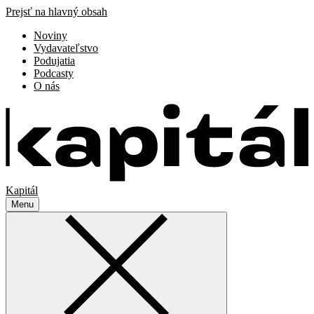
Prejsť na hlavný obsah
Noviny
Vydavateľstvo
Podujatia
Podcasty
O nás
Kapitál
Menu