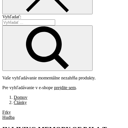
Vyhľadať:
Vaše vyhľadávanie momentálne nezahŕňa produkty.
Pre vyhľadávanie v e-shope
prejdite sem
.
Domov
Články
Frky
Hudba