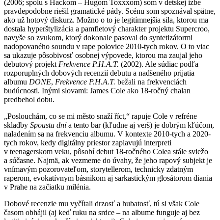
(2006; spolu s Hackom – Hugom Toxxxom) som v detskej izbe
pravdepodobne riešil gramatické pády. Scénu som spoznával spätne,
ako už hotový diskurz. Možno o to je legitímnejšia sila, ktorou ma
dostala hyperštylizácia a pamfletový charakter projektu Supercroo,
navyše so zvukom, ktorý dokonale pasoval do syntetizátormi
nadopovaného soundu v rape polovice 2010-tych rokov. O to viac
sa ukazuje pôsobivosť osobnej výpovede, ktorou ma zaujal jeho
debutový projekt
Frekvence P.H.A.T.
(2002). Ale súdiac podľa
rozporuplných dobových recenzií debutu a nadšeného prijatia
albumu
DONE
,
Frekvence P.H.A.T.
bežali na frekvenciách
budúcnosti. Inými slovami: James Cole ako 18-ročný chalan
predbehol dobu.
„Poslouchám, co se mi město snaží říct,“ rapuje Cole v refréne
skladby
Spousta dní
a tento bar (kľudne aj verš) je dobrým kľúčom,
naladením sa na frekvenciu albumu. V kontexte 2010-tych a 2020-
tych rokov, kedy digitálny priestor zaplavujú interpreti
v teenagerskom veku, pôsobí debut 18-ročného Colea stále sviežo
a súčasne. Najmä, ak vezmeme do úvahy, že jeho rapový subjekt je
vnímavým pozorovateľom, storytellerom, technicky zdatným
raperom, evokatívnym básnikom aj sarkastickým glosátorom diania
v Prahe na začiatku milénia.
Dobové recenzie mu vyčítali drzosť a hubatosť, tú si však Cole
časom obhájil (aj keď ruku na srdce – na albume funguje aj bez