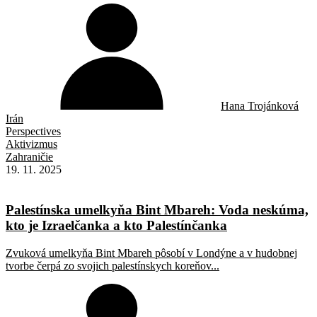
Hana Trojánková
Irán
Perspectives
Aktivizmus
Zahraničie
19. 11. 2025
Palestínska umelkyňa Bint Mbareh: Voda neskúma,
kto je Izraelčanka a kto Palestínčanka
Zvuková umelkyňa Bint Mbareh pôsobí v Londýne a v hudobnej
tvorbe čerpá zo svojich palestínskych koreňov...