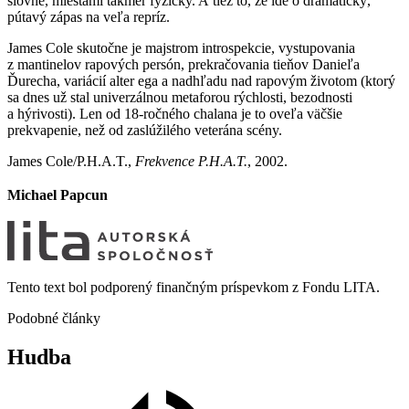
slovne, miestami takmer fyzicky. A tiež to, že ide o dramatický,
pútavý zápas na veľa repríz.
James Cole skutočne je majstrom introspekcie, vystupovania
z mantinelov rapových persón, prekračovania tieňov Danieľa
Ďurecha, variácií alter ega a nadhľadu nad rapovým životom (ktorý
sa dnes už stal univerzálnou metaforou rýchlosti, bezodnosti
a hýrivosti). Len od 18-ročného chalana je to oveľa väčšie
prekvapenie, než od zaslúžilého veterána scény.
James Cole/P.H.A.T.,
Frekvence P.H.A.T.
, 2002.
Michael Papcun
Tento text bol podporený finančným príspevkom z Fondu LITA.
Podobné články
Hudba