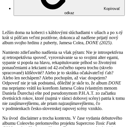
Kopírovať
odkaz
Ležím doma na koberci s káblovými slúchadlami v ušiach a po x-tý
krát si púšťam veľmi pozitívne, dokonca až nadšene prijatý nový
album svojho hrdinu z puberty, Jamesa Colea,
DONE (2025)
.
Namiesto zdieľaného nadšenia sa však pýtam: Nie je introspektívna
aj retrospektívna spoveď, vyrovnávanie sa so svojimi alter egami,
sypanie si popola na hlavu, rekapitulovanie príhod so životnými
ponaučeniami a lekciami od 42-ročného rapera trochu (skvelo
spracované) klišéovité? Alebo je to skrátka očakávateľný ťah?
Alebo len nechápem? Alebo pochopím, až viac dospejem?
Odpoveď nie je tak podstatná, dôležité je skôr to, že album
DONE
ma nepriamo vrátil ku koreňom Jamesa Colea (vlastným menom
Daniela Ďurecha) ešte pod pseudonymom P.H.A.T. zo začiatku
dvetisícich rokov, ktoré (najmä v rámci dobovej scény) patria k tomu
nie zaujímavejšiemu, ale priam najzaujímavejšiemu, čo
v podmienkach česko-slovenskej rapovej scény vzniklo.
Na úvod disclaimer a trocha kontextu. V čase vydania debutového
albumu Coleovho prelomového projektu Supercroo
Toxic
Funk