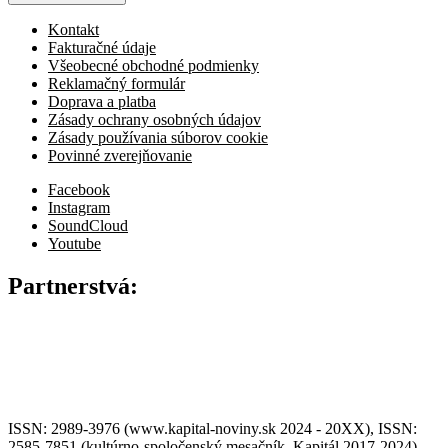
Kontakt
Fakturačné údaje
Všeobecné obchodné podmienky
Reklamačný formulár
Doprava a platba
Zásady ochrany osobných údajov
Zásady používania súborov cookie
Povinné zverejňovanie
Facebook
Instagram
SoundCloud
Youtube
Partnerstvá:
ISSN: 2989-3976 (www.kapital-noviny.sk 2024 - 20XX), ISSN:
2585-7851 (kultúrno-spoločenský mesačník, Kapitál 2017-2024),