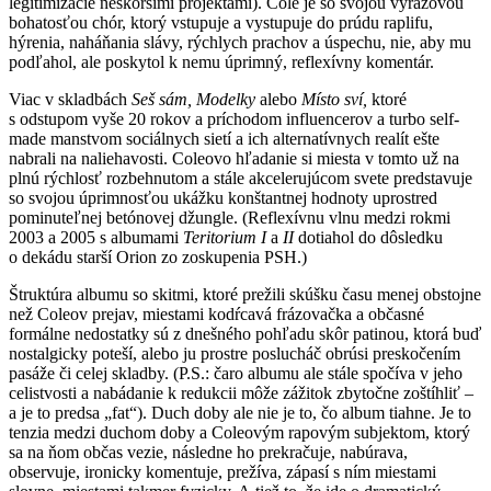
legitimizácie neskoršími projektami). Cole je so svojou výrazovou
bohatosťou chór, ktorý vstupuje a vystupuje do prúdu raplifu,
hýrenia, naháňania slávy, rýchlych prachov a úspechu, nie, aby mu
podľahol, ale poskytol k nemu úprimný, reflexívny komentár.
Viac v skladbách
Seš sám, Modelky
alebo
Místo sví,
ktoré
s odstupom vyše 20 rokov a príchodom influencerov a turbo self-
made manstvom sociálnych sietí a ich alternatívnych realít ešte
nabrali na naliehavosti. Coleovo hľadanie si miesta v tomto už na
plnú rýchlosť rozbehnutom a stále akcelerujúcom svete predstavuje
so svojou úprimnosťou ukážku konštantnej hodnoty uprostred
pominuteľnej betónovej džungle. (Reflexívnu vlnu medzi rokmi
2003 a 2005 s albumami
Teritorium I
a
II
dotiahol do dôsledku
o dekádu starší Orion zo zoskupenia PSH.)
Štruktúra albumu so skitmi, ktoré prežili skúšku času menej obstojne
než Coleov prejav, miestami kodŕcavá frázovačka a občasné
formálne nedostatky sú z dnešného pohľadu skôr patinou, ktorá buď
nostalgicky poteší, alebo ju prostre poslucháč obrúsi preskočením
pasáže či celej skladby. (P.S.: čaro albumu ale stále spočíva v jeho
celistvosti a nabádanie k redukcii môže zážitok zbytočne zoštíhliť –
a je to predsa „fat“). Duch doby ale nie je to, čo album tiahne. Je to
tenzia medzi duchom doby a Coleovým rapovým subjektom, ktorý
sa na ňom občas vezie, následne ho prekračuje, nabúrava,
observuje, ironicky komentuje, prežíva, zápasí s ním miestami