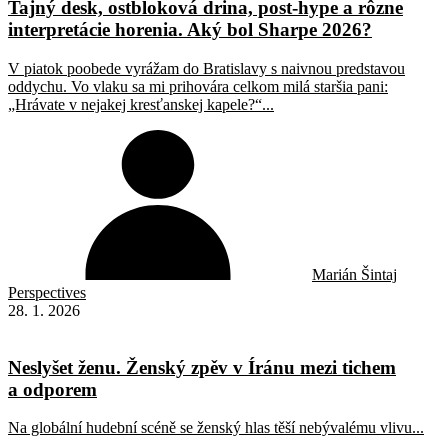
Tajný desk, ostbloková drina, post-hype a rôzne
interpretácie horenia. Aký bol Sharpe 2026?
V piatok poobede vyrážam do Bratislavy s naivnou predstavou
oddychu. Vo vlaku sa mi prihovára celkom milá staršia pani:
„Hrávate v nejakej kresťanskej kapele?“...
Marián Šintaj
Perspectives
28. 1. 2026
Neslyšet ženu. Ženský zpěv v Íránu mezi tichem
a odporem
Na globální hudební scéně se ženský hlas těší nebývalému vlivu...