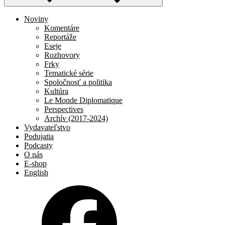
Noviny
Komentáre
Reportáže
Eseje
Rozhovory
Frky
Tematické série
Spoločnosť a politika
Kultúra
Le Monde Diplomatique
Perspectives
Archív (2017-2024)
Vydavateľstvo
Podujatia
Podcasty
O nás
E-shop
English