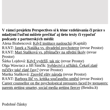
V rámci projektu Perspectives si k téme vzdelávania či práce s
mladými ľuďmi môžete prečítať aj tieto texty či vypočuť
podcasty z partnerských médií:
Alena Brabencová:
Když instituce naslouchá
(Kapitál)
RANT:
Janek a Natálka vs. divadelní psychoteror
(revue Prostor)
RANT:
Mari Staňková vs. přijímačky na střední školy
(revue
Prostor)
Šárka Lojdová:
Když vydržíš, tak nic
(revue Prostor)
Olga Wawracz a Jiří Šimčík:
Svědectví z učňáků. Čekají zlaté
ručičky také zlaté časy?
(revue Prostor)
Marika Staňková:
Zpověď elity národa
(revue Prostor)
RANT:
Barbora Ilič vs. kritika současného umění
(revue Prostor)
Career counsellor on the psychological pressures faced by teenagers:
parents getting smarter, social media getting fiercer
(Bendra.lt)
Podobné články