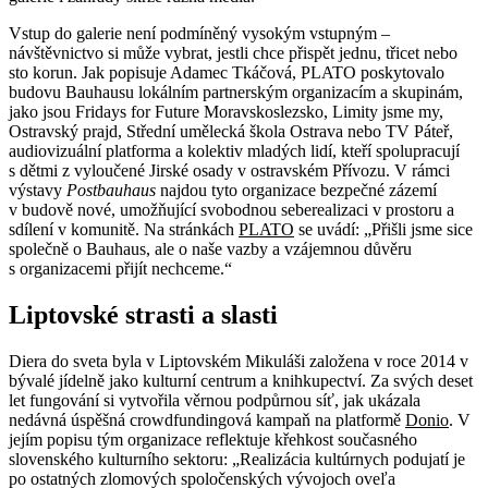
Vstup do galerie není podmíněný vysokým vstupným –
návštěvnictvo si může vybrat, jestli chce přispět jednu, třicet nebo
sto korun. Jak popisuje Adamec Tkáčová, PLATO poskytovalo
budovu Bauhausu lokálním partnerským organizacím a skupinám,
jako jsou Fridays for Future Moravskoslezsko, Limity jsme my,
Ostravský prajd, Střední umělecká škola Ostrava nebo TV Páteř,
audiovizuální platforma a kolektiv mladých lidí, kteří spolupracují
s dětmi z vyloučené Jirské osady v ostravském Přívozu. V rámci
výstavy
Postbauhaus
najdou tyto organizace bezpečné zázemí
v budově nové, umožňující svobodnou seberealizaci v prostoru a
sdílení v komunitě. Na stránkách
PLATO
se uvádí: „Přišli jsme sice
společně o Bauhaus, ale o naše vazby a vzájemnou důvěru
s organizacemi přijít nechceme.“
Liptovské strasti a slasti
Diera do sveta byla v Liptovském Mikuláši založena v roce 2014 v
bývalé jídelně jako kulturní centrum a knihkupectví. Za svých deset
let fungování si vytvořila věrnou podpůrnou síť, jak ukázala
nedávná úspěšná crowdfundingová kampaň na platformě
Donio
. V
jejím popisu tým organizace reflektuje křehkost současného
slovenského kulturního sektoru: „Realizácia kultúrnych podujatí je
po ostatných zlomových spoločenských vývojoch oveľa