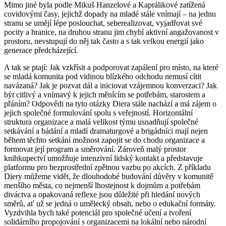
Mimo jiné byla podle Mikuš Hanzelové a Kaprálikové zatížená
covidovými časy, jejichž dopady na mladé stále vnímají – na jednu
stranu se umějí lépe poslouchat, seberealizovat, vyjadřovat své
pocity a hranice, na druhou stranu jim chybí aktivní angažovanost v
prostoru, nevstupují do něj tak často a s tak velkou energií jako
generace předcházející.
A tak se ptají: Jak vzkřísit a podporovat zapálení pro místo, na které
se mladá komunita pod vidinou blízkého odchodu nemusí cítit
navázaná? Jak je pozvat dál a iniciovat vzájemnou konverzaci? Jak
být citlivý a vnímavý k jejich měnícím se potřebám, starostem a
přáním? Odpovědi na tyto otázky Diera stále nachází a má zájem o
jejich společné formulování spolu s veřejností. Horizontální
struktura organizace a malá velikost týmu usnadňují společné
setkávání a bádání a mladí dramaturgové a brigádníci mají nejen
během těchto setkání možnost zapojit se do chodu organizace a
formovat její program a směrování. Zároveň malý prostor
knihkupectví umožňuje intenzivní lidský kontakt a představuje
platformu pro bezprostřední zpětnou vazbu po akcích. Z příkladu
Diery můžeme vidět, že dlouhodobé budování důvěry v komunitě
menšího města, co nejmenší lhostejnost k dojmům a potřebám
diváctva a opakovaná reflexe jsou důležité při hledání nových
směrů, ať už se jedná o umělecký obsah, nebo o edukační formáty.
Vyzdvihla bych také potenciál pro společné učení a tvoření
solidárního propojování s organizacemi na lokální nebo národní