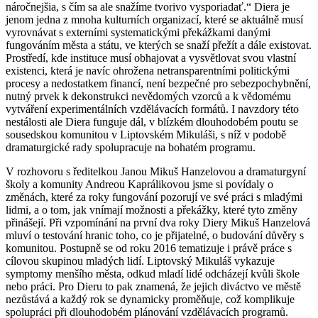
náročnejšia, s čím sa ale snažíme tvorivo vysporiadať.“ Diera je
jenom jedna z mnoha kulturních organizací, které se aktuálně musí
vyrovnávat s externími systematickými překážkami danými
fungováním města a státu, ve kterých se snaží přežít a dále existovat.
Prostředí, kde instituce musí obhajovat a vysvětlovat svou vlastní
existenci, která je navíc ohrožena netransparentními politickými
procesy a nedostatkem financí, není bezpečné pro sebezpochybnění,
nutný prvek k dekonstrukci nevědomých vzorců a k vědomému
vytváření experimentálních vzdělávacích formátů. I navzdory této
nestálosti ale Diera funguje dál, v blízkém dlouhodobém poutu se
sousedskou komunitou v Liptovském Mikuláši, s níž v podobě
dramaturgické rady spolupracuje na bohatém programu.
V rozhovoru s ředitelkou Janou Mikuš Hanzelovou a dramaturgyní
školy a komunity Andreou Kaprálikovou jsme si povídaly o
změnách, které za roky fungování pozorují ve své práci s mladými
lidmi, a o tom, jak vnímají možnosti a překážky, které tyto změny
přinášejí. Při vzpomínání na první dva roky Diery Mikuš Hanzelová
mluví o testování hranic toho, co je přijatelné, o budování důvěry s
komunitou. Postupně se od roku 2016 tematizuje i právě práce s
cílovou skupinou mladých lidí. Liptovský Mikuláš vykazuje
symptomy menšího města, odkud mladí lidé odcházejí kvůli škole
nebo práci. Pro Dieru to pak znamená, že jejich diváctvo ve městě
nezůstává a každý rok se dynamicky proměňuje, což komplikuje
spolupráci při dlouhodobém plánování vzdělávacích programů.