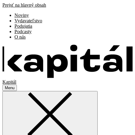
Prejsť na hlavný obsah
Noviny
Vydavateľstvo
Podujatia
Podcasty
O nás
Kapitál
Menu