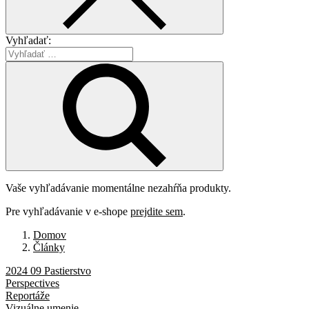
Vyhľadať:
Vaše vyhľadávanie momentálne nezahŕňa produkty.
Pre vyhľadávanie v e-shope
prejdite sem
.
Domov
Články
2024 09 Pastierstvo
Perspectives
Reportáže
Vizuálne umenie