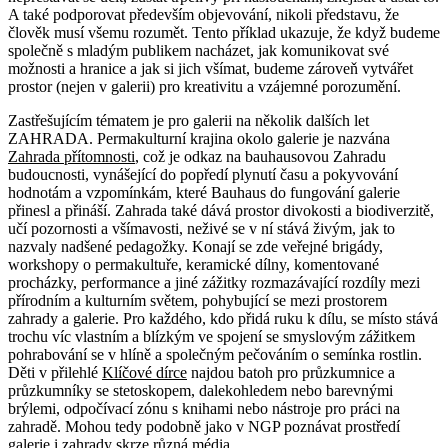
A také podporovat především objevování, nikoli představu, že
člověk musí všemu rozumět. Tento příklad ukazuje, že když budeme
společně s mladým publikem nacházet, jak komunikovat své
možnosti a hranice a jak si jich všímat, budeme zároveň vytvářet
prostor (nejen v galerii) pro kreativitu a vzájemné porozumění.
Zastřešujícím tématem je pro galerii na několik dalších let
ZAHRADA. Permakulturní krajina okolo galerie je nazvána
Zahrada přítomnosti
, což je odkaz na bauhausovou Zahradu
budoucnosti, vynášející do popředí plynutí času a pokyvování
hodnotám a vzpomínkám, které Bauhaus do fungování galerie
přinesl a přináší. Zahrada také dává prostor divokosti a biodiverzitě,
učí pozornosti a všímavosti, neživé se v ní stává živým, jak to
nazvaly nadšené pedagožky. Konají se zde veřejné brigády,
workshopy o permakultuře, keramické dílny, komentované
procházky, performance a jiné zážitky rozmazávající rozdíly mezi
přírodním a kulturním světem, pohybující se mezi prostorem
zahrady a galerie. Pro každého, kdo přidá ruku k dílu, se místo stává
trochu víc vlastním a blízkým ve spojení se smyslovým zážitkem
pohrabování se v hlíně a společným pečováním o semínka rostlin.
Děti v přilehlé
Klíčové dírce
najdou batoh pro průzkumnice a
průzkumníky se stetoskopem, dalekohledem nebo barevnými
brýlemi, odpočívací zónu s knihami nebo nástroje pro práci na
zahradě. Mohou tedy podobně jako v NGP poznávat prostředí
galerie i zahrady skrze různá média.