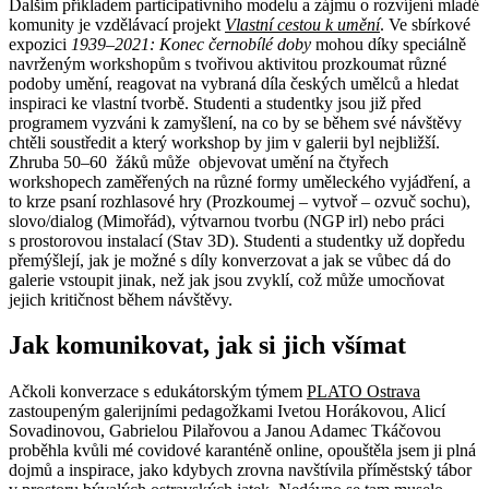
Dalším příkladem participativního modelu a zájmu o rozvíjení mladé
komunity je vzdělávací projekt
Vlastní cestou k umění
. Ve sbírkové
expozici
1939–2021: Konec černobílé doby
mohou díky speciálně
navrženým workshopům s tvořivou aktivitou prozkoumat různé
podoby umění, reagovat na vybraná díla českých umělců a hledat
inspiraci ke vlastní tvorbě. Studenti a studentky jsou již před
programem vyzváni k zamyšlení, na co by se během své návštěvy
chtěli soustředit a který workshop by jim v galerii byl nejbližší.
Zhruba 50–60 žáků může objevovat umění na čtyřech
workshopech zaměřených na různé formy uměleckého vyjádření, a
to krze psaní rozhlasové hry (Prozkoumej – vytvoř – ozvuč sochu),
slovo/dialog (Mimořád), výtvarnou tvorbu (NGP irl) nebo práci
s prostorovou instalací (Stav 3D). Studenti a studentky už dopředu
přemýšlejí, jak je možné s díly konverzovat a jak se vůbec dá do
galerie vstoupit jinak, než jak jsou zvyklí, což může umocňovat
jejich kritičnost během návštěvy.
Jak komunikovat, jak si jich všímat
Ačkoli konverzace s edukátorským týmem
PLATO Ostrava
zastoupeným galerijními pedagožkami Ivetou Horákovou, Alicí
Sovadinovou, Gabrielou Pilařovou a Janou Adamec Tkáčovou
proběhla kvůli mé covidové karanténě online, opouštěla jsem ji plná
dojmů a inspirace, jako kdybych zrovna navštívila příměstský tábor