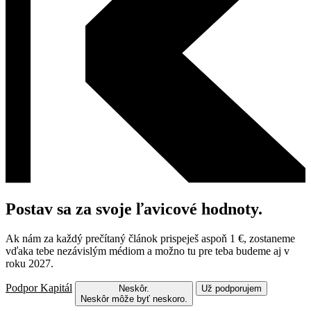
Postav sa za svoje ľavicové hodnoty.
Ak nám za každý prečítaný článok prispeješ aspoň 1 €, zostaneme
vďaka tebe nezávislým médiom a možno tu pre teba budeme aj v
roku 2027.
Podpor Kapitál
Neskôr.
Už podporujem
Neskôr môže byť neskoro.