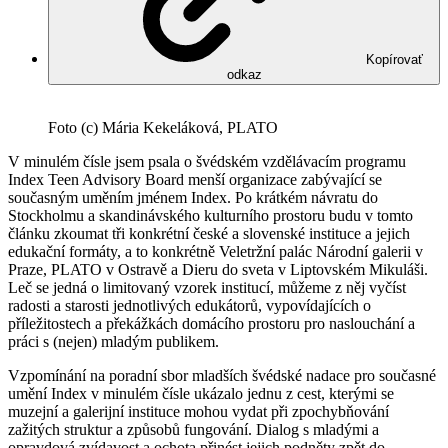
Kopírovať
odkaz
Foto (c) Mária Kekeláková, PLATO
V minulém čísle jsem psala o švédském vzdělávacím programu
Index Teen Advisory Board menší organizace zabývající se
současným uměním jménem Index. Po krátkém návratu do
Stockholmu a skandinávského kulturního prostoru budu v tomto
článku zkoumat tři konkrétní české a slovenské instituce a jejich
edukační formáty, a to konkrétně Veletržní palác Národní galerii v
Praze, PLATO v Ostravě a Dieru do sveta v Liptovském Mikuláši.
Leč se jedná o limitovaný vzorek institucí, můžeme z něj vyčíst
radosti a starosti jednotlivých edukátorů, vypovídajících o
příležitostech a překážkách domácího prostoru pro naslouchání a
práci s (nejen) mladým publikem.
Vzpomínání na poradní sbor mladších švédské nadace pro současné
umění Index v minulém čísle ukázalo jednu z cest, kterými se
muzejní a galerijní instituce mohou vydat při zpochybňování
zažitých struktur a způsobů fungování. Dialog s mladými a
opravdová zvídavost a ochota přinést jejich podněty zpět do