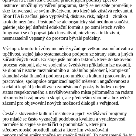
instituce umožňují vytváření programu, který se neustále proměňuje
skrz konverzaci se svým diváctvem, pro které tak zůstává relevantní.
Sbor ITAB začínal jako vyptávání, diskuse, risk, nápad – zkrátka
krok do neznáma. Postupně se ale organicky stal nedílnou součástí
galerie jako její ústřední edukační formát a po osmi letech svého
fungování se dá popsat jako inovativní, otevřený a inkluzivní,
nesmazatelně vepsaný do prostoru bývalé prádelny.
Výstup z komfortní zóny nicméně vyžaduje velkou osobní odvahu a
trpělivost, stejně jako systematickou podporu ze strany státu a jiných
zúčastněných osob. Existuje jistě mnoho faktorů, které do takového
procesu vstupují, ale ve spojení se švédským příkladem lze usoudit,
že dlouhá historie mezinárodního a lokálního působení, komplexní
skandinávská finanční podpora pro umělce a kulturní pracovníky a
pracovnice, spolupráce organizací napříč městem i angažovanost a
sociální kapitál jednotlivých zaměstnanců poskytly Indexu nejen
status respektovaného a navštěvovaného místa přítomného na radaru
různorodých zájmových skupin, ale především vhodné a bezpečné
zázemí pro objevování nových možností dialogů s veřejností.
České a slovenské kulturní instituce a jejich vzdělávací programy
pro mladé se často vyznačují podobnou kvalitou a vynalézavostí,
nicméně to stejné se nedá říct o podmínkách, které jim
středoevropské prostředí nabízí a které jim vykračování
nepoznanými směry značně existenčně ztěžují. To neznamená, že by