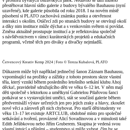
v prostoru bývalých ostravských jatek. Nedávno se tam muselo
přestěhovat hlavní sídlo galerie z budovy bývalého Bauhausu (nyní
uzavřené), kde galerie působila od roku 2018. I na novém místě
působení si PLATO zachovává známku punku a otevřenost
interakci s okolím. Otáčecí zdi po stranách budovy se otevírají okolí
a díky nim instituce může dýchat a s venkovním světem si povídat.
Změna aktuálně prostupuje institucí a je reflektována společně
s návštěvnictvem v rámci kurátorských projektů a edukačních
programů, včetně těch pro diváky a divačky nejmladší.
Červencový Kreativ Kemp 2024 | Foto © Tereza Kubalová, PLATO
Důkazem může být například jedinečný šanon Záznam Bauhausu,
vzpomínající na prožitky a zážitky z tohoto prostoru skrze vlastní
těla, který vznikl během posledního letošního setkání klubu Ahoj
děcka!, pravidelně sdružujícího děti ve věku 6–12 let. V něm mají
děti společně s lektorkou a umělkyní Gabrielou Pilařovou šanci
potkávat se s vystavujícími umělci, stát se součástí galerie během
předvernisáží výstav určených jen pro jejich zraky a hlavy, zkoušet
nové věci a zároveň při nich chybovat. Pro starší děti/studenty ve
věku 13–17 let existuje ARTCLUB, obdobné místo pro společné
setkávání a tvoření, provázené Alicí Sovadinovou a v minulosti také
Edith Jeřábkovou nebo Jiřím Gruberem. Skupina je vedená svou
vlastní intuicí a přáními – studentstvo si může vybrat, čím by se