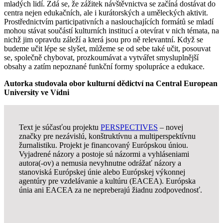
mladých lidí. Zdá se, že zážitek návštěvnictva se začíná dostávat do
centra nejen edukačních, ale i kurátorských a uměleckých aktivit.
Prostřednictvím participativních a naslouchajících formátů se mladí
mohou stávat součástí kulturních institucí a otevírat v nich témata, na
nichž jim opravdu záleží a která jsou pro ně relevantní. Když se
budeme učit lépe se slyšet, můžeme se od sebe také učit, posouvat
se, společně chybovat, prozkoumávat a vytvářet smysluplnější
obsahy a zatím nepoznané funkční formy spolupráce a edukace.
Autorka studovala obor kulturní dědictví na Central European
University ve Vídni
Text je súčasťou projektu
PERSPECTIVES
– novej
značky pre nezávislú, konštruktívnu a multiperspektívnu
žurnalistiku. Projekt je financovaný Európskou úniou.
Vyjadrené názory a postoje sú názormi a vyhláseniami
autora(-ov) a nemusia nevyhnutne odrážať názory a
stanoviská Európskej únie alebo Európskej výkonnej
agentúry pre vzdelávanie a kultúru (EACEA). Európska
únia ani EACEA za ne nepreberajú žiadnu zodpovednosť.