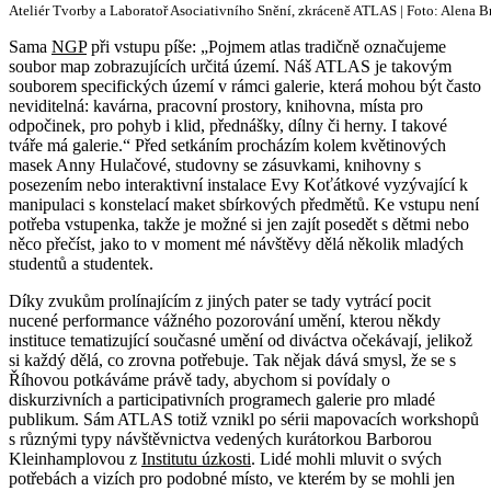
Ateliér Tvorby a Laboratoř Asociativního Snění, zkráceně ATLAS | Foto: Alena 
Sama
NGP
při vstupu píše: „Pojmem atlas tradičně označujeme
soubor map zobrazujících určitá území. Náš ATLAS je takovým
souborem specifických území v rámci galerie, která mohou být často
neviditelná: kavárna, pracovní prostory, knihovna, místa pro
odpočinek, pro pohyb i klid, přednášky, dílny či herny. I takové
tváře má galerie.“ Před setkáním procházím kolem květinových
masek Anny Hulačové, studovny se zásuvkami, knihovny s
posezením nebo interaktivní instalace Evy Koťátkové vyzývající k
manipulaci s konstelací maket sbírkových předmětů. Ke vstupu není
potřeba vstupenka, takže je možné si jen zajít posedět s dětmi nebo
něco přečíst, jako to v moment mé návštěvy dělá několik mladých
studentů a studentek.
Díky zvukům prolínajícím z jiných pater se tady vytrácí pocit
nucené performance vážného pozorování umění, kterou někdy
instituce tematizující současné umění od diváctva očekávají, jelikož
si každý dělá, co zrovna potřebuje. Tak nějak dává smysl, že se s
Říhovou potkáváme právě tady, abychom si povídaly o
diskurzivních a participativních programech galerie pro mladé
publikum. Sám ATLAS totiž vznikl po sérii mapovacích workshopů
s různými typy návštěvnictva vedených kurátorkou Barborou
Kleinhamplovou z
Institutu úzkosti
. Lidé mohli mluvit o svých
potřebách a vizích pro podobné místo, ve kterém by se mohli jen