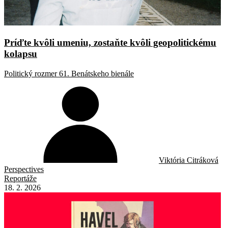
Príďte kvôli umeniu, zostaňte kvôli geopolitickému
kolapsu
Politický rozmer 61. Benátskeho bienále
Viktória Citráková
Perspectives
Reportáže
18. 2. 2026