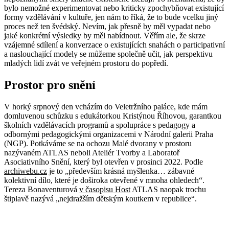
bylo nemožné experimentovat nebo kriticky zpochybňovat existující
formy vzdělávání v kultuře, jen nám to říká, že to bude vcelku jiný
proces než ten švédský. Nevím, jak přesně by měl vypadat nebo
jaké konkrétní výsledky by měl nabídnout. Věřím ale, že skrze
vzájemné sdílení a konverzace o existujících snahách o participativní
a naslouchající modely se můžeme společně učit, jak perspektivu
mladých lidí zvát ve veřejném prostoru do popředí.
Prostor pro snění
V horký srpnový den vcházím do Veletržního paláce, kde mám
domluvenou schůzku s edukátorkou Kristýnou Říhovou, garantkou
školních vzdělávacích programů a spolupráce s pedagogy a
odbornými pedagogickými organizacemi v Národní galerii Praha
(NGP). Potkáváme se na ochozu Malé dvorany v prostoru
nazývaném ATLAS neboli Ateliér Tvorby a Laboratoř
Asociativního Snění, který byl otevřen v prosinci 2022. Podle
archiwebu.cz
je to „především krásná myšlenka… zábavné
kolektivní dílo, které je doširoka otevřené v mnoha ohledech“.
Tereza Bonaventurová
v časopisu Host
ATLAS naopak trochu
štiplavě nazývá „nejdražším dětským koutkem v republice“.