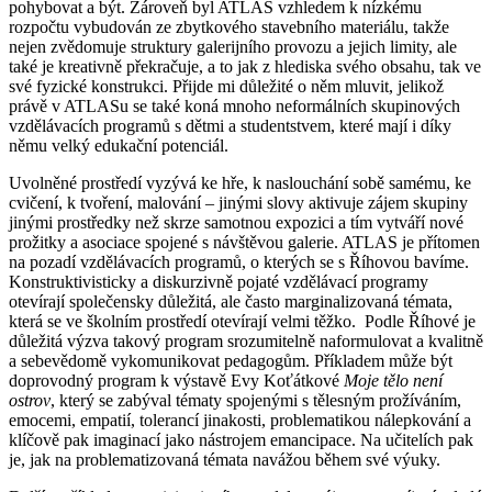
pohybovat a být. Zároveň byl ATLAS vzhledem k nízkému
rozpočtu vybudován ze zbytkového stavebního materiálu, takže
nejen zvědomuje struktury galerijního provozu a jejich limity, ale
také je kreativně překračuje, a to jak z hlediska svého obsahu, tak ve
své fyzické konstrukci. Přijde mi důležité o něm mluvit, jelikož
právě v ATLASu se také koná mnoho neformálních skupinových
vzdělávacích programů s dětmi a studentstvem, které mají i díky
němu velký edukační potenciál.
Uvolněné prostředí vyzývá ke hře, k naslouchání sobě samému, ke
cvičení, k tvoření, malování – jinými slovy aktivuje zájem skupiny
jinými prostředky než skrze samotnou expozici a tím vytváří nové
prožitky a asociace spojené s návštěvou galerie. ATLAS je přítomen
na pozadí vzdělávacích programů, o kterých se s Říhovou bavíme.
Konstruktivisticky a diskurzivně pojaté vzdělávací programy
otevírají společensky důležitá, ale často marginalizovaná témata,
která se ve školním prostředí otevírají velmi těžko. Podle Říhové je
důležitá výzva takový program srozumitelně naformulovat a kvalitně
a sebevědomě vykomunikovat pedagogům. Příkladem může být
doprovodný program k výstavě Evy Koťátkové
Moje tělo není
ostrov
, který se zabýval tématy spojenými s tělesným prožíváním,
emocemi, empatií, tolerancí jinakosti, problematikou nálepkování a
klíčově pak imaginací jako nástrojem emancipace. Na učitelích pak
je, jak na problematizovaná témata navážou během své výuky.