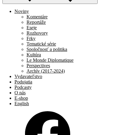
Noviny
Komentáre
Reportáže
Eseje
Rozhovory
Frky
Tematické série
Spoločnosť a politika
Kultúra
Le Monde Diplomatique
Perspectives
Archív (2017-2024)
Vydavateľstvo
Podujatia
Podcasty
O nás
E-shop
English