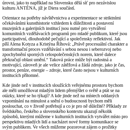
úrovni, jako to například na Slovensku dělá síť pro nezávislou
kulturu ANTÉNA, jíž je Diera součástí.
Orientace na potřeby návštěvnictva a experimentace se striktními
očekáváními kunsthistorie vzhledem k důležitosti a postavení
muzejních a galerijních institucí jsou nutné pro vytváření
komunitních vzdělávacích programů pro mladé publikum, které jsou
participativní, dlouhodobě pečující a společensky reflektivní. Jak
píší Alena Kotyza a Kristýna Říhová: „Právě procesuální charakter a
transformační proces vzdělávání s sebou nesou i seberozvoj nebo
zpochybnění sporných celospolečenských norem, které dalece
překračují oblast umění.“ Taková práce může být radostná a
motivující, zároveň je ale velice zátěžová a žádá zdroje, jako je čas,
prostor, peníze, energie – zdroje, které často nejsou v kulturních
institucích přítomné.
Kde jinde než v institucích sloužících veřejnému prostoru bychom
ale měli umožňovat mladým lidem přemýšlet o světě a ptát se na
otázky, které se ho týkají? A kde jinde než na místech oddaných
vzpomínání na minulost a snění o budoucnosti bychom měli
poslouchat, co v životě potřebují a co je pro ně důležité? Příklady ze
švédského, českého a slovenského kontextu ukazují několik
způsobů, kterými můžeme v kulturních institucích vytvářet místo pro
perspektivu mladých lidí a nacházet nové formy komunikace se
svým publikem. Ve všech můžeme pozorovat zájem o prožitky