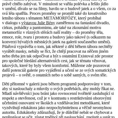
právě chtělo zabývat. V minulosti se vařila polévka a řešilo jídlo
v umění, dívalo se na filmy, bavilo se o budově jatek a o všem, co za
svá léta spatřila. Proces proměny se promítl také do kreativního
letního tábora s tématem METAMORFÓZY, který probíhal
v dialogu s
výstavou Julie Bény
zaměřenou na fantaskní divadlo,
cirkus, pohádky a pantomimu, ale také na zkoumání motivu
metamorfóz v různých sférách naší reality – do proměny těla,
emoce, role, tvaru i prostoru a budovy jako takové (s odkazem na
konverzi bývalých městských jatek na galerii současného umění).
Pilařová vyprávěla o tom, jak některé z dětí během tábora nechtěly
vyrábět masky, nebály se říct, že chtějí pracovat na něčem jiném
nebo třeba jen tak odpočívat a být s ostatními Existoval zde prostor
pro společné hledání alternativních cest, jak se tématu věnovat,
takových, které by byly všem komfortní. Můžeme zde pozorovat
další potenciál galerie pro vyjádření a učení se ze svých somatických
projevů – o světě, o ostatních nebo o sobě samých, o svém těle.
Děti přítomné v galerii jsou během programů podporovány v tom,
aby si naslouchaly a mluvily o svých potřebách, aby mohly říkat ne.
Mladí návštěvníci jsou bráni jako rovnocenní tvořitelé zasluhující si
respekt a otevřenost, což je v kontrastu s restriktivními oborovými
učebními osnovami ve školách a vzdělávacími metodikami, které
vyzdvihují edukátora jako nezpochybnitelnou a věčně neomylnou
autoritu. Edukátorky zdůrazňují, že je důležité nebát se chybovat a
nepřestávat se učit, zůstat trpělivý při naslouchání, znejistit a ustát to.