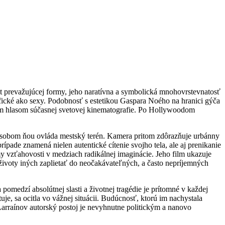
t prevažujúcej formy, jeho naratívna a symbolická mnohovrstevnatosť
fické ako sexy. Podobnosť s estetikou Gaspara Noého na hranici gýča
ejším hlasom súčasnej svetovej kinematografie. Po Hollywoodom
pôsobom ňou ovláda mestský terén. Kamera pritom zdôrazňuje urbánny
pade znamená nielen autentické cítenie svojho tela, ale aj prenikanie
my vzťahovosti v medziach radikálnej imaginácie. Jeho film ukazuje
ivoty iných zaplietať do neočakávateľných, a často nepríjemných
medzí absolútnej slasti a životnej tragédie je prítomné v každej
e, sa ocitla vo vážnej situácii. Budúcnosť, ktorú im nachystala
 Larraínov autorský postoj je nevyhnutne politickým a nanovo