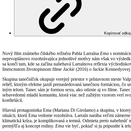
Kopírovať odka
Nový film známeho čilského režiséra Pabla Larraína
Ema
s nominácio
neprvoplánovo rozohrávajúca jednotlivé motívy nám však vo výsledku 
sa končí tam, kde sa začína naliehavá Larraínova reflexia východisko
šmrncnutom životopisnom filme
Jackie
(2016) o Jackie Kennedyovej z
Skupina tanečníčok okupuje verejný priestor v prístavnom meste Val
reliéf, ktorým efektne jazdí prenasledovaná tanečnou formáciou, čo u
iným telom. Tanec sám je formou sexu, ako odznie aj vo filme. Tanec 
sebavedomú mladú komunitu, ktorá viac než zažitým vzorom verí svoj
konštelácií.
Hlavná protagonistka Ema (Mariana Di Girolamo) a skupina, v ktorej 
situácii, ktorú Ema vedome rozohráva. Larraín narába veľmi zámerne s
klimatická kríza, je komplikovaná a temná. Odmieta preto nabehnúť na
premýšľa aj koncept rodiny.
Ema
vie byť, pokiaľ si ju pripustíte k te