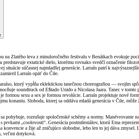
z
u na Zlatého leva z minuloročného festivalu v Benátkach evokuje poci
predstavuje extatické dielo, ktorému rovnako svedčí označenie filozo
vej situácie súčasnej najmladšej generácie. Larraín patrí k najvýrazn
amieril Larraín opäť do Čile.
paraíso, ktorý vypĺňa eklektickou tanečnou choreografiou — svojím s
mocňuje soundtrack od E$tado Unido a Nicolasa Jaara. Tanec v tomto prí
je formou sexu a sex je formou revolúcie. Larraín projektuje nové for
mu konaniu. Sloboda, ktorej sa oddáva mladá generácia v Čile, môže ž
sa pohybuje, rozrušuje spoločenské schémy a normy. Manévrovanie na po
 prvkami „coolovosti“. Generácia postmileniálov, ktorú Ema reprezentuj
 konvencie a žije až zničujúco slobodne, lebo len to jej dáva zmysel.
lu, veľmi dotyková.