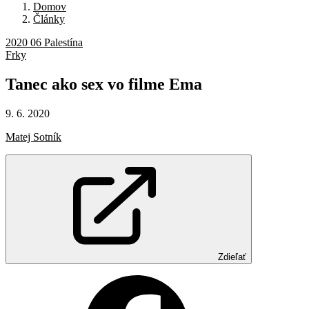
Domov
Články
2020 06 Palestína
Frky
Tanec
ako
sex
vo
filme
Ema
9. 6. 2020
Matej Sotník
Zdieľať