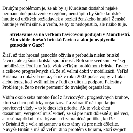
Druhým problémom je, že ak by aj Kurdistan dosiahol nejaké
permanentné postavenie v regióne, neustúpilo by širšie kurdské
hnutie od určitých požiadaviek a pozícií ženského hnutia? Ženské
hnutie je veľmi silné, a verím, že by to nedopustilo, ale riziko tu je.
Stretávame sa na veľkom ľavicovom podujatí v Manchestri.
Ako vidíte dnešnú britskú ľavicu a ako ju ovplyvnila
genocída v Gaze?
Žiaľ, až táto hrozná genocída oživila a prebudila nielen britskú
ľavicu, ale aj širšiu britskú spoločnosť. Boli sme svedkami veľkej
mobilizácie. Podľa mňa je však veľkým problémom britskej ľavice
a celkovo progresívnych síl, že sú veľmi dobrí v mobilizácii. Veľká
Británia to dokázala neraz, či už v roku 2003 počas vojny v Iraku
alebo teraz, keď vyšli milióny ľudí do ulíc na podporu Palestíny.
Problém je, že to nevie premeniť do trvalejšej organizácie.
Vidím okolo seba mnoho ľudí z ľavicových, progresívnych kruhov,
ktorí sa chcú politicky organizovať a zabrániť nástupu krajne
pravicovej vlády – to je dnes ich priorita. Ak to však chcú
dosiahnuť, verejnosť musí vidieť, že sú pre nich dôležité aj iné veci,
ako sú napríklad kríza bývania či zahraničná politika, keďže
v Británii žije veľa migrantov a tieto témy sú pre nich dôležité.
Navyše Británia má už veľmi dlho problém s lídrami, ktorí svojich