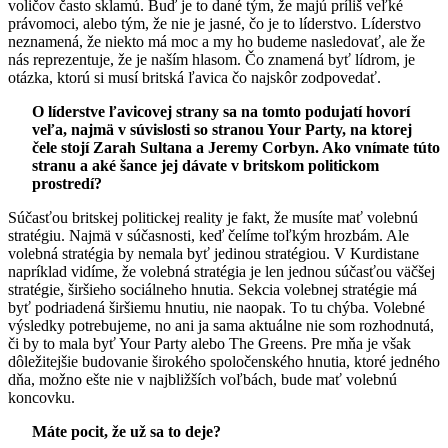
voličov často sklamú. Buď je to dané tým, že majú príliš veľké
právomoci, alebo tým, že nie je jasné, čo je to líderstvo. Líderstvo
neznamená, že niekto má moc a my ho budeme nasledovať, ale že
nás reprezentuje, že je naším hlasom. Čo znamená byť lídrom, je
otázka, ktorú si musí britská ľavica čo najskôr zodpovedať.
O líderstve ľavicovej strany sa na tomto podujatí hovorí
veľa, najmä v súvislosti so stranou Your Party, na ktorej
čele stojí Zarah Sultana a Jeremy Corbyn. Ako vnímate túto
stranu a aké šance jej dávate v britskom politickom
prostredí?
Súčasťou britskej politickej reality je fakt, že musíte mať volebnú
stratégiu. Najmä v súčasnosti, keď čelíme toľkým hrozbám. Ale
volebná stratégia by nemala byť jedinou stratégiou. V Kurdistane
napríklad vidíme, že volebná stratégia je len jednou súčasťou väčšej
stratégie, širšieho sociálneho hnutia. Sekcia volebnej stratégie má
byť podriadená širšiemu hnutiu, nie naopak. To tu chýba. Volebné
výsledky potrebujeme, no ani ja sama aktuálne nie som rozhodnutá,
či by to mala byť Your Party alebo The Greens. Pre mňa je však
dôležitejšie budovanie širokého spoločenského hnutia, ktoré jedného
dňa, možno ešte nie v najbližších voľbách, bude mať volebnú
koncovku.
Máte pocit, že už sa to deje?