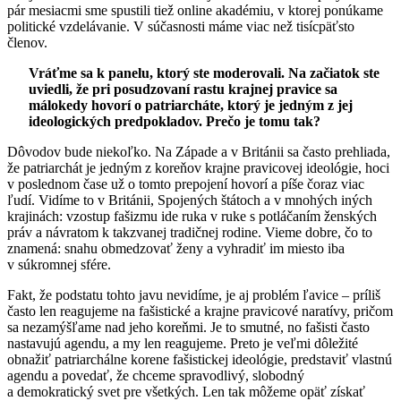
pár mesiacmi sme spustili tiež online akadémiu, v ktorej ponúkame
politické vzdelávanie. V súčasnosti máme viac než tisícpäťsto
členov.
Vráťme sa k panelu, ktorý ste moderovali. Na začiatok ste
uviedli, že pri posudzovaní rastu krajnej pravice sa
málokedy hovorí o patriarcháte, ktorý je jedným z jej
ideologických predpokladov. Prečo je tomu tak?
Dôvodov bude niekoľko. Na Západe a v Británii sa často prehliada,
že patriarchát je jedným z koreňov krajne pravicovej ideológie, hoci
v poslednom čase už o tomto prepojení hovorí a píše čoraz viac
ľudí. Vidíme to v Británii, Spojených štátoch a v mnohých iných
krajinách: vzostup fašizmu ide ruka v ruke s potláčaním ženských
práv a návratom k takzvanej tradičnej rodine. Vieme dobre, čo to
znamená: snahu obmedzovať ženy a vyhradiť im miesto iba
v súkromnej sfére.
Fakt, že podstatu tohto javu nevidíme, je aj problém ľavice – príliš
často len reagujeme na fašistické a krajne pravicové naratívy, pričom
sa nezamýšľame nad jeho koreňmi. Je to smutné, no fašisti často
nastavujú agendu, a my len reagujeme. Preto je veľmi dôležité
obnažiť patriarchálne korene fašistickej ideológie, predstaviť vlastnú
agendu a povedať, že chceme spravodlivý, slobodný
a demokratický svet pre všetkých. Len tak môžeme opäť získať