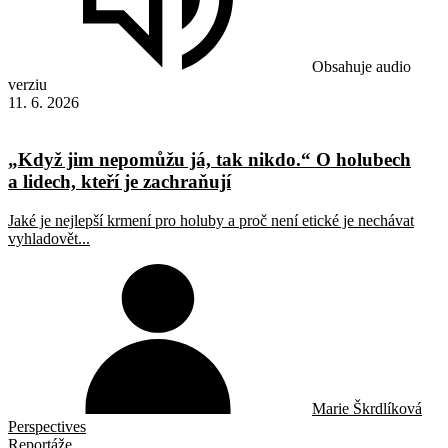
Obsahuje audio
verziu
11. 6. 2026
„Když jim nepomůžu já, tak nikdo.“ O holubech
a lidech, kteří je zachraňují
Jaké je nejlepší krmení pro holuby a proč není etické je nechávat
vyhladovět...
Marie Škrdlíková
Perspectives
Reportáže