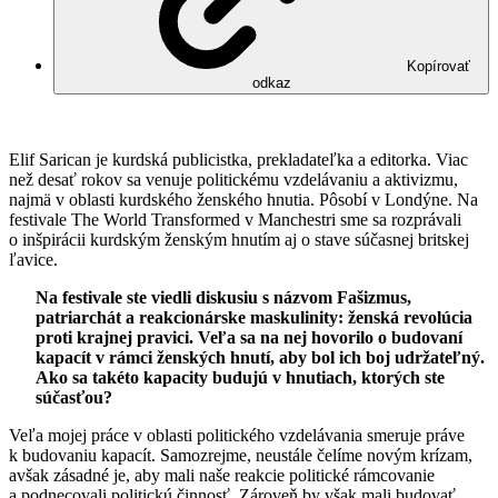
Kopírovať
odkaz
Elif Sarican je kurdská publicistka, prekladateľka a editorka. Viac
než desať rokov sa venuje politickému vzdelávaniu a aktivizmu,
najmä v oblasti kurdského ženského hnutia. Pôsobí v Londýne. Na
festivale The World Transformed v Manchestri sme sa rozprávali
o inšpirácii kurdským ženským hnutím aj o stave súčasnej britskej
ľavice.
Na festivale ste viedli diskusiu s názvom Fašizmus,
patriarchát a reakcionárske maskulinity: ženská revolúcia
proti krajnej pravici. Veľa sa na nej hovorilo o budovaní
kapacít v rámci ženských hnutí, aby bol ich boj udržateľný.
Ako sa takéto kapacity budujú v hnutiach, ktorých ste
súčasťou?
Veľa mojej práce v oblasti politického vzdelávania smeruje práve
k budovaniu kapacít. Samozrejme, neustále čelíme novým krízam,
avšak zásadné je, aby mali naše reakcie politické rámcovanie
a podnecovali politickú činnosť. Zároveň by však mali budovať