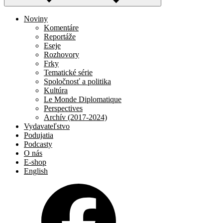
Noviny
Komentáre
Reportáže
Eseje
Rozhovory
Frky
Tematické série
Spoločnosť a politika
Kultúra
Le Monde Diplomatique
Perspectives
Archív (2017-2024)
Vydavateľstvo
Podujatia
Podcasty
O nás
E-shop
English