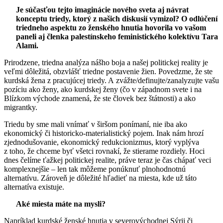
Je súčasťou tejto imaginácie nového sveta aj návrat
konceptu triedy, ktorý z našich diskusií vymizol? O odlúčení
triedneho aspektu zo ženského hnutia hovorila vo vašom
paneli aj členka palestínskeho feministického kolektívu Tara
Alami.
Prirodzene, triedna analýza nášho boja a našej politickej reality je
veľmi dôležitá, obzvlášť triedne postavenie žien. Povedzme, že ste
kurdská žena z pracujúcej triedy. A zvážte/definujte/zanalyzujte vašu
pozíciu ako ženy, ako kurdskej ženy (čo v západnom svete i na
Blízkom východe znamená, že ste človek bez štátnosti) a ako
migrantky.
Triedu by sme mali vnímať v širšom ponímaní, nie iba ako
ekonomický či historicko-materialistický pojem. Inak nám hrozí
zjednodušovanie, ekonomický redukcionizmus, ktorý vyplýva
z toho, že chceme byť všetci rovnakí, že stierame rozdiely. Hoci
dnes čelíme ťažkej politickej realite, práve teraz je čas chápať veci
komplexnejšie – len tak môžeme ponúknuť plnohodnotnú
alternatívu. Zároveň je dôležité hľadieť na miesta, kde už táto
alternatíva existuje.
Aké miesta máte na mysli?
Napríklad kurdské ženské hnutia v severovýchodnej Sýrii či