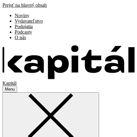
Prejsť na hlavný obsah
Noviny
Vydavateľstvo
Podujatia
Podcasty
O nás
Kapitál
Menu