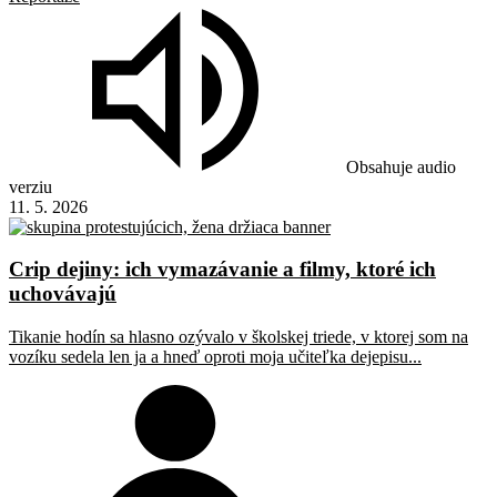
Obsahuje audio
verziu
11. 5. 2026
Crip dejiny: ich vymazávanie a filmy, ktoré ich
uchovávajú
Tikanie hodín sa hlasno ozývalo v školskej triede, v ktorej som na
vozíku sedela len ja a hneď oproti moja učiteľka dejepisu...