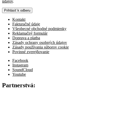
údajov
.
Prihlásiť k odberu
Kontakt
Fakturačné údaje
Všeobecné obchodné podmienky
Reklamačný formulár
Doprava a platba
Zásady ochrany osobných údajov
Zásady používania súborov cookie
Povinné zverejňovanie
Facebook
Instagram
SoundCloud
Youtube
Partnerstvá: