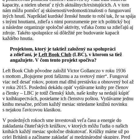
kapacity, a nielen uberať z tých aktuálnych/existujúcich. A v tom
nám môžu pomôcť aj skúsenosti/vedomosti/znalosti o funguovaní
iných hnutí. Napríklad kurdské ženské hnutie to robí tak, že sa spája
s inými hnutiami, zdieľa s nimi porozumenie pre ich politický boj
a následne organizuje spoločné aktivity, vďaka čomu sa zdieľajú aj
zdroje. Takéto spolupráce sú dôležité pre budovanie kapacít
každého hnutia.
Projektom, ktorý je taktiež založený na spolupráci
a zdieľaní, je
Left Book Club
(LBC), v ktorom sa tiež
angažujete. V čom tento projekt spočíva?
Left Book Club pôvodne založil Victor Gollanczo v roku 1936
s mottom „Bojujeme proti fašizmu a za svetový mier“. Fungoval
viac než desať rokov, potom mal dlhú prestávku a obnovený bol až
v roku 2015. Poslednú dekádu opäť vydávame knihy pre členov
a členky – LBC je totiž členský klub, naše knihy sa nedajú kúpiť
v kníhkupectvách, posielame ich členstvu poštou. Vydávame jednu
knihu mesačne, pričom každý mesiac striedame knižnú novinku
s nejakou ľavicovou klasikou.
V posledných rokoch sme investovali veľa času a energie do
zakladania čitateľských krúžkov, v ktorých môžu ľudia o našich
knihách každý mesiac spoločne diskutovať. Krúžky máme už po
celej Británii a začíname zakladať aj medzinárodné skupiny. Pred