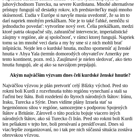
juhovýchodnom Turecku, na severe Kurdistanu. Mnohé alternatívne
prístupy fungujú už desiatky rokov, ich predstaviteľky majú mnoho
skúseností. Ľudia v Európe si navyše musia uvedomiť, že sa im to
darí napriek mnohým prekážkam. Nie je to také ľahké, nemôžu si
jednoducho povedať: vytvoríme nový svet. Čelia prekážkam, medzi
ktoré patria okupačné sily, zahraničné intervencie, imperialistické
záujmy v regióne, ale aj spoločnosť, v rámci ktorej fungujú. Napriek
tomu sa im mnohé veci daria a my by sme si z nich mohli brať
inšpiráciu. Nejde len o kurdské hnutia, možno spomenúť aj ženské
hnutia v Abya Yala (termín domorodých obyvateľov Ameriky pre
tento kontinent, pozn. red.). Zaujímavé je nielen sledovať, ako tieto
hnutia fungujú, ale aj ako sa navzájom prepájajú.
Akým najväčším výzvam dnes čelí kurdské ženské hnutie?
Najväčšou výzvou je plán pretvoriť celý Blízky východ. Pred sto
rokmi boli Kurdi z rozvrhnutia tohto regiónu vynechaní a stali sa
ľuďmi bez štátu. Boli rozdelení do štyroch národných štátov: Iránu,
Iraku, Turecka a Sýrie. Dnes vidíme plány Izraela stať sa
hegemónnou silou v regióne, samozrejme s podporou Spojených
štátov a Británie. Zároveň o túto pozíciu bojuje viacero iných
národných štátov, ako sú Turecko či Irán. Pred sto rokmi boli Kurdi
len pešiakmi v tejto hre, boli presúvaní a presídľovaní. Dnes sú
viac/lepšie zorganizovaní, no i tak pre nich súčasná situácia zostáva
obrovskou výzvou.