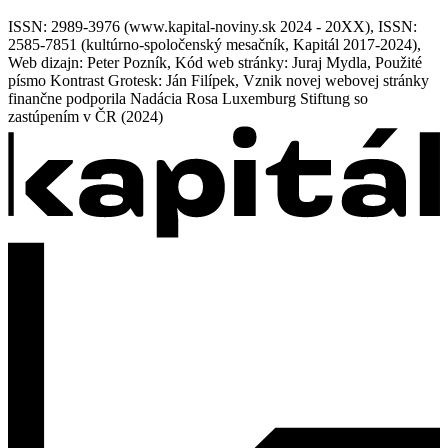
ISSN: 2989-3976 (www.kapital-noviny.sk 2024 - 20XX), ISSN:
2585-7851 (kultúrno-spoločenský mesačník, Kapitál 2017-2024),
Web dizajn: Peter Pozník, Kód web stránky: Juraj Mydla, Použité
písmo Kontrast Grotesk: Ján Filípek, Vznik novej webovej stránky
finančne podporila Nadácia Rosa Luxemburg Stiftung so
zastúpením v ČR (2024)