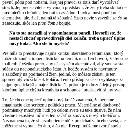
pevnú pôdu pod nohami. Krajnej pravici sa totiž darí vyvolávať
strach. Jej predstavitelia vytvárajú predstavu, že ženy treba skutočne
pred niečím chrániť a len oni to zvládnu. Ľavica musí ponúknuť
alternatívu, ale, žiaľ, najmä tá západná často nevie vysvetliť
za čo
sa
zasadzuje, skôr len
proti čomu
bojuje.
Na to ste narazili aj v spomínanom paneli. Hovorili ste, že
nestačí chcieť spravodlivejší diel koláča, treba upiecť úplne
nový koláč. Ako ste to mysleli?
Pre mňa to predstavuje najmä kritiku liberálneho feminizmu, ktorý
môže skĺznuť k imperialistickému feminizmu. Ten hovorí, že by sme
mali robiť všetko preto, aby nás systém akceptoval, aby sme sa stali
súčasťou nacionalistického štátu. A keďže systém je navrhnutý
a založený na podriadení žien, jediné, čo môžete získať, je ten
spomenutý väčší kúsok koláča. Tento prístup sa často vyhlasuje za
najpragmatickejší a najrealistickejší, pritom je to beznádejný prístup,
ktorému úplne chýba kreativita a schopnosť predstaviť si iný svet.
To, že chceme upiecť úplne nový koláč znamená, že berieme
imagináciu ako serióznu politickú prácu. Materiálne aj duchovné
podmienky mnohých ľudí po celom svete sú také dusivé, že nám
vlastne nezostáva nič iné, len začať odznovu, s novým koláčom.
Neznamená to, že si nezoberieme nič z predchádzajúceho sveta, ale
môžeme si vybrať, čo áno, a čo nie. Recept môžeme tvoriť spolu.