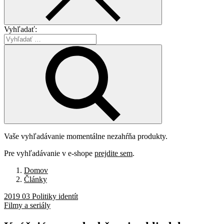
Vyhľadať:
Vaše vyhľadávanie momentálne nezahŕňa produkty.
Pre vyhľadávanie v e-shope
prejdite sem
.
Domov
Články
2019 03 Politiky identít
Filmy a seriály