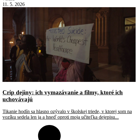
11. 5. 2026
Crip dejiny: ich vymazávanie a filmy, ktoré ich
uchovávajú
Tikanie hodín sa hlasno ozývalo v školskej triede, v ktorej som na
vozíku sedela len ja a hneď oproti moja učiteľka dejepisu...