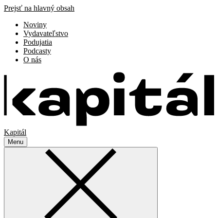
Prejsť na hlavný obsah
Noviny
Vydavateľstvo
Podujatia
Podcasty
O nás
Kapitál
Menu