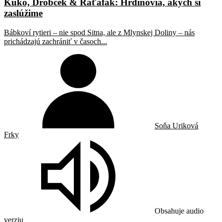
Kuko, Drobček & Raťafák: Hrdinovia, akých si
zaslúžime
Bábkoví rytieri – nie spod Sitna, ale z Mlynskej Doliny – nás
prichádzajú zachrániť v časoch...
Soňa Uriková
Frky
Obsahuje audio
verziu