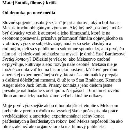
Matej Sotník, filmový kritik
Od denníka po nové médiá
Slovné spojenie „osobný vzťah“ je pri autorovi, akým bol Jonas
Mekas, trochu obligátnym výrazom. Aký iný než „osobný“ môže
byť divácky vzťah k autorovi a jeho filmografii, ktorá je na
osobnom postavená, priznáva prítomnosť filmára objavujúceho sa
v obraze, výrazne subjektivizuje, narába so sebe vlastným a
rodinným, delí sa s publikom o súkromné spomienky, a to prvé, čo
nám pri jej sledovaní prichádza na myseľ, je druhá časť Barthesovej
Svetlej komory
? Dôležité je však to, ako Mekasovo osobné
ovplyvňuje, kultivuje alebo rozvíja naše osobné. Mekasa nie je
možné zredukovať len na historickú postavu, kľúčovú persónu
americkej experimentálnej scény, ktorá nás automaticky prepája
s ďalšími dôležitými menami, či už je to Stan Brakhage, Kenneth
Anger alebo Jack Smith. Priamy kontakt s jeho dielom jasne
presahuje nahliadanie s odstupom. Na pásoch 16-milimetrového
filmu automaticky nachádzame veľmi aktuálne odkazy.
Moje prvé výraznejšie alebo dlhodobejšie stretnutie s Mekasom
prebehlo v prvom ročníku na vysokej škole počas písania práce
vychádzajúcej z americkej experimentálnej scény konca
päťdesiatych a šesťdesiatych rokov, keď Mekas nepôsobil iba ako
filmár, ale tiež ako organizátor akcií a filmový publicista.