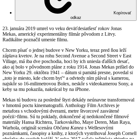
Kopírovať
odkaz
23. januára 2019 umrel vo veku deväťdesiatšesť rokov Jonas
Mekas, americký experimentálny filmár pôvodom z Litvy.
Radikálne poznačil umenie filmu.
Chcem písať o jednej budove v New Yorku, teraz pred ňou leží
záplava kvetov. Je na rohu Second Avenue a Second Street v East
Village, má iba dve poschodia, hoci by ich uniesla ďalších desať,
ako aj bolo v pôvodnom pláne z roku 1914. Jonas Mekas prišiel do
New Yorku 29. októbra 1941 – dátum si pamätá presne, povedal si
„toto je miesto, kde chcem byť“ a odvtedy ním plával s kamerou,
najskôr so 16-milimetrovou Bolex, neskôr s videokamerou Sony, a
keby sa mu pokazila, nakrúcal by na iPhone.
Mekas tú budovu za posledné štyri dekády neúnavne transformoval
v hmotnú poctu kinematografii. Anthology Film Archives je
metafora s vchodovými dverami, metre štvorcové zasvätené
poézii>filmu. Sú tu poklady, dokončené aj nedokončené filmové
materiály Hansa Richtera, Tarkovského, Maye Deren, Man Raya,
Warhola, originál scenára
Občana Kanea
s Wellesovými
poznámkami, časopisy a knihy, z ktorých vystrihoval Joseph Cornell
obrázky do svojich koláží. V roku 2017 začala inštitúcia zbierku na