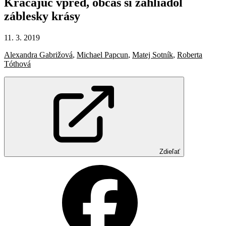
Kráčajúc
vpred,
občas
si
zahliadol
záblesky
krásy
11. 3. 2019
Alexandra Gabrižová
,
Michael Papcun
,
Matej Sotník
,
Roberta
Tóthová
Zdieľať