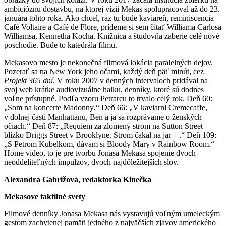
ambicióznu dostavbu, na ktorej vízii Mekas spolupracoval až do 23.
januára tohto roka. Ako chcel, raz tu bude kaviareň, reminiscencia
Café Voltaire a Café de Flore, prídeme si sem čítať Williama Carlosa
Williamsa, Kennetha Kocha. Knižnica a študovňa zaberie celé nové
poschodie. Bude to katedrála filmu.
Mekasovo mesto je nekonečná filmová lokácia paralelných dejov.
Pozerať sa na New York jeho očami, každý deň päť minút, cez
Projekt 365 dní
. V roku 2007 v denných intervaloch pridával na
svoj web krátke audiovizuálne haiku, denníky, ktoré sú dodnes
voľne prístupné. Podľa vzoru Petrarcu to trvalo celý rok. Deň 60:
„Som na koncerte Madonny
.
“ Deň 66: „V kaviarni Cremecaffe,
v dolnej časti Manhattanu, Ben a ja sa rozprávame o ženských
očiach.“ Deň 87: „Requiem za zlomený strom na Sutton Street
blízko Driggs Street v Brooklyne. Strom čakal na jar – .“ Deň 109:
„S Petrom Kubelkom, dávam si Bloody Mary v Rainbow Room.“
Home video, to je pre tvorbu Jonasa Mekasa spojenie dvoch
neoddeliteľných impulzov, dvoch najdôležitejších slov.
Alexandra Gabrižová, redaktorka Kinečka
Mekasove taktilné svety
Filmové denníky Jonasa Mekasa nás vystavujú voľným umeleckým
gestom zachytenej pamäti jedného z najväčších zjavov amerického