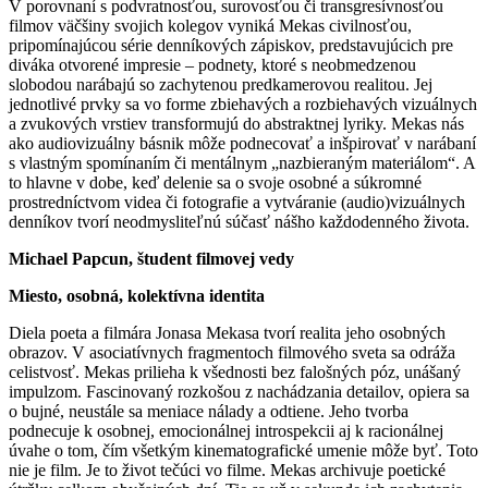
V porovnaní s podvratnosťou, surovosťou či transgresívnosťou
filmov väčšiny svojich kolegov vyniká Mekas civilnosťou,
pripomínajúcou série denníkových zápiskov, predstavujúcich pre
diváka otvorené impresie – podnety, ktoré s neobmedzenou
slobodou narábajú so zachytenou predkamerovou realitou. Jej
jednotlivé prvky sa vo forme zbiehavých a rozbiehavých vizuálnych
a zvukových vrstiev transformujú do abstraktnej lyriky. Mekas nás
ako audiovizuálny básnik môže podnecovať a inšpirovať v narábaní
s vlastným spomínaním či mentálnym „nazbieraným materiálom“. A
to hlavne v dobe, keď delenie sa o svoje osobné a súkromné
prostredníctvom videa či fotografie a vytváranie (audio)vizuálnych
denníkov tvorí neodmysliteľnú súčasť nášho každodenného života.
Michael Papcun, študent filmovej vedy
Miesto, osobná, kolektívna identita
Diela poeta a filmára Jonasa Mekasa tvorí realita jeho osobných
obrazov. V asociatívnych fragmentoch filmového sveta sa odráža
celistvosť. Mekas prilieha k všednosti bez falošných póz, unášaný
impulzom. Fascinovaný rozkošou z nachádzania detailov, opiera sa
o bujné, neustále sa meniace nálady a odtiene. Jeho tvorba
podnecuje k osobnej, emocionálnej introspekcii aj k racionálnej
úvahe o tom, čím všetkým kinematografické umenie môže byť. Toto
nie je film. Je to život tečúci vo filme. Mekas archivuje poetické