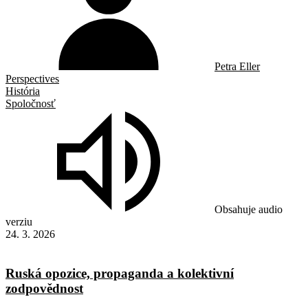
Petra Eller
Perspectives
História
Spoločnosť
Obsahuje audio
verziu
24. 3. 2026
Ruská opozice, propaganda a kolektivní
zodpovědnost