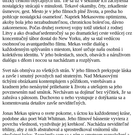
útržky celkom obyčajných dní. Tie sa už v sekunde ich zachytenia
nostalgicky strácajú v minulosti. Tekavé okamihy, črty, zrkadlenie
úsmevov, gest. Mesto je v jeho filmoch plné života, a predsa ho
pohlcuje nostalgická osamelosť. Napriek Mekasovmu optimizmu,
akoby bola jeho nezabudnuteľnou, chronickou bolesťou, dávno
zakorenenou. Počas druhej svetovej vojny totiž utiekol z rodnej
Litvy a ako dvadsaťsedemročný sa po dramatickej ceste vedúcej cez
koncentračný tábor dostal do New Yorku, aby sa stal vedúcou
osobnosťou avantgardného filmu. Mekas vedie dialóg s
každodenným splývaním s miestom, ktoré určuje našu osobnú i
kolektívnu identitu. V jeho bolestiach, snoch, obavách a náruživom
dialógu s dňom i nocou sa nachádzam a rozplývam.
Svet nás obmýva zo všetkých strán. V jeho filmoch prekypuje láska
a zavše i smutný povzdych nad strateným. Nad Mekasovými
tichými obrázkami kontemplujem s pôžitkom, vstrebávam a
kradnem jeho nenásytné priliehanie k životu a utešujem sa jeho
povznesením nad smútok. Nechávam sa dojímať bez výčitiek, že sa
zahráva s pátosom. Duchovno u neho vystupuje z dotýkania sa a
komentovania detailov zavše neviditeľných.
Jonas Mekas spieva o svete pokorne, s úctou ku každodennej kráse,
podobne ako poet Walt Whitman. Jeho filmové básnenie vyviera z
povrchu všednosti, vyzdvihuje jej krehkosť. Nachádza neviditeľné
trhliny, aby z nich abstrahoval a sprostredkoval vnútornú silu
obyčajnej krásy. Zoznámila som sa s ním v smutnom rozpoložení a