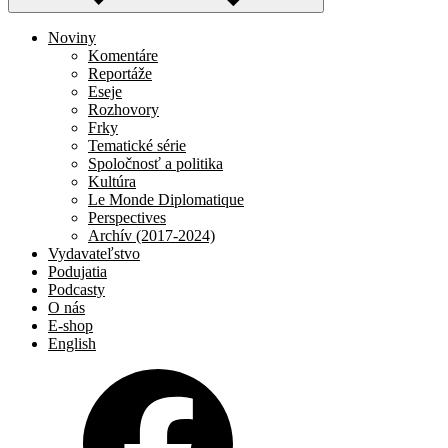
Noviny
Komentáre
Reportáže
Eseje
Rozhovory
Frky
Tematické série
Spoločnosť a politika
Kultúra
Le Monde Diplomatique
Perspectives
Archív (2017-2024)
Vydavateľstvo
Podujatia
Podcasty
O nás
E-shop
English