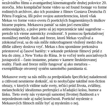
nezávislého filmu a avantgardnej kinematografie druhej polovice 20.
storočia. Jeho kompilačné home video sa od found footage vo forme
rodinných archívov, ako ich poznáme z filmov Gustava Deutscha či
Pétera Forgácsa, líši práve svojou autoreferenciou, ktorú však
Mekas vo forme voice-overu či poetických fragmentárnych titulkov
bizarne popiera. Mekasova pamäť sa nám javí esenciálne
antinostalgicky, a práve preto sú jej reprezentácie také sugestívne –
pretože ich vieme autenticky zvnútorniť. S pomocou špekulatívnej
montážnej metódy flash and freeze, ktorú Mekas využíval a
zdokonaľoval, sa do nás môže mikrofragment vložený medzi dva
dlhšie zábery doslova vryť. Mekas s ňou spontánne prekonáva
priestorové aj časové bariéry: v sekunde preklenie filmový prúd z
leta do zimy, z New Yorku do Ríma. Je to voľný terén asociatívnych
juxtapozícií – často instantne, priamo v kamere štruktúrovanej
reality. Flash and freeze môže fungovať aj ako metafora –
exemplifikuje otvorený systém samotného pamätania si.
Mekasove svety sa nás môžu za predpokladu špecifickej naladenosti
a citlivosti nesmierne dotknúť, sú to neobyčajne taktilné non-fiction
obrazy, v ktorých vidíme naše svety, tečúci prúd života, zvláštny,
melancholický idealizmus preferujúci a hľadajúci krásu, humor a
lásku. Tieto svety nás vystavujú samotnej životnej fluidnosti a v
neposlednom rade aj našej konečnosti. Poetické myslenie o
Mekasových filmoch môže byť aj myslením o nej.