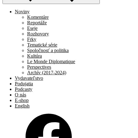
Noviny
Komentáre
Reportáže
Eseje
Rozhovory
Frky
Tematické série
Spoločnosť a politika
Kultúra
Le Monde Diplomatique
Perspectives
Archív (2017-2024)
Vydavateľstvo
Podujatia
Podcasty
O nás
E-shop
English