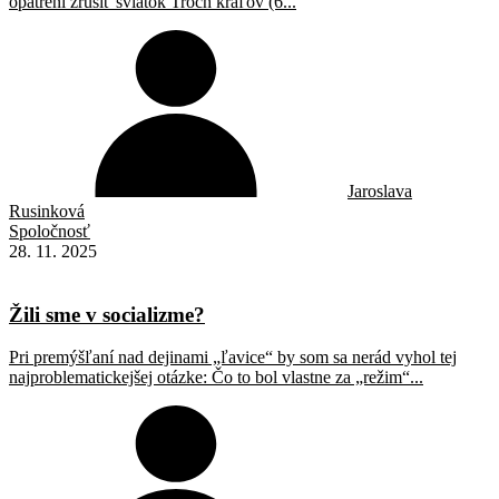
opatrení zrušiť sviatok Troch kráľov (6...
Jaroslava
Rusinková
Spoločnosť
28. 11. 2025
Žili sme v socializme?
Pri premýšľaní nad dejinami „ľavice“ by som sa nerád vyhol tej
najproblematickejšej otázke: Čo to bol vlastne za „režim“...