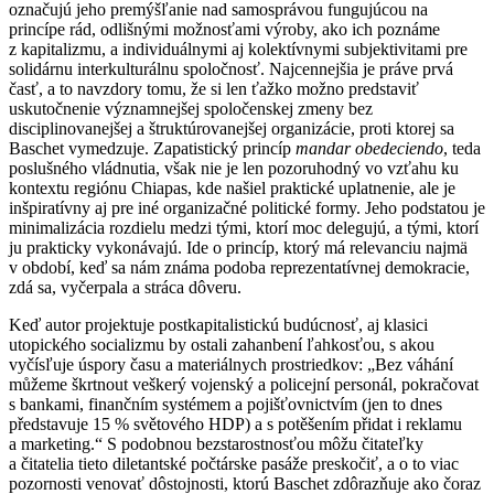
označujú jeho premýšľanie nad samosprávou fungujúcou na
princípe rád, odlišnými možnosťami výroby, ako ich poznáme
z kapitalizmu, a individuálnymi aj kolektívnymi subjektivitami pre
solidárnu interkulturálnu spoločnosť. Najcennejšia je práve prvá
časť, a to navzdory tomu, že si len ťažko možno predstaviť
uskutočnenie významnejšej spoločenskej zmeny bez
disciplinovanejšej a štruktúrovanejšej organizácie, proti ktorej sa
Baschet vymedzuje. Zapatistický princíp
mandar obedeciendo
, teda
poslušného vládnutia, však nie je len pozoruhodný vo vzťahu ku
kontextu regiónu Chiapas, kde našiel praktické uplatnenie, ale je
inšpiratívny aj pre iné organizačné politické formy. Jeho podstatou je
minimalizácia rozdielu medzi tými, ktorí moc delegujú, a tými, ktorí
ju prakticky vykonávajú. Ide o princíp, ktorý má relevanciu najmä
v období, keď sa nám známa podoba reprezentatívnej demokracie,
zdá sa, vyčerpala a stráca dôveru.
Keď autor projektuje postkapitalistickú budúcnosť, aj klasici
utopického socializmu by ostali zahanbení ľahkosťou, s akou
vyčísľuje úspory času a materiálnych prostriedkov: „Bez váhání
můžeme škrtnout veškerý vojenský a policejní personál, pokračovat
s bankami, finančním systémem a pojišťovnictvím (jen to dnes
představuje 15 % světového HDP) a s potěšením přidat i reklamu
a marketing.“ S podobnou bezstarostnosťou môžu čitateľky
a čitatelia tieto diletantské počtárske pasáže preskočiť, a o to viac
pozornosti venovať dôstojnosti, ktorú Baschet zdôrazňuje ako čoraz