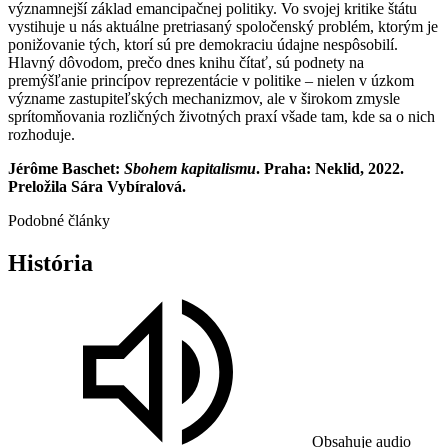
významnejší základ emancipačnej politiky. Vo svojej kritike štátu
vystihuje u nás aktuálne pretriasaný spoločenský problém, ktorým je
ponižovanie tých, ktorí sú pre demokraciu údajne nespôsobilí.
Hlavný dôvodom, prečo dnes knihu čítať, sú podnety na
premýšľanie princípov reprezentácie v politike – nielen v úzkom
význame zastupiteľských mechanizmov, ale v širokom zmysle
sprítomňovania rozličných životných praxí všade tam, kde sa o nich
rozhoduje.
Jérôme Baschet:
Sbohem kapitalismu
. Praha: Neklid, 2022.
Preložila Sára Vybíralová.
Podobné články
História
Obsahuje audio