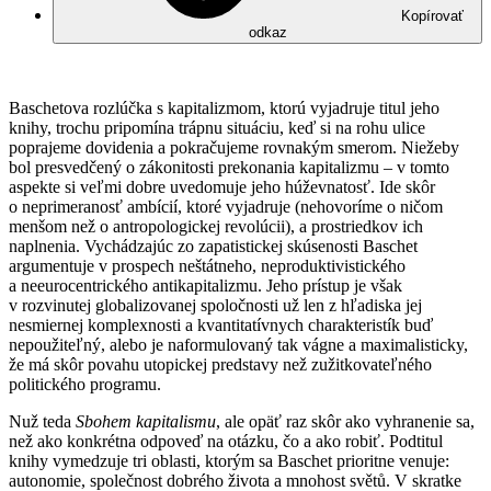
Kopírovať
odkaz
Baschetova rozlúčka s kapitalizmom, ktorú vyjadruje titul jeho
knihy, trochu pripomína trápnu situáciu, keď si na rohu ulice
poprajeme dovidenia a pokračujeme rovnakým smerom. Niežeby
bol presvedčený o zákonitosti prekonania kapitalizmu – v tomto
aspekte si veľmi dobre uvedomuje jeho húževnatosť. Ide skôr
o neprimeranosť ambícií, ktoré vyjadruje (nehovoríme o ničom
menšom než o antropologickej revolúcii), a prostriedkov ich
naplnenia. Vychádzajúc zo zapatistickej skúsenosti Baschet
argumentuje v prospech neštátneho, neproduktivistického
a neeurocentrického antikapitalizmu. Jeho prístup je však
v rozvinutej globalizovanej spoločnosti už len z hľadiska jej
nesmiernej komplexnosti a kvantitatívnych charakteristík buď
nepoužiteľný, alebo je naformulovaný tak vágne a maximalisticky,
že má skôr povahu utopickej predstavy než zužitkovateľného
politického programu.
Nuž teda
Sbohem kapitalismu
, ale opäť raz skôr ako vyhranenie sa,
než ako konkrétna odpoveď na otázku, čo a ako robiť. Podtitul
knihy vymedzuje tri oblasti, ktorým sa Baschet prioritne venuje:
autonomie, společnost dobrého života a mnohost světů. V skratke