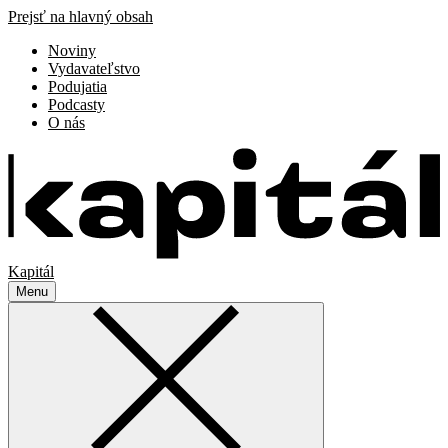
Prejsť na hlavný obsah
Noviny
Vydavateľstvo
Podujatia
Podcasty
O nás
Kapitál
Menu