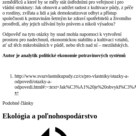
zemědělců a které by se měly stát ústředními pro veřejnost i pro
vládní struktury: Jak obnovit a udržet radost z kultivace půdy, z péče
o rostliny, zvířata a lidi a jak demokratizovat odbyt a přístup
společnosti k potravinám šetrným ke zdraví spotřebitelů a životního
prostředí, aby jejich užívání bylo právem a nikoli výsadou?
Odpověď na tyto otázky by snad mohla napomoci k vytvoření
prostoru pro nadechnutí, ekonomickou stabilitu a kultivaci vztahů,
ať už těch mikrobiálních v půdě, nebo těch nad ní – mezilidských.
Autor je analytik politické ekonomie potravinových systémů
http://www.svazvlastnikupudy.cz/cs/pro-vlastniky/otazky-a-
odpovedi/otazky-a-
odpovedi.html#:~:text=Jak%C3%A1%20je%20obvykl%
↩︎
Podobné články
Ekológia
a
poľnohospodárstvo