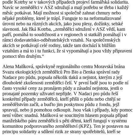
podle Kotrby se v takových případech projeví farmářská solidarita.
Navíc se zemědělci v ASZ sdružují a mají potřebu se třeba i každý
měsíc potkávat. Mají možnost si společně zahnat chmury nebo
nějaké problémy, které je trápí. Funguje to na neformalizované
úrovni nebo na různých akcích, jako jsou plesy, dožínky, selské
slavnosti. Jak říká Kotrba, „zemědělci sdružení v ASZ vědí, kam
patří, pomáhá to soudržnosti a v regionech si statkáři pomáhají i v
rámci dodavatelsko-odběratelských vztahů. Na společenských
akcích se potkávají celé rodiny, takže tam dochází k bližším
vztahům a má to i tu funkci, že si vypomáhají a jsou vždy připraveni
pomoct těm druhým.“
Alena Malíková, správkyně regionálního centra Moravská brána
Svazu ekologických zemědělců Pro Bio a členka správní rady
Nadace pro půdu, popsala několik tlaků a nejistot, kterým z její
dlouholeté zkušenosti zemědělci čelí. V první řadě jsou to podle ní
často vysoké ceny za pronájem půdy a zásadní nejistota, jestli o
pronajaté pozemky uživatel nepřijde. V Nadaci pro půdu řeší
konkrétní případy zemědělců, kteří přišli o půdu nebo chtějí se
zemědělstvím začít, a buďto jim poskytnou půdu z fondu, jejž
spravují, nebo ji pomohou odkoupit. Jsou však i případy, kdy pomoc
není vůbec snadná. Malíková se soucitným hlasem popsala případ
manželského páru zemědělců s pěti dětmi, kteří fungují v systému
komunitou podporovaného zemědělství (KPZ). Ten je postaven na
principu solidarity a sdílení rizik ze strany spotřebitelů, kteří se