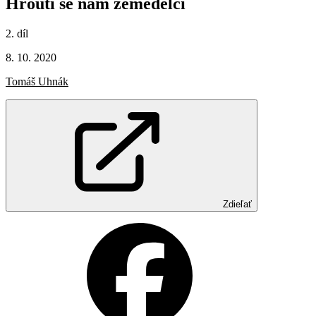
Hroutí
se
nám
zemědělci
2. díl
8. 10. 2020
Tomáš Uhnák
Zdieľať