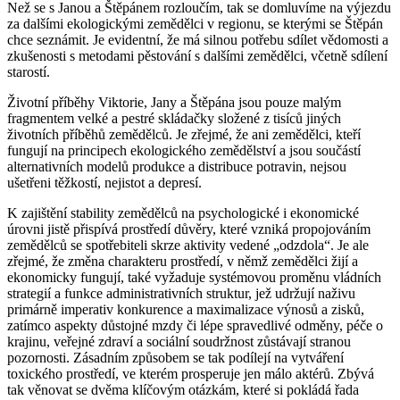
Než se s Janou a Štěpánem rozloučím, tak se domluvíme na výjezdu
za dalšími ekologickými zemědělci v regionu, se kterými se Štěpán
chce seznámit. Je evidentní, že má silnou potřebu sdílet vědomosti a
zkušenosti s metodami pěstování s dalšími zemědělci, včetně sdílení
starostí.
Životní příběhy Viktorie, Jany a Štěpána jsou pouze malým
fragmentem velké a pestré skládačky složené z tisíců jiných
životních příběhů zemědělců. Je zřejmé, že ani zemědělci, kteří
fungují na principech ekologického zemědělství a jsou součástí
alternativních modelů produkce a distribuce potravin, nejsou
ušetřeni těžkostí, nejistot a depresí.
K zajištění stability zemědělců na psychologické i ekonomické
úrovni jistě přispívá prostředí důvěry, které vzniká propojováním
zemědělců se spotřebiteli skrze aktivity vedené „odzdola“. Je ale
zřejmé, že změna charakteru prostředí, v němž zemědělci žijí a
ekonomicky fungují, také vyžaduje systémovou proměnu vládních
strategií a funkce administrativních struktur, jež udržují naživu
primárně imperativ konkurence a maximalizace výnosů a zisků,
zatímco aspekty důstojné mzdy či lépe spravedlivé odměny, péče o
krajinu, veřejné zdraví a sociální soudržnost zůstávají stranou
pozornosti. Zásadním způsobem se tak podílejí na vytváření
toxického prostředí, ve kterém prosperuje jen málo aktérů. Zbývá
tak věnovat se dvěma klíčovým otázkám, které si pokládá řada