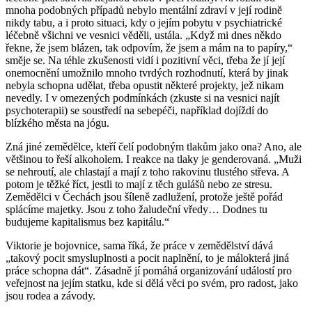
mnoha podobných případů nebylo mentální zdraví v její rodině
nikdy tabu, a i proto situaci, kdy o jejím pobytu v psychiatrické
léčebně všichni ve vesnici věděli, ustála. „Když mi dnes někdo
řekne, že jsem blázen, tak odpovím, že jsem a mám na to papíry,“
směje se. Na téhle zkušenosti vidí i pozitivní věci, třeba že jí její
onemocnění umožnilo mnoho tvrdých rozhodnutí, která by jinak
nebyla schopna udělat, třeba opustit některé projekty, jež nikam
nevedly. I v omezených podmínkách (zkuste si na vesnici najít
psychoterapii) se soustředí na sebepéči, například dojíždí do
blízkého města na jógu.
Zná jiné zemědělce, kteří čelí podobným tlakům jako ona? Ano, ale
většinou to řeší alkoholem. I reakce na tlaky je genderovaná. „Muži
se nehroutí, ale chlastají a mají z toho rakovinu tlustého střeva. A
potom je těžké říct, jestli to mají z těch gulášů nebo ze stresu.
Zemědělci v Čechách jsou šíleně zadlužení, protože ještě pořád
splácíme majetky. Jsou z toho žaludeční vředy… Dodnes tu
budujeme kapitalismus bez kapitálu.“
Viktorie je bojovnice, sama říká, že práce v zemědělství dává
„takový pocit smysluplnosti a pocit naplnění, to je málokterá jiná
práce schopna dát“. Zásadně jí pomáhá organizování událostí pro
veřejnost na jejím statku, kde si dělá věci po svém, pro radost, jako
jsou rodea a závody.