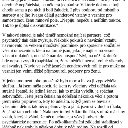
otevřeně nepřátelská, na některá jednání se Viktorie dokonce bojí
chodit sama a po nich ji bolí žaludek. I přes podporu od místního
starosty a jejího švagra dělají genderové vztahy z vesnice pro
samostatnou ženu minové pole. „Nepiju, nepeču a neřídím traktor.
Tak to je úplná diskvalifikace.“
V takové situaci je také téměř nemožné najít si partnera, což
psychický tlak dále zvyšuje. Několik pokusů o navázání vztahu
havarovalo na velkém množství podmínek pro společné soužití se
všemi omezeními, která na farmě jsou, jako je najít si na vesnici
vlastní uplatnění, neustálé nároky hospodářství, na něž už dnešní
lidé nejsou zvyklí (například to, že zemědělci nemají volné víkendy
ani svátky). Navíc ve světě jasných genderových rolí je pro muže na
vesnici jen velmi těžké přijmout roli podpory pro ženu.
V jeden moment toho prostě už bylo moc a hlava jí vypověděla
službu. „Já jsem měla pocit, že jsem ty všechny věci udělala tak
strašně špatně, že jediná šance, jak to můžu vyřešit, je spáchat
sebevraždu. Ještě jsem čekala na dořešení několika věcí a potom
jsem měla připraveno, kdy to udělám. Když jsem se bavila s
vlastními dětmi, tak něco plánovaly, a já už jsem si v duchu říkala,
že já už tam nebudu.“ Nakonec to byl Viktoriin táta, s nímž má silný
vztah, který si všiml, že něco nehraje, a včas ji odvezl do
psychiatrické nemocnice. Po několikaměsíční základní stabilizaci v
léčebně pak strávila nějakou dobu v péči rodiny. Na rozdíl od