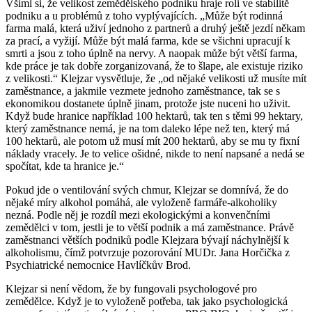
Všiml si, že velikost zemědělského podniku hraje roli ve stabilitě
podniku a u problémů z toho vyplývajících. „Může být rodinná
farma malá, která uživí jednoho z partnerů a druhý ještě jezdí někam
za prací, a vyžijí. Může být malá farma, kde se všichni upracují k
smrti a jsou z toho úplně na nervy. A naopak může být větší farma,
kde práce je tak dobře zorganizovaná, že to šlape, ale existuje riziko
z velikosti.“ Klejzar vysvětluje, že „od nějaké velikosti už musíte mít
zaměstnance, a jakmile vezmete jednoho zaměstnance, tak se s
ekonomikou dostanete úplně jinam, protože jste nuceni ho uživit.
Když bude hranice například 100 hektarů, tak ten s těmi 99 hektary,
který zaměstnance nemá, je na tom daleko lépe než ten, který má
100 hektarů, ale potom už musí mít 200 hektarů, aby se mu ty fixní
náklady vracely. Je to velice ošidné, nikde to není napsané a nedá se
spočítat, kde ta hranice je.“
Pokud jde o ventilování svých chmur, Klejzar se domnívá, že do
nějaké míry alkohol pomáhá, ale vyloženě farmáře-alkoholiky
nezná. Podle něj je rozdíl mezi ekologickými a konvenčními
zemědělci v tom, jestli je to větší podnik a má zaměstnance. Právě
zaměstnanci větších podniků podle Klejzara bývají náchylnější k
alkoholismu, čímž potvrzuje pozorování MUDr. Jana Horčička z
Psychiatrické nemocnice Havlíčkův Brod.
Klejzar si není vědom, že by fungovali psychologové pro
zemědělce. Když je to vyloženě potřeba, tak jako psychologická