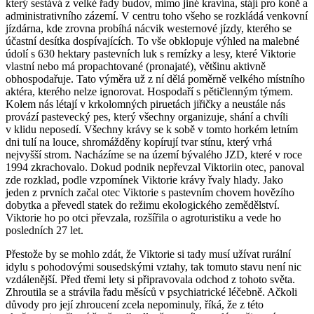
který sestává z velké řady budov, mimo jiné kravína, stájí pro koně a
administrativního zázemí. V centru toho všeho se rozkládá venkovní
jízdárna, kde zrovna probíhá nácvik westernové jízdy, kterého se
účastní desítka dospívajících. To vše obklopuje výhled na malebné
údolí s 630 hektary pastevních luk s remízky a lesy, které Viktorie
vlastní nebo má propachtované (pronajaté), většinu aktivně
obhospodařuje. Tato výměra už z ní dělá poměrně velkého místního
aktéra, kterého nelze ignorovat. Hospodaří s pětičlenným týmem.
Kolem nás létají v krkolomných piruetách jiřičky a neustále nás
provází pastevecký pes, který všechny organizuje, shání a chvíli
v klidu neposedí. Všechny krávy se k sobě v tomto horkém letním
dni tulí na louce, shromážděny kopírují tvar stínu, který vrhá
nejvyšší strom. Nacházíme se na území bývalého JZD, které v roce
1994 zkrachovalo. Dokud podnik nepřevzal Viktoriin otec, panoval
zde rozklad, podle vzpomínek Viktorie krávy řvaly hlady. Jako
jeden z prvních začal otec Viktorie s pastevním chovem hovězího
dobytka a převedl statek do režimu ekologického zemědělství.
Viktorie ho po otci převzala, rozšířila o agroturistiku a vede ho
posledních 27 let.
Přestože by se mohlo zdát, že Viktorie si tady musí užívat rurální
idylu s pohodovými sousedskými vztahy, tak tomuto stavu není nic
vzdálenější. Před třemi lety si připravovala odchod z tohoto světa.
Zhroutila se a strávila řadu měsíců v psychiatrické léčebně. Ačkoli
důvody pro její zhroucení zcela nepominuly, říká, že z této