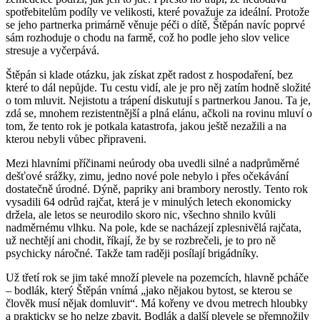
spotřebitelům podíly ve velikosti, které považuje za ideální. Protože
se jeho partnerka primárně věnuje péči o dítě, Štěpán navíc poprvé
sám rozhoduje o chodu na farmě, což ho podle jeho slov velice
stresuje a vyčerpává.
Štěpán si klade otázku, jak získat zpět radost z hospodaření, bez
které to dál nepůjde. Tu cestu vidí, ale je pro něj zatím hodně složité
o tom mluvit. Nejistotu a trápení diskutují s partnerkou Janou. Ta je,
zdá se, mnohem rezistentnější a plná elánu, ačkoli na rovinu mluví o
tom, že tento rok je potkala katastrofa, jakou ještě nezažili a na
kterou nebyli vůbec připraveni.
Mezi hlavními příčinami neúrody oba uvedli silné a nadprůměrné
dešťové srážky, zimu, jedno nové pole nebylo i přes očekávání
dostatečně úrodné. Dýně, papriky ani brambory nerostly. Tento rok
vysadili 64 odrůd rajčat, která je v minulých letech ekonomicky
držela, ale letos se neurodilo skoro nic, všechno shnilo kvůli
nadměrnému vlhku. Na pole, kde se nacházejí zplesnivělá rajčata,
už nechtějí ani chodit, říkají, že by se rozbrečeli, je to pro ně
psychicky náročné. Takže tam raději posílají brigádníky.
Už třetí rok se jim také množí plevele na pozemcích, hlavně pcháče
– bodlák, který Štěpán vnímá „jako nějakou bytost, se kterou se
člověk musí nějak domluvit“. Má kořeny ve dvou metrech hloubky
a prakticky se ho nelze zbavit. Bodlák a další plevele se přemnožily