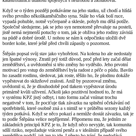
katastrofálních událostí spojených s neúrodou a zkolaboval.
Když se o týden později potkáváme na jeho statku, už chodí a hlídá
svého prvního několikaměsíčního syna. Stále ho však bolí ruce,
vypadá pohuble, notně vyčerpaně a sklesle, pohyb mu dělá potíže.
Společně sledujeme, jak se jeho syn nemotorně převaluje na posteli,
jistě nemá nejmenší potuchy o tom, jak je obživa jeho rodiny závislá
na půdě a dobré úrodě. U nohou se nám k odpočinku uložili dvě
border kolie, které ještě před chvíli zápasily o pozornost.
Štěpán popsal svůj stav jako vyhořelost. Na kolena ho ale nedostaly
jen špatné výnosy. Ztratil prý totiž důvod, proč před lety začal dělat
zemědělství, a uvědomění si této změny ho vyděsilo. Jeho prvotní
motivací pro vstup do zemědělství byla radost z péče o půdu. Bavilo
ho zasadit rostlinu, sledovat, jak roste, těšilo ho, že plodinu dokáže
vypěstovat do sklizňové zralosti. Aniž by pozoroval změnu,
uvědomil si, že je dlouhodobě pod tlakem vypěstovat úrodu
primárně kvůli uživení. Ačkoli jako pozitivní hodnotí to, že má
v systému KPZ jistý odbyt, i tuto formu začal vnímat trochu
negativně v tom, že pociťuje tlak závazku na splnění očekávání od
spotřebitelů, které osobně zná a s nimiž se v průběhu sezony každý
týden potkává. Když se něco pokazí a nemůže dostát závazku, tak je
to podle Štěpána velice nepříjemné. Připomenu mu, že jedním ze
základních principů KPZ je to, že když něco nevyjde, tak komunita
sdílí riziko, nepožaduje vrácení peněz a v ideálním případě svého
zemědělce podrží, jak jen to jde. I přesto ho trápí, že nedodává