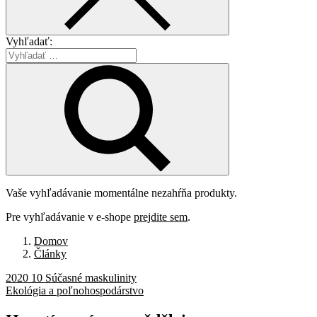
Vyhľadať:
Vaše vyhľadávanie momentálne nezahŕňa produkty.
Pre vyhľadávanie v e-shope
prejdite sem
.
Domov
Články
2020 10 Súčasné maskulinity
Ekológia a poľnohospodárstvo