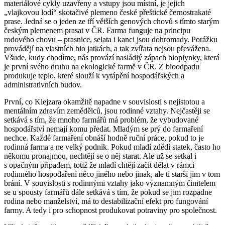
materiálové cykly uzavřeny a vstupy jsou místní, je jejich
„vlajkovou lodí“ skotačivé plemeno české přeštické černostrakaté
prase. Jedná se o jeden ze tří větších genových chovů s tímto starým
českým plemenem prasat v ČR. Farma funguje na principu
rodového chovu – prasnice, selata i kanci jsou dohromady. Porážku
provádějí na vlastních bio jatkách, a tak zvířata nejsou převážena.
Všude, kudy chodíme, nás provází nasládlý zápach bioplynky, která
je první svého druhu na ekologické farmě v ČR. Z bioodpadu
produkuje teplo, které slouží k vytápění hospodářských a
administrativních budov.
První, co Klejzara okamžitě napadne v souvislosti s nejistotou a
mentálním zdravím zemědělců, jsou rodinné vztahy. Nejčastěji se
setkává s tím, že mnoho farmářů má problém, že vybudované
hospodářství nemají komu předat. Mladým se prý do farmaření
nechce. Každé farmaření obnáší hodně ruční práce, pokud to je
rodinná farma a ne velký podnik. Pokud mladí zdědí statek, často ho
někomu pronajmou, nechtějí se o něj starat. Ale už se setkal i
s opačným případem, totiž že mladí chtějí začít dělat v rámci
rodinného hospodaření něco jiného nebo jinak, ale ti starší jim v tom
brání. V souvislosti s rodinnými vztahy jako významným činitelem
se u spousty farmářů dále setkává s tím, že pokud se jim rozpadne
rodina nebo manželství, má to destabilizační efekt pro fungování
farmy. A tedy i pro schopnost produkovat potraviny pro společnost.