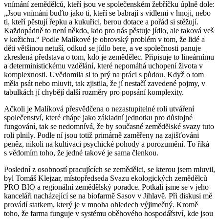
vnímání zemědělců, kteří jsou ve společenském žebříčku úplně dole:
„Jsou vnímáni buďto jako ti, kteří se babrají s vidlemi v hnoji, nebo
ti, kteří pěstují řepku a kukuřici, berou dotace a pořád si stěžují.
Každopádně to není někdo, kdo pro nás pěstuje jídlo, ale taková veš
v kožichu.“ Podle Malíkové je obrovský problém v tom, že lidé a
děti většinou netuší, odkud se jídlo bere, a ve společnosti panuje
zkreslená představa o tom, kdo je zemědělec. Připisuje to lineárnímu
a deterministickému vzdělání, které nepomáhá uchopení života v
komplexnosti. Uvědomila si to prý na práci s půdou. Když o tom
měla psát nebo mluvit, tak zjistila, že jí nestačí zavedené pojmy, v
tabulkách jí chybějí další rozměry pro popsání komplexity.
Ačkoli je Malíková přesvědčena o nezastupitelné roli utváření
společenství, které chápe jako základní jednotku pro důstojné
fungování, tak se nedomnívá, že by současné zemědělské svazy tuto
roli plnily. Podle ní jsou totiž primárně zaměřeny na zajišťováni
peněz, nikoli na kultivaci psychické pohody a porozumění. To říká
s vědomím toho, že jedné takové je sama členkou.
Poslední z osobností pracujících se zemědělci, se kterou jsem mluvil,
byl Tomáš Klejzar, místopředseda Svazu ekologických zemědělců
PRO BIO a regionální zemědělský poradce. Potkali jsme se v jeho
kanceláři nacházející se na biofarmě Sasov v Jihlavě. Při diskusi mě
provádí statkem, který je v mnoha ohledech výjimečný. Kromě
toho, že farma funguje v systému oběhového hospodářství, kde jsou