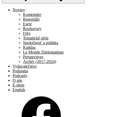
Noviny
Komentáre
Reportáže
Eseje
Rozhovory
Frky
Tematické série
Spoločnosť a politika
Kultúra
Le Monde Diplomatique
Perspectives
Archív (2017-2024)
Vydavateľstvo
Podujatia
Podcasty
O nás
E-shop
English