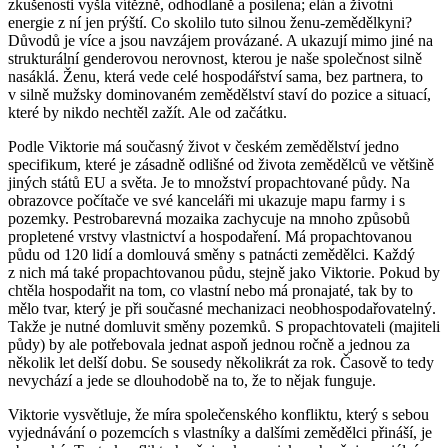
zkušenosti vyšla vítězně, odhodlaně a posílena; elán a životní
energie z ní jen prýští. Co skolilo tuto silnou ženu-zemědělkyni?
Důvodů je více a jsou navzájem provázané. A ukazují mimo jiné na
strukturální genderovou nerovnost, kterou je naše společnost silně
nasáklá. Ženu, která vede celé hospodářství sama, bez partnera, to
v silně mužsky dominovaném zemědělství staví do pozice a situací,
které by nikdo nechtěl zažít. Ale od začátku.
Podle Viktorie má současný život v českém zemědělství jedno
specifikum, které je zásadně odlišné od života zemědělců ve většině
jiných států EU a světa. Je to množství propachtované půdy. Na
obrazovce počítače ve své kanceláři mi ukazuje mapu farmy i s
pozemky. Pestrobarevná mozaika zachycuje na mnoho způsobů
propletené vrstvy vlastnictví a hospodaření. Má propachtovanou
půdu od 120 lidí a domlouvá směny s patnácti zemědělci. Každý
z nich má také propachtovanou půdu, stejně jako Viktorie. Pokud by
chtěla hospodařit na tom, co vlastní nebo má pronajaté, tak by to
mělo tvar, který je při současné mechanizaci neobhospodařovatelný.
Takže je nutné domluvit směny pozemků. S propachtovateli (majiteli
půdy) by ale potřebovala jednat aspoň jednou ročně a jednou za
několik let delší dobu. Se sousedy několikrát za rok. Časově to tedy
nevychází a jede se dlouhodobě na to, že to nějak funguje.
Viktorie vysvětluje, že míra společenského konfliktu, který s sebou
vyjednávání o pozemcích s vlastníky a dalšími zemědělci přináší, je