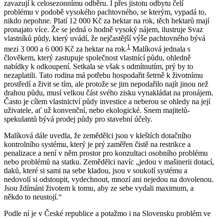
zavazují k celosezonnímu odběru. I přes jistotu odbytu čelí
problému v podobě vysokého pachtovného, se kterým, vypadá to,
nikdo nepohne. Platí 12 000 Kč za hektar na rok, těch hektarů mají
pronajato více. Že se jedná o hodně vysoký nájem, ilustruje Svaz
vlastníků půdy, který uvádí, že nejčastější výše pachtovného bývá
1
mezi 3 000 a 6 000 Kč za hektar na rok.
Malíková jednala s
člověkem, který zastupuje společnost vlastnící půdu, ohledně
nabídky k odkoupení. Setkala se však s odmítnutím, prý by to
nezaplatili. Tato rodina má potřebu hospodařit šetrně k životnímu
prostředí a živit se tím, ale protože se jim nepodařilo najít jinou než
drahou půdu, musí velkou část svého zisku vynakládat na pronájem.
Často je cílem vlastnictví půdy investice a neberou se ohledy na její
uživatele, ať už konvenční, nebo ekologické. Snem majitelů-
spekulantů bývá prodej půdy pro stavební účely.
Malíková dále uvedla, že zemědělci jsou v kleštích dotačního
kontrolního systému, který je prý zaměřen čistě na restrikce a
penalizace a není v něm prostor pro konzultaci osobního problému
nebo problémů na statku. Zemědělci navíc „jedou v mašinerii dotací,
tlaků, které si sami na sebe kladou, jsou v soukolí systému a
nedovolí si odstoupit, vydechnout, mnozí ani nejedou na dovolenou.
Jsou ždímáni životem k tomu, aby ze sebe vydali maximum, a
někdo to neustojí.“
Podle ní je v České republice a potažmo i na Slovensku problém ve