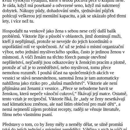
kvůli vysokým výdajům, které s sebou poctivá péče o krajinu nese.
Je ráda, když má posekané a odvezené seno, když má nakrmený
dobytek. Nákupy půdy, dohadování směn, sjednávání půjček
pohlcují veškerou její mentální kapacitu, a jak se ukázalo před třemi
lety, i více než tu.
Hospodařit na venkově jako žena s sebou nese celý další balík
problémů. Viktorie žije a působí v oblastech, jimž dominují muži,
kteří ji nepřijímají, protože se nevejde do jejich koordinátů o
uspořádání rolí ve společnosti. Ať už se jedná o místní organizační
výbor, nebo jednání mysliveckého spolku, často je jedinou ženou v
místnosti. A vůči ženám na těchto fórech panuje otevřené
nepřátelství, nejčastěji jsou odkazovány k ženským pracím a plotně,
protože ať už je to zemědělství, nebo myslivost, tomu přece
nemohou rozumět. I pouhá účast na společenských akcích ve
vesnici se stává nesnesitelnou, samotná žena je tam automaticky
nahlížena jako riziko pro „slušná manželství“. Viktorie ale není
přijímána ani ženami z vesnice. „Přece se nebudeme bavit se
ženskou, která nepeče vánoční cukroví,“ říkávají její matce. Ostatně,
tento vztah je reciproční. Viktorie říká, že „tady se ženy nesetkávají
nad klimatickou změnou, ale nad šitím oblečení pro malé děti“, a
nemá nejmenší zájem probírat recepty, raději se věnuje literatuře,
filmu nebo vlastnímu psaní.
Představy o tom, co by ženy měly a neměly dělat, se silně promítá
také do jejích jednání s místními zemědělci. Většina z nich je vůči ní