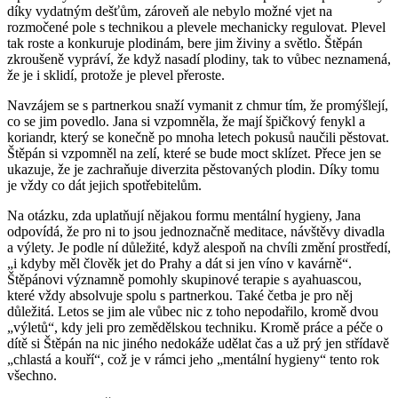
díky vydatným dešťům, zároveň ale nebylo možné vjet na
rozmočené pole s technikou a plevele mechanicky regulovat. Plevel
tak roste a konkuruje plodinám, bere jim živiny a světlo. Štěpán
zkroušeně vypráví, že když nasadí plodiny, tak to vůbec neznamená,
že je i sklidí, protože je plevel přeroste.
Navzájem se s partnerkou snaží vymanit z chmur tím, že promýšlejí,
co se jim povedlo. Jana si vzpomněla, že mají špičkový fenykl a
koriandr, který se konečně po mnoha letech pokusů naučili pěstovat.
Štěpán si vzpomněl na zelí, které se bude moct sklízet. Přece jen se
ukazuje, že je zachraňuje diverzita pěstovaných plodin. Díky tomu
je vždy co dát jejich spotřebitelům.
Na otázku, zda uplatňují nějakou formu mentální hygieny, Jana
odpovídá, že pro ni to jsou jednoznačně meditace, návštěvy divadla
a výlety. Je podle ní důležité, když alespoň na chvíli změní prostředí,
„i kdyby měl člověk jet do Prahy a dát si jen víno v kavárně“.
Štěpánovi významně pomohly skupinové terapie s ayahuascou,
které vždy absolvuje spolu s partnerkou. Také četba je pro něj
důležitá. Letos se jim ale vůbec nic z toho nepodařilo, kromě dvou
„výletů“, kdy jeli pro zemědělskou techniku. Kromě práce a péče o
dítě si Štěpán na nic jiného nedokáže udělat čas a už prý jen střídavě
„chlastá a kouří“, což je v rámci jeho „mentální hygieny“ tento rok
všechno.