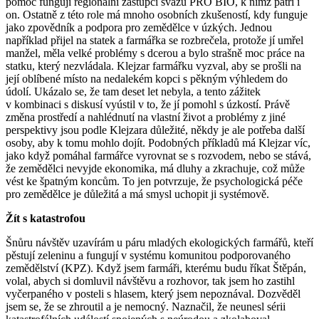
pomoc fungují regionální zástupci svazu PRO BIO, k nimž patří i
on. Ostatně z této role má mnoho osobních zkušeností, kdy funguje
jako zpovědník a podpora pro zemědělce v úzkých. Jednou
například přijel na statek a farmářka se rozbrečela, protože jí umřel
manžel, měla velké problémy s dcerou a bylo strašně moc práce na
statku, který nezvládala. Klejzar farmářku vyzval, aby se prošli na
její oblíbené místo na nedalekém kopci s pěkným výhledem do
údolí. Ukázalo se, že tam deset let nebyla, a tento zážitek
v kombinaci s diskusí vyústil v to, že jí pomohl s úzkostí. Právě
změna prostředí a nahlédnutí na vlastní život a problémy z jiné
perspektivy jsou podle Klejzara důležité, někdy je ale potřeba další
osoby, aby k tomu mohlo dojít. Podobných příkladů má Klejzar víc,
jako když pomáhal farmářce vyrovnat se s rozvodem, nebo se stává,
že zemědělci nevyjde ekonomika, má dluhy a zkrachuje, což může
vést ke špatným koncům. To jen potvrzuje, že psychologická péče
pro zemědělce je důležitá a má smysl uchopit ji systémově.
Žít s katastrofou
Šnůru návštěv uzavírám u páru mladých ekologických farmářů, kteří
pěstují zeleninu a fungují v systému komunitou podporovaného
zemědělství (KPZ). Když jsem farmáři, kterému budu říkat Štěpán,
volal, abych si domluvil návštěvu a rozhovor, tak jsem ho zastihl
vyčerpaného v posteli s hlasem, který jsem nepoznával. Dozvěděl
jsem se, že se zhroutil a je nemocný. Naznačil, že neunesl sérii