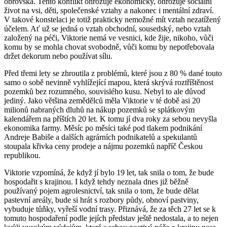
obrovská. Tento konflikt ohrožuje ekonomicky, ohrožuje sociální
život na vsi, děti, společenské vztahy a nakonec i mentální zdraví.
V takové konstelaci je totiž prakticky nemožné mít vztah nezatížený
účelem. Ať už se jedná o vztah obchodní, sousedský, nebo vztah
založený na péči, Viktorie nemá ve vesnici, kde žije, nikoho, vůči
komu by se mohla chovat svobodně, vůči komu by nepotřebovala
držet dekorum nebo používat sílu.
Před třemi lety se zhroutila z problémů, které jsou z 80 % dané touto
samo o sobě nevinně vyhlížející mapou, která skrývá roztříštěnost
pozemků bez rozumného, souvislého kusu. Nebyl to ale důvod
jediný. Jako většina zemědělců měla Viktorie v té době asi 20
milionů nabraných dluhů na nákup pozemků se splátkovým
kalendářem na příštích 20 let. K tomu jí dva roky za sebou nevyšla
ekonomika farmy. Měsíc po měsíci také pod tlakem podnikání
Andreje Babiše a dalších agrárních podnikatelů a spekulantů
stoupala křivka ceny prodeje a nájmu pozemků napříč Českou
republikou.
Viktorie vzpomíná, že když jí bylo 19 let, tak snila o tom, že bude
hospodařit s krajinou. I když tehdy neznala dnes již běžně
používaný pojem agrolesnictví, tak snila o tom, že bude dělat
pastevní areály, bude si hrát s rozbory půdy, obnoví pastviny,
vybuduje tůňky, vyřeší vodní trasy. Přiznává, že za těch 27 let se k
tomuto hospodaření podle jejích představ ještě nedostala, a to nejen