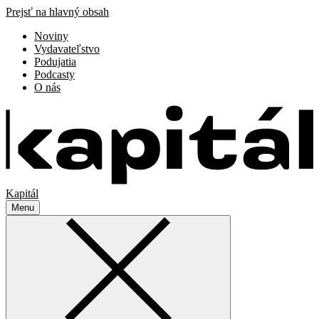
Prejsť na hlavný obsah
Noviny
Vydavateľstvo
Podujatia
Podcasty
O nás
Kapitál
Menu