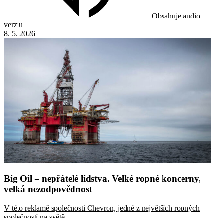
Obsahuje audio
verziu
8. 5. 2026
Big Oil – nepřátelé lidstva. Velké ropné koncerny,
velká nezodpovědnost
V této reklamě společnosti Chevron, jedné z největších ropných
společností na světě...