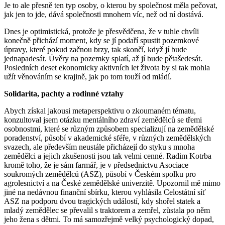
Je to ale přesně ten typ osoby, o kterou by společnost měla pečovat,
jak jen to jde, dává společnosti mnohem víc, než od ní dostává.
Dnes je optimistická, protože je přesvědčena, že v tuhle chvíli
konečně přichází moment, kdy se jí podaří spustit pozemkové
úpravy, které pokud začnou brzy, tak skončí, když jí bude
jednapadesát. Úvěry na pozemky splatí, až jí bude pětašedesát.
Posledních deset ekonomicky aktivních let života by si tak mohla
užít věnováním se krajině, jak po tom touží od mládí.
Solidarita, pachty a rodinné vztahy
Abych získal jakousi metaperspektivu o zkoumaném tématu,
konzultoval jsem otázku mentálního zdraví zemědělců se třemi
osobnostmi, které se různým způsobem specializují na zemědělské
poradenství, působí v akademické sféře, v různých zemědělských
svazech, ale především neustále přicházejí do styku s mnoha
zemědělci a jejich zkušenosti jsou tak velmi cenné. Radim Kotrba
kromě toho, že je sám farmář, je v předsednictvu Asociace
soukromých zemědělců (ASZ), působí v Českém spolku pro
agrolesnictví a na České zemědělské univerzitě. Upozornil mě mimo
jiné na nedávnou finanční sbírku, kterou vyhlásila Celostátní síť
ASZ na podporu dvou tragických událostí, kdy shořel statek a
mladý zemědělec se převalil s traktorem a zemřel, zůstala po něm
jeho žena s dětmi. To má samozřejmě velký psychologický dopad,