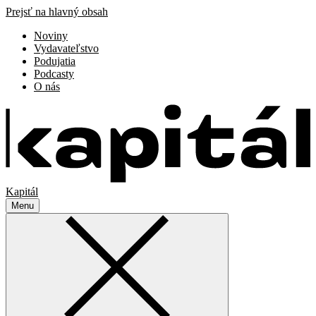
Prejsť na hlavný obsah
Noviny
Vydavateľstvo
Podujatia
Podcasty
O nás
Kapitál
Menu