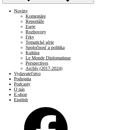
Noviny
Komentáre
Reportáže
Eseje
Rozhovory
Frky
Tematické série
Spoločnosť a politika
Kultúra
Le Monde Diplomatique
Perspectives
Archív (2017-2024)
Vydavateľstvo
Podujatia
Podcasty
O nás
E-shop
English