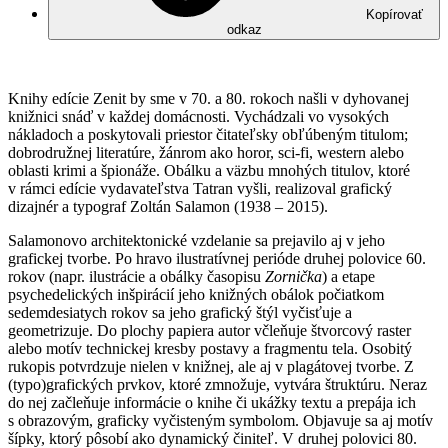
Kopírovať
odkaz
Knihy edície Zenit by sme v 70. a 80. rokoch našli v dyhovanej
knižnici snáď v každej domácnosti. Vychádzali vo vysokých
nákladoch a poskytovali priestor čitateľsky obľúbeným titulom;
dobrodružnej literatúre, žánrom ako horor, sci-fi, western alebo
oblasti krimi a špionáže. Obálku a väzbu mnohých titulov, ktoré
v rámci edície vydavateľstva Tatran vyšli, realizoval grafický
dizajnér a typograf Zoltán Salamon (1938 – 2015).
Salamonovo architektonické vzdelanie sa prejavilo aj v jeho
grafickej tvorbe. Po hravo ilustratívnej perióde druhej polovice 60.
rokov (napr. ilustrácie a obálky časopisu
Zornička
) a etape
psychedelických inšpirácií jeho knižných obálok počiatkom
sedemdesiatych rokov sa jeho grafický štýl vyčisťuje a
geometrizuje. Do plochy papiera autor včleňuje štvorcový raster
alebo motív technickej kresby postavy a fragmentu tela. Osobitý
rukopis potvrdzuje nielen v knižnej, ale aj v plagátovej tvorbe. Z
(typo)grafických prvkov, ktoré zmnožuje, vytvára štruktúru. Neraz
do nej začleňuje informácie o knihe či ukážky textu a prepája ich
s obrazovým, graficky vyčisteným symbolom. Objavuje sa aj motív
šípky, ktorý pôsobí ako dynamický činiteľ. V druhej polovici 80.