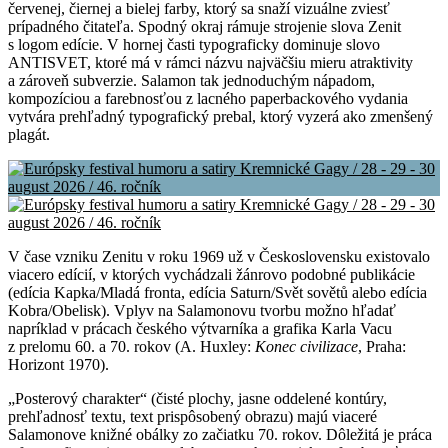
červenej, čiernej a bielej farby, ktorý sa snaží vizuálne zviesť
prípadného čitateľa. Spodný okraj rámuje strojenie slova Zenit
s logom edície. V hornej časti typograficky dominuje slovo
ANTISVET, ktoré má v rámci názvu najväčšiu mieru atraktivity
a zároveň subverzie. Salamon tak jednoduchým nápadom,
kompozíciou a farebnosťou z lacného paperbackového vydania
vytvára prehľadný typografický prebal, ktorý vyzerá ako zmenšený
plagát.
V čase vzniku Zenitu v roku 1969 už v Československu existovalo
viacero edícií, v ktorých vychádzali žánrovo podobné publikácie
(edícia Kapka/Mladá fronta, edícia Saturn/Svět sovětů alebo edícia
Kobra/Obelisk). Vplyv na Salamonovu tvorbu možno hľadať
napríklad v prácach českého výtvarníka a grafika Karla Vacu
z prelomu 60. a 70. rokov (A. Huxley:
Konec civilizace
, Praha:
Horizont 1970).
„Posterový charakter“ (čisté plochy, jasne oddelené kontúry,
prehľadnosť textu, text prispôsobený obrazu) majú viaceré
Salamonove knižné obálky zo začiatku 70. rokov. Dôležitá je práca