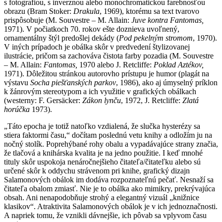
s fotografiou, s inverznou alebo monochromatickou farebnosťou
obrazu (Bram Stoker:
Drakula
, 1969), ktorému sa text tvarovo
prispôsobuje (M. Souvestre – M. Allain:
Juve kontra Fantomas,
1971). V počiatkoch 70. rokov ešte doznieva uvoľnený,
ornamentálny štýl predošlej dekády (
Pod pekelným stromom
, 1970).
V iných prípadoch je obálka skôr v predvedení štylizovanej
ilustrácie, pričom sa zachováva čistota farby pozadia (M. Souvestre
– M. Allain:
Fantomas,
1970 alebo J. Retcliffe:
Poklad Aztékov,
1971). Dôležitou stránkou autorovho prístupu je humor (plagát na
výstavu
Socha piešťanských parkov
, 1986), ako aj úmyselný príklon
k žánrovým stereotypom a ich využitie v grafických obálkach
(westerny: F. Gersäcker:
Zákon lynču
, 1972, J. Retcliffe:
Zlatá
horúčka
1973).
„Táto epocha je totiž natoľko vzdialená, že slučka hysterézy sa
stiera faktormi času,“ dočítam poslednú vetu knihy a odložím ju na
nočný stolík. Poprehýbané rohy obalu a vypadávajúce strany značia,
že tlačová a knihárska kvalita je na jedno použitie. I keď mnohé
tituly skôr uspokoja nenáročnejšieho čitateľa/čitateľku alebo sú
určené skôr k oddychu strávenom pri knihe, grafický dizajn
Salamonových obálok im dodáva rozpoznateľnú pečať. Nesnaží sa
čitateľa obalom zmiasť. Nie je to obálka ako mimikry, prekrývajúca
obsah. Ani nenapodobňuje strohý a elegantný vizuál „knižnice
klasikov“. Atraktivita Salamonových obálok je v ich jednoznačnosti.
A napriek tomu, že vznikli dávnejšie, ich pôvab sa vplyvom času