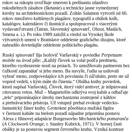
rokov sa rukopis uvoľňuje smerom k prelínaniu zdanlivo
rukodielnych zásahov (škrtanie) a technicky jasne vymedzenej
kresby na architektonickom pozadí. Zoltán Salamon vytvoril od 60.
rokov množstvo kultúrnych plagátov, typografií a obálok kníh,
katalógov, kalendárov či ilustrácií a spolupracoval s viacerými
vydavateľstvami (Tatran, Slovenský spisovateľ, Obzor, Madách,
Smena a. i.). Po roku 1989 založil a viedol na Vysokej škole
výtvarných umení v Bratislave oddelenie grafického dizajnu, ktoré
nahradilo dovtedajšie oddelenie politického plagátu.
Ruský spisovateľ Ilja Isofovič Varšavskij v poviedke
Perpetuum
mobile
na úvod píše: „Každý človek sa volal podľa predmetu,
ktorého vyobrazenie nosil na prsiach. To umožňovalo partnerom bez
ťažkostí zapamätať si jeho meno. Ba navyše, ľudia sa usilovali
vybrať meno, zodpovedajúce ich povolaniu či záľubám, preto ste už
vopred vedeli, s kým máte do činenia.“ Obálka knihy poviedok,
ktorú napísal Varšavskij,
Človek, ktorý videl antisvet,
je inšpirovaná
citovanou vetou. Muž – Magnetofón odkrýva svoj kabát a odhaľuje
„telo“ pripomínajúce útroby mechanizmu zostrojené z káblov
a prehrávacieho prístroja. Už vstupný prebal evokuje vedecko-
fantastický žáner knihy. Groteskne pôsobiaca mužská figúra
v čiernom kabáte na bielom pozadí nápadne pripomína postavu
Alexa z filmovej adaptácie Burgessovho
Mechanického pomaranča
(
A Clockwork Orange
, r. Stanley Kubrick, 1971). V hornej časti
obálky je za postavou segment červeného kruhu. Vzniká kontrast