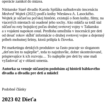
operácie zamkol do múzea.
Nitrianske Staré divadlo Karola Spišáka naštudovalo inscenáciu
Medveď Wojtek
(2022) podľa knihy Wiesława A. Lasockého.
Wojtek je súčasťou poľskej histórie, existujú o ňom knihy, filmy, na
viacerých miestach sú osadené jeho sochy. Ako mláďa sa totiž stal
súčasťou roty bojujúcej počas druhej svetovej vojny v Taliansku
a s vojakmi napokon ostal. Predloha umožnila v inscenácii pre deti
od desať rokov skĺbiť informácie o druhej svetovej vojne a dojemný
príbeh mohutnej šelmy, ktorá prilipla k človeku.
Pri marketingu detských produktov sa často pracuje so sloganom
„deťom len to najlepšie“, teda to najzdravšie, dobre skontrolované,
prispievajúce k ich rozvoju… To najlepšie pre deti by sme mali
vyžadovať aj v oblasti umenia.
Autorka sa venuje súčasným podobám aj histórii bábkového
divadla a divadla pre deti a mládež
Podobné články
2023
02
Dieťa