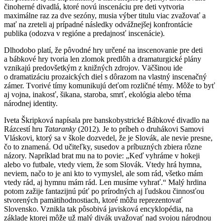
činoherné divadlá, ktoré novú inscenáciu pre deti vytvoria
maximálne raz za dve sezóny, musia výber titulu viac zvažovať a
mať na zreteli aj prípadné následky odvážnejšej konfrontácie
publika (odozva v regióne a predajnosť inscenácie).
Dlhodobo platí, že pôvodné hry určené na inscenovanie pre deti
a bábkové hry tvoria len zlomok predlôh a dramaturgické plány
vznikajú predovšetkým z knižných zdrojov. Väčšinou ide
o dramatizáciu prozaických diel s dôrazom na vlastný inscenačný
zámer. Tvorivé tímy komunikujú deťom rozličné témy. Môže to byť
aj vojna, inakosť, šikana, staroba, smrť, ekológia alebo téma
národnej identity.
Iveta Škripková napísala pre banskobystrické Bábkové divadlo na
Rázcestí hru
Tataranky
(2012)
.
Je to príbeh o druhákovi Samovi
Vláskovi, ktorý sa v škole dozvedel, že je Slovák, ale nevie presne,
čo to znamená. Od učiteľky, susedov a príbuzných zbiera rôzne
názory. Napríklad brat mu na to povie: „Keď vyhráme v hokeji
alebo vo futbale, vtedy viem, že som Slovák. Vtedy hrá hymna,
neviem, načo to je ani kto to vymyslel, ale som rád, všetko mám
vtedy rád, aj hymnu mám rád. Len musíme vyhrať.“ Malý hrdina
potom zažije fantazijnú púť po prírodných aj ľudskou činnosťou
stvorených pamätihodnostiach, ktoré môžu reprezentovať
Slovensko. Vznikla tak pôsobivá javisková encyklopédia, na
základe ktorej môže už malý divák uvažovať nad svojou národnou