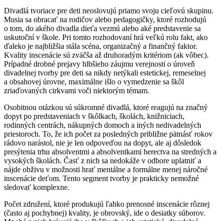
Divadlá tvoriace pre deti neoslovujú priamo svoju cieľovú skupinu.
Musia sa obracať na rodičov alebo pedagogičky, ktoré rozhodujú
o tom, do akého divadla dieťa vezmú alebo aké predstavenie sa
uskutoční v škole. Pri tomto rozhodovaní hrá veľkú rolu fakt, ako
ďaleko je najbližšia stála scéna, organizačný a finančný faktor.
Kvality inscenácie sú zväčša až druhoradým kritériom (ak vôbec).
Prípadné drobné prejavy hlbšieho záujmu verejnosti o úroveň
divadelnej tvorby pre deti sa nikdy netýkali estetickej, remeselnej
a obsahovej úrovne, maximálne išlo o vymedzenie sa škôl
zriaďovaných cirkvami voči niektorým témam.
Osobitnou otázkou sú súkromné divadlá, ktoré reagujú na značný
dopyt po predstaveniach v škôlkach, školách, knižniciach,
rodinných centrách, nákupných domoch a iných nedivadelných
priestoroch. To, že ich počet za posledných približne pätnásť rokov
rádovo narástol, nie je len odpoveďou na dopyt, ale aj dôsledok
presýtenia trhu absolventmi a absolventkami herectva na stredných a
vysokých školách. Časť z nich sa nedokáže v odbore uplatniť a
nájde obživu v možnosti hrať mentálne a formálne menej náročné
inscenácie deťom. Tento segment tvorby je prakticky nemožné
sledovať komplexne.
Počet združení, ktoré produkujú ľahko prenosné inscenácie rôznej
(často aj pochybnej) kvality, je obrovský, ide o desiatky súborov.