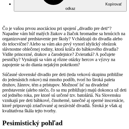
Kopírovať
odkaz
Čo je vašou prvou asociáciou pri spojení „divadlo pre deti“?
Napadne vám húf malých žiakov a žiačok hromadne sa hrnúcich na
organizované predstavenie pre školy? Vchádzajú do divadla alebo
do telocvične? Alebo sa vám ako prvý vynorí idylický obrázok
slávnostne oblečenej rodiny, ktorá kráča do bábkového divadla?
Vidíte princezné, drakov a čarodejnice? Zvieratká? A počujete
pesničky? Vynárajú sa vám aj rôzne otázky hercov a výzvy na
zapojenie sa do diania nejakým pokrikom?
Súčasné slovenské divadlo pre deti (teda vekovú skupinu približne
do jedenástich rokov) má mnoho podôb, tvorí ho široká paleta
druhov, žánrov, tém a prístupov. Možnosť ísť na divadelné
predstavenie (alebo niečo, čo sa mu približuje) majú dokonca už deti
od jedného roka, pre ktoré sú určené tzv. batoláriá. Na Slovensku
vznikajú pre deti bábkové, činoherné, tanečné aj operné inscenácie,
ktoré pripravujú zriaďované aj nezávislé divadlá. Široká je však aj
kvalitatívna škála tejto tvorby.
Pesimistický pohľad