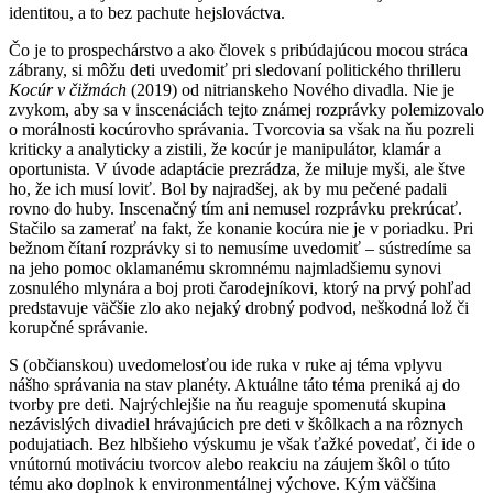
identitou, a to bez pachute hejslováctva.
Čo je to prospechárstvo a ako človek s pribúdajúcou mocou stráca
zábrany, si môžu deti uvedomiť pri sledovaní politického thrilleru
Kocúr v čižmách
(2019) od nitrianskeho Nového divadla. Nie je
zvykom, aby sa v inscenáciách tejto známej rozprávky polemizovalo
o morálnosti kocúrovho správania. Tvorcovia sa však na ňu pozreli
kriticky a analyticky a zistili, že kocúr je manipulátor, klamár a
oportunista. V úvode adaptácie prezrádza, že miluje myši, ale štve
ho, že ich musí loviť. Bol by najradšej, ak by mu pečené padali
rovno do huby. Inscenačný tím ani nemusel rozprávku prekrúcať.
Stačilo sa zamerať na fakt, že konanie kocúra nie je v poriadku. Pri
bežnom čítaní rozprávky si to nemusíme uvedomiť – sústredíme sa
na jeho pomoc oklamanému skromnému najmladšiemu synovi
zosnulého mlynára a boj proti čarodejníkovi, ktorý na prvý pohľad
predstavuje väčšie zlo ako nejaký drobný podvod, neškodná lož či
korupčné správanie.
S (občianskou) uvedomelosťou ide ruka v ruke aj téma vplyvu
nášho správania na stav planéty. Aktuálne táto téma preniká aj do
tvorby pre deti. Najrýchlejšie na ňu reaguje spomenutá skupina
nezávislých divadiel hrávajúcich pre deti v škôlkach a na rôznych
podujatiach. Bez hlbšieho výskumu je však ťažké povedať, či ide o
vnútornú motiváciu tvorcov alebo reakciu na záujem škôl o túto
tému ako doplnok k environmentálnej výchove. Kým väčšina