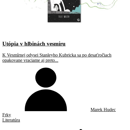
Utópia v hlbinách vesmíru
K Vesmírnej odysei Stanleyho Kubricka sa po desaťročiach
opakovane vraciame aj preto...
Marek Hudec
Frky
Literatúra