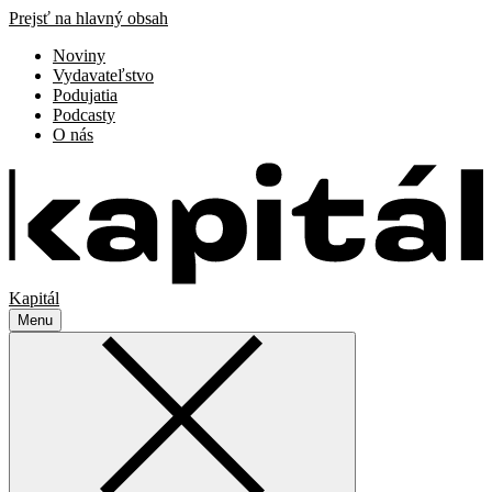
Prejsť na hlavný obsah
Noviny
Vydavateľstvo
Podujatia
Podcasty
O nás
Kapitál
Menu