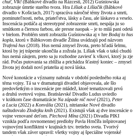
chuť, Vlk!
(Bábkové divadlo na Rázcestí, 2012) Guśniowska
zobrazuje úmrtie starého tvora. Hra
Lišiak a Lišiačik
(Bábkové
divadlo v Košiciach, 2017) spracúva náročné témy života a smrti,
pominuteľnosti, neba, priateľstva, lásky a času, ale láskavo a veselo.
Inscenácia potláča aj stereotypné zobrazenie smrti, nespája ju so
smútkom a čiernou farbou, ale presne naopak – je to milá pani odetá
v bielom. Problém smrti zobrazila Guśniowska aj v hre
Bodaj to hus
kopla
, ktorú v Bábkovom divadle Žilina uvádzajú pod názvom
Trafená hus
(2018). Hus nemá zmysel života, preto hľadá šelmu,
ktorá by jej trápenie ukončila a zožrala ju. Lišiak však o takú chudú
hus nemá záujem, preto sa ju rozhodne zaviesť k vlkovi, ktorý ju zje
rád. Počas putovania sa zblížia a prichádza šťastný koniec – zmysel
života jej dodali noví priatelia aj nová láska.
Nové konotácie a významy nabrala v období posledného roka aj
téma vojny. Tá sa v dramaturgii divadiel objavovala, ale šlo
predovšetkým o inscenácie pre mládež, ktoré tematizovali prvú
a druhú svetovú vojnu. Bratislavské Divadlo Ludus uviedlo
v krátkom čase dramatizácie
Na západe nič nové
(2021),
Peter
a Lucia
(2022) a
Konvália
(2021), nitrianske Nové divadlo
naštudovalo
Zlodejku kníh
(2021). Existujú však aj dve inscenácie o
vojne venované deťom.
Plechová Mína
(2021) Divadla PIKI
vznikla podľa rovnomennej predlohy Pavla Hrnčířa inšpirovanej
vojnovými konfliktmi v krajinách tzv. tretieho sveta. Tvorivý
tandem však záver upravil: všetky vojny aj špeciálne vojenské