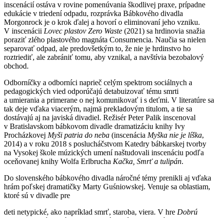
inscenácií ostáva v rovine pomenúvania škodlivej praxe, prípadne
edukácie v triedení odpadu, rozprávka Bábkového divadla
Morgonrock je o krok ďalej a hovorí o eliminovaní jeho vzniku.
V inscenácii
Lovec plastov Zero Waste
(2021) sa hrdinovia snažia
poraziť zlého plastového magnáta Consumencia. Naučia sa nielen
separovať odpad, ale predovšetkým to, že nie je hrdinstvo ho
roztriediť, ale zabrániť tomu, aby vznikal, a navštívia bezobalový
obchod.
Odborníčky a odborníci naprieč celým spektrom sociálnych a
pedagogických vied odporúčajú detabuizovať tému smrti
a umierania a primerane o nej komunikovať i s deťmi. V literatúre sa
tak deje vďaka viacerým, najmä prekladovým titulom, a tie sa
dostávajú aj na javiská divadiel. Režisér Peter Palik inscenoval
v Bratislavskom bábkovom divadle dramatizáciu knihy Ivy
Procházkovej
Myši patria do neba
(inscenácia
Myška nie je líška
,
2014) a v roku 2018 s poslucháčstvom Katedry bábkarskej tvorby
na Vysokej škole múzických umení naštudovali inscenáciu podľa
oceňovanej knihy Wolfa Erlbrucha
Kačka, Smrť a tulipán
.
Do slovenského bábkového divadla náročné témy prenikli aj vďaka
hrám poľskej dramatičky Marty Guśniowskej. Venuje sa oblastiam,
ktoré sú v divadle pre
deti netypické, ako napríklad smrť, staroba, viera. V hre
Dobrú