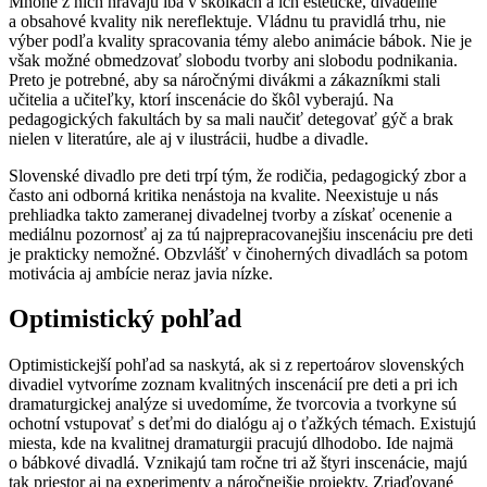
Mnohé z nich hrávajú iba v škôlkach a ich estetické, divadelné
a obsahové kvality nik nereflektuje. Vládnu tu pravidlá trhu, nie
výber podľa kvality spracovania témy alebo animácie bábok. Nie je
však možné obmedzovať slobodu tvorby ani slobodu podnikania.
Preto je potrebné, aby sa náročnými divákmi a zákazníkmi stali
učitelia a učiteľky, ktorí inscenácie do škôl vyberajú. Na
pedagogických fakultách by sa mali naučiť detegovať gýč a brak
nielen v literatúre, ale aj v ilustrácii, hudbe a divadle.
Slovenské divadlo pre deti trpí tým, že rodičia, pedagogický zbor a
často ani odborná kritika nenástoja na kvalite. Neexistuje u nás
prehliadka takto zameranej divadelnej tvorby a získať ocenenie a
mediálnu pozornosť aj za tú najprepracovanejšiu inscenáciu pre deti
je prakticky nemožné. Obzvlášť v činoherných divadlách sa potom
motivácia aj ambície neraz javia nízke.
Optimistický pohľad
Optimistickejší pohľad sa naskytá, ak si z repertoárov slovenských
divadiel vytvoríme zoznam kvalitných inscenácií pre deti a pri ich
dramaturgickej analýze si uvedomíme, že tvorcovia a tvorkyne sú
ochotní vstupovať s deťmi do dialógu aj o ťažkých témach. Existujú
miesta, kde na kvalitnej dramaturgii pracujú dlhodobo. Ide najmä
o bábkové divadlá. Vznikajú tam ročne tri až štyri inscenácie, majú
tak priestor aj na experimenty a náročnejšie projekty. Zriaďované