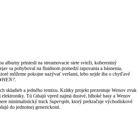
ba albumy priniesli na streamovacie siete svieži, koherentný
jav sa pohyboval na fluidnom pomedzí rapovania a básnenia,
 ktoré môžeme pokojne nazývať veršami, lebo nejde iba o chytľavé
WHEN?
.
roch skladieb a jedného remixu. Krátky projekt prezentuje Wenov zvuk
j elektroniky. Tú ťahajú vpred najmä dusivé, hlboké basy a Wenov
mere minimalistický track
Superspln
, ktorý prekračuje východiskové
ajú do jednotnej generickosti.