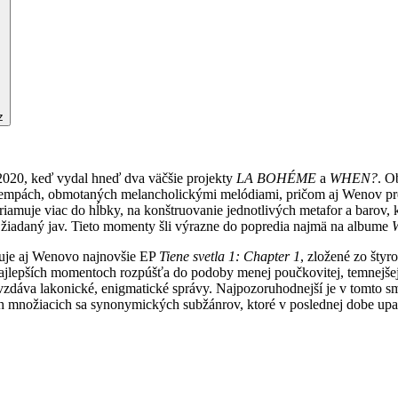
z
2020, keď vydal hneď dva väčšie projekty
LA BOHÉME
a
WHEN?
. O
tempách, obmotaných melancholickými melódiami, pričom aj Wenov pre
iamuje viac do hĺbky, na konštruovanie jednotlivých metafor a barov,
 a žiadaný jav. Tieto momenty šli výrazne do popredia najmä na albume
čuje aj Wenovo najnovšie EP
Tiene svetla 1: Chapter 1
, zložené zo šty
 najlepších momentoch rozpúšťa do podoby menej poučkovitej, temnejše
vzdáva lakonické, enigmatické správy. Najpozoruhodnejší je v tomto s
 množiacich sa synonymických subžánrov, ktoré v poslednej dobe upad