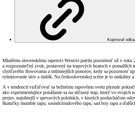
Kopírovať odka
Mladému slovenskému raperovi Wenovi patrila pozornosť už v roku 
a rozpoznateľný zvuk, postavený na trapových beatoch v pomalších 
chytľavého flowovania a intímnejších ponorov, kedy sa pozornosť upr
rytmizovanie slov a slabík. Na československej scéne je to unikátny
A v tendencii vzďaľovať sa bežnému rapovému svetu plynule pokra
ako experimentujúce ponášanie sa na súčasný trap, ktorý vo svojich
prejav, najsilnejší v spevavých polohách, v ktorých poslucháčom odo
škatuľky mumble rapu, soundcloudového rapu, sad boy rapu a ďalších