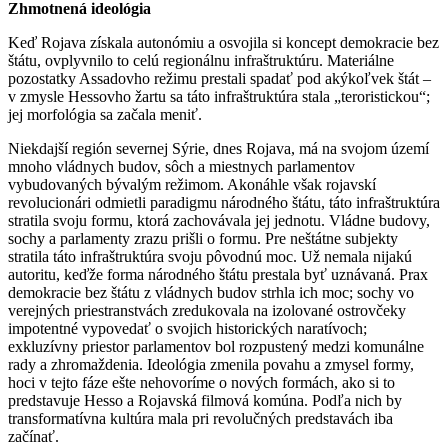
Zhmotnená ideológia
Keď Rojava získala autonómiu a osvojila si koncept demokracie bez
štátu, ovplyvnilo to celú regionálnu infraštruktúru. Materiálne
pozostatky Assadovho režimu prestali spadať pod akýkoľvek štát –
v zmysle Hessovho žartu sa táto infraštruktúra stala „teroristickou“;
jej morfológia sa začala meniť.
Niekdajší región severnej Sýrie, dnes Rojava, má na svojom území
mnoho vládnych budov, sôch a miestnych parlamentov
vybudovaných bývalým režimom. Akonáhle však rojavskí
revolucionári odmietli paradigmu národného štátu, táto infraštruktúra
stratila svoju formu, ktorá zachovávala jej jednotu. Vládne budovy,
sochy a parlamenty zrazu prišli o formu. Pre neštátne subjekty
stratila táto infraštruktúra svoju pôvodnú moc. Už nemala nijakú
autoritu, keďže forma národného štátu prestala byť uznávaná. Prax
demokracie bez štátu z vládnych budov strhla ich moc; sochy vo
verejných priestranstvách zredukovala na izolované ostrovčeky
impotentné vypovedať o svojich historických naratívoch;
exkluzívny priestor parlamentov bol rozpustený medzi komunálne
rady a zhromaždenia. Ideológia zmenila povahu a zmysel formy,
hoci v tejto fáze ešte nehovoríme o nových formách, ako si to
predstavuje Hesso a Rojavská filmová komúna. Podľa nich by
transformatívna kultúra mala pri revolučných predstavách iba
začínať.