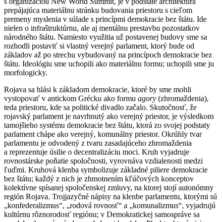
s organizáciou New World Summit, je v podstate architektúra
prepájajúca materiálnu stránku budovania priestoru s cieľom
premeny myslenia v súlade s princípmi demokracie bez štátu. Ide
nielen o infraštruktúrnu, ale aj mentálnu prestavbu pozostatkov
národného štátu. Namiesto využitia už postavenej budovy sme sa
rozhodli postaviť si vlastný verejný parlament, ktorý bude od
základov až po strechu vybudovaný na princípoch demokracie bez
štátu. Ideológiu sme uchopili ako materiálnu formu; uchopili sme ju
morfologicky.
Rojava sa hlási k základom demokracie, ktoré by sme mohli
vystopovať v antickom Grécku ako formu
agory
(zhromaždenia),
teda priestoru, kde sa politické divadlo začalo. Skutočnosť, že
rojavský parlament je navrhnutý ako verejný priestor, je výsledkom
tamojšieho systému demokracie bez štátu, ktorá zo svojej podstaty
parlament chápe ako verejný, komunálny priestor. Okrúhly tvar
parlamentu je odvodený z tvaru zasadajúceho zhromaždenia
a reprezentuje úsilie o decentralizáciu moci. Kruh vyjadruje
rovnostárske poňatie spoločnosti, vyrovnáva vzdialenosti medzi
ľuďmi. Kruhová klenba symbolizuje základné piliere demokracie
bez štátu; každý z nich je zhmotnením kľúčových konceptov
kolektívne spísanej spoločenskej zmluvy, na ktorej stojí autonómny
región Rojava. Trojjazyčné nápisy na klenbe parlamentu, ktorými sú
„konfederalizmus“, „rodová rovnosť“ a „komunalizmus“, vyjadrujú
kultúrnu rôznorodosť regiónu; v Demokratickej samospráve sa