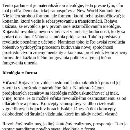
Tento parlament je materializáciou ideológie, teda presne tým, čím
mal podľa Demokratickej samosprávy a New World Summit byť.
Nie je len strohou formou, ale formou, ktorú treba uskutočňovať; je
konaním, ktoré vedie k sebaspytovaniu a transformácii. Rojava
ukázala, že revolúcia je v prvom rade uskutočňovaním ideológie.
Rojavská revolúcia neverí v iný svet v hmlistej budúcnosti, kedy sa
podarí dosiahnuť štátnosť a utópia príde sama. Takúto predstavu
revolúcie poznáme z učebníc. Namiesto toho je Rojavská revolúcia
bolestivo vydobytým procesom budovania novej spoločnosti
prostredníctvom zmeny mentality a konania: prostredníctvom zmeny
formy. Je ukážkou iného fungovania politiky a tým aj iného
fungovania umenia.
Ideológia = forma
Víťazná Rojavská revolúcia oslobodila demokratickú prax od jej
zovretia v konštrukte národného štátu. Namiesto štátom
predpísaných scenárov sa ideológia môže uskutočňovať aj inak,
v inej forme. Je to možné vďaka revolučnému osamostatneniu sa od
utláčateľov a pánov. Koncepty samosprávy sa dlho cizelovali
v guerillových bojoch v horách Bakûr. Dnes sú tieto koncepty
oslobodené od štruktúr vládnutia, ktoré im nikdy neboli vlastné.
Revolučný realizmus, jediný skutočný realizmus, prosperuje. Toto je
vzorec paradigmy nového sveta: ideológia = forma.