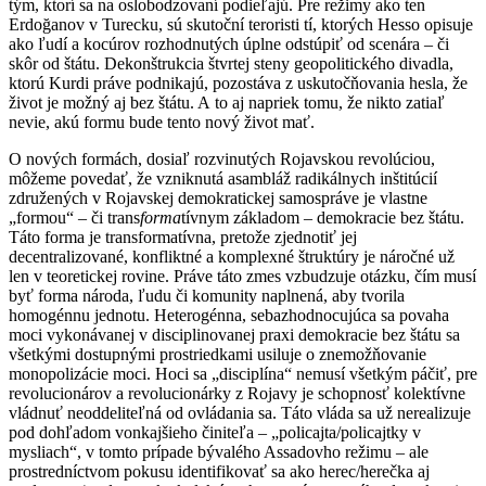
tým, ktorí sa na oslobodzovaní podieľajú. Pre režimy ako ten
Erdoğanov v Turecku, sú skutoční teroristi tí, ktorých Hesso opisuje
ako ľudí a kocúrov rozhodnutých úplne odstúpiť od scenára – či
skôr od štátu. Dekonštrukcia štvrtej steny geopolitického divadla,
ktorú Kurdi práve podnikajú, pozostáva z uskutočňovania hesla, že
život je možný aj bez štátu. A to aj napriek tomu, že nikto zatiaľ
nevie, akú formu bude tento nový život mať.
O nových formách, dosiaľ rozvinutých Rojavskou revolúciou,
môžeme povedať, že vzniknutá asambláž radikálnych inštitúcií
združených v Rojavskej demokratickej samospráve je vlastne
„formou“ – či trans
forma
tívnym základom – demokracie bez štátu.
Táto forma je transformatívna, pretože zjednotiť jej
decentralizované, konfliktné a komplexné štruktúry je náročné už
len v teoretickej rovine. Práve táto zmes vzbudzuje otázku, čím musí
byť forma národa, ľudu či komunity naplnená, aby tvorila
homogénnu jednotu. Heterogénna, sebazhodnocujúca sa povaha
moci vykonávanej v disciplinovanej praxi demokracie bez štátu sa
všetkými dostupnými prostriedkami usiluje o znemožňovanie
monopolizácie moci. Hoci sa „disciplína“ nemusí všetkým páčiť, pre
revolucionárov a revolucionárky z Rojavy je schopnosť kolektívne
vládnuť neoddeliteľná od ovládania sa. Táto vláda sa už nerealizuje
pod dohľadom vonkajšieho činiteľa – „policajta/policajtky v
mysliach“, v tomto prípade bývalého Assadovho režimu – ale
prostredníctvom pokusu identifikovať sa ako herec/herečka aj