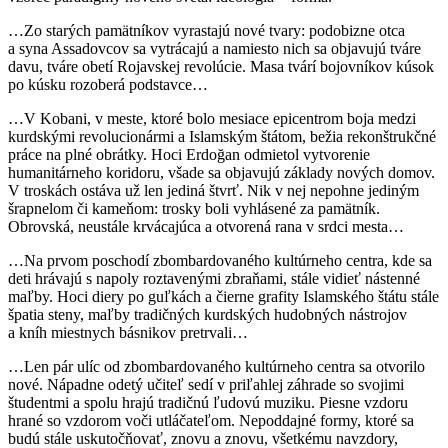
…Zo starých pamätníkov vyrastajú nové tvary: podobizne otca
a syna Assadovcov sa vytrácajú a namiesto nich sa objavujú tváre
davu, tváre obetí Rojavskej revolúcie. Masa tvárí bojovníkov kúsok
po kúsku rozoberá podstavce…
…V Kobani, v meste, ktoré bolo mesiace epicentrom boja medzi
kurdskými revolucionármi a Islamským štátom, bežia rekonštrukčné
práce na plné obrátky. Hoci Erdoğan odmietol vytvorenie
humanitárneho koridoru, všade sa objavujú základy nových domov.
V troskách ostáva už len jediná štvrť. Nik v nej nepohne jediným
šrapnelom či kameňom: trosky boli vyhlásené za pamätník.
Obrovská, neustále krvácajúca a otvorená rana v srdci mesta…
…Na prvom poschodí zbombardovaného kultúrneho centra, kde sa
deti hrávajú s napoly roztavenými zbraňami, stále vidieť nástenné
maľby. Hoci diery po guľkách a čierne grafity Islamského štátu stále
špatia steny, maľby tradičných kurdských hudobných nástrojov
a kníh miestnych básnikov pretrvali…
…Len pár ulíc od zbombardovaného kultúrneho centra sa otvorilo
nové. Nápadne odetý učiteľ sedí v priľahlej záhrade so svojimi
študentmi a spolu hrajú tradičnú ľudovú muziku. Piesne vzdoru
hrané so vzdorom voči utláčateľom. Nepoddajné formy, ktoré sa
budú stále uskutočňovať, znovu a znovu, všetkému navzdory,