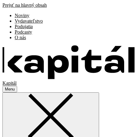
Prejsť na hlavný obsah
Noviny
Vydavateľstvo
Podujatia
Podcasty
O nás
Kapitál
Menu