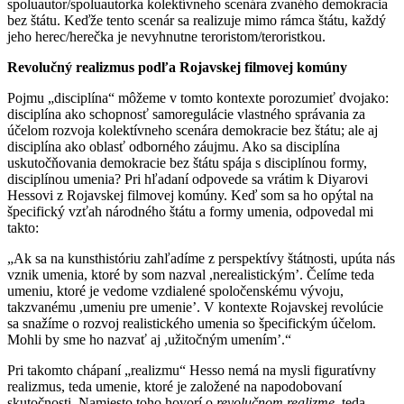
spoluautor/spoluautorka kolektívneho scenára zvaného demokracia
bez štátu. Keďže tento scenár sa realizuje mimo rámca štátu, každý
jeho herec/herečka je nevyhnutne teroristom/teroristkou.
Revolučný realizmus podľa Rojavskej filmovej komúny
Pojmu „disciplína“ môžeme v tomto kontexte porozumieť dvojako:
disciplína ako schopnosť samoregulácie vlastného správania za
účelom rozvoja kolektívneho scenára demokracie bez štátu; ale aj
disciplína ako oblasť odborného záujmu. Ako sa disciplína
uskutočňovania demokracie bez štátu spája s disciplínou formy,
disciplínou umenia? Pri hľadaní odpovede sa vrátim k Diyarovi
Hessovi z Rojavskej filmovej komúny. Keď som sa ho opýtal na
špecifický vzťah národného štátu a formy umenia, odpovedal mi
takto:
„Ak sa na kunsthistóriu zahľadíme z perspektívy štátnosti, upúta nás
vznik umenia, ktoré by som nazval ,nerealistickým’. Čelíme teda
umeniu, ktoré je vedome vzdialené spoločenskému vývoju,
takzvanému ,umeniu pre umenie’. V kontexte Rojavskej revolúcie
sa snažíme o rozvoj realistického umenia so špecifickým účelom.
Mohli by sme ho nazvať aj ,užitočným umením’.“
Pri takomto chápaní „realizmu“ Hesso nemá na mysli figuratívny
realizmus, teda umenie, ktoré je založené na napodobovaní
skutočnosti. Namiesto toho hovorí o
revolučnom realizme
, teda