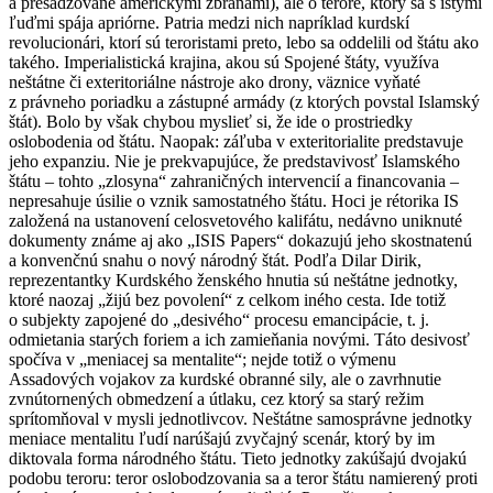
a presadzované americkými zbraňami), ale o terore, ktorý sa s istými
ľuďmi spája apriórne. Patria medzi nich napríklad kurdskí
revolucionári, ktorí sú teroristami preto, lebo sa oddelili od štátu ako
takého. Imperialistická krajina, akou sú Spojené štáty, využíva
neštátne či exteritoriálne nástroje ako drony, väznice vyňaté
z právneho poriadku a zástupné armády (z ktorých povstal Islamský
štát). Bolo by však chybou myslieť si, že ide o prostriedky
oslobodenia od štátu. Naopak: záľuba v exteritorialite predstavuje
jeho expanziu. Nie je prekvapujúce, že predstavivosť Islamského
štátu – tohto „zlosyna“ zahraničných intervencií a financovania –
nepresahuje úsilie o vznik samostatného štátu. Hoci je rétorika IS
založená na ustanovení celosvetového kalifátu, nedávno uniknuté
dokumenty známe aj ako „ISIS Papers“ dokazujú jeho skostnatenú
a konvenčnú snahu o nový národný štát. Podľa Dilar Dirik,
reprezentantky Kurdského ženského hnutia sú neštátne jednotky,
ktoré naozaj „žijú bez povolení“ z celkom iného cesta. Ide totiž
o subjekty zapojené do „desivého“ procesu emancipácie, t. j.
odmietania starých foriem a ich zamieňania novými. Táto desivosť
spočíva v „meniacej sa mentalite“; nejde totiž o výmenu
Assadových vojakov za kurdské obranné sily, ale o zavrhnutie
zvnútornených obmedzení a útlaku, cez ktorý sa starý režim
sprítomňoval v mysli jednotlivcov. Neštátne samosprávne jednotky
meniace mentalitu ľudí narúšajú zvyčajný scenár, ktorý by im
diktovala forma národného štátu. Tieto jednotky zakúšajú dvojakú
podobu teroru: teror oslobodzovania sa a teror štátu namierený proti