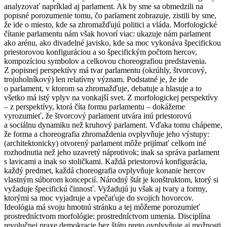
analyzovať napríklad aj parlament. Ak by sme sa obmedzili na
popisné porozumenie tomu, čo parlament zobrazuje, zistili by sme,
že ide o miesto, kde sa zhromažďujú politici a vláda. Morfologické
čítanie parlamentu nám však hovorí viac: ukazuje nám parlament
ako arénu, ako divadelné javisko, kde sa moc vykonáva špecifickou
priestorovou konfiguráciou a so špecifickým počtom hercov,
kompozíciou symbolov a celkovou choreografiou predstavenia.
Z popisnej perspektívy má tvar parlamentu (okrúhly, štvorcový,
trojuholníkový) len relatívny význam. Podstatné je, že ide
o parlament, v ktorom sa zhromažďuje, debatuje a hlasuje a to
všetko má istý vplyv na vonkajší svet. Z morfologickej perspektívy
– z perspektívy, ktorá číta formu parlamentu – dokážeme
vyrozumieť, že štvorcový parlament utvára inú priestorovú
a sociálnu dynamiku než kruhový parlament. Vďaka tomu chápeme,
že forma a choreografia zhromaždenia ovplyvňuje jeho výstupy:
(architektonicky) otvorený parlament môže prijímať celkom iné
rozhodnutia než jeho uzavretý náprotivok; inak sa správa parlament
s lavicami a inak so stoličkami. Každá priestorová konfigurácia,
každý predmet, každá choreografia ovplyvňuje konanie hercov
vlastným súborom koncepcií. Národný štát je konštruktom, ktorý si
vyžaduje špecifickú činnosť. Vyžadujú ju však aj tvary a formy,
ktorými sa moc vyjadruje a vpečaťuje do svojich hovorcov.
Ideológia má svoju hmotnú stránku a tej môžeme porozumieť
prostredníctvom morfológie: prostredníctvom umenia. Disciplína
revolučnej praxe demokracie bez štátu preto ovplyvňuje aj možnosti