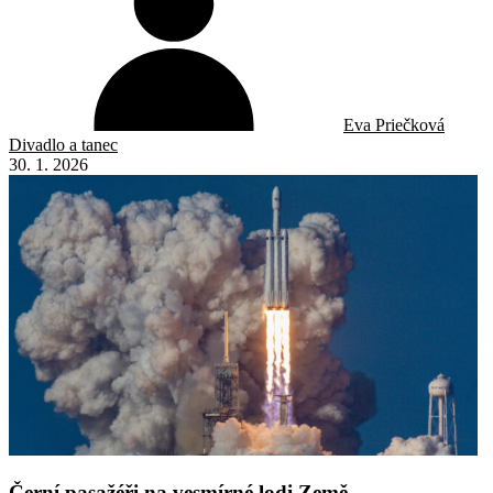
Eva Priečková
Divadlo a tanec
30. 1. 2026
Černí pasažéři na vesmírné lodi Země