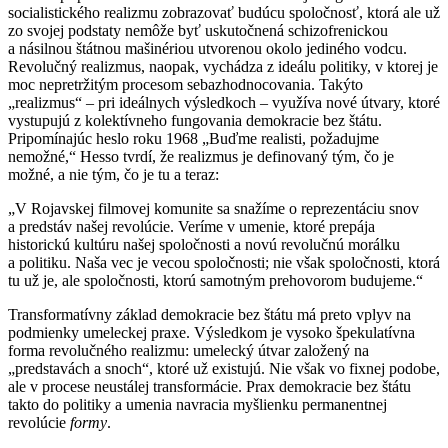
socialistického realizmu zobrazovať budúcu spoločnosť, ktorá ale už
zo svojej podstaty nemôže byť uskutočnená schizofrenickou
a násilnou štátnou mašinériou utvorenou okolo jediného vodcu.
Revolučný realizmus, naopak, vychádza z ideálu politiky, v ktorej je
moc nepretržitým procesom sebazhodnocovania. Takýto
„realizmus“ – pri ideálnych výsledkoch – využíva nové útvary, ktoré
vystupujú z kolektívneho fungovania demokracie bez štátu.
Pripomínajúc heslo roku 1968 „Buďme realisti, požadujme
nemožné,“ Hesso tvrdí, že realizmus je definovaný tým, čo je
možné, a nie tým, čo je tu a teraz:
„V Rojavskej filmovej komunite sa snažíme o reprezentáciu snov
a predstáv našej revolúcie. Veríme v umenie, ktoré prepája
historickú kultúru našej spoločnosti a novú revolučnú morálku
a politiku. Naša vec je vecou spoločnosti; nie však spoločnosti, ktorá
tu už je, ale spoločnosti, ktorú samotným prehovorom budujeme.“
Transformatívny základ demokracie bez štátu má preto vplyv na
podmienky umeleckej praxe. Výsledkom je vysoko špekulatívna
forma revolučného realizmu: umelecký útvar založený na
„predstavách a snoch“, ktoré už existujú. Nie však vo fixnej podobe,
ale v procese neustálej transformácie. Prax demokracie bez štátu
takto do politiky a umenia navracia myšlienku permanentnej
revolúcie
formy
.