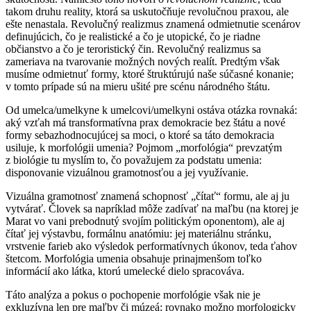
takom druhu reality, ktorá sa uskutočňuje revolučnou praxou, ale
ešte nenastala. Revolučný realizmus znamená odmietnutie scenárov
definujúcich, čo je realistické a čo je utopické, čo je riadne
občianstvo a čo je teroristický čin. Revolučný realizmus sa
zameriava na tvarovanie možných nových realít. Predtým však
musíme odmietnuť formy, ktoré štruktúrujú naše súčasné konanie;
v tomto prípade sú na mieru ušité pre scénu národného štátu.
Od umelca/umelkyne k umelcovi/umelkyni ostáva otázka rovnaká:
aký vzťah má transformatívna prax demokracie bez štátu a nové
formy sebazhodnocujúcej sa moci, o ktoré sa táto demokracia
usiluje, k morfológii umenia? Pojmom „morfológia“ prevzatým
z biológie tu myslím to, čo považujem za podstatu umenia:
disponovanie vizuálnou gramotnosťou a jej využívanie.
Vizuálna gramotnosť znamená schopnosť „čítať“ formu, ale aj ju
vytvárať. Človek sa napríklad môže zadívať na maľbu (na ktorej je
Marat vo vani prebodnutý svojím politickým oponentom), ale aj
čítať jej výstavbu, formálnu anatómiu: jej materiálnu stránku,
vrstvenie farieb ako výsledok performatívnych úkonov, teda ťahov
štetcom. Morfológia umenia obsahuje prinajmenšom toľko
informácií ako látka, ktorú umelecké dielo spracováva.
Táto analýza a pokus o pochopenie morfológie však nie je
exkluzívna len pre maľby či múzeá; rovnako možno morfologicky