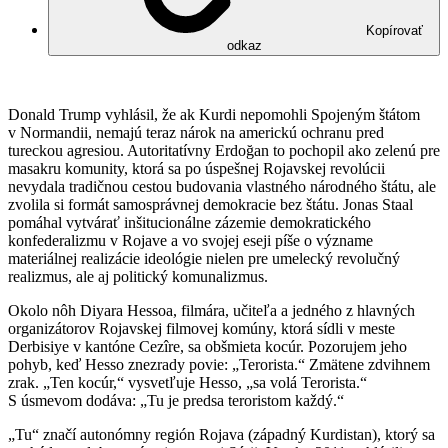
Kopírovať
odkaz
Donald Trump vyhlásil, že ak Kurdi nepomohli Spojeným štátom
v Normandii, nemajú teraz nárok na americkú ochranu pred
tureckou agresiou. Autoritatívny Erdoğan to pochopil ako zelenú pre
masakru komunity, ktorá sa po úspešnej Rojavskej revolúcii
nevydala tradičnou cestou budovania vlastného národného štátu, ale
zvolila si formát samosprávnej demokracie bez štátu. Jonas Staal
pomáhal vytvárať inšitucionálne zázemie demokratického
konfederalizmu v Rojave a vo svojej eseji píše o význame
materiálnej realizácie ideológie nielen pre umelecký revolučný
realizmus, ale aj politický komunalizmus.
Okolo nôh Diyara Hessoa, filmára, učiteľa a jedného z hlavných
organizátorov Rojavskej filmovej komúny, ktorá sídli v meste
Derbisiye v kantóne Cezîre, sa obšmieta kocúr. Pozorujem jeho
pohyb, keď Hesso znezrady povie: „Terorista.“ Zmätene zdvihnem
zrak. „Ten kocúr,“ vysvetľuje Hesso, „sa volá Terorista.“
S úsmevom dodáva: „Tu je predsa teroristom každý.“
„Tu“ značí autonómny región Rojava (západný Kurdistan), ktorý sa