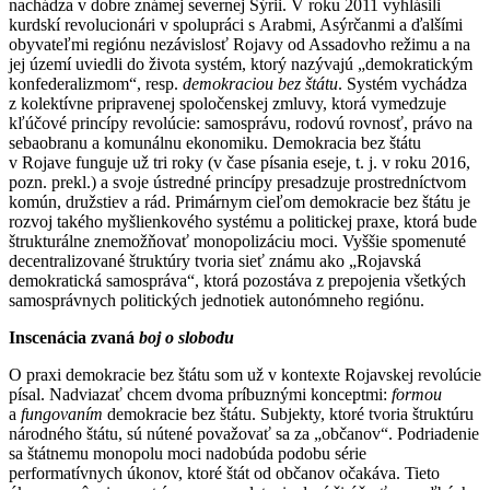
nachádza v dobre známej severnej Sýrii. V roku 2011 vyhlásili
kurdskí revolucionári v spolupráci s Arabmi, Asýrčanmi a ďalšími
obyvateľmi regiónu nezávislosť Rojavy od Assadovho režimu a na
jej území uviedli do života systém, ktorý nazývajú „demokratickým
konfederalizmom“, resp.
demokraciou bez štátu
. Systém vychádza
z kolektívne pripravenej spoločenskej zmluvy, ktorá vymedzuje
kľúčové princípy revolúcie: samosprávu, rodovú rovnosť, právo na
sebaobranu a komunálnu ekonomiku. Demokracia bez štátu
v Rojave funguje už tri roky (v čase písania eseje, t. j. v roku 2016,
pozn. prekl.) a svoje ústredné princípy presadzuje prostredníctvom
komún, družstiev a rád. Primárnym cieľom demokracie bez štátu je
rozvoj takého myšlienkového systému a politickej praxe, ktorá bude
štrukturálne znemožňovať monopolizáciu moci. Vyššie spomenuté
decentralizované štruktúry tvoria sieť známu ako „Rojavská
demokratická samospráva“, ktorá pozostáva z prepojenia všetkých
samosprávnych politických jednotiek autonómneho regiónu.
Inscenácia zvaná
boj o slobodu
O praxi demokracie bez štátu som už v kontexte Rojavskej revolúcie
písal. Nadviazať chcem dvoma príbuznými konceptmi:
formou
a
fungovaním
demokracie bez štátu. Subjekty, ktoré tvoria štruktúru
národného štátu, sú nútené považovať sa za „občanov“. Podriadenie
sa štátnemu monopolu moci nadobúda podobu série
performatívnych úkonov, ktoré štát od občanov očakáva. Tieto