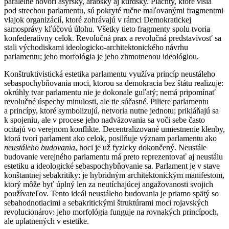
paralelne hovorí asýrsky, arabsky aj kurdsky. Plachty, ktoré visia
pod strechou parlamentu, sú pokryté ručne maľovanými fragmentmi
vlajok organizácií, ktoré zohrávajú v rámci Demokratickej
samosprávy kľúčovú úlohu. Všetky tieto fragmenty spolu tvoria
konfederatívny celok. Revolučná prax a revolučná predstavivosť sa
stali východiskami ideologicko-architektonického návrhu
parlamentu; jeho morfológia je jeho zhmotnenou ideológiou.
Konštruktivistická estetika parlamentu využíva princíp neustáleho
sebaspochybňovania moci, ktorou sa demokracia bez štátu realizuje:
okrúhly tvar parlamentu nie je dokonale guľatý; nemá pripomínať
revolučné úspechy minulosti, ale tie súčasné. Piliere parlamentu
a princípy, ktoré symbolizujú, netvoria nutne jednotu; prikláňajú sa
k spojeniu, ale v procese jeho nadväzovania sa voči sebe často
ocitajú vo verejnom konflikte. Decentralizované umiestnenie klenby,
ktorá tvorí parlament ako celok, posilňuje význam parlamentu ako
neustáleho budovania
, hoci je už fyzicky dokončený. Neustále
budovanie verejného parlamentu má preto reprezentovať aj neustálu
estetiku a ideologické sebaspochybňovanie sa. Parlament je v stave
konštantnej sebakritiky: je hybridným architektonickým manifestom,
ktorý môže byť úplný len za neutíchajúcej angažovanosti svojich
používateľov. Tento ideál neustáleho budovania je priamo spätý so
sebahodnotiacimi a sebakritickými štruktúrami moci rojavských
revolucionárov: jeho morfológia funguje na rovnakých princípoch,
ale uplatnených v estetike.