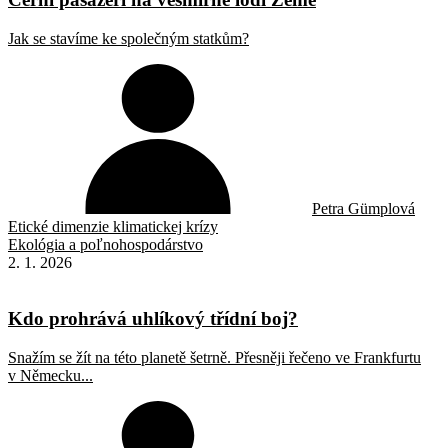
Jak se stavíme ke společným statkům?
Petra Gümplová
Etické dimenzie klimatickej krízy
Ekológia a poľnohospodárstvo
2. 1. 2026
Kdo prohrává uhlíkový třídní boj?
Snažím se žít na této planetě šetrně. Přesněji řečeno ve Frankfurtu
v Německu...