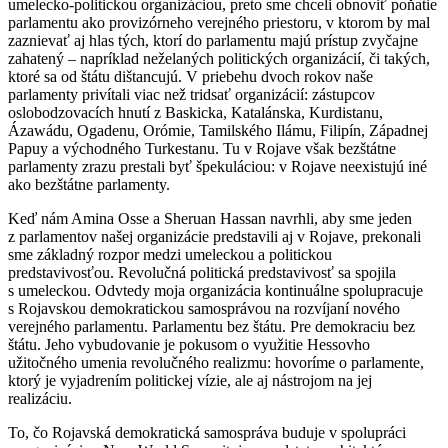
umelecko-politickou organizáciou, preto sme chceli obnoviť poňatie
parlamentu ako provizórneho verejného priestoru, v ktorom by mal
zaznievať aj hlas tých, ktorí do parlamentu majú prístup zvyčajne
zahatený – napríklad neželaných politických organizácií, či takých,
ktoré sa od štátu dištancujú. V priebehu dvoch rokov naše
parlamenty privítali viac než tridsať organizácií: zástupcov
oslobodzovacích hnutí z Baskicka, Katalánska, Kurdistanu,
Ázawádu, Ogadenu, Orómie, Tamilského Ilámu, Filipín, Západnej
Papuy a východného Turkestanu. Tu v Rojave však bezštátne
parlamenty zrazu prestali byť špekuláciou: v Rojave neexistujú iné
ako bezštátne parlamenty.
Keď nám Amina Osse a Sheruan Hassan navrhli, aby sme jeden
z parlamentov našej organizácie predstavili aj v Rojave, prekonali
sme základný rozpor medzi umeleckou a politickou
predstavivosťou. Revolučná politická predstavivosť sa spojila
s umeleckou. Odvtedy moja organizácia kontinuálne spolupracuje
s Rojavskou demokratickou samosprávou na rozvíjaní nového
verejného parlamentu. Parlamentu bez štátu. Pre demokraciu bez
štátu. Jeho vybudovanie je pokusom o využitie Hessovho
užitočného umenia revolučného realizmu: hovoríme o parlamente,
ktorý je vyjadrením politickej vízie, ale aj nástrojom na jej
realizáciu.
To, čo Rojavská demokratická samospráva buduje v spolupráci