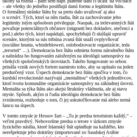
úkony sa rôznia – patrí sem napr. platenie daní či účasť na voľbách
– ale všetky do jedného posilňujú danú formu a legitimitu štátu.
O formálnej stránke štátu by sa preto dalo uvažovať aj ako
o
scenári
. Tých, ktorí sa ním riadia, štát za zachovávanie jeho
legitimity istým spôsobom privileguje. Naopak, za irelevantných štát
považuje potenciálnych občanov (migranti bez dokladov, utečenci a
pod.) alebo tých, ktorí napádajú, spochybňujú či skúšajú upraviť
scenáre, ktorými sa nás tribúna zvaná štát snaží ovplyvňovať
(sociálne hnutia, whistlebloweri, oslobodzovacie organizácie, teda
„teroristi“ …). Demokracia bez štátu odmieta formu národného štátu
a nahrádza ho fungovaním založeným na ideológii samosprávy na
všetkých spoločenských úrovniach. Takéto fungovanie so sebou
prináša vznik nových foriem namiesto toho, aby sa upínalo na jeden
predurčený vzor. Úspech demokracie bez štátu spočíva v tom, čo
kurdskí revolucionári nazývajú „mentalitou“ všetkých jednotlivcov,
ktorí tvoria komunálne organizácie samosprávy na základnej úrovni.
Mentalita sa týka štátu ako akejsi štruktúry vládnutia, ale aj stavu
mysle. Spôsob, akým si ľudia ideológiu demokracie bez štátu
zvnútornia, rozhoduje o tom, či jej uskutočňovanie má alebo nemá
šancu na úspech.
V tomto zmysle je Hessov žart – „Tu je predsa teroristom každý,“ –
veľmi pravdivý. Nehovoríme predsa o terore v úzkom zmysle
fyzického násilia, ktoré Islamský štát uplatňuje na každého, kto
nerešpektuje jeho doktríny (importované zo Saudskej Arábie