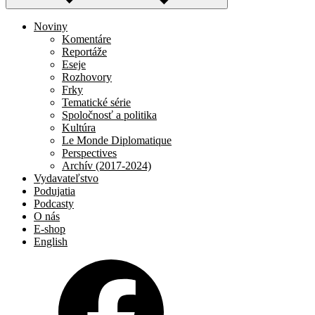
Noviny
Komentáre
Reportáže
Eseje
Rozhovory
Frky
Tematické série
Spoločnosť a politika
Kultúra
Le Monde Diplomatique
Perspectives
Archív (2017-2024)
Vydavateľstvo
Podujatia
Podcasty
O nás
E-shop
English