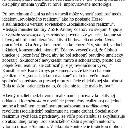
disciplíny umenia využívať nové, improvizované morfológie.
Pri povrchnom čítaní sa nám v mysli môže vynoriť spojitosť medzi
ideálom „revolučného realizmu“ ako ho popisuje Hesso
a stalinistickou verziou sovietskeho „socialistického realizmu“.
Vtedajší minister kultúry ZSSR Andrej Ždanov vo svojom
Prejave
na Zjazde sovietskych spisovateľov
povedal, že „v našej krajine sú
hlavnými hrdinami literatúry aktívni budovatelia nového života –
pracujúci muži a ženy, kolchozníci a kolchozníčky, straníci, vedúci,
inžinieri, komsomolci, pioneri“. Ždanov vysvetľoval, že úlohou
umelca je „poznávať život, aby ho bol schopný pravdivo umelecky
zobraziť. Skutočnosť nevykresliť mŕtvo a scholasticky, prosto ako
,objektívnu realitu’, ale zobraziť ju v jej revolučnom vývoji.“
Kunsthistorik Boris Groys poznamenáva, že takéto chápanie
„realizmu“ v „socialistickom realizme“ malo len veľmi málo
spoločné s predstavou presnej reprezentácie objektívnej skutočnosti.
Bola to skôr „orientácia na to, čo ešte nie je, ale malo by byť“.
Hlavný rozdiel medzi dvoma realizmami spočíva v kolektívnej
oddanosti k
možnostiam
revolúcie (revolučný realizmus) na jednej
strane a brutálnym centrálnym presadzovaním
nadiktovanej
revolúcie (socialistický realizmus) na strane druhej. Socialistický
realizmus vychádza z predstavy, že vôľa proletariátu sa skryštalizuje
do absolútnej formy „socialistického“ štátu s jediným autorom,
v tomto prípade Stalinom. V takomto kontexte je tragickou úlohou