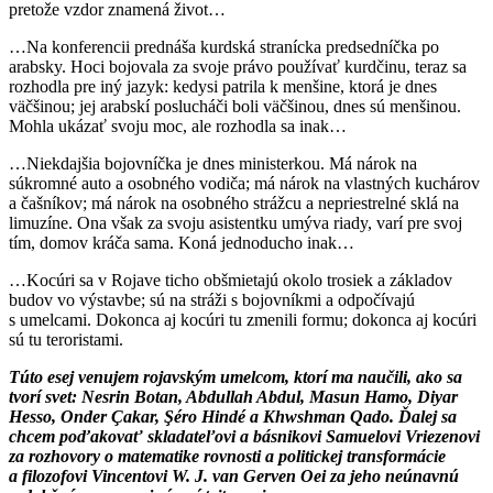
pretože vzdor znamená život…
…Na konferencii prednáša kurdská stranícka predsedníčka po
arabsky. Hoci bojovala za svoje právo používať kurdčinu, teraz sa
rozhodla pre iný jazyk: kedysi patrila k menšine, ktorá je dnes
väčšinou; jej arabskí poslucháči boli väčšinou, dnes sú menšinou.
Mohla ukázať svoju moc, ale rozhodla sa inak…
…Niekdajšia bojovníčka je dnes ministerkou. Má nárok na
súkromné auto a osobného vodiča; má nárok na vlastných kuchárov
a čašníkov; má nárok na osobného strážcu a nepriestrelné sklá na
limuzíne. Ona však za svoju asistentku umýva riady, varí pre svoj
tím, domov kráča sama. Koná jednoducho inak…
…Kocúri sa v Rojave ticho obšmietajú okolo trosiek a základov
budov vo výstavbe; sú na stráži s bojovníkmi a odpočívajú
s umelcami. Dokonca aj kocúri tu zmenili formu; dokonca aj kocúri
sú tu teroristami.
Túto esej venujem rojavským umelcom, ktorí ma naučili, ako sa
tvorí svet: Nesrin Botan, Abdullah Abdul, Masun Hamo, Diyar
Hesso, Onder Çakar, Şéro Hindé a Khwshman Qado. Ďalej sa
chcem poďakovať skladateľovi a básnikovi Samuelovi Vriezenovi
za rozhovory o matematike rovnosti a politickej transformácie
a filozofovi Vincentovi W. J. van Gerven Oei za jeho neúnavnú