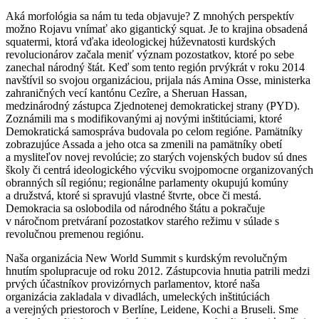
Aká morfológia sa nám tu teda objavuje? Z mnohých perspektív
možno Rojavu vnímať ako gigantický squat. Je to krajina obsadená
squatermi, ktorá vďaka ideologickej húževnatosti kurdských
revolucionárov začala meniť význam pozostatkov, ktoré po sebe
zanechal národný štát. Keď som tento región prvýkrát v roku 2014
navštívil so svojou organizáciou, prijala nás Amina Osse, ministerka
zahraničných vecí kantónu Cezîre, a Sheruan Hassan,
medzinárodný zástupca Zjednotenej demokratickej strany (PYD).
Zoznámili ma s modifikovanými aj novými inštitúciami, ktoré
Demokratická samospráva budovala po celom regióne. Pamätníky
zobrazujúce Assada a jeho otca sa zmenili na pamätníky obetí
a mysliteľov novej revolúcie; zo starých vojenských budov sú dnes
školy či centrá ideologického výcviku svojpomocne organizovaných
obranných síl regiónu; regionálne parlamenty okupujú komúny
a družstvá, ktoré si spravujú vlastné štvrte, obce či mestá.
Demokracia sa oslobodila od národného štátu a pokračuje
v náročnom pretváraní pozostatkov starého režimu v súlade s
revolučnou premenou regiónu.
Naša organizácia New World Summit s kurdským revolučným
hnutím spolupracuje od roku 2012. Zástupcovia hnutia patrili medzi
prvých účastníkov provizórnych parlamentov, ktoré naša
organizácia zakladala v divadlách, umeleckých inštitúciách
a verejných priestoroch v Berlíne, Leidene, Kochi a Bruseli. Sme