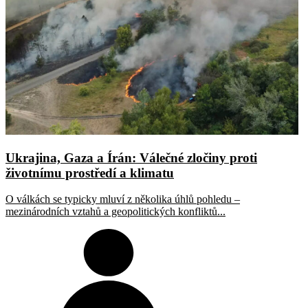
Ukrajina, Gaza a Írán: Válečné zločiny proti
životnímu prostředí a klimatu
O válkách se typicky mluví z několika úhlů pohledu –
mezinárodních vztahů a geopolitických konfliktů...