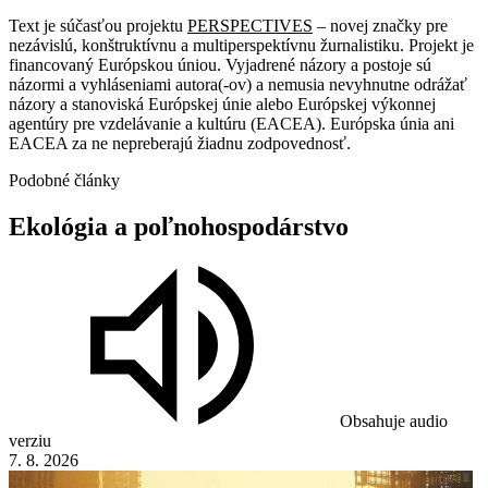
Text je súčasťou projektu
PERSPECTIVES
– novej značky pre
nezávislú, konštruktívnu a multiperspektívnu žurnalistiku. Projekt je
financovaný Európskou úniou. Vyjadrené názory a postoje sú
názormi a vyhláseniami autora(-ov) a nemusia nevyhnutne odrážať
názory a stanoviská Európskej únie alebo Európskej výkonnej
agentúry pre vzdelávanie a kultúru (EACEA). Európska únia ani
EACEA za ne nepreberajú žiadnu zodpovednosť.
Podobné články
Ekológia
a
poľnohospodárstvo
Obsahuje audio
verziu
7. 8. 2026