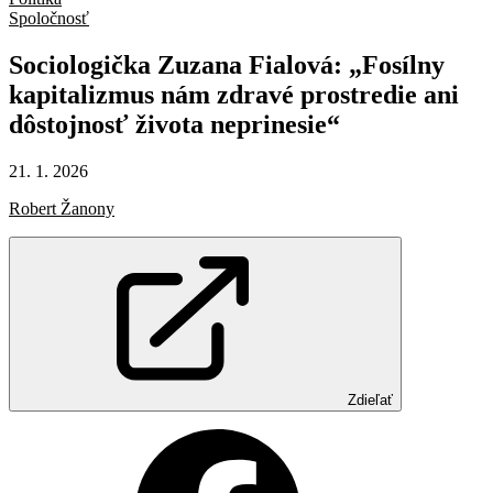
Spoločnosť
Sociologička
Zuzana
Fialová:
„Fosílny
kapitalizmus
nám
zdravé
prostredie
ani
dôstojnosť
života
neprinesie“
21. 1. 2026
Robert Žanony
Zdieľať