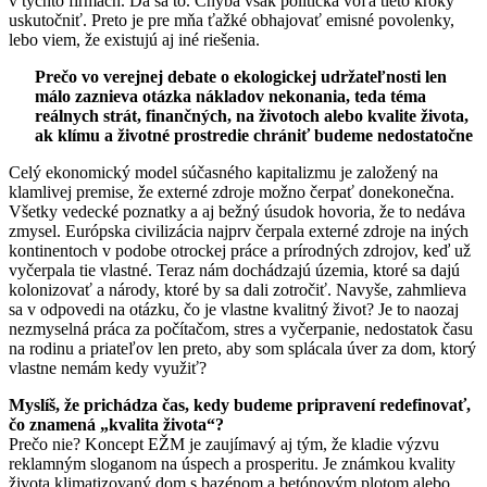
v týchto firmách. Dá sa to. Chýba však politická vôľa tieto kroky
uskutočniť. Preto je pre mňa ťažké obhajovať emisné povolenky,
lebo viem, že existujú aj iné riešenia.
Prečo vo verejnej debate o ekologickej udržateľnosti len
málo zaznieva otázka nákladov nekonania, teda téma
reálnych strát, finančných, na životoch alebo kvalite života,
ak klímu a životné prostredie chrániť budeme nedostatočne
Celý ekonomický model súčasného kapitalizmu je založený na
klamlivej premise, že externé zdroje možno čerpať donekonečna.
Všetky vedecké poznatky a aj bežný úsudok hovoria, že to nedáva
zmysel. Európska civilizácia najprv čerpala externé zdroje na iných
kontinentoch v podobe otrockej práce a prírodných zdrojov, keď už
vyčerpala tie vlastné. Teraz nám dochádzajú územia, ktoré sa dajú
kolonizovať a národy, ktoré by sa dali zotročiť. Navyše, zahmlieva
sa v odpovedi na otázku, čo je vlastne kvalitný život? Je to naozaj
nezmyselná práca za počítačom, stres a vyčerpanie, nedostatok času
na rodinu a priateľov len preto, aby som splácala úver za dom, ktorý
vlastne nemám kedy využiť?
Myslíš, že prichádza čas, kedy budeme pripravení redefinovať,
čo znamená „kvalita života“?
Prečo nie? Koncept EŽM je zaujímavý aj tým, že kladie výzvu
reklamným sloganom na úspech a prosperitu. Je známkou kvality
života klimatizovaný dom s bazénom a betónovým plotom alebo