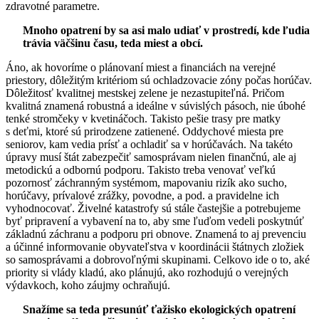
zdravotné parametre.
Mnoho opatrení by sa asi malo udiať v prostredí, kde ľudia
trávia väčšinu času, teda miest a obcí.
Áno, ak hovoríme o plánovaní miest a financiách na verejné
priestory, dôležitým kritériom sú ochladzovacie zóny počas horúčav.
Dôležitosť kvalitnej mestskej zelene je nezastupiteľná. Pričom
kvalitná znamená robustná a ideálne v súvislých pásoch, nie úbohé
tenké stromčeky v kvetináčoch. Takisto pešie trasy pre matky
s deťmi, ktoré sú prirodzene zatienené. Oddychové miesta pre
seniorov, kam vedia prísť a ochladiť sa v horúčavách. Na takéto
úpravy musí štát zabezpečiť samosprávam nielen finančnú, ale aj
metodickú a odbornú podporu. Takisto treba venovať veľkú
pozornosť záchranným systémom, mapovaniu rizík ako sucho,
horúčavy, prívalové zrážky, povodne, a pod. a pravidelne ich
vyhodnocovať. Živelné katastrofy sú stále častejšie a potrebujeme
byť pripravení a vybavení na to, aby sme ľuďom vedeli poskytnúť
základnú záchranu a podporu pri obnove. Znamená to aj prevenciu
a účinné informovanie obyvateľstva v koordinácii štátnych zložiek
so samosprávami a dobrovoľnými skupinami. Celkovo ide o to, aké
priority si vlády kladú, ako plánujú, ako rozhodujú o verejných
výdavkoch, koho záujmy ochraňujú.
Snažíme sa teda presunúť ťažisko ekologických opatrení