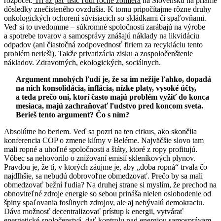
rozpočet.
Tri až päť tisíc ľudí ročne zomiera
na Slovensku na priame
dôsledky znečisteného ovzdušia. K tomu pripočítajme rôzne druhy
onkologických ochorení súvisiacich so skládkami či spaľovňami.
Veď si to uvedomme – súkromné spoločnosti zarábajú na výrobe
a spotrebe tovarov a samosprávy znášajú náklady na likvidáciu
odpadov (ani čiastočná zodpovednosť firiem za recykláciu tento
problém nerieši). Takže privatizácia zisku a zospoločenštenie
nákladov. Zdravotných, ekologických, sociálnych.
Argument mnohých ľudí je, že sa im nežije ľahko, dopadá
na nich konsolidácia, inflácia, nízke platy, vysoké účty,
a teda prečo oni, ktorí často majú problém vyžiť do konca
mesiaca, majú zachraňovať ľudstvo pred koncom sveta.
Berieš tento argument? Čo s ním?
Absolútne ho beriem. Veď sa pozri na ten cirkus, ako skončila
konferencia COP o zmene klímy v Beléme. Najväčšie slovo tam
mali ropné a uhoľné spoločnosti a štáty, ktoré z ropy profitujú.
Vôbec sa nehovorilo o znižovaní emisií skleníkových plynov.
Pravdou je, že tí, v ktorých záujme je, aby „doba ropná“ trvala čo
najdlhšie, sa nebudú dobrovoľne obmedzovať. Prečo by sa mali
obmedzovať bežní ľudia? Na druhej strane si myslím, že prechod na
obnoviteľné zdroje energie so sebou prináša nielen oslobodenie od
špiny spaľovania fosílnych zdrojov, ale aj nebývalú demokraciu.
Dáva možnosť decentralizovať prístup k energii, vytvárať
energetické spoločenstvá, dať kontrolu nad energiou samosprávam.