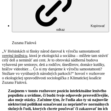
Kopírovať
odkaz
Zuzana Fialová
„V Helsinkách si fínsky národ daroval k výročiu samostatnosti
verejnú knižnicu
, ktorá je ekologická a sociálna – môžete tam stráviť
celý deň a neminúť ani cent. Je to obrovská nádherná budova
vybavená pre seniorov, deti a rodičov, tínedžerov, domáce kutilky,
hráčov videohier… Čo si my darujeme k výročiu samostatnosti?
Stožiare vo vyrúbaných národných parkoch?“ hovorí v rozhovore
o ekologickej spravodlivosti sociologička z Klimatickej koalície
Zuzana Fialová.
Zaujmem v tomto rozhovore pozíciu intelektuálne lenivého
populistu a uvidíme, či budú tvoje odpovede presvedčivejšie,
ako moje otázky. Začnime tým, že ľudia ako ty sú najnovšie
niektorými politikmi označovaní za nepriateľov normálnych
slušných ľudí, ktorých chcete poučovať či zakazovať im ich