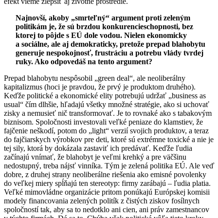
efekt vieme zlepšiť aj životné prostredie.
Najnovší, akoby „smrteľný“ argument proti zeleným
politikám je, že sú brzdou konkurencieschopnosti, bez
ktorej to pôjde s EÚ dole vodou. Nielen ekonomicky
a sociálne, ale aj demokraticky, pretože prepad blahobytu
generuje nespokojnosť, frustráciu a potrebu vlády tvrdej
ruky. Ako odpovedáš na tento argument?
Prepad blahobytu nespôsobil „green deal“, ale neoliberálny
kapitalizmus (hoci je pravdou, že prvý je produktom druhého).
Keďže politické a ekonomické elity potrebujú udržať „business as
usual“ čím dlhšie, hľadajú všetky množné stratégie, ako si uchovať
zisky a nemusieť nič transformovať. Je to rovnaké ako s tabakovým
biznisom. Spoločnosti investovali veľké peniaze do klamstiev, že
fajčenie neškodí, potom do „light“ verzií svojich produktov, a teraz
do fajčiarskych výrobkov pre deti, ktoré sú extrémne toxické a nie je
tej sily, ktorá by dokázala zastaviť ich predávať. Keďže ľudia
začínajú vnímať, že blahobyt je veľmi krehký a pre väčšinu
nedostupný, treba nájsť vinníka. Tým je zelená politika EÚ. Ale veď
dobre, z druhej strany neoliberálne riešenia ako emisné povolenky
do veľkej miery spĺňajú ten stereotyp: firmy zarábajú – ľudia platia.
Veľké mimovládne organizácie pritom ponúkajú Európskej komisii
modely financovania zelených politík z čistých ziskov fosílnych
spoločností tak, aby sa to nedotklo ani cien, ani práv zamestnancov