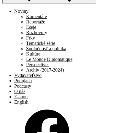
Noviny
Komentáre
Reportáže
Eseje
Rozhovory
Frky
Tematické série
Spoločnosť a politika
Kultúra
Le Monde Diplomatique
Perspectives
Archív (2017-2024)
Vydavateľstvo
Podujatia
Podcasty
O nás
E-shop
English