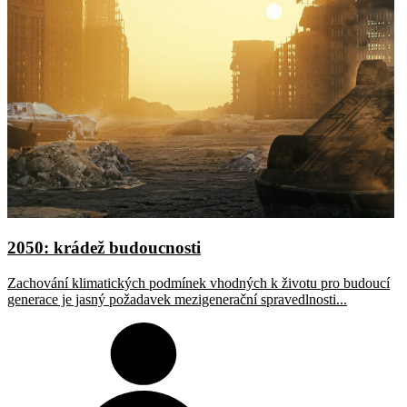
2050: krádež budoucnosti
Zachování klimatických podmínek vhodných k životu pro budoucí
generace je jasný požadavek mezigenerační spravedlnosti...