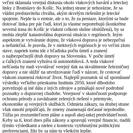
veľmi sklamala verejná diskusia okolo vlakových havárií a leteckej
linky z Bratislavy do Košíc. Na jednej strane je nehorázne, že sa
vládni predstavitelia chvália, akým skvelým riešením je letecké
spojenie. Nejde tu o emisie, ale o to, že za peniaze, ktorými sa bude
dotovať linka pre pár ľudí, ktorí ju vlastne nepotrebujú (konkrétne
severná trasa do Košíc je vlakmi celkom slušne obslúžená), by sa
mohla zlepšiť katastrofálna dopravná situácia v regiónoch. Iným
aspektom je vytváranie dojmu, že vlaková doprava je nebezpečná
a nefunkčná. Je pravda, že v niektorých regiónoch je vo veľmi zlom
stave, napriek tomu ide z hľadiska počtu úmrtí a zranení
o najbezpečnejší druh dopravy na Slovensku. V počte úmrtí
a ťažkých zranení vyhráva tá automobilová. A teda vlakové
nešťastia by mali vyvolávať verejný tlak na skvalitnenie železničnej
dopravy a nie slúžiť na utvrdzovanie ľudí v názore, že cestovať
vlakom znamená riskovať život. Najlepší poznatok sú už spomínané
výsledky veľkého prieskumu Institutu 2050, ktoré dlhodobo
potvrdzujú aj iné dáta z iných zdrojov a prinášajú nové podrobné
poznatky o dopravnej chudobe. Verejnosť v skutočnosti podporuje
ochranu prírody a zavádzanie zelených riešení v priemysle,
ekonomike aj verejných službách. Odmieta zákazy, na druhej strane
však mnohí pripúšťajú, že zmeny znamenajú dočasné nepohodlie.
Túžia po zrozumiteľnom pláne a aspoň akej-takej predvídateľnosti.
Keby sa tí, ktorí dnes píšu zákony a spravujú verejné financie, riadili
týmito výsledkami a nielen z kontextu vytrhnutými politickými
preferenciami, žilo by sa nám tu všetkým lepšie.