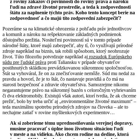
z roviny zákazov či povinností do roviny práva a nároku
ľudí na zdravé životné prostredie, a teda k zodpovednosti
štátu za naplnenie týchto práv. Koho tento koncept berie na
zodpovednosť a čo majú títo zodpovední zabezpečiť?
Pozeráme sa na klimatické ohrozenia z pohľadu práv jednotlivcov
a komunít a nároku na rešpektovanie základných podmienok
dôstojného prežitia. Nositeľmi povinností sú v tomto prípade
národné štáty, ktoré majú zabezpečiť, aby tí, čo využívajú prírodné
zdroje napríklad na biznis, tak robili spôsobom, ktorý neohrozuje
život. Túto filozofiu potvrdzuje napríklad aj
rozsudok Európskeho
súdu pre ľudské práva
proti Taliansku v prípade obyvateľov
postihnutých skládkou prevádzkovanou súkromnou spoločnosťou.
Štát sa vyhováral, že on za znečisťovanie nemôže. Súd mu nedal za
pravdu a hovorí, že je to štát, čo nastavuje pravidlá a čo má na
starosti bezpečnosť a zdravie obyvateľstva. Samozrejme nikomu
negarantujeme právo na súkromný bazén s celoročným vyhrievaním
či dva elektromobily. Existujú však autori, ktorí tvrdia, že ak chceme
prežiť, bolo by treba určiť aj „environmentálne životné maximum“ –
teda maximálnu spotrebu prírodných zdrojov na človeka – ale to
nechajme zatiaľ v rovine myšlienkových experimentov…
Ak si zoberieme tému uprednostňovania verejnej dopravy,
musíme pracovať s úplne inou životnou situáciou ľudí
v meste a na vidieku. Ako chcem rodine na dedine, ktorá