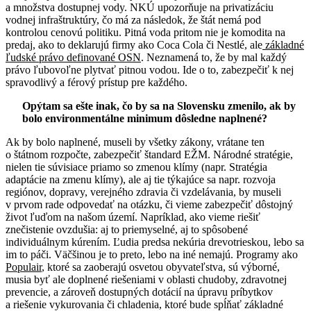
a množstva dostupnej vody. NKÚ upozorňuje na privatizáciu
vodnej infraštruktúry, čo má za následok, že štát nemá pod
kontrolou cenovú politiku. Pitná voda pritom nie je komodita na
predaj, ako to deklarujú firmy ako Coca Cola či Nestlé, ale
základné
ľudské právo definované OSN
. Neznamená to, že by mal každý
právo ľubovoľne plytvať pitnou vodou. Ide o to, zabezpečiť k nej
spravodlivý a férový prístup pre každého.
Opýtam sa ešte inak, čo by sa na Slovensku zmenilo, ak by
bolo environmentálne minimum dôsledne naplnené?
Ak by bolo naplnené, museli by všetky zákony, vrátane ten
o štátnom rozpočte, zabezpečiť štandard EŽM. Národné stratégie,
nielen tie súvisiace priamo so zmenou klímy (napr. Stratégia
adaptácie na zmenu klímy), ale aj tie týkajúce sa napr. rozvoja
regiónov, dopravy, verejného zdravia či vzdelávania, by museli
v prvom rade odpovedať na otázku, či vieme zabezpečiť dôstojný
život ľuďom na našom území. Napríklad, ako vieme riešiť
znečistenie ovzdušia: aj to priemyselné, aj to spôsobené
individuálnym kúrením. Ľudia predsa nekúria drevotrieskou, lebo sa
im to páči. Väčšinou je to preto, lebo na iné nemajú. Programy ako
Populair
, ktoré sa zaoberajú osvetou obyvateľstva, sú výborné,
musia byť ale doplnené riešeniami v oblasti chudoby, zdravotnej
prevencie, a zároveň dostupných dotácií na úpravu príbytkov
a riešenie vykurovania či chladenia, ktoré bude spĺňať základné