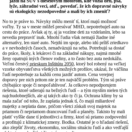
jazdí na SUV s dieselovým motorom, kde vozia deti, psa,
lyže, záhradné veci, atď., povedať, že ich dopravné návyky
sú ekologicky nezodpovedné a mali by ich zmeniť?
No to je práve to. Návyky môžu meniť tí, ktorí majú možnosť
voľby. Ty sa v meste môžeš presúvať MHD, nepotrebuješ auto na
cestu do práce. Avšak aj ty, aj ja vozíme deti za vzdelaním, lebo sa
nevedia prepraviť inak. Mnohí ľudia však nemajú žiadne iné
alternatívy, len staré auto. Nejdú im spoje, alebo idú príliš zriedkavo
a v nevhodných časoch, nenadväzujú na seba. Potrebujú sa dostať
do práce, školy, k lekárovi či na základné nákupy, najmä mnohé
ženy opatrujú iných členov rodiny, a to často bez auta nedokážu.
Veľmi čerstvý
prieskum Inštitútu 2050
, ktorý bol robený na veľkej
vzorke obyvateľstva všetkých možných profilov, ukázal, že väčšina
ľudí nepotrebuje za každú cenu jazdiť autom. Cena verejnej
dopravy pre nich pritom nie je ten najväčší problém. Tým sú práve
chýbajúce spoje či nespoľahlivosť. Ja celkovo nepodporujem
riešenia, ktoré udierajú na bežných ľudí – a tým myslím nielen tých
najchudobnejších, ale aj takých ako ty či ja. Ochrana klímy by sa
mala začať od toho, že zaplatia jednak tí, čo majú miliardové
majetky a neplatia dane, pričom všetci získali svoj majetok na
priamom či nepriamom drancovaní ľudí a planéty. Takisto by mali
platiť vyššie dane tí jednotlivci a firmy, ktorí sú priamo zodpovední
a profitujú z klimatickej zmeny. Bodka. Ostatné je o hľadaní riešení,
ako zlepšiť životy, ekonomiku, sociálnu situáciu ľudí a ako vedľajší