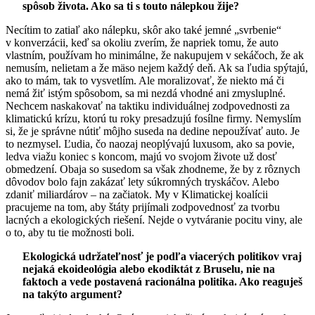
spôsob života. Ako sa ti s touto nálepkou žije?
Necítim to zatiaľ ako nálepku, skôr ako také jemné „svrbenie“
v konverzácii, keď sa okoliu zverím, že napriek tomu, že auto
vlastním, používam ho minimálne, že nakupujem v sekáčoch, že ak
nemusím, nelietam a že mäso nejem každý deň. Ak sa ľudia spýtajú,
ako to mám, tak to vysvetlím. Ale moralizovať, že niekto má či
nemá žiť istým spôsobom, sa mi nezdá vhodné ani zmysluplné.
Nechcem naskakovať na taktiku individuálnej zodpovednosti za
klimatickú krízu, ktorú tu roky presadzujú fosílne firmy. Nemyslím
si, že je správne nútiť môjho suseda na dedine nepoužívať auto. Je
to nezmysel. Ľudia, čo naozaj neoplývajú luxusom, ako sa povie,
ledva viažu koniec s koncom, majú vo svojom živote už dosť
obmedzení. Obaja so susedom sa však zhodneme, že by z rôznych
dôvodov bolo fajn zakázať lety súkromných tryskáčov. Alebo
zdaniť miliardárov – na začiatok. My v Klimatickej koalícii
pracujeme na tom, aby štáty prijímali zodpovednosť za tvorbu
lacných a ekologických riešení. Nejde o vytváranie pocitu viny, ale
o to, aby tu tie možnosti boli.
Ekologická udržateľnosť je podľa viacerých politikov vraj
nejaká ekoideológia alebo ekodiktát z Bruselu, nie na
faktoch a vede postavená racionálna politika. Ako reaguješ
na takýto argument?