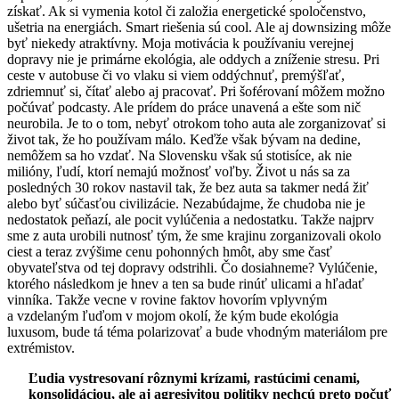
získať. Ak si vymenia kotol či založia energetické spoločenstvo,
ušetria na energiách. Smart riešenia sú cool. Ale aj downsizing môže
byť niekedy atraktívny. Moja motivácia k používaniu verejnej
dopravy nie je primárne ekológia, ale oddych a zníženie stresu. Pri
ceste v autobuse či vo vlaku si viem oddýchnuť, premýšľať,
zdriemnuť si, čítať alebo aj pracovať. Pri šoférovaní môžem možno
počúvať podcasty. Ale prídem do práce unavená a ešte som nič
neurobila. Je to o tom, nebyť otrokom toho auta ale zorganizovať si
život tak, že ho používam málo. Keďže však bývam na dedine,
nemôžem sa ho vzdať. Na Slovensku však sú stotisíce, ak nie
milióny, ľudí, ktorí nemajú možnosť voľby. Život u nás sa za
posledných 30 rokov nastavil tak, že bez auta sa takmer nedá žiť
alebo byť súčasťou civilizácie. Nezabúdajme, že chudoba nie je
nedostatok peňazí, ale pocit vylúčenia a nedostatku. Takže najprv
sme z auta urobili nutnosť tým, že sme krajinu zorganizovali okolo
ciest a teraz zvýšime cenu pohonných hmôt, aby sme časť
obyvateľstva od tej dopravy odstrihli. Čo dosiahneme? Vylúčenie,
ktorého následkom je hnev a ten sa bude rinúť ulicami a hľadať
vinníka. Takže vecne v rovine faktov hovorím vplyvným
a vzdelaným ľuďom v mojom okolí, že kým bude ekológia
luxusom, bude tá téma polarizovať a bude vhodným materiálom pre
extrémistov.
Ľudia vystresovaní rôznymi krízami, rastúcimi cenami,
konsolidáciou, ale aj agresivitou politiky nechcú preto počuť