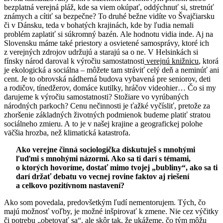
bezplatná verejná pláž, kde sa viem okúpať, oddýchnuť si, stretnúť
známych a cítiť sa bezpečne? To druhé bežne vidíte vo Švajčiarsku
či v Dánsku, teda v bohatých krajinách, kde by ľudia nemali
problém zaplatiť si súkromný bazén. Ale hodnotu vidia inde. Aj na
Slovensku máme také priestory a osvietené samosprávy, ktoré ich
z verejných zdrojov udržujú a starajú sa o ne. V Helsinkách si
fínsky národ daroval k výročiu samostatnosti
verejnú knižnicu
, ktorá
je ekologická a sociálna – môžete tam stráviť celý deň a neminúť ani
cent. Je to obrovská nádherná budova vybavená pre seniorov, deti
a rodičov, tínedžerov, domáce kutilky, hráčov videohier… Čo si my
darujeme k výročiu samostatnosti? Stožiare vo vyrúbaných
národných parkoch? Cenu nečinnosti je ťažké vyčísliť, pretože za
zhoršenie základných životných podmienok budeme platiť stratou
sociálneho zmieru. A to je v našej krajine a geografickej polohe
väčšia hrozba, než klimatická katastrofa.
Ako verejne činná sociologička diskutuješ s mnohými
ľuďmi s mnohými názormi. Ako sa ti darí s témami,
o ktorých hovoríme, dostať mimo tvojej „bubliny“, ako sa ti
darí držať debatu vo vecnej rovine faktov aj riešení
a celkovo pozitívnom nastavení?
Ako som povedala, predovšetkým ľudí nementorujem. Tých, čo
majú možnosť voľby, je možné inšpirovať k zmene. Nie cez výčitky
či potrebu „obetovať sa“, ale skôr tak, že ukážeme, čo tým môžu