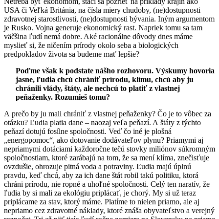
Netreba byť ekonómom, stačí sa pozrieť na príklady krajín ako
USA či Veľká Británia, na čísla miery chudoby, (ne)dostupnosti
zdravotnej starostlivosti, (ne)dostupnosti bývania. Iným argumentom
je Rusko. Vojna generuje ekonomický rast. Napriek tomu sa tam
väčšina ľudí nemá dobre. Aké racionálne dôvody dnes máme
myslieť si, že ničením prírody okolo seba a biologických
predpokladov života sa budeme mať lepšie?
Poďme však k podstate nášho rozhovoru. Výskumy hovoria
jasne, ľudia chcú chrániť prírodu, klímu, chcú aby ju
chránili vlády, štáty, ale nechcú to platiť z vlastnej
peňaženky. Rozumieš tomu?
A prečo by ju mali chrániť z vlastnej peňaženky? Čo je to vôbec za
otázku? Ľudia platia dane – naozaj veľa peňazí. A štáty z týchto
peňazí dotujú fosílne spoločnosti. Veď čo iné je plošná
„energopomoc“, ako dotovanie dodávateľov plynu? Priamymi aj
nepriamymi dotáciami každoročne tečú stovky miliónov súkromným
spoločnostiam, ktoré zarábajú na tom, že sa mení klíma, znečisťuje
ovzdušie, ohrozuje pitná voda a potraviny. Ľudia majú úplnú
pravdu, keď chcú, aby za ich dane štát robil takú politiku, ktorá
chráni prírodu, nie ropné a uhoľné spoločnosti. Celý ten naratív, že
ľudia by si mali za ekológiu priplácať, je chorý. My si už teraz
priplácame za stav, ktorý máme. Platíme to nielen priamo, ale aj
nepriamo cez zdravotné náklady, ktoré znáša obyvateľstvo a verejný