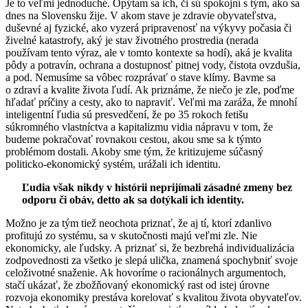
Je to veľmi jednoduché. Opýtam sa ich, či sú spokojní s tým, ako sa
dnes na Slovensku žije. V akom stave je zdravie obyvateľstva,
duševné aj fyzické, ako vyzerá pripravenosť na výkyvy počasia či
živelné katastrofy, aký je stav životného prostredia (nerada
používam tento výraz, ale v tomto kontexte sa hodí), aká je kvalita
pôdy a potravín, ochrana a dostupnosť pitnej vody, čistota ovzdušia,
a pod. Nemusíme sa vôbec rozprávať o stave klímy. Bavme sa
o zdraví a kvalite života ľudí. Ak priznáme, že niečo je zle, poďme
hľadať príčiny a cesty, ako to napraviť. Veľmi ma zaráža, že mnohí
inteligentní ľudia sú presvedčení, že po 35 rokoch fetišu
súkromného vlastníctva a kapitalizmu vidia nápravu v tom, že
budeme pokračovať rovnakou cestou, akou sme sa k týmto
problémom dostali. Akoby sme tým, že kritizujeme súčasný
politicko-ekonomický systém, urážali ich identitu.
Ľudia však nikdy v histórii neprijímali zásadné zmeny bez
odporu či obáv, detto ak sa dotýkali ich identity.
Možno je za tým tiež neochota priznať, že aj tí, ktorí zdanlivo
profitujú zo systému, sa v skutočnosti majú veľmi zle. Nie
ekonomicky, ale ľudsky. A priznať si, že bezbrehá individualizácia
zodpovednosti za všetko je slepá ulička, znamená spochybniť svoje
celoživotné snaženie. Ak hovoríme o racionálnych argumentoch,
stačí ukázať, že zbožňovaný ekonomický rast od istej úrovne
rozvoja ekonomiky prestáva korelovať s kvalitou života obyvateľov.