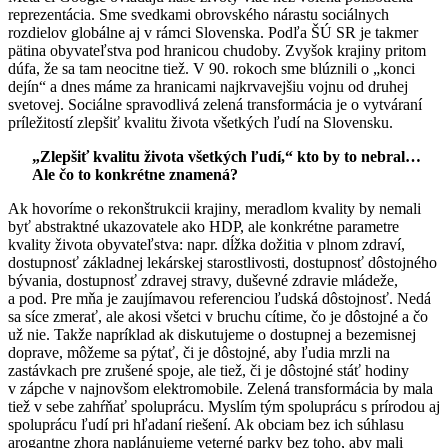
reprezentácia. Sme svedkami obrovského nárastu sociálnych
rozdielov globálne aj v rámci Slovenska. Podľa ŠÚ SR je takmer
pätina obyvateľstva pod hranicou chudoby. Zvyšok krajiny pritom
dúfa, že sa tam neocitne tiež. V 90. rokoch sme blúznili o „konci
dejín“ a dnes máme za hranicami najkrvavejšiu vojnu od druhej
svetovej. Sociálne spravodlivá zelená transformácia je o vytváraní
príležitostí zlepšiť kvalitu života všetkých ľudí na Slovensku.
„Zlepšiť kvalitu života všetkých ľudí,“ kto by to nebral…
Ale čo to konkrétne znamená?
Ak hovoríme o rekonštrukcii krajiny, meradlom kvality by nemali
byť abstraktné ukazovatele ako HDP, ale konkrétne parametre
kvality života obyvateľstva: napr. dĺžka dožitia v plnom zdraví,
dostupnosť základnej lekárskej starostlivosti, dostupnosť dôstojného
bývania, dostupnosť zdravej stravy, duševné zdravie mládeže,
a pod. Pre mňa je zaujímavou referenciou ľudská dôstojnosť. Nedá
sa síce zmerať, ale akosi všetci v bruchu cítime, čo je dôstojné a čo
už nie. Takže napríklad ak diskutujeme o dostupnej a bezemisnej
doprave, môžeme sa pýtať, či je dôstojné, aby ľudia mrzli na
zastávkach pre zrušené spoje, ale tiež, či je dôstojné stáť hodiny
v zápche v najnovšom elektromobile. Zelená transformácia by mala
tiež v sebe zahŕňať spoluprácu. Myslím tým spoluprácu s prírodou aj
spoluprácu ľudí pri hľadaní riešení. Ak obciam bez ich súhlasu
arogantne zhora naplánujeme veterné parky bez toho, aby mali