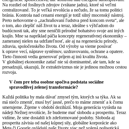
Na rozdiel od fosílnych zdrojov (vrátane jadra), ktoré sú veľmi
centralizované. To je veľká revolúcia a nečudo, že sa tomu politici
bránia. Kontrola nad cenami energií je totiž silný mocenský nástroj.
Preto nehovorme o „zachraňovaní ľudstva pred koncom sveta“, ale
o tom, ako zlepšiť náš život tu a teraz, ideálne s výhľadom do
budúcnosti tak, aby sme neničili prírodné bohatstvo svoje ani iných
krajín. Mne sa napríklad páčia koncepty regeneratívnej ekonomiky –
zameranej nielen na udržateľnosť, ale aj na regeneráciu prírody,
zdravia, spoločenského života. Od výroby sa vieme posúvať
k oprave vecí, náprave systémov, uzdravovaniu, ochrane a opatere.
Tieto činnosti vedia generovať príjem aj inú kvalitu života.
V globálnej ekonomike zatiaľ nie sú dominantné, ale tam, kde sa
presadzujú, ukazujú, že extraktivizmus nie je jedinou možnou cestou
rozvoja.
V čom pre teba osobne spočíva podstata sociálne
spravodlivej zelenej transformácie?
Každá politika by mala dávať zmysel tým, ktorých sa týka. Ak sa
má niečo zmeniť, musí byť jasné, prečo to máme zmeniť a k čomu
smerujeme. Žijeme v období dezilúzií. Moja generácia vyrástla na
nádeji Nežnej revolúcie, že budeme mať slobodu a prosperitu. Teraz
vidíme, že sme dosiahli ich zdeformované podoby. Sloboda aj
prosperita závisia od našej kúpnej sily, globálne korporácie ako
Meta či Google ovládajú naše životy viac než volená polisotická