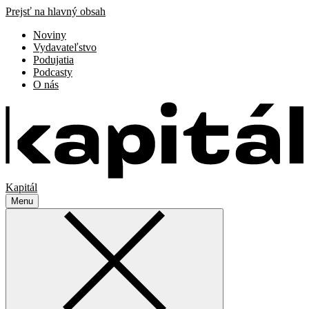
Prejsť na hlavný obsah
Noviny
Vydavateľstvo
Podujatia
Podcasty
O nás
Kapitál
Menu