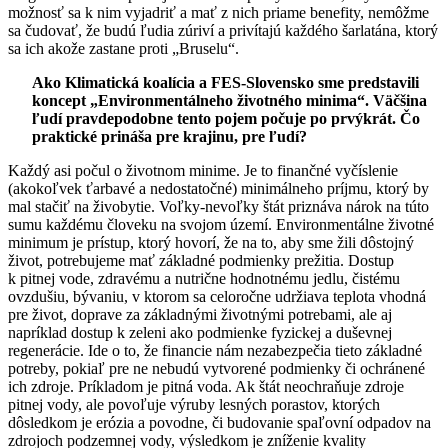
možnosť sa k nim vyjadriť a mať z nich priame benefity, nemôžme
sa čudovať, že budú ľudia zúriví a privítajú každého šarlatána, ktorý
sa ich akože zastane proti „Bruselu“.
Ako Klimatická koalícia a FES-Slovensko sme predstavili
koncept „Environmentálneho životného minima“. Väčšina
ľudí pravdepodobne tento pojem počuje po prvýkrát. Čo
praktické prináša pre krajinu, pre ľudí?
Každý asi počul o životnom minime. Je to finančné vyčíslenie
(akokoľvek ťarbavé a nedostatočné) minimálneho príjmu, ktorý by
mal stačiť na živobytie. Voľky-nevoľky štát priznáva nárok na túto
sumu každému človeku na svojom území. Environmentálne životné
minimum je prístup, ktorý hovorí, že na to, aby sme žili dôstojný
život, potrebujeme mať základné podmienky prežitia. Dostup
k pitnej vode, zdravému a nutrične hodnotnému jedlu, čistému
ovzdušiu, bývaniu, v ktorom sa celoročne udržiava teplota vhodná
pre život, doprave za základnými životnými potrebami, ale aj
napríklad dostup k zeleni ako podmienke fyzickej a duševnej
regenerácie. Ide o to, že financie nám nezabezpečia tieto základné
potreby, pokiaľ pre ne nebudú vytvorené podmienky či ochránené
ich zdroje. Príkladom je pitná voda. Ak štát neochraňuje zdroje
pitnej vody, ale povoľuje výruby lesných porastov, ktorých
dôsledkom je erózia a povodne, či budovanie spaľovní odpadov na
zdrojoch podzemnej vody, výsledkom je zníženie kvality