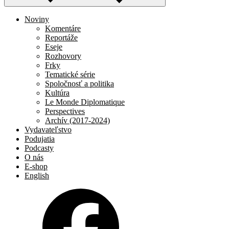
Noviny
Komentáre
Reportáže
Eseje
Rozhovory
Frky
Tematické série
Spoločnosť a politika
Kultúra
Le Monde Diplomatique
Perspectives
Archív (2017-2024)
Vydavateľstvo
Podujatia
Podcasty
O nás
E-shop
English