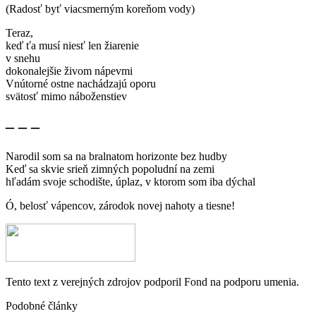
(Radosť byť viacsmerným koreňom vody)
Teraz,
keď ťa musí niesť len žiarenie
v snehu
dokonalejšie živom nápevmi
Vnútorné ostne nachádzajú oporu
svätosť mimo náboženstiev
– – –
Narodil som sa na bralnatom horizonte bez hudby
Keď sa skvie srieň zimných popoludní na zemi
hľadám svoje schodište, úplaz, v ktorom som iba dýchal
Ó, belosť vápencov, zárodok novej nahoty a tiesne!
Tento text z verejných zdrojov podporil Fond na podporu umenia.
Podobné články