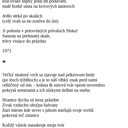
kráľovské štipky jedál im podávam,
malé horké sústa na kovových tanieroch
Jedlo steká po skalách
(celý svah sa im zosúva do úst)
A pohoria v priesvitných prívaloch Slnka!
Samota na prehnutej skale,
trávy visiace do prázdna
1971
*
Veľký stratený vrch sa zjavuje nad príkrovom hmly
(po troch týždňoch) a je to náš vlhký znak pred nami
odlúčený od nás – krásna & surová tvár oproti novembru
pokrytá semenami a ich nízkymi tieňmi na snehu
Hranice dychu sú teraz prázdne
Zvuk vzduchu obsýpa balvany
žiari miesto kde sever s juhom miešajú svoje svetlá
pokrvnú reč zimnice
Každý vánok masakruje moju tvár