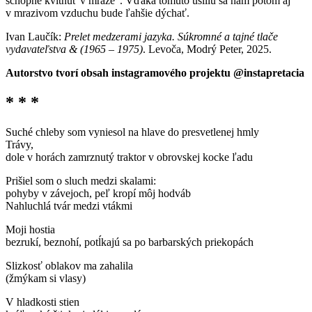
schopné kvitnúť v mraze“. Vďaka tomuto úsiliu sa nám potom aj
v mrazivom vzduchu bude ľahšie dýchať.
Ivan Laučík:
Prelet medzerami jazyka. Súkromné a tajné tlače
vydavateľstva & (1965 – 1975)
. Levoča, Modrý Peter, 2025.
Autorstvo tvorí obsah instagramového projektu @instapretacia
* * *
Suché chleby som vyniesol na hlave do presvetlenej hmly
Trávy,
dole v horách zamrznutý traktor v obrovskej kocke ľadu
Prišiel som o sluch medzi skalami:
pohyby v závejoch, peľ kropí môj hodváb
Nahluchlá tvár medzi vtákmi
Moji hostia
bezrukí, beznohí, potĺkajú sa po barbarských priekopách
Slizkosť oblakov ma zahalila
(žmýkam si vlasy)
V hladkosti stien