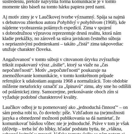
sústredeniu, pretože najvyššia forma komunikácie je v tomto
momente táto báseň na tomto hárku papiera pred nami.
Aj motív zimy je v Laučíkovej tvorbe významný. Spája sa najmä
s debutovou zbierkou autora
Pohyblivý v pohyblivom
(1968), kde
nájdeme vyobrazenia polárnych expedícií. Zima v spojení
s dobrodružnou výpravou reprezentuje drsnú realitu, ktorá nám
kladie prekážky, no zároveň sa stáva javiskom čestného súboja
s nepriaznivými podmienkami – takáto „čistá“ zima takpovediac
utužuje charakter človeka.
Angažovanosť v tomto súboji v citovanom úryvku zvýrazňuje
trikrát zopakovaný výraz „úsilie“, ktorý sa viaže na „čas
nepočuteľnosti“. Motív „nepočuteľnosti“ poukazuje na
znemožňovanie komunikácie, v tomto konkrétnom prípade
referujúce k udalostiam augusta 1968 a normalizácii. Toto obdobie
môžeme metaforicky označiť za „špinavú“ zimu, aby sme ho odlíšili
od polárnickej zimy. Samozrejme, prekonávanie oboch zím si
vyžaduje podobné charakterové kvality.
Laučíkov odboj je tu pomenovaný ako „jednoduchá činnosť“ – on
sám predsa robí to, čo dovtedy: píše. Vzhľadom na (ne)možnosti
jazyka a obmedzené možnosti publikovania sa dá namietať, že
komunikovať básňou vôbec nie je jednoduché. Práve v tom je však
(dô)vtip – treba ísť do hĺbky, hľadať podstatu bytia, tie „vlákna,