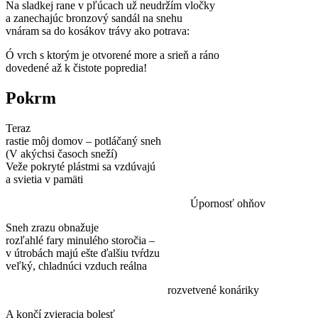
Na sladkej rane v pľúcach už neudržím vločky
a zanechajúc bronzový sandál na snehu
vnáram sa do kosákov trávy ako potrava:
Ó vrch s ktorým je otvorené more a srieň a ráno
dovedené až k čistote popredia!
Pokrm
Teraz
rastie môj domov – potláčaný sneh
(V akýchsi časoch sneží)
Veže pokryté plástmi sa vzdúvajú
a svietia v pamäti
Úpornosť ohňov
Sneh zrazu obnažuje
rozľahlé fary minulého storočia –
v útrobách majú ešte ďalšiu tvŕdzu
veľký, chladnúci vzduch reálna
rozvetvené konáriky
A končí zvieracia bolesť