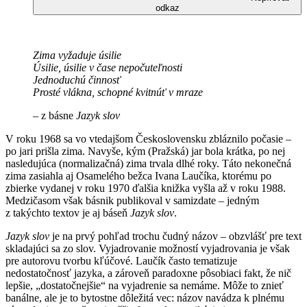
odkaz
Zima vyžaduje úsilie
Úsilie, úsilie v čase nepočuteľnosti
Jednoduchú činnosť
Prosté vlákna, schopné kvitnúť v mraze
– z básne
Jazyk slov
V roku 1968 sa vo vtedajšom Československu zbláznilo počasie –
po jari prišla zima. Navyše, kým (Pražská) jar bola krátka, po nej
nasledujúca (normalizačná) zima trvala dlhé roky. Táto nekonečná
zima zasiahla aj Osamelého bežca Ivana Laučíka, ktorému po
zbierke vydanej v roku 1970 ďalšia knižka vyšla až v roku 1988.
Medzičasom však básnik publikoval v samizdate – jedným
z takýchto textov je aj báseň
Jazyk slov
.
Jazyk slov
je na prvý pohľad trochu čudný názov – obzvlášť pre text
skladajúci sa zo slov. Vyjadrovanie možností vyjadrovania je však
pre autorovu tvorbu kľúčové. Laučík často tematizuje
nedostatočnosť jazyka, a zároveň paradoxne pôsobiaci fakt, že nič
lepšie, „dostatočnejšie“ na vyjadrenie sa nemáme. Môže to znieť
banálne, ale je to bytostne dôležitá vec: názov navádza k plnému