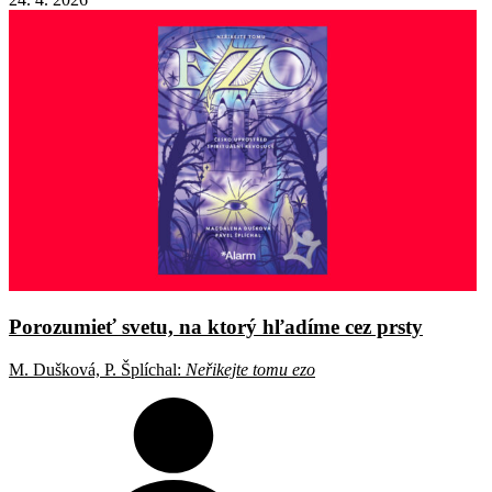
Porozumieť svetu, na ktorý hľadíme cez prsty
M. Dušková, P. Šplíchal:
Neřikejte tomu ezo