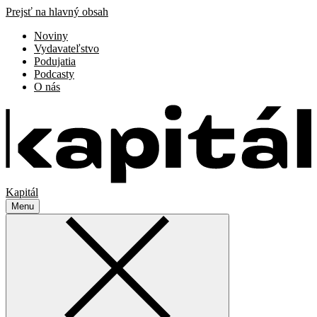
Prejsť na hlavný obsah
Noviny
Vydavateľstvo
Podujatia
Podcasty
O nás
Kapitál
Menu