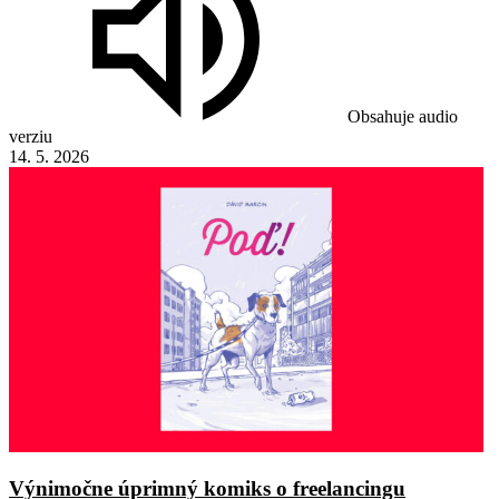
Obsahuje audio
verziu
14. 5. 2026
Výnimočne úprimný komiks o freelancingu