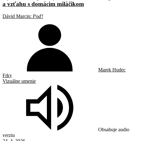
a vzťahu s domácim miláčikom
Dávid Marcin:
Poď!
Marek Hudec
Frky
Vizuálne umenie
Obsahuje audio
verziu
24. 4. 2026