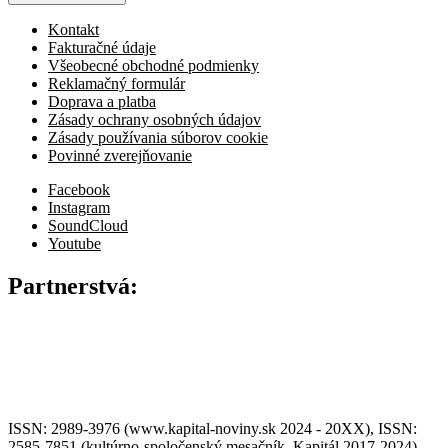
Kontakt
Fakturačné údaje
Všeobecné obchodné podmienky
Reklamačný formulár
Doprava a platba
Zásady ochrany osobných údajov
Zásady používania súborov cookie
Povinné zverejňovanie
Facebook
Instagram
SoundCloud
Youtube
Partnerstvá:
ISSN: 2989-3976 (www.kapital-noviny.sk 2024 - 20XX), ISSN:
2585-7851 (kultúrno-spoločenský mesačník, Kapitál 2017-2024),