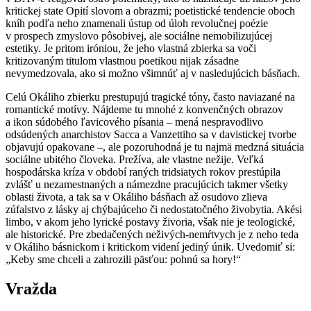
kritickej state Opití slovom a obrazmi; poetistické tendencie oboch
kníh podľa neho znamenali ústup od úloh revolučnej poézie
v prospech zmyslovo pôsobivej, ale sociálne nemobilizujúcej
estetiky. Je pritom iróniou, že jeho vlastná zbierka sa voči
kritizovaným titulom vlastnou poetikou nijak zásadne
nevymedzovala, ako si možno všimnúť aj v nasledujúcich básňach.
Celú Okáliho zbierku prestupujú tragické tóny, často naviazané na
romantické motívy. Nájdeme tu mnohé z konvenčných obrazov
a ikon súdobého ľavicového písania – mená nespravodlivo
odsúdených anarchistov Sacca a Vanzettiho sa v davistickej tvorbe
objavujú opakovane –, ale pozoruhodná je tu najmä medzná situácia
sociálne ubitého človeka. Prežíva, ale vlastne nežije. Veľká
hospodárska kríza v období raných tridsiatych rokov prestúpila
zvlášť u nezamestnaných a námezdne pracujúcich takmer všetky
oblasti života, a tak sa v Okáliho básňach až osudovo zlieva
zúfalstvo z lásky aj chýbajúceho či nedostatočného živobytia. Akési
limbo, v akom jeho lyrické postavy živoria, však nie je teologické,
ale historické. Pre zbedačených neživých-nemŕtvych je z neho teda
v Okáliho básnickom i kritickom videní jediný únik. Uvedomiť si:
„Keby sme chceli a zahrozili päsťou: pohnú sa hory!“
Vražda