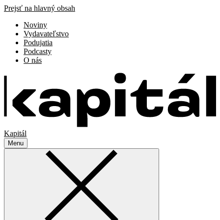
Prejsť na hlavný obsah
Noviny
Vydavateľstvo
Podujatia
Podcasty
O nás
Kapitál
Menu