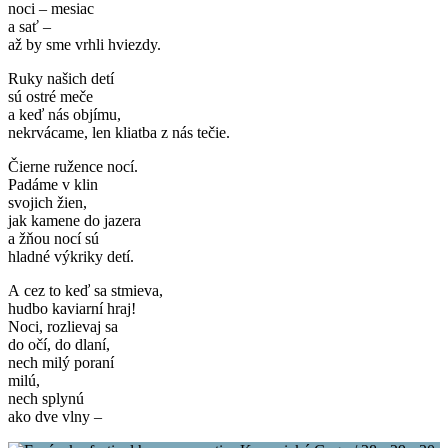
noci – mesiac
a sať –
až by sme vrhli hviezdy.
Ruky našich detí
sú ostré meče
a keď nás objímu,
nekrvácame, len kliatba z nás tečie.
Čierne ružence nocí.
Padáme v klin
svojich žien,
jak kamene do jazera
a žňou nocí sú
hladné výkriky detí.
A cez to keď sa stmieva,
hudbo kaviarní hraj!
Noci, rozlievaj sa
do očí, do dlaní,
nech milý poraní
milú,
nech splynú
ako dve vlny –