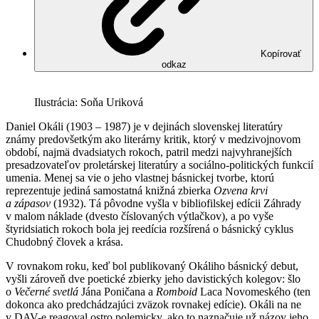
Kopírovať
odkaz
Ilustrácia: Soňa Uriková
Daniel Okáli (1903 – 1987) je v dejinách slovenskej literatúry
známy predovšetkým ako literárny kritik, ktorý v medzivojnovom
období, najmä dvadsiatych rokoch, patril medzi najvyhranejších
presadzovateľov proletárskej literatúry a sociálno-politických funkcií
umenia. Menej sa vie o jeho vlastnej básnickej tvorbe, ktorú
reprezentuje jediná samostatná knižná zbierka
Ozvena krvi
a zápasov
(1932). Tá pôvodne vyšla v bibliofilskej edícii Záhrady
v malom náklade (dvesto číslovaných výtlačkov), a po vyše
štyridsiatich rokoch bola jej reedícia rozšírená o básnický cyklus
Chudobný človek a krása.
V rovnakom roku, keď bol publikovaný Okáliho básnický debut,
vyšli zároveň dve poetické zbierky jeho davistických kolegov: šlo
o
Večerné svetlá
Jána Poničana a
Romboid
Laca Novomeského (ten
dokonca ako predchádzajúci zväzok rovnakej edície). Okáli na ne
v DAV-e reagoval ostro polemicky, ako to naznačuje už názov jeho