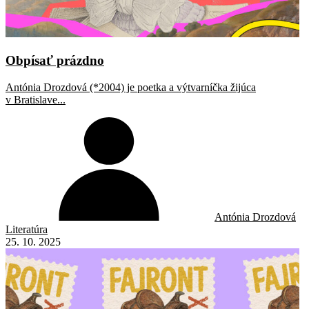
Obpísať prázdno
Antónia Drozdová (*2004) je poetka a výtvarníčka žijúca
v Bratislave...
Antónia Drozdová
Literatúra
25. 10. 2025