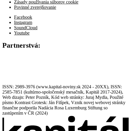
Zásady používania súborov cookie
Povinné zverejňovanie
Facebook
Instagram
SoundCloud
Youtube
Partnerstvá:
ISSN: 2989-3976 (www.kapital-noviny.sk 2024 - 20XX), ISSN:
2585-7851 (kultúrno-spoločenský mesačník, Kapitál 2017-2024),
Web dizajn: Peter Pozník, Kód web stránky: Juraj Mydla, Použité
písmo Kontrast Grotesk: Ján Filípek, Vznik novej webovej stránky
finančne podporila Nadácia Rosa Luxemburg Stiftung so
zastúpením v ČR (2024)