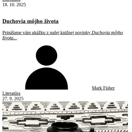
18. 10. 2025
Duchovia môjho života
Prinášame vám ukážku z našej knižnej novinky
Duchovia môjho
života
...
Mark Fisher
Literatúra
27. 9. 2025