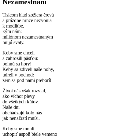
Nezamestnaní
Tisícom hlad zožiera črevá
a prázdne hrnce nezvonia
k modlitbe,
kým nám:
miliónom nezamestnaným
hnijú svaly.
Keby sme chceli
a zahrozili päsťou:
pohnú sa hory!
Keby sa zdiveli naše nohy,
udreli v pochod:
zem sa pod nami preborí!
Život nás však rozvial,
ako víchor plevy
do všetkých kútov.
Naše dni
obchádzajú kolo nás
jak nenažratí mnísi.
Keby sme mohli
uchopiť aspoň biele vemeno