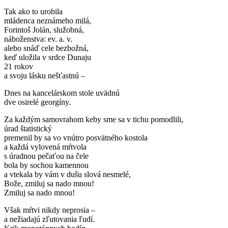
Tak ako to urobila
mládenca neznámeho milá,
Forintoš Jolán, služobná,
náboženstva: ev. a. v.
alebo snáď cele bezbožná,
keď uložila v srdce Dunaju
21 rokov
a svoju lásku nešťastnú –
Dnes na kancelárskom stole uvädnú
dve osirelé georgíny.
Za každým samovrahom keby sme sa v tichu pomodlili,
úrad štatistický
premenil by sa vo vnútro posvätného kostola
a každá vylovená mŕtvola
s úradnou pečaťou na čele
bola by sochou kamennou
a vtekala by vám v dušu slová nesmelé,
Bože, zmiluj sa nado mnou!
Zmiluj sa nado mnou!
Však mŕtvi nikdy neprosia –
a nežiadajú zľutovania ľudí.