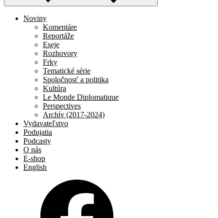
Noviny
Komentáre
Reportáže
Eseje
Rozhovory
Frky
Tematické série
Spoločnosť a politika
Kultúra
Le Monde Diplomatique
Perspectives
Archív (2017-2024)
Vydavateľstvo
Podujatia
Podcasty
O nás
E-shop
English