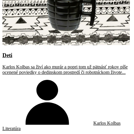
Deti
Karlos Kolbas sa živí ako murár a popri tom už pätnásť rokov píše
ocenené poviedky o dedinskom prostredí či robotníckom živote...
Karlos Kolbas
Literatúra