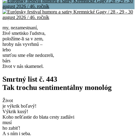
my, nezamestnaní,
živé smetisko ľudstva,
položíme-li sa v zem,
hroby nás vyvrhnú –
lebo
smrťou sme ešte nedozreli,
bárs
život v nás skamenel.
Smrtný list č. 443
Tak trochu sentimentálny monológ
Život
je výkrik boľavý!
Výkrik kusý!
Koho nešťastie do blata cesty zadlávi
musí
ho zabiť!
A s ním i seba.