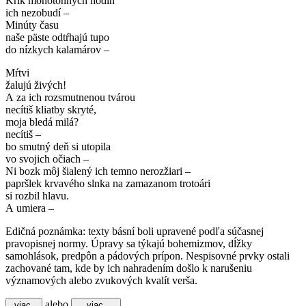
Krik monotónnych hodín
ich nezobudí –
Minúty času
naše päste odtŕhajú tupo
do nízkych kalamárov –
Mŕtvi
žalujú živých!
A za ich rozsmutnenou tvárou
necítiš kliatby skryté,
moja bledá milá?
necítiš –
bo smutný deň si utopila
vo svojich očiach –
Ni bozk môj šialený ich temno nerozžiari –
papršlek krvavého slnka na zamazanom trotoári
si rozbil hlavu.
A umiera –
Edičná poznámka: texty básní boli upravené podľa súčasnej
pravopisnej normy. Úpravy sa týkajú bohemizmov, dĺžky
samohlások, predpôn a pádových prípon. Nespisovné prvky ostali
zachované tam, kde by ich nahradením došlo k narušeniu
významových alebo zvukových kvalít verša.
alebo
viac
viac