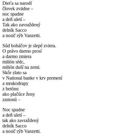
Dieťa sa narodí
človek zvädne –
noc spadne
a deň uletí –
Tak ako zavraždený
delník Sacco
a nosič rýb Vanzetti.
Súd boháčov je slepé zviera.
O právo darmo prosí
a darmo zmiera
milión sŕdc,
milión duší na zemi.
Skôr zlato sa
v National banke v krv premení
a mrakodrapy
z betónu
ako plačúce ženy
zastonú –
Noc spadne
a deň uletí –
tak ako zavraždený
delník Sacco
a nosič rýb Vanzetti.