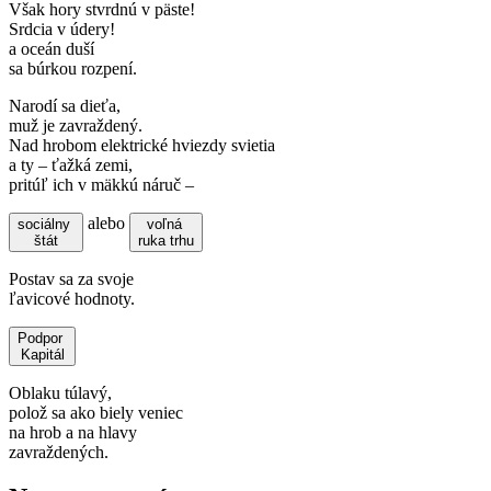
Však hory stvrdnú v päste!
Srdcia v údery!
a oceán duší
sa búrkou rozpení.
Narodí sa dieťa,
muž je zavraždený.
Nad hrobom elektrické hviezdy svietia
a ty – ťažká zemi,
pritúľ ich v mäkkú náruč –
alebo
sociálny
voľná
štát
ruka trhu
Postav sa za svoje
ľavicové hodnoty.
Podpor
Kapitál
Oblaku túlavý,
polož sa ako biely veniec
na hrob a na hlavy
zavraždených.