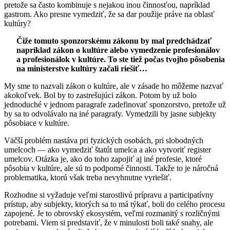
pretože sa často kombinuje s nejakou inou činnosťou, napríklad
gastrom. Ako presne vymedziť, že sa dar použije práve na oblasť
kultúry?
Čiže tomuto sponzorskému zákonu by mal predchádzať
napríklad zákon o kultúre alebo vymedzenie profesionálov
a profesionálok v kultúre. To ste tiež počas tvojho pôsobenia
na ministerstve kultúry začali riešiť…
My sme to nazvali zákon o kultúre, ale v zásade ho môžeme nazvať
akokoľvek. Bol by to zastrešujúci zákon. Potom by už bolo
jednoduché v jednom paragrafe zadefinovať sponzorstvo, pretože už
by sa to odvolávalo na iné paragrafy. Vymedzili by jasne subjekty
pôsobiace v kultúre.
Väčší problém nastáva pri fyzických osobách, pri slobodných
umelcoch — ako vymedziť štatút umelca a ako vytvoriť register
umelcov. Otázka je, ako do toho zapojiť aj iné profesie, ktoré
pôsobia v kultúre, ale sú to podporné činnosti. Takže to je náročná
problematika, ktorú však treba nevyhnutne vyriešiť.
Rozhodne si vyžaduje veľmi starostlivú prípravu a participatívny
prístup, aby subjekty, ktorých sa to má týkať, boli do celého procesu
zapojené. Je to obrovský ekosystém, veľmi rozmanitý s rozličnými
potrebami. Viem si predstaviť, že v minulosti boli také snahy, ale