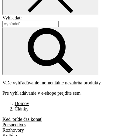
Vyhľadať:
Vaše vyhľadávanie momentálne nezahŕňa produkty.
Pre vyhľadávanie v e-shope
prejdite sem
.
Domov
Články
Keď príde čas konať
Perspectives
Rozhovory
Kultúra