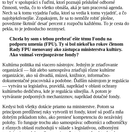
to byť v spolupráci s ľuďmi, ktorí poznajú príslušné odborné
činnosti, vedia, čo to všetko obnáša, aká je tam pracovná agenda.
Nech sa k tomu vyjadria ľudia, ktorí sa vedia k tomu vyjadriť, a čo
najobjektívnejšie. Zopakujem, že sa to nemôže robiť plošne,
povedzme škrtnúť desať percent z rozpočtu každému. To je cesta do
pekla, to je jednoducho nezmysel.
Chcela by som s tebou prebrať ešte tému Fondu na
podporu umenia (FPU). Ty si bol niekoľko rokov členom
Rady FPU menovaný ako zástupca ministerstva kultúry.
Ako vnímaš verejnoprávne fondy?
Kultúrna politika má viacero nástrojov. Jedným je zriaďovanie
organizácií — štát alebo samospráva zriaďujú rôzne kultúrne
organizácie, ako sú divadlá, múzeá, knižnice, informačno-
dokumentačné pracoviská a podobne. Ďalším nástrojom je regulácia
— vytvára sa legislatíva, pravidlá, napríklad v oblasti ochrany
kultúrneho dedičstva, kde je regulácia silnejšia. A potom je
vytváranie podporných mechanizmov, napríklad dotačné fondy.
Kedysi boli všetky dotácie priamo na ministerstve. Potom sa
princípom predĺženej ruky vytvorili tri fondy, ktoré sú podľa mňa
dobrým príkladom toho, ako preniesť kompetenciu do nezávislej
polohy. To funguje trochu ako samospráva: odborníci a odborníčky
z rôznych oblastí rozhodujú v súlade s legislatívou, odbornými