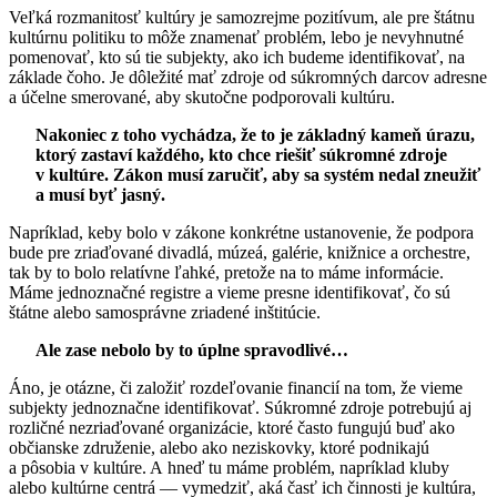
Veľká rozmanitosť kultúry je samozrejme pozitívum, ale pre štátnu
kultúrnu politiku to môže znamenať problém, lebo je nevyhnutné
pomenovať, kto sú tie subjekty, ako ich budeme identifikovať, na
základe čoho. Je dôležité mať zdroje od súkromných darcov adresne
a účelne smerované, aby skutočne podporovali kultúru.
Nakoniec z toho vychádza, že to je základný kameň úrazu,
ktorý zastaví každého, kto chce riešiť súkromné zdroje
v kultúre. Zákon musí zaručiť, aby sa systém nedal zneužiť
a musí byť jasný.
Napríklad, keby bolo v zákone konkrétne ustanovenie, že podpora
bude pre zriaďované divadlá, múzeá, galérie, knižnice a orchestre,
tak by to bolo relatívne ľahké, pretože na to máme informácie.
Máme jednoznačné registre a vieme presne identifikovať, čo sú
štátne alebo samosprávne zriadené inštitúcie.
Ale zase nebolo by to úplne spravodlivé…
Áno, je otázne, či založiť rozdeľovanie financií na tom, že vieme
subjekty jednoznačne identifikovať. Súkromné zdroje potrebujú aj
rozličné nezriaďované organizácie, ktoré často fungujú buď ako
občianske združenie, alebo ako neziskovky, ktoré podnikajú
a pôsobia v kultúre. A hneď tu máme problém, napríklad kluby
alebo kultúrne centrá — vymedziť, aká časť ich činnosti je kultúra,