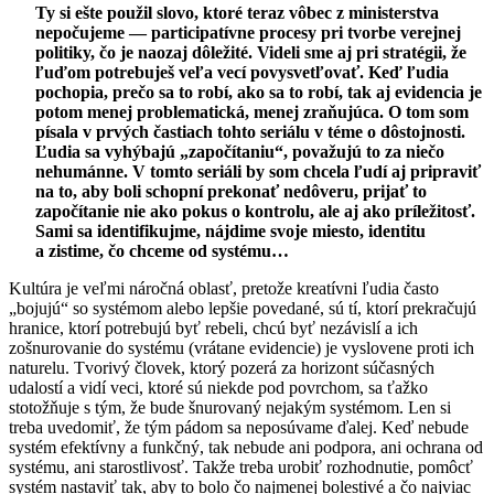
Ty si ešte použil slovo, ktoré teraz vôbec z ministerstva
nepočujeme — participatívne procesy pri tvorbe verejnej
politiky, čo je naozaj dôležité. Videli sme aj pri stratégii, že
ľuďom potrebuješ veľa vecí povysvetľovať. Keď ľudia
pochopia, prečo sa to robí, ako sa to robí, tak aj evidencia je
potom menej problematická, menej zraňujúca. O tom som
písala v prvých častiach tohto seriálu v téme o dôstojnosti.
Ľudia sa vyhýbajú „započítaniu“, považujú to za niečo
nehumánne. V tomto seriáli by som chcela ľudí aj pripraviť
na to, aby boli schopní prekonať nedôveru, prijať to
započítanie nie ako pokus o kontrolu, ale aj ako príležitosť.
Sami sa identifikujme, nájdime svoje miesto, identitu
a zistime, čo chceme od systému…
Kultúra je veľmi náročná oblasť, pretože kreatívni ľudia často
„bojujú“ so systémom alebo lepšie povedané, sú tí, ktorí prekračujú
hranice, ktorí potrebujú byť rebeli, chcú byť nezávislí a ich
zošnurovanie do systému (vrátane evidencie) je vyslovene proti ich
naturelu. Tvorivý človek, ktorý pozerá za horizont súčasných
udalostí a vidí veci, ktoré sú niekde pod povrchom, sa ťažko
stotožňuje s tým, že bude šnurovaný nejakým systémom. Len si
treba uvedomiť, že tým pádom sa neposúvame ďalej. Keď nebude
systém efektívny a funkčný, tak nebude ani podpora, ani ochrana od
systému, ani starostlivosť. Takže treba urobiť rozhodnutie, pomôcť
systém nastaviť tak, aby to bolo čo najmenej bolestivé a čo najviac