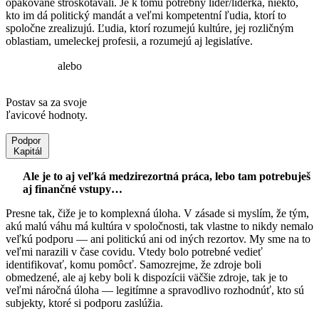
opakovane stroskotávali. Je k tomu potrebný líder/líderka, niekto,
kto im dá politický mandát a veľmi kompetentní ľudia, ktorí to
spoločne zrealizujú. Ľudia, ktorí rozumejú kultúre, jej rozličným
oblastiam, umeleckej profesii, a rozumejú aj legislatíve.
alebo
Postav sa za svoje
ľavicové hodnoty.
Podpor
Kapitál
Ale je to aj veľká medzirezortná práca, lebo tam potrebuješ
aj finančné vstupy…
Presne tak, čiže je to komplexná úloha. V zásade si myslím, že tým,
akú malú váhu má kultúra v spoločnosti, tak vlastne to nikdy nemalo
veľkú podporu — ani politickú ani od iných rezortov. My sme na to
veľmi narazili v čase covidu. Vtedy bolo potrebné vedieť
identifikovať, komu pomôcť. Samozrejme, že zdroje boli
obmedzené, ale aj keby boli k dispozícii väčšie zdroje, tak je to
veľmi náročná úloha — legitímne a spravodlivo rozhodnúť, kto sú
subjekty, ktoré si podporu zaslúžia.