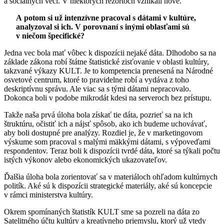
a sociálnych vecí. V niektorých rezortoch vznikali nové.
A potom si už intenzívne pracoval s dátami v kultúre,
analyzoval si ich. V porovnaní s inými oblasťami sú
v niečom špecifické?
Jedna vec bola mať vôbec k dispozícii nejaké dáta. Dlhodobo sa na
základe zákona robí štátne štatistické zisťovanie v oblasti kultúry,
takzvané výkazy KULT. Je to kompetencia prenesená na Národné
osvetové centrum, ktoré to pravidelne robí a vydáva z toho
deskriptívnu správu. Ale viac sa s tými dátami nepracovalo.
Dokonca boli v podobe mikrodát kdesi na serveroch bez prístupu.
Takže naša prvá úloha bola získať tie dáta, pozrieť sa na ich
štruktúru, očistiť ich a nájsť spôsob, ako ich budeme uchovávať,
aby boli dostupné pre analýzy. Rozdiel je, že v marketingovom
výskume som pracoval s malými mäkkými dátami, s výpoveďami
respondentov. Teraz boli k dispozícii tvrdé dáta, ktoré sa týkali počtu
istých výkonov alebo ekonomických ukazovateľov.
Ďalšia úloha bola zorientovať sa v materiáloch ohľadom kultúrnych
politík. Aké sú k dispozícii strategické materiály, aké sú koncepcie
v rámci ministerstva kultúry.
Okrem spomínaných štatistík KULT sme sa pozreli na dáta zo
Satelitného účtu kultúry a kreatívneho priemyslu, ktorý už vtedy