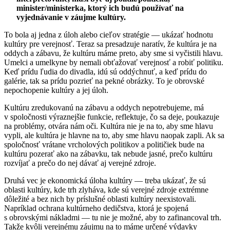
minister/ministerka, ktorý ich budú používať na
vyjednávanie v záujme kultúry.
To bola aj jedna z úloh alebo cieľov stratégie — ukázať hodnotu
kultúry pre verejnosť. Teraz sa presadzuje naratív, že kultúra je na
oddych a zábavu, že kultúru máme preto, aby sme si vyčistili hlavu.
Umelci a umelkyne by nemali obťažovať verejnosť a robiť politiku.
Keď prídu ľudia do divadla, idú sú oddýchnuť, a keď prídu do
galérie, tak sa prídu pozrieť na pekné obrázky. To je obrovské
nepochopenie kultúry a jej úloh.
Kultúru zredukovanú na zábavu a oddych nepotrebujeme, má
v spoločnosti výraznejšie funkcie, reflektuje, čo sa deje, poukazuje
na problémy, otvára nám oči. Kultúra nie je na to, aby sme hlavu
vypli, ale kultúra je hlavne na to, aby sme hlavu naopak zapli. Ak sa
spoločnosť vrátane vrcholových politikov a političiek bude na
kultúru pozerať ako na zábavku, tak nebude jasné, prečo kultúru
rozvíjať a prečo do nej dávať aj verejné zdroje.
Druhá vec je ekonomická úloha kultúry — treba ukázať, že sú
oblasti kultúry, kde trh zlyháva, kde sú verejné zdroje extrémne
dôležité a bez nich by príslušné oblasti kultúry neexistovali.
Napríklad ochrana kultúrneho dedičstva, ktorá je spojená
s obrovskými nákladmi — tu nie je možné, aby to zafinancoval trh.
Takže kvôli verejnému záujmu na to máme určené výdavky