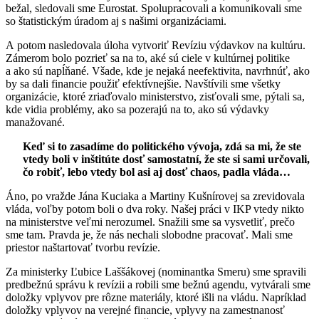
bežal, sledovali sme Eurostat. Spolupracovali a komunikovali sme
so štatistickým úradom aj s našimi organizáciami.
A potom nasledovala úloha vytvoriť Revíziu výdavkov na kultúru.
Zámerom bolo pozrieť sa na to, aké sú ciele v kultúrnej politike
a ako sú napĺňané. Všade, kde je nejaká neefektivita, navrhnúť, ako
by sa dali financie použiť efektívnejšie. Navštívili sme všetky
organizácie, ktoré zriaďovalo ministerstvo, zisťovali sme, pýtali sa,
kde vidia problémy, ako sa pozerajú na to, ako sú výdavky
manažované.
Keď si to zasadíme do politického vývoja, zdá sa mi, že ste
vtedy boli v inštitúte dosť samostatní, že ste si sami určovali,
čo robiť, lebo vtedy bol asi aj dosť chaos, padla vláda…
Áno, po vražde Jána Kuciaka a Martiny Kušnírovej sa zrevidovala
vláda, voľby potom boli o dva roky. Našej práci v IKP vtedy nikto
na ministerstve veľmi nerozumel. Snažili sme sa vysvetliť, prečo
sme tam. Pravda je, že nás nechali slobodne pracovať. Mali sme
priestor naštartovať tvorbu revízie.
Za ministerky Ľubice Laššákovej (nominantka Smeru) sme spravili
predbežnú správu k revízii a robili sme bežnú agendu, vytvárali sme
doložky vplyvov pre rôzne materiály, ktoré išli na vládu. Napríklad
doložky vplyvov na verejné financie, vplyvy na zamestnanosť