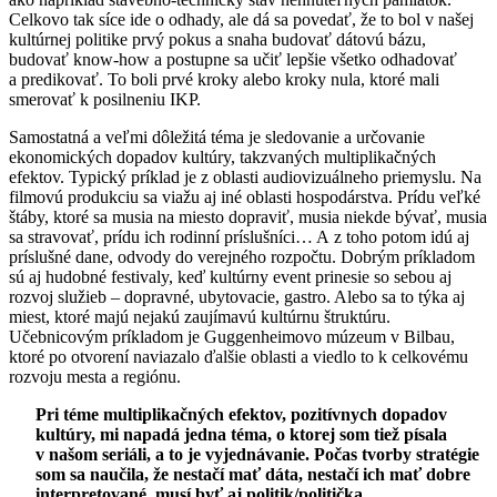
Celkovo tak síce ide o odhady, ale dá sa povedať, že to bol v našej
kultúrnej politike prvý pokus a snaha budovať dátovú bázu,
budovať know-how a postupne sa učiť lepšie všetko odhadovať
a predikovať. To boli prvé kroky alebo kroky nula, ktoré mali
smerovať k posilneniu IKP.
Samostatná a veľmi dôležitá téma je sledovanie a určovanie
ekonomických dopadov kultúry, takzvaných multiplikačných
efektov. Typický príklad je z oblasti audiovizuálneho priemyslu. Na
filmovú produkciu sa viažu aj iné oblasti hospodárstva. Prídu veľké
štáby, ktoré sa musia na miesto dopraviť, musia niekde bývať, musia
sa stravovať, prídu ich rodinní príslušníci… A z toho potom idú aj
príslušné dane, odvody do verejného rozpočtu. Dobrým príkladom
sú aj hudobné festivaly, keď kultúrny event prinesie so sebou aj
rozvoj služieb – dopravné, ubytovacie, gastro. Alebo sa to týka aj
miest, ktoré majú nejakú zaujímavú kultúrnu štruktúru.
Učebnicovým príkladom je Guggenheimovo múzeum v Bilbau,
ktoré po otvorení naviazalo ďalšie oblasti a viedlo to k celkovému
rozvoju mesta a regiónu.
Pri téme multiplikačných efektov, pozitívnych dopadov
kultúry, mi napadá jedna téma, o ktorej som tiež písala
v našom seriáli, a to je vyjednávanie. Počas tvorby stratégie
som sa naučila, že nestačí mať dáta, nestačí ich mať dobre
interpretované, musí byť aj politik/politička,