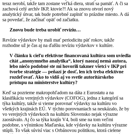
teraz nerobí, takže tam zostane veľká diera, stratí sa pamäť. A či sa
zachová celý archív IKP, ktovie?! Ak sa znovu otvorí nový
analytický útvar, tak bude potrebné zaplniť to prázdne miesto. A dá
sa povedať, že začínať opäť od začiatku.
Znovu bude treba urobiť revíziu…
Revízie výdavkov by mali mať periodicitu päť rokov, takže
rozhodne už je čas aj na ďalšiu revíziu výdavkov v kultúre.
V článku k cieľu efektívne financovaná kultúra som uviedla
citát „anonymného analytika“, ktorý naozaj nemá autora,
lebo niečo podobné ste mi hovorili takmer všetci v IKP pri
tvorbe stratégie — peňazí je dosť, len ich treba efektívne
rozdeľovať. Ako to vidíš aj vo svetle autoritárskeho
prístupu na ministerstve kultúry?
Keď sa pozrieme makropohľadom na dáta z Eurostatu a na
klasifikáciu verejných výdavkov (COFOG), jedna z kategórií sa
týka kultúry, takže si vieme porovnať výdavky na kultúru vo
všetkých krajinách EÚ. V týchto porovnaniach sa neukázalo, že by
vo verejných výdavkoch na kultúru Slovensko nejak výrazne
zaostávalo. Aj čo sa týka krajín V4, boli sme na tom veľmi
podobne, s výnimkou Maďarska, kde výdavky na kultúru výrazne
stúpli. To však súvisí viac s Orbánovou politikou, ktorá cielene