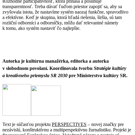
Rozhodne participatívnosť, ktorá prináša a posilňuje
transparentnosť. Treba dávať ľuďom priestor zapojiť sa, aby sa
zvyšovala istota, že nastavíme systém naozaj funkčne, spravodlivo
a efektívne. Keď je skupina, ktorá hľadá riešenia, širšia, sú tam
rozliční odborníci a odborníčky, môžu dať relevantné námety
k tomu, ako systém nastaviť čo najlepšie.
Autorka je kultúrna manažérka, editorka a autorka
v slobodnom povolaní. Koordinovala tvorbu
Stratégie kultúry
a kreatívneho priemyslu SR 2030
pre Ministerstvo kultúry SR.
Text je súčasťou projektu
PERSPECTIVES
– novej značky pre
nezávislú, konštruktívnu a multiperspektívnu žurnalistiku. Projekt je