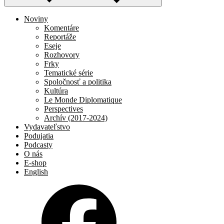
Noviny
Komentáre
Reportáže
Eseje
Rozhovory
Frky
Tematické série
Spoločnosť a politika
Kultúra
Le Monde Diplomatique
Perspectives
Archív (2017-2024)
Vydavateľstvo
Podujatia
Podcasty
O nás
E-shop
English