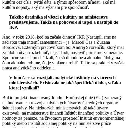
kultúru cez čísla, tvrdé dáta, a týmto spôsobom hľadať, aké má
kultúra dopady, aký má význam pre spoločnosť.
Takého úradníka si všetci z kultúry na ministerstve
predstavujeme. Takže na pohovore si uspel a nastúpil do
IKP.
Áno, v roku 2018, keď sa začala činnosť IKP. Nastúpili sme na
začiatku traja interní zamestnanci – ja, Marcel Čas a Zuzana
Borošová. Externým pracovníkom bol Andrej Svorenčík, ktorý mal
za úlohu útvar rozbehnúť, nájsť ľudí, nastaviť primárne zameranie.
Spoločne sme si prechádzali, čo sú dlhodobé a aktuálne úlohy, na
čom aktuálne robíme, čo je v pláne urobiť. Takto sa prakticky začala
práca analytického oddelenia.
V tom čase sa rozvíjali analytické inštitúty na viacerých
ministerstvách. Existovala nejaká špecifická úloha, vďaka
ktorej vznikali?
Bol to projekt financovaný fondmi Európskej únie (EÚ) zameraný
na budovanie a rozvoj analytických útvarov ústredných orgánov
štátnej správy. Na niektorých ministerstvách už také útvary
existovali, na ministerstve financií Inštitút finančnej politiky a Útvar
hodnoty za peniaze, na životnom prostredí Inštitút environmentálnej
politiky alebo Inštitút sociálnej politiky na ministerstve práce