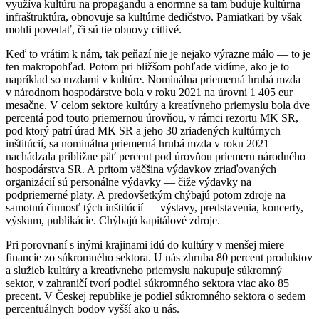
využíva kultúru na propagandu a enormne sa tam buduje kultúrna
infraštruktúra, obnovuje sa kultúrne dedičstvo. Pamiatkari by však
mohli povedať, či sú tie obnovy citlivé.
Keď to vrátim k nám, tak peňazí nie je nejako výrazne málo — to je
ten makropohľad. Potom pri bližšom pohľade vidíme, ako je to
napríklad so mzdami v kultúre. Nominálna priemerná hrubá mzda
v národnom hospodárstve bola v roku 2021 na úrovni 1 405 eur
mesačne. V celom sektore kultúry a kreatívneho priemyslu bola dve
percentá pod touto priemernou úrovňou, v rámci rezortu MK SR,
pod ktorý patrí úrad MK SR a jeho 30 zriadených kultúrnych
inštitúcií, sa nominálna priemerná hrubá mzda v roku 2021
nachádzala približne päť percent pod úrovňou priemeru národného
hospodárstva SR. A pritom väčšina výdavkov zriaďovaných
organizácií sú personálne výdavky — čiže výdavky na
podpriemerné platy. A predovšetkým chýbajú potom zdroje na
samotnú činnosť tých inštitúcií — výstavy, predstavenia, koncerty,
výskum, publikácie. Chýbajú kapitálové zdroje.
Pri porovnaní s inými krajinami idú do kultúry v menšej miere
financie zo súkromného sektora. U nás zhruba 80 percent produktov
a služieb kultúry a kreatívneho priemyslu nakupuje súkromný
sektor, v zahraničí tvorí podiel súkromného sektora viac ako 85
precent. V Českej republike je podiel súkromného sektora o sedem
percentuálnych bodov vyšší ako u nás.