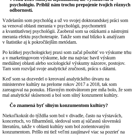
psychológiu. Priblíž nám trochu prepojenie tvojich rôznych
odborností.
Vzdelaním som psychológ a už vo svojej doktorandskej práci som
sa venoval oblasti merania v psychológii, psychometrii
a kvantitatívnej psychológii. Zaoberal som sa otázkami a nástrojmi
merania efektu psychoterapie. Takže som mal blízko k analýzam
v štatistike aj k pokročilejším metódam.
Po krátkej psychologickej praxi som začal pôsobiť vo výskume trhu
a v marketingovom výskume, kde ma najviac bavil výskum
mediálnej oblasti alebo sociologické výskumy názorov, postojov.
Tam som rozvíjal svoje analytické zručnosti, prácu s dátami.
Keď som sa dozvedel o kreovaní analytického útvaru na
ministerstve kultúry na prelome rokov 2017 a 2018, tak som
zareagoval na ponuku. Hlavným motivátorom pre mňa bolo, že som
mal analytické skúsenosti a bol som silný konzument kultúry.
Čo znamená byť silným konzumentom kultúry?
Niekoľkokrát do týždňa som bol v divadle, často na výstavách,
koncertoch, vo filharmónii, sledoval som aj súčasnú slovenskú
literatúru, takže v oblasti kultúry som bol zorientovaným
konzumentom. Prišlo mi tiež veľmi zaujímavé viac sa pozrieť na