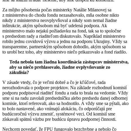
Za môjho pôsobenia počas ministerky Natálie Milanovej sa
z ministerstva do chodu fondu nezasahovalo, mňa osobne nikto
nikdy z ministerstva neovplyvňoval a nikdy som nemal žiadne
inštrukcie, akým spôsobom má byť udelená podpora. Ak
ministerstvo malo nejakú požiadavku na fond, tak sa to spoločne
s predsedom rady a riaditeľom diskutovalo. Napríklad ministerstvo
robilo jednu covidovú výzvu a jednu na podporu Ukrajiny. Vždy sa
transparentne, partnerským spôsobom dohodlo, akým spôsobom sa
to urobí bez toho, aby ministerstvo niečo prikazovalo a fond riadilo.
Teda nebola tam žiadna koordinácia zástupcov ministerstva,
aby sa niečo prehlasovalo, žiadne ovplyvňovanie zo
zákulisia?
V zásade vtedy, čo je veľmi dobré a čo je kľúčové, rada
nerozhodovala o podpore projektov. Na základe rozhodnutí komisií
podporu podpisoval riaditeľ fondu a rada to brala na vedomie. Vždy
sme si na radu zavolali predsedníčku alebo predsedu danej odbornej
komisie, ktorí referovali, ako sa hodnotilo. A vždy sme sa pýtali, ako
to bolo nastavené, ako vnímajú alokáciu, čo odporúčajú pre
budúcoročnú výzvu zmeniť, systémové veci. Od komisií sme
získavali spätnú väzbu pre budúcu úpravu podpornej činnosti.
Nechcem povedať, že FPU fungovalo bezchybne a nebolo čo