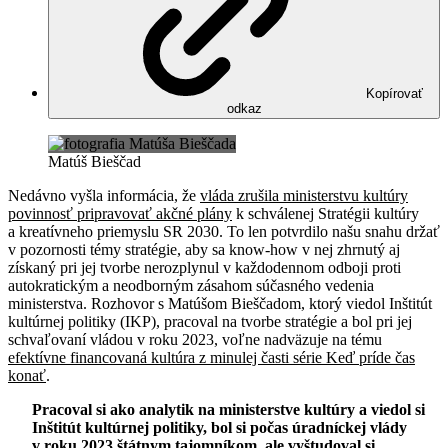
Kopírovať
odkaz
Matúš Bieščad
Nedávno vyšla informácia, že
vláda zrušila ministerstvu kultúry
povinnosť pripravovať akčné plány
k schválenej Stratégii kultúry
a kreatívneho priemyslu SR 2030. To len potvrdilo našu snahu držať
v pozornosti témy stratégie, aby sa know-how v nej zhrnutý aj
získaný pri jej tvorbe nerozplynul v každodennom odboji proti
autokratickým a neodborným zásahom súčasného vedenia
ministerstva. Rozhovor s Matúšom Bieščadom, ktorý viedol Inštitút
kultúrnej politiky (IKP), pracoval na tvorbe stratégie a bol pri jej
schvaľovaní vládou v roku 2023, voľne nadväzuje na tému
efektívne financovaná kultúra z minulej časti série Keď príde čas
konať
.
Pracoval si ako analytik na ministerstve kultúry a viedol si
Inštitút kultúrnej politiky, bol si počas úradníckej vlády
v roku 2023 štátnym tajomníkom, ale vyštudoval si