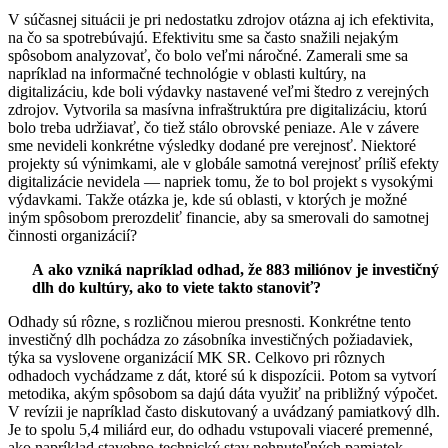
V súčasnej situácii je pri nedostatku zdrojov otázna aj ich efektivita,
na čo sa spotrebúvajú. Efektivitu sme sa často snažili nejakým
spôsobom analyzovať, čo bolo veľmi náročné. Zamerali sme sa
napríklad na informačné technológie v oblasti kultúry, na
digitalizáciu, kde boli výdavky nastavené veľmi štedro z verejných
zdrojov. Vytvorila sa masívna infraštruktúra pre digitalizáciu, ktorú
bolo treba udržiavať, čo tiež stálo obrovské peniaze. Ale v závere
sme nevideli konkrétne výsledky dodané pre verejnosť. Niektoré
projekty sú výnimkami, ale v globále samotná verejnosť príliš efekty
digitalizácie nevidela — napriek tomu, že to bol projekt s vysokými
výdavkami. Takže otázka je, kde sú oblasti, v ktorých je možné
iným spôsobom prerozdeliť financie, aby sa smerovali do samotnej
činnosti organizácií?
A ako vzniká napríklad odhad, že 883 miliónov je investičný
dlh do kultúry, ako to viete takto stanoviť?
Odhady sú rôzne, s rozličnou mierou presnosti. Konkrétne tento
investičný dlh pochádza zo zásobníka investičných požiadaviek,
týka sa vyslovene organizácií MK SR. Celkovo pri rôznych
odhadoch vychádzame z dát, ktoré sú k dispozícii. Potom sa vytvorí
metodika, akým spôsobom sa dajú dáta využiť na približný výpočet.
V revízii je napríklad často diskutovaný a uvádzaný pamiatkový dlh.
Je to spolu 5,4 miliárd eur, do odhadu vstupovali viaceré premenné,
ako napríklad stavebno-technický stav nehnuteľných pamiatok.