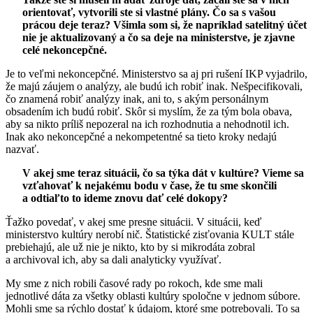
orientovať, vytvorili ste si vlastné plány. Čo sa s vašou
prácou deje teraz? Všimla som si, že napríklad satelitný účet
nie je aktualizovaný a čo sa deje na ministerstve, je zjavne
celé nekoncepčné.
Je to veľmi nekoncepčné. Ministerstvo sa aj pri rušení IKP vyjadrilo,
že majú záujem o analýzy, ale budú ich robiť inak. Nešpecifikovali,
čo znamená robiť analýzy inak, ani to, s akým personálnym
obsadením ich budú robiť. Skôr si myslím, že za tým bola obava,
aby sa nikto príliš nepozeral na ich rozhodnutia a nehodnotil ich.
Inak ako nekoncepčné a nekompetentné sa tieto kroky nedajú
nazvať.
V akej sme teraz situácii, čo sa týka dát v kultúre? Vieme sa
vzťahovať k nejakému bodu v čase, že tu sme skončili
a odtiaľto to ideme znovu dať celé dokopy?
Ťažko povedať, v akej sme presne situácii. V situácii, keď
ministerstvo kultúry nerobí nič. Štatistické zisťovania KULT stále
prebiehajú, ale už nie je nikto, kto by si mikrodáta zobral
a archivoval ich, aby sa dali analyticky využívať.
My sme z nich robili časové rady po rokoch, kde sme mali
jednotlivé dáta za všetky oblasti kultúry spoločne v jednom súbore.
Mohli sme sa rýchlo dostať k údajom, ktoré sme potrebovali. To sa