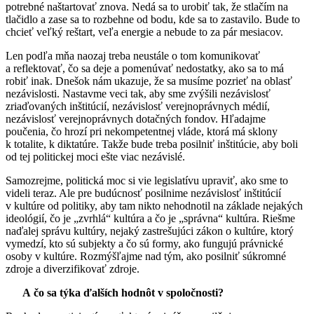
potrebné naštartovať znova. Nedá sa to urobiť tak, že stlačím na
tlačidlo a zase sa to rozbehne od bodu, kde sa to zastavilo. Bude to
chcieť veľký reštart, veľa energie a nebude to za pár mesiacov.
Len podľa mňa naozaj treba neustále o tom komunikovať
a reflektovať, čo sa deje a pomenúvať nedostatky, ako sa to má
robiť inak. Dnešok nám ukazuje, že sa musíme pozrieť na oblasť
nezávislosti. Nastavme veci tak, aby sme zvýšili nezávislosť
zriaďovaných inštitúcií, nezávislosť verejnoprávnych médií,
nezávislosť verejnoprávnych dotačných fondov. Hľadajme
poučenia, čo hrozí pri nekompetentnej vláde, ktorá má sklony
k totalite, k diktatúre. Takže bude treba posilniť inštitúcie, aby boli
od tej politickej moci ešte viac nezávislé.
Samozrejme, politická moc si vie legislatívu upraviť, ako sme to
videli teraz. Ale pre budúcnosť posilnime nezávislosť inštitúcií
v kultúre od politiky, aby tam nikto nehodnotil na základe nejakých
ideológií, čo je „zvrhlá“ kultúra a čo je „správna“ kultúra. Riešme
naďalej správu kultúry, nejaký zastrešujúci zákon o kultúre, ktorý
vymedzí, kto sú subjekty a čo sú formy, ako fungujú právnické
osoby v kultúre. Rozmýšľajme nad tým, ako posilniť súkromné
zdroje a diverzifikovať zdroje.
A čo sa týka ďalších hodnôt v spoločnosti?