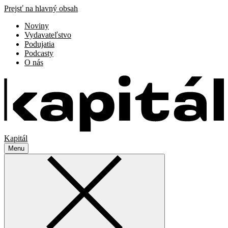
Prejsť na hlavný obsah
Noviny
Vydavateľstvo
Podujatia
Podcasty
O nás
Kapitál
Menu