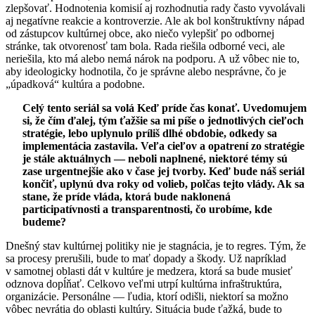
zlepšovať. Hodnotenia komisií aj rozhodnutia rady často vyvolávali
aj negatívne reakcie a kontroverzie. Ale ak bol konštruktívny nápad
od zástupcov kultúrnej obce, ako niečo vylepšiť po odbornej
stránke, tak otvorenosť tam bola. Rada riešila odborné veci, ale
neriešila, kto má alebo nemá nárok na podporu. A už vôbec nie to,
aby ideologicky hodnotila, čo je správne alebo nesprávne, čo je
„úpadková“ kultúra a podobne.
Celý tento seriál sa volá Keď príde čas konať. Uvedomujem
si, že čím ďalej, tým ťažšie sa mi píše o jednotlivých cieľoch
stratégie, lebo uplynulo príliš dlhé obdobie, odkedy sa
implementácia zastavila. Veľa cieľov a opatrení zo stratégie
je stále aktuálnych — neboli naplnené, niektoré témy sú
zase urgentnejšie ako v čase jej tvorby. Keď bude náš seriál
končiť, uplynú dva roky od volieb, polčas tejto vlády. Ak sa
stane, že príde vláda, ktorá bude naklonená
participatívnosti a transparentnosti, čo urobíme, kde
budeme?
Dnešný stav kultúrnej politiky nie je stagnácia, je to regres. Tým, že
sa procesy prerušili, bude to mať dopady a škody. Už napríklad
v samotnej oblasti dát v kultúre je medzera, ktorá sa bude musieť
odznova dopĺňať. Celkovo veľmi utrpí kultúrna infraštruktúra,
organizácie. Personálne — ľudia, ktorí odišli, niektorí sa možno
vôbec nevrátia do oblasti kultúry. Situácia bude ťažká, bude to