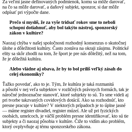
Za veľmi jasne definovaných podmienok, komu sa môže darovať,
na čo sa môže darovať, a daňový subjekt, sponzor, si dar môže
odpísať pri výpočte dane.
Prečo si myslíš, že za vyše tridsať rokov sme to neboli
schopní dotiahnuť, aby bol takýto nástroj, sponzorský
zákon v kultúre?
Naozaj chýba v našej spoločnosti rozhodný konsenzus o skutočnej
úlohe a dôležitosti kultúry. Často zostáva na okraji záujmu. Politické
elity sa skôr zhodli na tom, že šport je pre nás dôležitý, než na tom,
že je dôležitá kultúra.
Alebo vládne aj obava, že by to bol príliš veľký zásah do
celej ekonomiky?
Ťažko povedať, ako to je. Tým, že kultúra je taká rozmanitá
a pôsobí v nej veľa subjektov v rozličných právnych formách, tak je
náročné jednoznačne stanoviť, ktoré subjekty to sú. To sme videli aj
pri tvorbe takzvaných covidových dotácií. Ako sa rozhodnúť, kto
presne pracuje v kultúre? V niektorých prípadoch je to úplne jasné
— máme register divadiel, register múzeí. Ale už pri fyzických
osobách, umelcoch, je väčší problém presne identifikovať, kto sú tie
subjekty a či naozaj pôsobia v kultúre. Čiže to vidím ako problém,
ktorý ovplyvňuje aj tému sponzorského zákona.