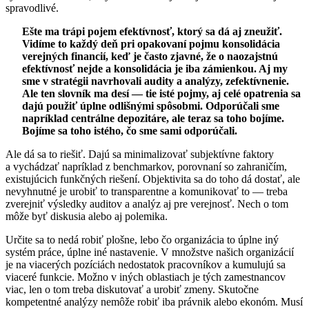
spravodlivé.
Ešte ma trápi pojem efektívnosť, ktorý sa dá aj zneužiť.
Vidíme to každý deň pri opakovaní pojmu konsolidácia
verejných financií, keď je často zjavné, že o naozajstnú
efektívnosť nejde a konsolidácia je iba zámienkou. Aj my
sme v stratégii navrhovali audity a analýzy, zefektívnenie.
Ale ten slovník ma desí — tie isté pojmy, aj celé opatrenia sa
dajú použiť úplne odlišnými spôsobmi. Odporúčali sme
napríklad centrálne depozitáre, ale teraz sa toho bojíme.
Bojíme sa toho istého, čo sme sami odporúčali.
Ale dá sa to riešiť. Dajú sa minimalizovať subjektívne faktory
a vychádzať napríklad z benchmarkov, porovnaní so zahraničím,
existujúcich funkčných riešení. Objektivita sa do toho dá dostať, ale
nevyhnutné je urobiť to transparentne a komunikovať to — treba
zverejniť výsledky auditov a analýz aj pre verejnosť. Nech o tom
môže byť diskusia alebo aj polemika.
Určite sa to nedá robiť plošne, lebo čo organizácia to úplne iný
systém práce, úplne iné nastavenie. V množstve našich organizácií
je na viacerých pozíciách nedostatok pracovníkov a kumulujú sa
viaceré funkcie. Možno v iných oblastiach je tých zamestnancov
viac, len o tom treba diskutovať a urobiť zmeny. Skutočne
kompetentné analýzy nemôže robiť iba právnik alebo ekonóm. Musí