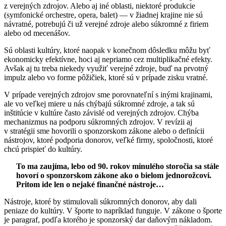
z verejných zdrojov. Alebo aj iné oblasti, niektoré produkcie
(symfonické orchestre, opera, balet) — v žiadnej krajine nie sú
návratné, potrebujú či už verejné zdroje alebo súkromné z firiem
alebo od mecenášov.
Sú oblasti kultúry, ktoré naopak v konečnom dôsledku môžu byť
ekonomicky efektívne, hoci aj nepriamo cez multiplikačné efekty.
Avšak aj tu treba niekedy využiť verejné zdroje, buď na prvotný
impulz alebo vo forme pôžičiek, ktoré sú v prípade zisku vratné.
V prípade verejných zdrojov sme porovnateľní s inými krajinami,
ale vo veľkej miere u nás chýbajú súkromné zdroje, a tak sú
inštitúcie v kultúre často závislé od verejných zdrojov. Chýba
mechanizmus na podporu súkromných zdrojov. V revízii aj
v stratégii sme hovorili o sponzorskom zákone alebo o definícii
nástrojov, ktoré podporia donorov, veľké firmy, spoločnosti, ktoré
chcú prispieť do kultúry.
To ma zaujíma, lebo od 90. rokov minulého storočia sa stále
hovorí o sponzorskom zákone ako o bielom jednorožcovi.
Pritom ide len o nejaké finančné nástroje…
Nástroje, ktoré by stimulovali súkromných donorov, aby dali
peniaze do kultúry. V športe to napríklad funguje. V zákone o športe
je paragraf, podľa ktorého je sponzorský dar daňovým nákladom.