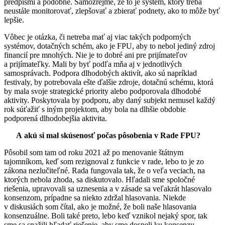
predpismi a podobne. Samozrejme, že to je systém, ktorý treba
neustále monitorovať, zlepšovať a zbierať podnety, ako to môže byť
lepšie.
Vôbec je otázka, či netreba mať aj viac takých podporných
systémov, dotačných schém, ako je FPU, aby to nebol jediný zdroj
financií pre mnohých. Nie je to dobré ani pre prijímateľov
a prijímateľky. Mali by byť podľa mňa aj v jednotlivých
samosprávach. Podpora dlhodobých aktivít, ako sú napríklad
festivaly, by potrebovala ešte ďalšie zdroje, dotačnú schému, ktorá
by mala svoje strategické priority alebo podporovala dlhodobé
aktivity. Poskytovala by podporu, aby daný subjekt nemusel každý
rok súťažiť s iným projektom, aby bola na dlhšie obdobie
podporená dlhodobejšia aktivita.
A akú si mal skúsenosť počas pôsobenia v Rade FPU?
Pôsobil som tam od roku 2021 až po menovanie štátnym
tajomníkom, keď som rezignoval z funkcie v rade, lebo to je zo
zákona nezlučiteľné. Rada fungovala tak, že o veľa veciach, na
ktorých nebola zhoda, sa diskutovalo. Hľadali sme spoločné
riešenia, upravovali sa uznesenia a v zásade sa veľakrát hlasovalo
konsenzom, prípadne sa niekto zdržal hlasovania. Niekde
v diskusiách som čítal, ako je možné, že boli naše hlasovania
konsenzuálne. Boli také preto, lebo keď vznikol nejaký spor, tak
sme sa snažili hľadať riešenie, aby sme dospeli ku konsenzu.