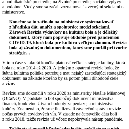
a podnikateľské prostredie, na životné prostredie, sociálne vplyvy
a podobne. Vtedy sme sa začali zoznamovať s vecnými sekciami na
ministerstve.
Konečne sa to začínalo na ministerstve systematizovať
z hľadiska dát, analýz a spolupráce medzi sekciami.
Zároveň Revízia výdavkov na kultúru bola a je dôležitý
dokument, ktorý nám popisuje obdobie pred pandémiou
COVID-19, ktorá bola pre kultúru veľkým zlomom. Revízia
bola aj zásadným dokumentom, ktorý sme použili pri tvorbe
stratégie…
V tom čase sa akurát končila platnosť veľkej stratégie kultúry, ktorá
bola na roky 2014 až 2020. A jedným z opatrení revízie bolo, že
štátna kultúrna politika potrebuje mať nejaký zastrešujúci strategický
dokument, na základe ktorého by sa potom plnili dlhodobé ciele
a vízie.
Revíziu sme dokončili v roku 2020 za ministerky Natálie Milanovej
(OĽaNO). V podstate to bol spoločný dokument ministerstva
financií, konkrétne Útvaru hodnoty za peniaze, a ministerstva
kultúry. Znamená to, že sme finalizovali záverečnú správu revízie
počas prvých covidových vĺn. V zásade najčerstvejšie dáta boli
z roku 2018, takže revízia už vôbec nepokrývala nástup pandémie.
Takže ste si museli hľadať zdroje dát, začali ste sa v nich