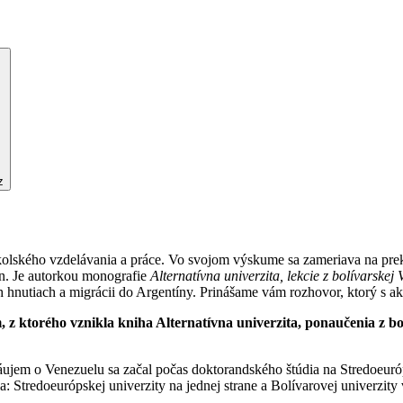
z
kolského vzdelávania a práce. Vo svojom výskume sa zameriava na preka
en. Je autorkou monografie
Alternatívna univerzita, lekcie z bolívarskej
 hnutiach a migrácii do Argentíny. Prinášame vám rozhovor, ktorý s a
, z ktorého vznikla kniha Alternatívna univerzita, ponaučenia z b
áujem o Venezuelu sa začal počas doktorandského štúdia na Stredoeuróp
Stredoeurópskej univerzity na jednej strane a Bolívarovej univerzity 