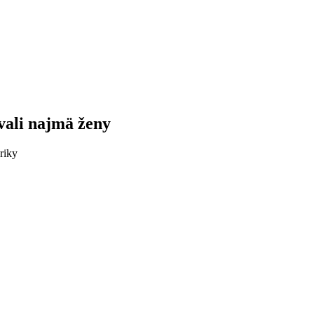
vali
najmä
ženy
riky