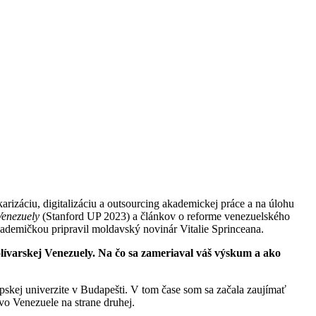
rizáciu, digitalizáciu a outsourcing akademickej práce a na úlohu
 Venezuely
(Stanford UP 2023) a článkov o reforme venezuelského
kademičkou pripravil moldavský novinár Vitalie Sprinceana.
olívarskej Venezuely. Na čo sa zameriaval váš výskum a ako
skej univerzite v Budapešti. V tom čase som sa začala zaujímať
vo Venezuele na strane druhej.