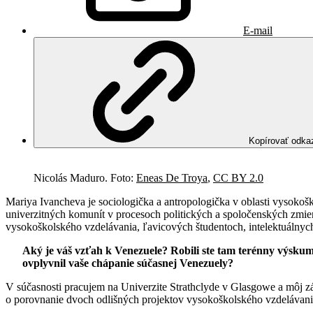
E-mail
Kopírovať odka
Nicolás Maduro. Foto:
Eneas De Troya
,
CC BY 2.0
Mariya Ivancheva je sociologička a antropologička v oblasti vysokoš
univerzitných komunít v procesoch politických a spoločenských zmi
vysokoškolského vzdelávania, ľavicových študentoch, intelektuálnych
Aký je váš vzťah k Venezuele? Robili ste tam terénny výskum
ovplyvnil vaše chápanie súčasnej Venezuely?
V súčasnosti pracujem na Univerzite Strathclyde v Glasgowe a môj z
o porovnanie dvoch odlišných projektov vysokoškolského vzdelávania: 