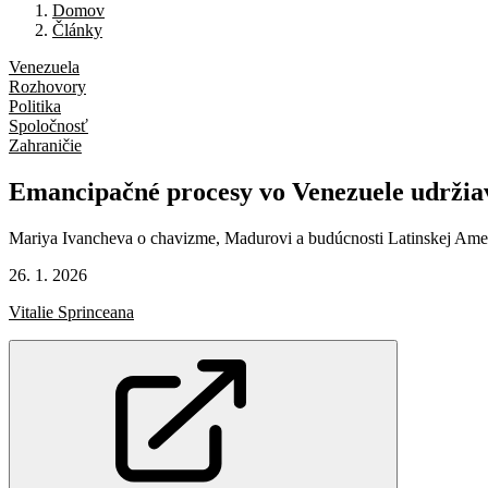
Domov
Články
Venezuela
Rozhovory
Politika
Spoločnosť
Zahraničie
Emancipačné
procesy
vo
Venezuele
udržia
Mariya Ivancheva o chavizme, Madurovi a budúcnosti Latinskej Ame
26. 1. 2026
Vitalie Sprinceana