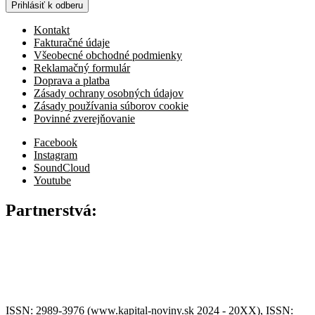
Prihlásiť k odberu
Kontakt
Fakturačné údaje
Všeobecné obchodné podmienky
Reklamačný formulár
Doprava a platba
Zásady ochrany osobných údajov
Zásady používania súborov cookie
Povinné zverejňovanie
Facebook
Instagram
SoundCloud
Youtube
Partnerstvá:
ISSN: 2989-3976 (www.kapital-noviny.sk 2024 - 20XX), ISSN: