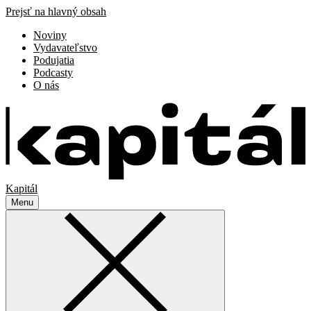
Prejsť na hlavný obsah
Noviny
Vydavateľstvo
Podujatia
Podcasty
O nás
Kapitál
Menu