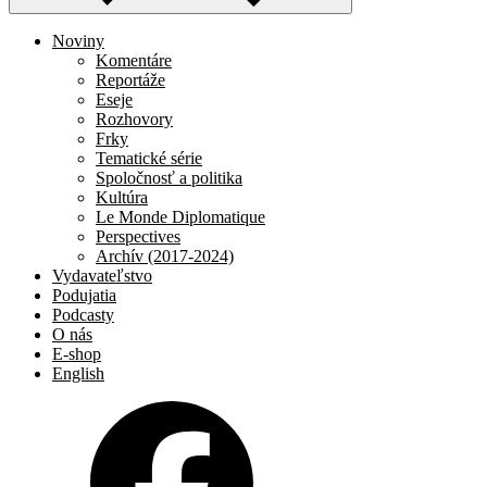
Noviny
Komentáre
Reportáže
Eseje
Rozhovory
Frky
Tematické série
Spoločnosť a politika
Kultúra
Le Monde Diplomatique
Perspectives
Archív (2017-2024)
Vydavateľstvo
Podujatia
Podcasty
O nás
E-shop
English