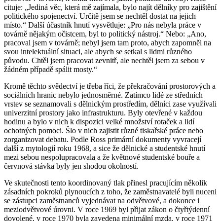
cituje: „Jediná věc, která mě zajímala, bylo najít dělníky pro zajištění
politického spojenectví. Určitě jsem se nechtěl dostat na jejich
místo.“ Další účastník hnutí vysvětluje: „Pro nás nebyla práce v
továrně nějakým očistcem, byl to politický nástroj.“ Nebo: „Ano,
pracoval jsem v továrně; nebyl jsem tam proto, abych zapomněl na
svou intelektuální situaci, ale abych se setkal s lidmi různého
původu. Chtěl jsem pracovat zevnitř, ale nechtěl jsem za sebou v
žádném případě spálit mosty.“
Kromě těchto svědectví je třeba říci, že překračování prostorových a
sociálních hranic nebylo jednosměrné. Zatímco lidé ze středních
vrstev se seznamovali s dělnickým prostředím, dělníci zase využívali
univerzitní prostory jako infrastrukturu. Byly otevřené v každou
hodinu a bylo v nich k dispozici velké množství rotaček a lidí
ochotných pomoci. Šlo v nich zajistit různé tiskařské práce nebo
zorganizovat debatu. Podle Ross primární dokumenty vyvracejí
další z mytologií roku 1968, a sice že dělnické a studentské hnutí
mezi sebou nespolupracovala a že květnové studentské bouře a
červnová stávka byly jen shodou okolností.
Ve skutečnosti tento koordinovaný tlak přinesl pracujícím několik
zásadních pokroků plynoucích z toho, že zaměstnavatelé byli nuceni
se zástupci zaměstnanců vyjednávat na odvětvové, a dokonce i
meziodvětvové úrovni. V roce 1969 byl přijat zákon o čtyřtýdenní
dovolené, v roce 1970 byla zavedena minimální mzda, v roce 1971