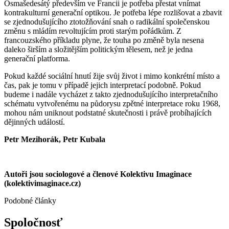
Osmašedesátý především ve Francii je potřeba přestat vnímat
kontrakulturní generační optikou. Je potřeba lépe rozlišovat a zbavit
se zjednodušujícího ztotožňování snah o radikální společenskou
změnu s mládím revoltujícím proti starým pořádkům. Z
francouzského příkladu plyne, že touha po změně byla nesena
daleko širším a složitějším politickým tělesem, než je jedna
generační platforma.
Pokud každé sociální hnutí žije svůj život i mimo konkrétní místo a
čas, pak je tomu v případě jejich interpretací podobně. Pokud
budeme i nadále vycházet z takto zjednodušujícího interpretačního
schématu vytvořenému na půdorysu zpětné interpretace roku 1968,
mohou nám uniknout podstatné skutečnosti i právě probíhajících
dějinných událostí.
Petr Mezihorák, Petr Kubala
Autoři jsou sociologové a členové Kolektivu Imaginace
(kolektivimaginace.cz)
Podobné články
Spoločnosť