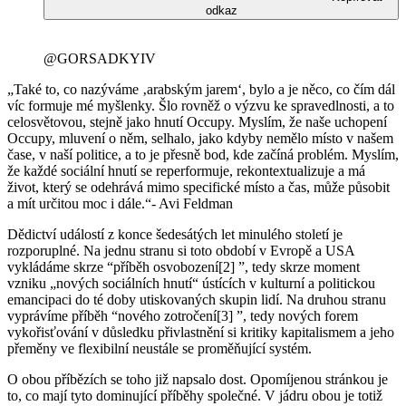
odkaz
@GORSADKYIV
„Také to, co nazýváme ‚arabským jarem‘, bylo a je něco, co čím dál
víc formuje mé myšlenky. Šlo rovněž o výzvu ke spravedlnosti, a to
celosvětovou, stejně jako hnutí Occupy. Myslím, že naše uchopení
Occupy, mluvení o něm, selhalo, jako kdyby nemělo místo v našem
čase, v naší politice, a to je přesně bod, kde začíná problém. Myslím,
že každé sociální hnutí se reperformuje, rekontextualizuje a má
život, který se odehrává mimo specifické místo a čas, může působit
a mít určitou moc i dále.“- Avi Feldman
Dědictví událostí z konce šedesátých let minulého století je
rozporuplné. Na jednu stranu si toto období v Evropě a USA
vykládáme skrze “příběh osvobození[2] ”, tedy skrze moment
vzniku „nových sociálních hnutí“ ústících v kulturní a politickou
emancipaci do té doby utiskovaných skupin lidí. Na druhou stranu
vyprávíme příběh “nového zotročení[3] ”, tedy nových forem
vykořisťování v důsledku přivlastnění si kritiky kapitalismem a jeho
přeměny ve flexibilní neustále se proměňující systém.
O obou příbězích se toho již napsalo dost. Opomíjenou stránkou je
to, co mají tyto dominující příběhy společné. V jádru obou je totiž