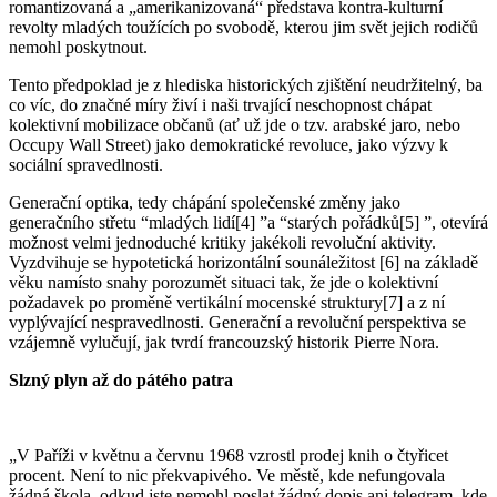
romantizovaná a „amerikanizovaná“ představa kontra-kulturní
revolty mladých toužících po svobodě, kterou jim svět jejich rodičů
nemohl poskytnout.
Tento předpoklad je z hlediska historických zjištění neudržitelný, ba
co víc, do značné míry živí i naši trvající neschopnost chápat
kolektivní mobilizace občanů (ať už jde o tzv. arabské jaro, nebo
Occupy Wall Street) jako demokratické revoluce, jako výzvy k
sociální spravedlnosti.
Generační optika, tedy chápání společenské změny jako
generačního střetu “mladých lidí[4] ”a “starých pořádků[5] ”, otevírá
možnost velmi jednoduché kritiky jakékoli revoluční aktivity.
Vyzdvihuje se hypotetická horizontální sounáležitost [6] na základě
věku namísto snahy porozumět situaci tak, že jde o kolektivní
požadavek po proměně vertikální mocenské struktury[7] a z ní
vyplývající nespravedlnosti. Generační a revoluční perspektiva se
vzájemně vylučují, jak tvrdí francouzský historik Pierre Nora.
Slzný plyn až do pátého patra
„V Paříži v květnu a červnu 1968 vzrostl prodej knih o čtyřicet
procent. Není to nic překvapivého. Ve městě, kde nefungovala
žádná škola, odkud jste nemohl poslat žádný dopis ani telegram, kde