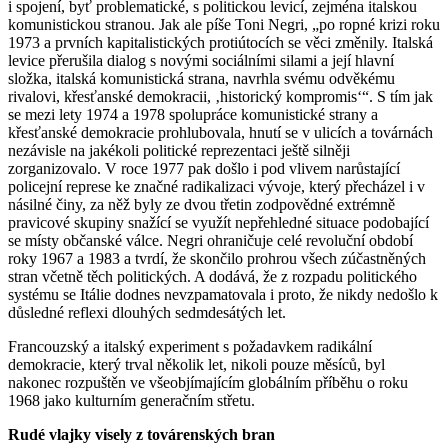
i spojení, byť problematické, s politickou levicí, zejména italskou
komunistickou stranou. Jak ale píše Toni Negri, „po ropné krizi roku
1973 a prvních kapitalistických protiútocích se věci změnily. Italská
levice přerušila dialog s novými sociálními silami a její hlavní
složka, italská komunistická strana, navrhla svému odvěkému
rivalovi, křesťanské demokracii, ‚historický kompromis‘“. S tím jak
se mezi lety 1974 a 1978 spolupráce komunistické strany a
křesťanské demokracie prohlubovala, hnutí se v ulicích a továrnách
nezávisle na jakékoli politické reprezentaci ještě silněji
zorganizovalo. V roce 1977 pak došlo i pod vlivem narůstající
policejní represe ke značné radikalizaci vývoje, který přecházel i v
násilné činy, za něž byly ze dvou třetin zodpovědné extrémně
pravicové skupiny snažící se využít nepřehledné situace podobající
se místy občanské válce. Negri ohraničuje celé revoluční období
roky 1967 a 1983 a tvrdí, že skončilo prohrou všech zúčastněných
stran včetně těch politických. A dodává, že z rozpadu politického
systému se Itálie dodnes nevzpamatovala i proto, že nikdy nedošlo k
důsledné reflexi dlouhých sedmdesátých let.
Francouzský a italský experiment s požadavkem radikální
demokracie, který trval několik let, nikoli pouze měsíců, byl
nakonec rozpuštěn ve všeobjímajícím globálním příběhu o roku
1968 jako kulturním generačním střetu.
Rudé vlajky visely z továrenských bran