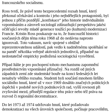
francouzského socialismu.
Ross tvrdí, že právě tento bezprecedentní rozsah hnutí, který
překonal očekávání a kontrolu i jeho nejbdělejších protagonistů, byl
jednou z příčin pozdější „konfiskace“ jeho historie individuálním
vzpomínáním a zároveň sociologií zdůrazňující perspektivu jakési
očišťující revolty mladé generace toužící po (kulturní) modernizaci
Francie. Kristin Ross poukazuje na to, že francouzští historici
současných dějin téma roku 1968 až do nedávna naprosto
ignorovali. Toto vakuum, navíc spojené s obtížně
reprezentovatelnou událostí, pak vedlo k nadměrnému spoléhání se
na paměť několika veřejně aktivních jednotlivců, případně na
nedostatečně empiricky podložená sociologická vysvětlení.
Případ Itálie je pro pochopení tohoto mechanismu zapomnění
prostřednictvím vzpomínání příznačný. Na rozdíl od jiných
západních zemí zde studentské bouře na konci šedesátých let
nenabyly většího rozsahu. Studenti byli součástí mnohem širšího
sociálního hnutí, které už v roce 1969 dosáhlo značných politických
úspěchů v podobě nových podnikových rad, vyšší rovnosti při
zvyšování mezd, přísnější regulace trhu práce nebo též práva na
rozvod či regionální decentralizace.
Do let 1973 až 1974 udržovalo hnutí, které požadovalo
demokratizaci na všech úrovních společnosti, počínaje pracovištěm,