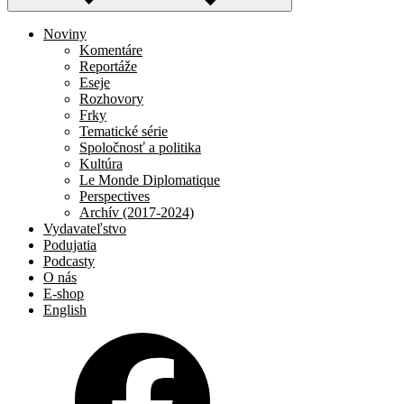
Noviny
Komentáre
Reportáže
Eseje
Rozhovory
Frky
Tematické série
Spoločnosť a politika
Kultúra
Le Monde Diplomatique
Perspectives
Archív (2017-2024)
Vydavateľstvo
Podujatia
Podcasty
O nás
E-shop
English