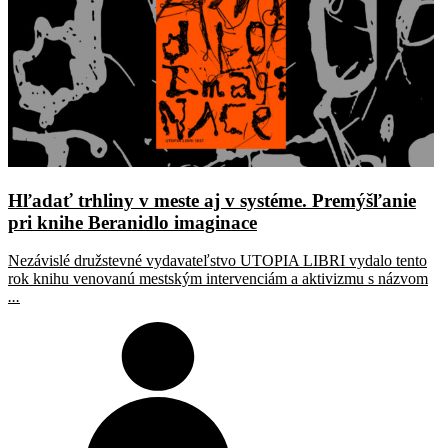
Hľadať trhliny v meste aj v systéme. Premýšľanie
pri knihe Beranidlo imaginace
Nezávislé družstevné vydavateľstvo UTOPIA LIBRI vydalo tento
rok knihu venovanú mestským intervenciám a aktivizmu s názvom
...