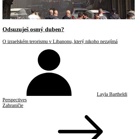
Odsuzuješ osmý duben?
O izraelském terorismu v Libanonu, který nikoho nezajímá
Layla Bartheldi
Perspectives
Zahraničie