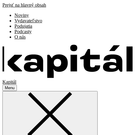
Prejsť na hlavný obsah
Noviny
Vydavateľstvo
Podujatia
Podcasty
O nás
Kapitál
Menu