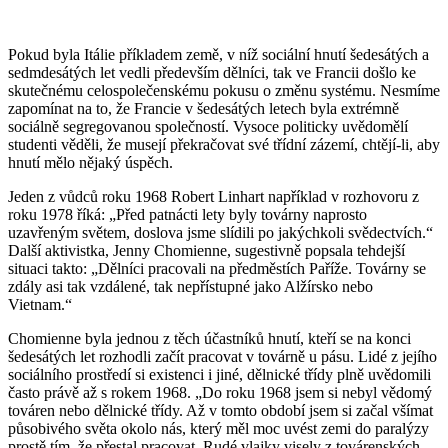
Pokud byla Itálie příkladem země, v níž sociální hnutí šedesátých a
sedmdesátých let vedli především dělníci, tak ve Francii došlo ke
skutečnému celospolečenskému pokusu o změnu systému. Nesmíme
zapomínat na to, že Francie v šedesátých letech byla extrémně
sociálně segregovanou společností. Vysoce politicky uvědomělí
studenti věděli, že musejí překračovat své třídní zázemí, chtějí-li, aby
hnutí mělo nějaký úspěch.
Jeden z vůdců roku 1968 Robert Linhart například v rozhovoru z
roku 1978 říká: „Před patnácti lety byly továrny naprosto
uzavřeným světem, doslova jsme slídili po jakýchkoli svědectvích.“
Další aktivistka, Jenny Chomienne, sugestivně popsala tehdejší
situaci takto: „Dělníci pracovali na předměstích Paříže. Továrny se
zdály asi tak vzdálené, tak nepřístupné jako Alžírsko nebo
Vietnam.“
Chomienne byla jednou z těch účastníků hnutí, kteří se na konci
šedesátých let rozhodli začít pracovat v továrně u pásu. Lidé z jejího
sociálního prostředí si existenci i jiné, dělnické třídy plně uvědomili
často právě až s rokem 1968. „Do roku 1968 jsem si nebyl vědomý
továren nebo dělnické třídy. Až v tomto období jsem si začal všímat
působivého světa okolo nás, který měl moc uvést zemi do paralýzy
prostě tím, že přestal pracovat. Rudé vlajky visely z továrenských