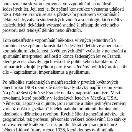
poukazuje na skrytou nerovnost ve vzpomínání na události
šedesátých let. Její tezí je, že zpětná konstrukce významu událostí
roku 1968 ve Francii se stala především prostorem vzpomínání
některých bývalých studentských vůdců a sociologů, kteří měli v
následujících dekádách výrazně snadnější přístup do veřejného
prostoru než tehdejší dělníci nebo úředníci.
Toto sebestředné vzpomínání několika vlivných jednotlivců v
kombinaci se zpětnou konstrukcí šedesátých let skrze americkou
kontrakulturní zkušenost „květinových dětí“ vyústilo v generační a
spirituální interpretaci událostí z konce šedesátých let ve Francii,
které je zcela zbavily jejich výsostně politického charakteru. Z
primárních zdrojů je přitom patrný soustředěný politický útok na tři
cíle – kapitalismus, imperialismus a gaullismus.
Po několika studentských manifestacích v prvních květnových
dnech roku 1968 okamžitě následovaly stávky napříč celou zemí.
Na pět až šest týdnů se Francie ocitla v naprosté paralýze. Mezi
revoltami, které proběhly v šedesátých letech v Mexiku, USA,
Německu, Japonsku či jinde, jsou Francie a Itálie jedinými zeměmi,
v nichž došlo k „setkání“ intelektuálního odmítnutí dominantní
ideologie s dělnickou revoltou. Rychlé šíření generální stávky, jak
geografické, tak profesní, překonalo veškerá očekávání. Do stávky
se v extrémně krátkém čase zapojilo třikrát víc pracujících než
během Lidové fronty v roce 1936, která dodnes tvoří milník