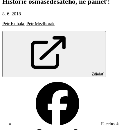
Historie
osmašedesátého,
ne
paměť!
8. 6. 2018
Petr Kubala
,
Petr Mezihorák
Zdieľať
Facebook