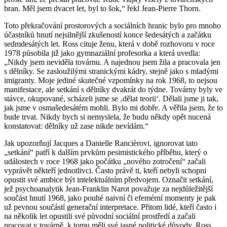
bran. Měl jsem dvacet let, byl to šok,“ řekl Jean-Pierre Thorn.
Toto překračování prostorových a sociálních hranic bylo pro mnoho
účastníků hnutí nejsilnější zkušeností konce šedesátých a začátku
sedmdesátých let. Ross cituje ženu, která v době rozhovoru v roce
1978 působila již jako gymnaziální profesorka a která uvedla:
„Nikdy jsem neviděla továrnu. A najednou jsem žila a pracovala jen
s dělníky. Se zasloužilými stranickými kádry, stejně jako s mladými
imigranty. Moje jediné skutečné vzpomínky na rok 1968, to nejsou
manifestace, ale setkání s dělníky dvakrát do týdne. Továrny byly ve
stávce, okupované, scházeli jsme se ‚dělat teorii‘. Dělali jsme ji tak,
jak jsme v osmašedesátém mohli. Bylo mi dobře. A věřila jsem, že to
bude trvat. Nikdy bych si nemyslela, že budu někdy opět nucená
konstatovat: dělníky už zase nikde nevídám.“
Jak upozorňují Jacques a Danielle Rancièrovi, ignorovat tato
„setkání“ patří k dalším prvkům pesimistického příběhu, který o
událostech v roce 1968 jako počátku „nového zotročení“ začali
vyprávět někteří jednotlivci. Často právě ti, kteří nebyli schopni
opustit své ambice být intelektuálním předvojem. Označit setkání,
jež psychoanalytik Jean-Franklin Narot považuje za nejdůležitější
součást hnutí 1968, jako pouhé naivní či efemérní momenty je pak
už pevnou součástí generační interpretace. Přitom lidé, kteří často i
na několik let opustili své původní sociální prostředí a začali
pracovat v továrně, k tomu měli své jasné politické důvody. Ross