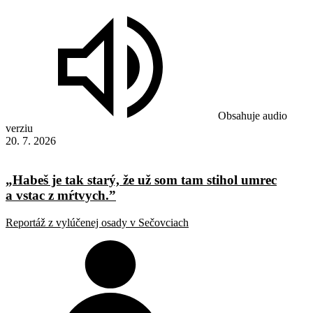
Obsahuje audio
verziu
20. 7. 2026
„Habeš je tak starý, že už som tam stihol umrec
a vstac z mŕtvych.”
Reportáž z vylúčenej osady v Sečovciach