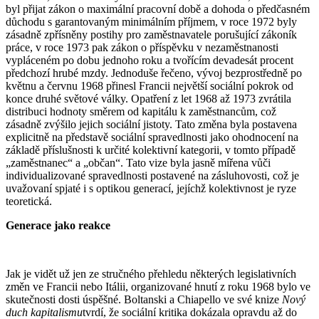
byl přijat zákon o maximální pracovní době a dohoda o předčasném
důchodu s garantovaným minimálním příjmem, v roce 1972 byly
zásadně zpřísněny postihy pro zaměstnavatele porušující zákoník
práce, v roce 1973 pak zákon o příspěvku v nezaměstnanosti
vypláceném po dobu jednoho roku a tvořícím devadesát procent
předchozí hrubé mzdy. Jednoduše řečeno, vývoj bezprostředně po
květnu a červnu 1968 přinesl Francii největší sociální pokrok od
konce druhé světové války. Opatření z let 1968 až 1973 zvrátila
distribuci hodnoty směrem od kapitálu k zaměstnancům, což
zásadně zvýšilo jejich sociální jistoty. Tato změna byla postavena
explicitně na představě sociální spravedlnosti jako ohodnocení na
základě příslušnosti k určité kolektivní kategorii, v tomto případě
„zaměstnanec“ a „občan“. Tato vize byla jasně mířena vůči
individualizované spravedlnosti postavené na zásluhovosti, což je
uvažovaní spjaté i s optikou generací, jejíchž kolektivnost je ryze
teoretická.
Generace jako reakce
Jak je vidět už jen ze stručného přehledu některých legislativních
změn ve Francii nebo Itálii, organizované hnutí z roku 1968 bylo ve
skutečnosti dosti úspěšné. Boltanski a Chiapello ve své knize
Nový
duch kapitalismu
tvrdí, že sociální kritika dokázala opravdu až do