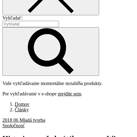
Vyhľadať:
Vaše vyhľadávanie momentálne nezahŕňa produkty.
Pre vyhľadávanie v e-shope
prejdite sem
.
Domov
Články
2018 06 Mladá tvorba
Spoločnosť