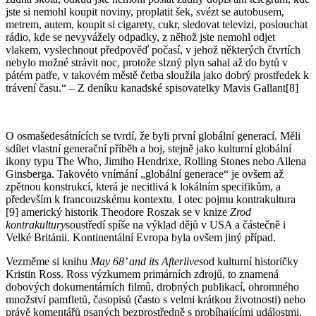
jste si nemohl koupit noviny, proplatit šek, svézt se autobusem,
metrem, autem, koupit si cigarety, cukr, sledovat televizi, poslouchat
rádio, kde se nevyvážely odpadky, z něhož jste nemohl odjet
vlakem, vyslechnout předpověď počasí, v jehož některých čtvrtích
nebylo možné strávit noc, protože slzný plyn sahal až do bytů v
pátém patře, v takovém městě četba sloužila jako dobrý prostředek k
trávení času.“ – Z deníku kanadské spisovatelky Mavis Gallant[8]
O osmašedesátnících se tvrdí, že byli první globální generací. Měli
sdílet vlastní generační příběh a boj, stejně jako kulturní globální
ikony typu The Who, Jimiho Hendrixe, Rolling Stones nebo Allena
Ginsberga. Takovéto vnímání „globální generace“ je ovšem až
zpětnou konstrukcí, která je necitlivá k lokálním specifikům, a
především k francouzskému kontextu. I otec pojmu kontrakultura
[9] americký historik Theodore Roszak se v knize
Zrod
kontrakultury
soustředí spíše na výklad dějů v USA a částečně i
Velké Británii. Kontinentální Evropa byla ovšem jiný případ.
Vezměme si knihu
May 68’ and its Afterlives
od kulturní historičky
Kristin Ross. Ross výzkumem primárních zdrojů, to znamená
dobových dokumentárních filmů, drobných publikací, ohromného
množství pamfletů, časopisů (často s velmi krátkou životnosti) nebo
právě komentářů psaných bezprostředně s probíhajícími událostmi,