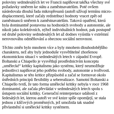
poloviny sedmdesátých let ve Francii naplňovat takřka všechny své
požadavky směrem ke státu a zaměstnavatelům. Poté ovšem
následovala dlouhá řada mikropřesunů (autoři užívají termínu micro-
displacement), které začaly redistribuci hodnoty vracet zpět od
zaměstnanců směrem k zaměstnavatelům. Taková opatření, která
byla dominantně postavena na hodnotách svobody a autonomie, ale
nikoli jako kolektivních, nýbrž individuálních hodnot, pak postupně
od druhé poloviny sedmdesátých let až dodnes vyústila v extrémní
nerovnováhu odměňování a obecnou sociální nerovnost.
Těchto změn bylo mnohem více a byly mnohem dlouhodobějšího
charakteru, než aby byly jednoduše vysvětlitelné zhoršenou
ekonomickou situací v sedmdesátých letech v západní Evropě.
Boltanski a Chiapello je vysvětlují prostřednictvím konceptu
„umělecké“ kritiky kapitalismu jako systému, který neumožňuje
jednotlivci naplňovat jeho potřebu svobody, autonomie a tvořivosti.
Kapitalismus se této kritice přizpůsobil a začal se formovat okolo
ústředních principů flexibility a seberealizace. Samotní Boltanski a
Chiapello tvrdí, že tato forma umělecké kritiky nebyla v roce 1968
dominantní, ale začala převládat v sedmdesátých letech spolu s
ústupem sociální kritiky. Generační reinterpretace událostí z
šedesátých let, kterou autoři ve své knize spíše opomíjejí, se stala
jednou z klíčových proměnných, jež umožnila tak snadné
přivlastnění si umělecké kritiky systémem.