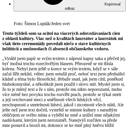
Kopírovať
odkaz
Foto: Šimon Lupták/Jeden svet
Tento týždeň som sa ocitol na viacerých odovzdávaniach cien
z oblasti kultúry. Viac než o kvalitách laureátov a laureátok mi
však tieto ceremoniály povedali niečo o stave kultúrnych
inštitúcií a možnostiach či absencii občianskeho vzdoru.
„Vytáhl jsem papír se svým textem z náprsní kapsy saka a přečetl jej,
byť možná trochu rozechvělým hlasem. Přirozeně se mi třásla
kolena. Nebyl jsem ještě u konce se svým textem, když se v sále
začal šířit neklid, vůbec jsem netušil proč, neboť text jsem přednášel
klidně a téma bylo filosofické, třebaže snad, jak jsem cítil, poněkud
hlubokomyslné, a několikrát jsem použil i slovo
stát
. Myslel jsem si,
že to je mírný text a že s ním, protože mu nikto neporozumí, mohu
více méně bez povyku trochu rozvířit prach, protože se týkal smrti
a její svrchované moci a směšnosti všech lidských věcí,
neschopnosti a smrtelnosti lidství, jakož i nicotnosti všech států. Ale
ješte než jsem text dočetl, vymrštil se ministr kultury s narudlým
obličejem ze svého místa a vyběhl ke mně a urážel mne nějakými
nadávkami, kterým jsem nerozuměl. Nanejvýš rozčilen sa přede
mne postavil a hrozil mi, dokonce se ke mně plný hněvu blížil