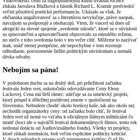
Vilikovského, cenu za najpopulárnejšiu knihu dvadsaťročnice
získala Jaroslava Blažková a básnik Richard L. Kramár predviedol
veľmi pôsobivú poetickú performanciu. Ukázalo sa však, že
občianska angažovanosť sa s literatúrou nevylučuje, práve naopak,
navzájom sa podporujú a obohacujú. Viem, že viacerí sú dnes už
alergickí na slovné spojenie „svedomie národa“, ktoré sa v súvislosti
so spisovateľmi a spisovateľkami objavovalo za minulého režimu,
no niečo z toho svedomia bolo v ten večer cítiť. Môžeme to nazývať
inak, snáď menej pompézne, ale nepochybne v tom rezonuje
odhodlanie, porozumenie širším politickým súvislostiam a nemalá
dávka odvahy.
Nebojím sa pána
!
V podobnom duchu sa na druhý deň, pri príležitosti začiatku
festivalu Jeden svet, uskutočnilo odovzdávanie Ceny Eleny
Lackovej. Cena má širší rámec: udeľuje sa za umelecký projekt,
ktorý prispel k dôležitej pozitívnej zmene v spoločnosti na
Slovensku. Nebudem chodiť okolo horúcej kaše, tak ako okolo nej
nechodili organizátorky ceny: od začiatku bolo cítiť, že festival
Jeden svet už nemá vo vzťahu k oficiálnym štátnym inštitúciám čo
stratiť (hoci ide o najväčší festival dokumentárnych filmov, tento rok
nedostal dotáciu od Audiovizuálneho fondu). Všetky tri projekty,
ktoré získali nomináciu, boli veľmi explicitne politicky kritické.
V dvoch prípadoch priamo voči ministerstvu kultúry: či už šlo