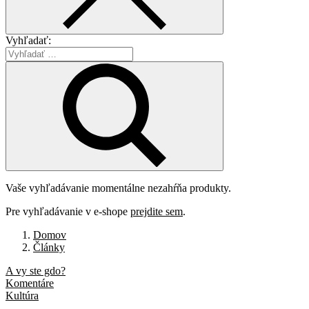
Vyhľadať:
Vaše vyhľadávanie momentálne nezahŕňa produkty.
Pre vyhľadávanie v e-shope
prejdite sem
.
Domov
Články
A vy ste gdo?
Komentáre
Kultúra