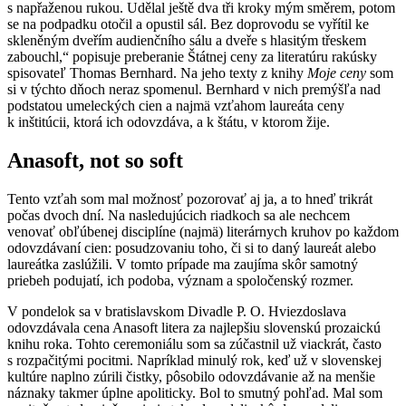
s napřaženou rukou. Udělal ještě dva tři kroky mým směrem, potom
se na podpadku otočil a opustil sál. Bez doprovodu se vyřítil ke
skleněným dveřím audienčního sálu a dveře s hlasitým třeskem
zabouchl,“ popisuje preberanie Štátnej ceny za literatúru rakúsky
spisovateľ Thomas Bernhard. Na jeho texty z knihy
Moje ceny
som
si v týchto dňoch neraz spomenul. Bernhard v nich premýšľa nad
podstatou umeleckých cien a najmä vzťahom laureáta ceny
k inštitúcii, ktorá ich odovzdáva, a k štátu, v ktorom žije.
Anasoft, not so soft
Tento vzťah som mal možnosť pozorovať aj ja, a to hneď trikrát
počas dvoch dní. Na nasledujúcich riadkoch sa ale nechcem
venovať obľúbenej disciplíne (najmä) literárnych kruhov po každom
odovzdávaní cien: posudzovaniu toho, či si to daný laureát alebo
laureátka zaslúžili. V tomto prípade ma zaujíma skôr samotný
priebeh podujatí, ich podoba, význam a spoločenský rozmer.
V pondelok sa v
bratislavskom Divadle P. O. Hviezdoslava
odovzdávala cena Anasoft litera za najlepšiu slovenskú prozaickú
knihu roka. Tohto ceremoniálu som sa zúčastnil už viackrát, často
s rozpačitými pocitmi. Napríklad minulý rok, keď už v slovenskej
kultúre naplno zúrili čistky, pôsobilo odovzdávanie až na menšie
náznaky takmer úplne apoliticky. Bol to smutný pohľad. Mal som