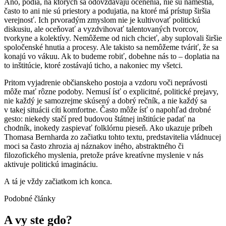
Áno, pódia, na ktorých sa odovzdávajú ocenenia, nie sú námestia,
často to ani nie sú priestory a podujatia, na ktoré má prístup širšia
verejnosť. Ich prvoradým zmyslom nie je kultivovať politickú
diskusiu, ale oceňovať a vyzdvihovať talentovaných tvorcov,
tvorkyne a kolektívy. Nemôžeme od nich chcieť, aby suplovali širšie
spoločenské hnutia a procesy. Ale takisto sa nemôžeme tváriť, že sa
konajú vo vákuu. Ak to budeme robiť, dobehne nás to – doplatia na
to inštitúcie, ktoré zostávajú ticho, a nakoniec my všetci.
Pritom vyjadrenie občianskeho postoja a vzdoru voči neprávosti
môže mať rôzne podoby. Nemusí ísť o explicitné, politické prejavy,
nie každý je samozrejme skúsený a dobrý rečník, a nie každý sa
v takej situácii cíti komfortne. Často môže ísť o napohľad drobné
gesto: niekedy stačí pred budovou štátnej inštitúcie padať na
chodník, inokedy zaspievať folklórnu pieseň. Ako ukazuje
príbeh
Thomasa Bernharda zo začiatku tohto textu, predstavitelia vládnucej
moci sa často zhrozia aj náznakov iného, abstraktného či
filozofického myslenia, pretože práve kreatívne myslenie v nás
aktivuje politickú imagináciu.
A tá je vždy začiatkom ich konca.
Podobné články
A
vy
ste
gdo?