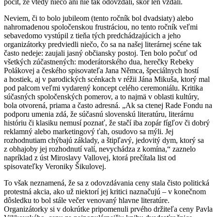
pocit, že vtedy niečo ani nie tak odovzdali, skôr len vzdali.
Neviem, či to bolo jubileom (tento ročník bol dvadsiaty) alebo
nahromadenou spoločenskou frustráciou, no tento ročník veľmi
sebavedomo vystúpil z tieňa tých predchádzajúcich a jeho
organizátorky predviedli niečo, čo sa na našej literárnej scéne tak
často nedeje: zaujali jasný občiansky postoj. Ten bolo počuť od
všetkých zúčastnených: moderátorského dua, herečky Rebeky
Polákovej a českého spisovateľa Jana Němca, špeciálnych hostí
a hostiek, aj v parodických scénkach v réžii Jána Mikuša, ktorý mal
pod palcom veľmi vydarený koncept celého ceremoniálu. Kritika
súčasných spoločenských pomerov, a to najmä v oblasti kultúry,
bola otvorená, priama a často adresná. „Ak sa ctenej Rade Fondu na
podporu umenia zdá, že súčasnú slovenskú literatúru, literárnu
históriu či klasiku nemusí poznať, že stačí iba zopár fígľov či dobrý
reklamný alebo marketingový ťah, osudovo sa mýli. Jej
rozhodnutiam chýbajú základy, a štipľavý, jedovitý dym, ktorý sa
z obhajoby jej rozhodnutí valí, nevychádza z komína,“ zaznelo
napríklad z úst Miroslavy Vallovej, ktorá prečítala list od
spisovateľky Veroniky Šikulovej.
To však neznamená, že sa z odovzdávania ceny stala čisto politická
protestná akcia, ako už niektorí jej kritici naznačujú – v konečnom
dôsledku to bol stále večer venovaný hlavne literatúre.
Organizátorky si v dokrútke pripomenuli prvého držiteľa ceny Pavla