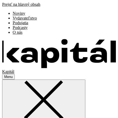
Prejsť na hlavný obsah
Noviny
Vydavateľstvo
Podujatia
Podcasty
O nás
Kapitál
Menu