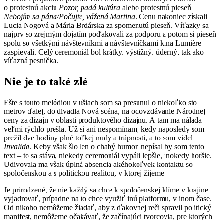
o protestnú akciu
Pozor, padá kultúra
alebo protestnú pieseň
Nebojím sa pána/Počujte, vážená Martina
. Cenu nakoniec získali
Lucia Nogová a Mária Brdárska za spomenutú pieseň. Víťazky sa
najprv so zrejmým dojatím poďakovali za podporu a potom si pieseň
spolu so všetkými návštevníkmi a návštevníčkami kina Lumière
zaspievali. Celý ceremoniál bol krátky, výstižný, úderný, tak ako
víťazná pesnička.
Nie je to také zlé
Ešte s touto melódiou v ušiach som sa presunul
o niekoľko sto
metrov ďalej
, do divadla Nová scéna, na odovzdávanie Národnej
ceny za dizajn v oblasti produktového dizajnu. A tam ma nálada
veľmi rýchlo prešla. Už si ani nespomínam, kedy naposledy som
prežil dve hodiny plné toľkej nudy a trápnosti, a to som videl
Invalida
. Keby však šlo len o chabý humor, nepísal by som tento
text – to sa stáva, niekedy ceremoniál vypáli lepšie, inokedy horšie.
Udivovala ma však úplná absencia akéhokoľvek kontaktu so
spoločenskou a s politickou realitou, v ktorej žijeme.
Je prirodzené, že nie každý sa chce k spoločenskej klíme v krajine
vyjadrovať, prípadne na to chce využiť inú platformu, v inom čase.
Od nikoho nemôžeme žiadať, aby z ďakovnej reči spravil politický
manifest, nemôžeme očakávať, že začínajúci tvorcovia, pre ktorých