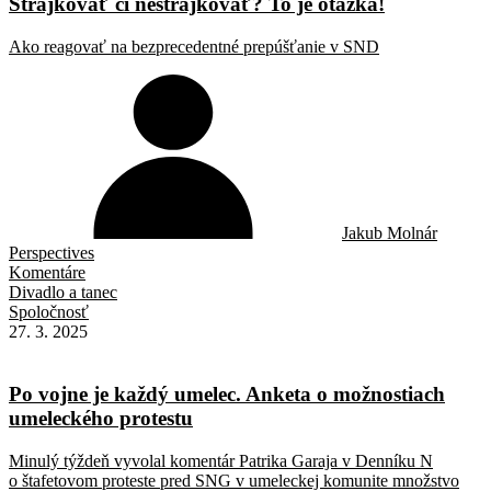
Štrajkovať či neštrajkovať? To je otázka!
Ako reagovať na bezprecedentné prepúšťanie v SND
Jakub Molnár
Perspectives
Komentáre
Divadlo a tanec
Spoločnosť
27. 3. 2025
Po vojne je každý umelec. Anketa o možnostiach
umeleckého protestu
Minulý týždeň vyvolal komentár Patrika Garaja v Denníku N
o štafetovom proteste pred SNG v umeleckej komunite množstvo