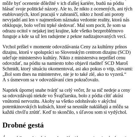
môže byť ocenenie dôležité v ich ďalšej kariére, budú na pódiu
hlásať svoje politické názory. Ale to, že nikto z ocenených, ani tých
etablovaných, ktorí pracujú v zahraničí, nikto z hostí ani poroty
nevyjadrí ani len v najmenšom náznaku vedomie reality, ktorá nás
obklopuje, bolo veľmi trpké sledovať. Mal som pocit, že som sa
odrazu ocitol v nejakej inej krajine, kde všetko bezproblémovo
funguje a kde sa už len radujeme z pekne nadizajnovaných vecí.
Vrchol prišiel v momente odovzdávania Ceny za kultúrny prínos
dizajnu, ktorú v spolupráci so Slovenským centrom dizajnu (SCD)
udeľuje ministerstvo kultúry. Nikto z ministerstva neprišiel cenu
odovzdať, na pódiu sa namiesto toho objavil riaditeľ SCD Maroš
Schmidt, ktorý situáciu okomentoval, asi ako pokus o vtip, slovami:
„Bol som dnes na ministerstve, nie je to také zlé, ako to vyzerá.“
A s úsmevom sa v odovzdávaní cien pokračovalo.
Napriek úpornej snahe tváriť sa celý večer, že sa nič nedeje a ceny
sa odovzdávajú niekde vo Švajčiarsku, bolo z pódia cítiť akúsi
vnútornú nervozitu. Akoby sa všetko odohrávalo v akýchsi
potemkinovských kulisách, ktoré sa neustále nakláňajú a môžu sa
každú chvíľu zrútiť. Keď to skončilo, s úľavou som si vydýchol.
Drobné gestá