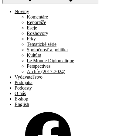
Noviny
Komentáre
Reportáže
Eseje
Rozhovory
Frky
Tematické série
Spoločnosť a politika
Kultúra
Le Monde Diplomatique
Perspectives
Archív (2017-2024)
Vydavateľstvo
Podujatia
Podcasty
O nás
E-shop
English