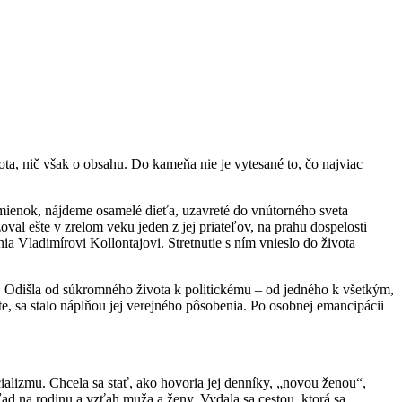
a, nič však o obsahu. Do kameňa nie je vytesané to, čo najviac
mienok, nájdeme osamelé dieťa, uzavreté do vnútorného sveta
oval ešte v zrelom veku jeden z jej priateľov, na prahu dospelosti
ia Vladimírovi Kollontajovi. Stretnutie s ním vnieslo do života
a. Odišla od súkromného života k politickému – od jedného k všetkým,
e, sa stalo náplňou jej verejného pôsobenia. Po osobnej emancipácii
ializmu. Chcela sa stať, ako hovoria jej denníky, „novou ženou“,
d na rodinu a vzťah muža a ženy. Vydala sa cestou, ktorá sa