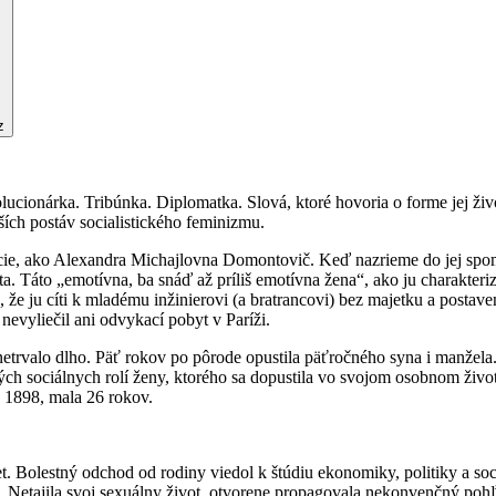
z
onárka. Tribúnka. Diplomatka. Slová, ktoré hovoria o forme jej život
jších postáv socialistického feminizmu.
acie, ako Alexandra Michajlovna Domontovič. Keď nazrieme do jej spo
a. Táto „emotívna, ba snáď až príliš emotívna žena“, ako ju charakteriz
že ju cíti k mladému inžinierovi (a bratrancovi) bez majetku a postaven
nevyliečil ani odvykací pobyt v Paríži.
 netrvalo dlho. Päť rokov po pôrode opustila päťročného syna i manžel
ch sociálnych rolí ženy, ktorého sa dopustila vo svojom osobnom život
k 1898, mala 26 rokov.
. Bolestný odchod od rodiny viedol k štúdiu ekonomiky, politiky a soc
Netajila svoj sexuálny život, otvorene propagovala nekonvenčný pohľa