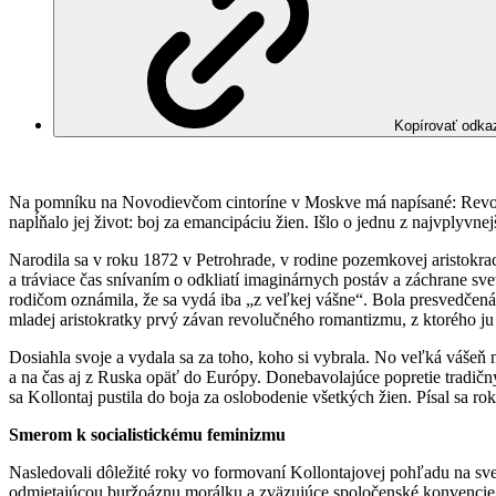
Kopírovať odka
Na pomníku na Novodievčom cintoríne v Moskve má napísané: Revoluci
napĺňalo jej život: boj za emancipáciu žien. Išlo o jednu z najvplyvne
Narodila sa v roku 1872 v Petrohrade, v rodine pozemkovej aristokr
a tráviace čas snívaním o odkliatí imaginárnych postáv a záchrane svet
rodičom oznámila, že sa vydá iba „z veľkej vášne“. Bola presvedčená, 
mladej aristokratky prvý závan revolučného romantizmu, z ktorého ju 
Dosiahla svoje a vydala sa za toho, koho si vybrala. No veľká vášeň
a na čas aj z Ruska opäť do Európy. Donebavolajúce popretie tradičný
sa Kollontaj pustila do boja za oslobodenie všetkých žien. Písal sa ro
Smerom k socialistickému feminizmu
Nasledovali dôležité roky vo formovaní Kollontajovej pohľadu na svet
odmietajúcou buržoáznu morálku a zväzujúce spoločenské konvencie. 