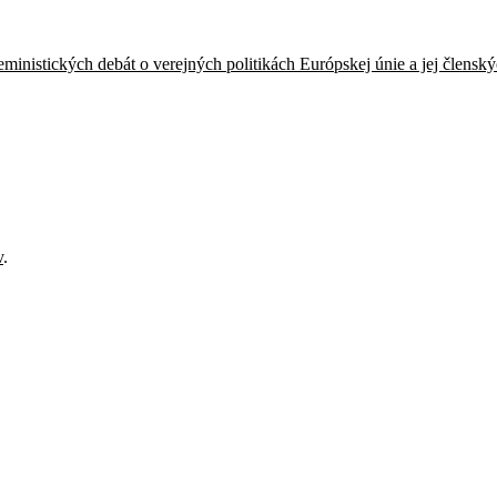
ministických debát o verejných politikách Európskej únie a jej členský
v
.