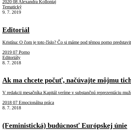
2020 08 Alexandra Kollontaj
Tematický
9. 7. 2019
Editoriál
Kristína: O čom je toto číslo? Čo si máme pod témou porno predstaviť
2019 07 Porno
Editoriály
8. 7. 2018
Ak ma chcete počuť, načúvajte môjmu tic
V redakcii mesačníka Kapitál veríme v substančnú reprezentáciu mužo
2018 07 Emocionálna práca
8. 7. 2018
(Feministická) budúcnosť Európskej únie