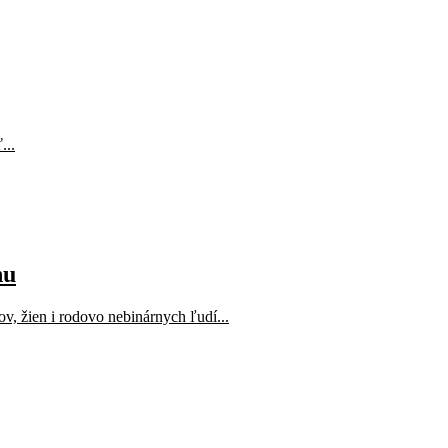
...
hu
v, žien i rodovo nebinárnych ľudí...