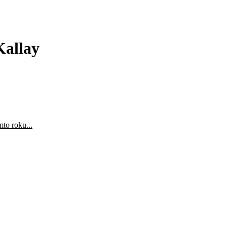
Kallay
to roku...