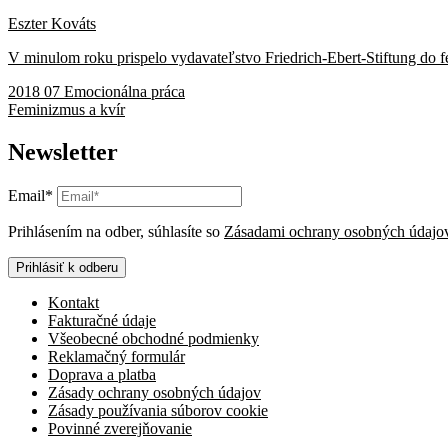
Eszter Kováts
V minulom roku prispelo vydavateľstvo Friedrich-Ebert-Stiftung do fe
2018 07 Emocionálna práca
Feminizmus a kvír
Newsletter
Email*
Prihlásením na odber, súhlasíte so
Zásadami ochrany osobných údajo
Prihlásiť k odberu
Kontakt
Fakturačné údaje
Všeobecné obchodné podmienky
Reklamačný formulár
Doprava a platba
Zásady ochrany osobných údajov
Zásady používania súborov cookie
Povinné zverejňovanie