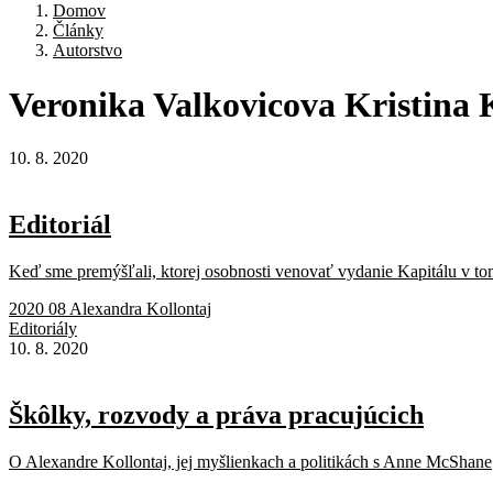
Domov
Články
Autorstvo
Veronika
Valkovicova
Kristina
10. 8. 2020
Editoriál
Keď sme premýšľali, ktorej osobnosti venovať vydanie Kapitálu v tom
2020 08 Alexandra Kollontaj
Editoriály
10. 8. 2020
Škôlky, rozvody a práva pracujúcich
O Alexandre Kollontaj, jej myšlienkach a politikách s Anne McShane