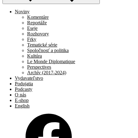
Noviny
Komentáre
Reportáže
Eseje
Rozhovory
Frky
Tematické série
Spoločnosť a politika
Kultúra
Le Monde Diplomatique
Perspectives
Archív (2017-2024)
Vydavateľstvo
Podujatia
Podcasty
O nás
E-shop
English