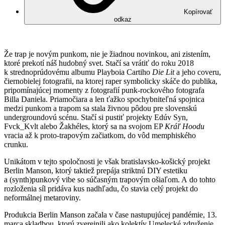
Kopírovať
odkaz
Že trap je novým punkom, nie je žiadnou novinkou, ani zistením,
ktoré prekotí náš hudobný svet. Stačí sa vrátiť do roku 2018
k strednoprúdovému albumu Playboia Cartiho
Die Lit
a jeho coveru,
čiernobielej fotografii, na ktorej raper symbolicky skáče do publika,
pripomínajúcej momenty z fotografií punk-rockového fotografa
Billa Daniela. Priamočiara a len ťažko spochybniteľná spojnica
medzi punkom a trapom sa stala živnou pôdou pre slovenskú
undergroundovú scénu. Stačí si pustiť projekty Edúv Syn,
Fvck_Kvlt alebo Žakhéles, ktorý sa na svojom EP
Kráľ Hoodu
vracia až k proto-trapovým začiatkom, do vôd memphiského
crunku.
Unikátom v tejto spoločnosti je však bratislavsko-košický projekt
Berlin Manson, ktorý taktiež prepája striktnú DIY estetiku
a (synth)punkový vibe so súčasným trapovým ošiaľom. A do tohto
rozloženia síl pridáva kus nadhľadu, čo stavia celý projekt do
neformálnej metaroviny.
Produkcia Berlin Manson začala v čase nastupujúcej pandémie, 13.
marca skladbou, ktorú zverejnili ako kolektív Umelecké združenie