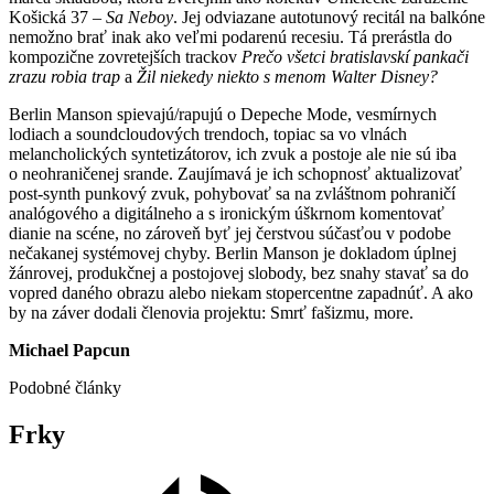
Košická 37 –
Sa Neboy
. Jej odviazane autotunový recitál na balkóne
nemožno brať inak ako veľmi podarenú recesiu. Tá prerástla do
kompozične zovretejších trackov
Prečo všetci bratislavskí pankači
zrazu robia trap
a
Žil niekedy niekto s menom Walter Disney?
Berlin Manson spievajú/rapujú o Depeche Mode, vesmírnych
lodiach a soundcloudových trendoch, topiac sa vo vlnách
melancholických syntetizátorov, ich zvuk a postoje ale nie sú iba
o neohraničenej srande. Zaujímavá je ich schopnosť aktualizovať
post-synth punkový zvuk, pohybovať sa na zvláštnom pohraničí
analógového a digitálneho a s ironickým úškrnom komentovať
dianie na scéne, no zároveň byť jej čerstvou súčasťou v podobe
nečakanej systémovej chyby. Berlin Manson je dokladom úplnej
žánrovej, produkčnej a postojovej slobody, bez snahy stavať sa do
vopred daného obrazu alebo niekam stopercentne zapadnúť. A ako
by na záver dodali členovia projektu: Smrť fašizmu, more.
Michael Papcun
Podobné články
Frky