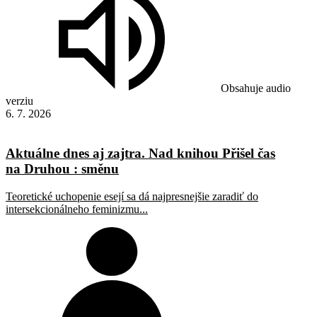
Obsahuje audio
verziu
6. 7. 2026
Aktuálne dnes aj zajtra. Nad knihou Přišel čas
na Druhou : směnu
Teoretické uchopenie esejí sa dá najpresnejšie zaradiť do
intersekcionálneho feminizmu...