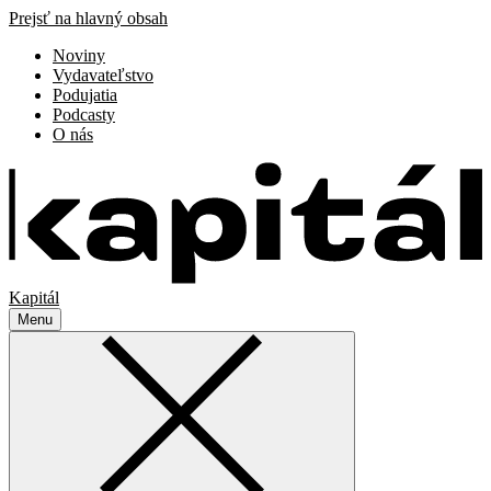
Prejsť na hlavný obsah
Noviny
Vydavateľstvo
Podujatia
Podcasty
O nás
Kapitál
Menu