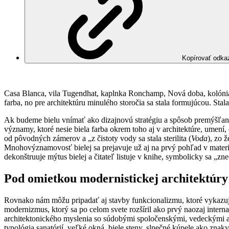
Kopírovať odka
Casa Blanca, vila Tugendhat, kaplnka Ronchamp, Nová doba, kolónia Ba
farba, no pre architektúru minulého storočia sa stala formujúcou. Stal
Ak budeme bielu vnímať ako dizajnovú stratégiu a spôsob premýšľani
významy, ktoré nesie biela farba okrem toho aj v architektúre, umení, 
od pôvodných zámerov a „z čistoty vody sa stala sterilita (
Voda
), zo ž
Mnohovýznamovosť bielej sa prejavuje už aj na prvý pohľad v materi
dekonštruuje mýtus bielej a čitateľ listuje v knihe, symbolicky sa „zne
Pod omietkou modernistickej architektúry
Rovnako nám môžu pripadať aj stavby funkcionalizmu, ktoré vykazujú
modernizmus, ktorý sa po celom svete rozšíril ako prvý naozaj inte
architektonického myslenia so súdobými spoločenskými, vedeckými a
typológia sanatórií, veľké okná, biele steny, slnečné kúpele ako zn