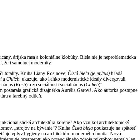
any, árijská rasa a koloniálne klobúky. Biela nie je neproblematická
ť, že i samotnej modernity.
i totality. Kniha Liany Rosinovej
Čistá biela (je mýtus)
hľadá
i
a
Chlieb
, ukazuje, ako ľahko modernistické ideály divergovali
cizmus (
Kosti
) a zo sociálnosti socializmus (
Chlieb
)“.
 postarala grafická dizajnérka Aurélia Garová. Ako autorka postupne
ktúra a farebný odtieň.
kcionalistická architektúra korene? Ako vznikol architektonický
 domov, „strojov na bývanie“? Kniha
Čistá biela
poukazuje na spätosť
tľuje vplyv hygieny na architektúru moderného hnutia. Nová
 Odmietnutie ornamentu ako potenciálneho zdroja mikróbov nemalo len