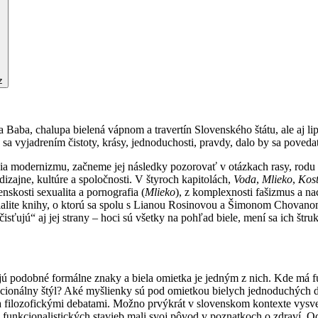
z
ba, chalupa bielená vápnom a travertín Slovenského štátu, ale aj lipic
a sa vyjadrením čistoty, krásy, jednoduchosti, pravdy, dalo by sa poveda
a modernizmu, začneme jej následky pozorovať v otázkach rasy, rodu č
dizajne, kultúre a spoločnosti. V štyroch kapitolách,
Voda
,
Mlieko
,
Kost
enskosti sexualita a pornografia (
Mlieko
), z komplexnosti fašizmus a na
alite knihy, o ktorú sa spolu s Lianou Rosinovou a Šimonom Chovanom
čisťujú“ aj jej strany – hoci sú všetky na pohľad biele, mení sa ich štru
 podobné formálne znaky a biela omietka je jedným z nich. Kde má fun
rnacionálny štýl? Aké myšlienky sú pod omietkou bielych jednoduchých
 filozofickými debatami. Možno prvýkrát v slovenskom kontexte vysve
aky funkcionalistických stavieb mali svoj pôvod v poznatkoch o zdraví.