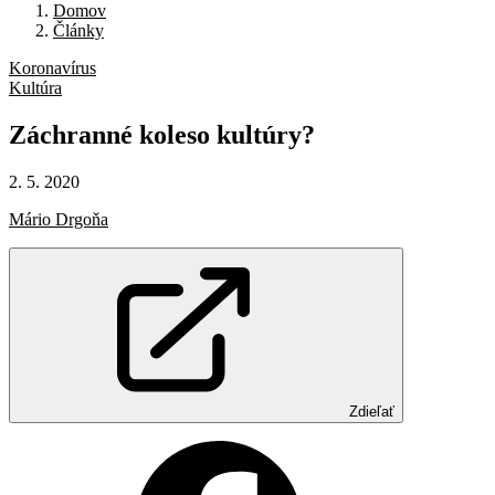
Domov
Články
Koronavírus
Kultúra
Záchranné
koleso
kultúry?
2. 5. 2020
Mário Drgoňa
Zdieľať