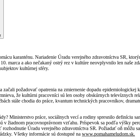
z
domácu karanténu. Nariadenie Úradu verejného zdravotníctva SR, ktor
sti 10. marca a ako nečakaný ostrý rez v kultúre neovplyvnilo len naše
ubjektov kultúrnej sféry.
a začali požadovať opatrenia na zmiernenie dopadu epidemiologickej krí
mnieva, že kultúrni pracovníci sú len osoby obskúrnych televíznych relá
lužbách stále chodia do práce, kvantum technických pracovníkov, drama
lády? Ministerstvo práce, sociálnych vecí a rodiny spresnilo definíci
 sú v žiadnom pracovnoprávnom vzťahu. Príspevok sa podľa výšky perc
iť rozhodnutie Úradu verejného zdravotníctva SR. Požiadať oň môžu s
evádzky. Všetky informácie sú dostupné na
www.pomahameludom.sk
.