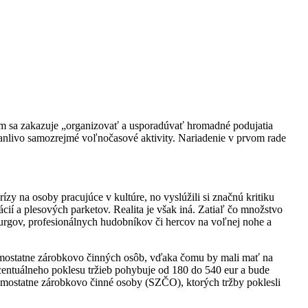
ým sa zakazuje „organizovať a usporadúvať hromadné podujatia
 zdanlivo samozrejmé voľnočasové aktivity. Nariadenie v prvom rade
zy na osoby pracujúce v kultúre, no vyslúžili si značnú kritiku
cií a plesových parketov. Realita je však iná. Zatiaľ čo množstvo
turgov, profesionálnych hudobníkov či hercov na voľnej nohe a
u samostatne zárobkovo činných osôb, vďaka čomu by mali mať na
entuálneho poklesu tržieb pohybuje od 180 do 540 eur a bude
amostatne zárobkovo činné osoby (SZČO), ktorých tržby poklesli