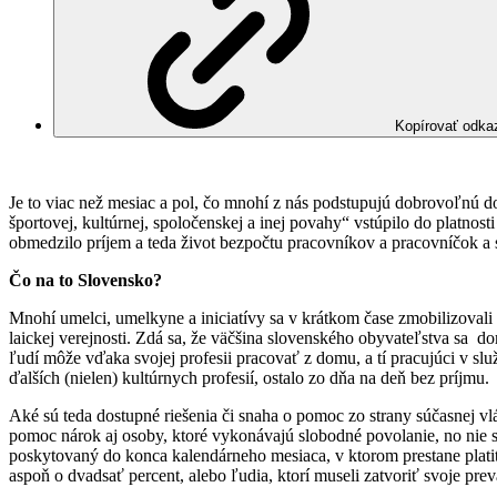
Kopírovať odka
Je to viac než mesiac a pol, čo mnohí z nás podstupujú dobrovoľnú 
športovej, kultúrnej, spoločenskej a inej povahy“ vstúpilo do platno
obmedzilo príjem a teda život bezpočtu pracovníkov a pracovníčok a s
Čo na to Slovensko?
Mnohí umelci, umelkyne a iniciatívy sa v krátkom čase zmobilizovali 
laickej verejnosti. Zdá sa, že väčšina slovenského obyvateľstva sa do
ľudí môže vďaka svojej profesii pracovať z domu, a tí pracujúci v s
ďalších (nielen) kultúrnych profesií, ostalo zo dňa na deň bez príjmu.
Aké sú teda dostupné riešenia či snaha o pomoc zo strany súčasnej v
pomoc nárok aj osoby, ktoré vykonávajú slobodné povolanie, no nie
poskytovaný do konca kalendárneho mesiaca, v ktorom prestane plat
aspoň o dvadsať percent, alebo ľudia, ktorí museli zatvoriť svoje pr