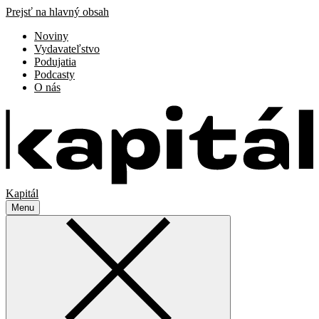
Prejsť na hlavný obsah
Noviny
Vydavateľstvo
Podujatia
Podcasty
O nás
Kapitál
Menu