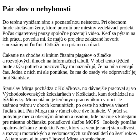
Pár slov o nehybnosti
Do terénu vyrážam ráno s poznateľnou neistotou. Pri obecnom
úrade stretávam ženy, ktoré pracujú pre miestny vzdelávací projekt.
Počas cigaretovej pauzy spoločne pozerajú video. Keď sa pýtam na
ich prácu, povedia mi, že majú o projekte zakázané hovoriť
s neznámymi ľuďmi. Odkážu ma priamo na úrad.
Čakanie na chodbe si krátim čítaním plagátov o žltačke
a rozvojových tímoch na informačnej tabuli. V obci tento týždeň
bude akýsi pohreb a pracovníčky mi naznačujú, že na mňa nemajú
čas. Jedna z nich mi ale ponúkne, že ma do osady vie odprevadiť jej
brat Stanislav.
Stanislav Mirga pochádza z Kolačkova, no dávnejšie pracoval aj vo
Východoslovenských železiarňach v Košiciach, kam dochádzal na
týždňovky. Momentálne je terénnym pracovníkom v obci. Je
známou tvárou v oboch komunitách, po ceste ho zdravia viacerí
ľudia z áut. Pán Mirga má v rámci obce dve funkcie. V práci sa
pohybuje medzi obecným úradom a osadou, kde pracuje s kolegami
pre miestnu občiansku poriadkovú službu MOPS. Inokedy pomáha
opatrovateľkám z projektu Nene, ktorý sa venuje ranej starostlivosti
a rozvoju motorických a vedomostných zručností detí do šesť rokov.
„Aj tam som, aj tu som,“ hovorí Mirga so smiechom.