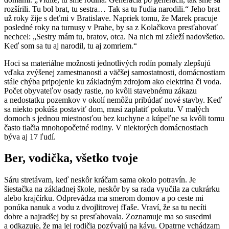
rozšírili. Tu bol brat, tu sestra… Tak sa tu ľudia narodili.“ Jeho brat
už roky žije s deťmi v Bratislave. Napriek tomu, že Marek pracuje
posledné roky na turnusy v Prahe, by sa z Kolačkova presťahovať
nechcel: „Sestry mám tu, bratov, otca. Na nich mi záleží nadovšetko.
Keď som sa tu aj narodil, tu aj zomriem.“
Hoci sa materiálne možnosti jednotlivých rodín pomaly zlepšujú
vďaka zvýšenej zamestnanosti a väčšej samostatnosti, domácnostiam
stále chýba pripojenie ku základným zdrojom ako elektrina či voda.
Počet obyvateľov osady rastie, no kvôli stavebnému zákazu
a nedostatku pozemkov v okolí nemôžu pribúdať nové stavby. Keď
sa niekto pokúša postaviť dom, musí zaplatiť pokutu. V malých
domoch s jednou miestnosťou bez kuchyne a kúpeľne sa kvôli tomu
často tlačia mnohopočetné rodiny. V niektorých domácnostiach
býva aj 17 ľudí.
Ber, vodička, všetko tvoje
Sáru stretávam, keď neskôr kráčam sama okolo potravín. Je
šiestačka na základnej škole, neskôr by sa rada vyučila za cukrárku
alebo krajčírku. Odprevádza ma smerom domov a po ceste mi
ponúka nanuk a vodu z dvojlitrovej fľaše. Vraví, že sa tu necíti
dobre a najradšej by sa presťahovala. Zoznamuje ma so susedmi
a odkazuje, že ma jej rodičia pozývajú na kávu. Opatrne vchádzam