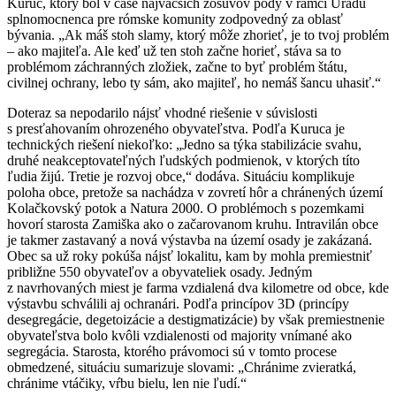
Kuruc, ktorý bol v čase najväčších zosuvov pôdy v rámci Úradu
splnomocnenca pre rómske komunity zodpovedný za oblasť
bývania. „Ak máš stoh slamy, ktorý môže zhorieť, je to tvoj problém
– ako majiteľa. Ale keď už ten stoh začne horieť, stáva sa to
problémom záchranných zložiek, začne to byť problém štátu,
civilnej ochrany, lebo ty sám, ako majiteľ, ho nemáš šancu uhasiť.“
Doteraz sa nepodarilo nájsť vhodné riešenie v súvislosti
s presťahovaním ohrozeného obyvateľstva. Podľa Kuruca je
technických riešení niekoľko: „Jedno sa týka stabilizácie svahu,
druhé neakceptovateľných ľudských podmienok, v ktorých títo
ľudia žijú. Tretie je rozvoj obce,“ dodáva. Situáciu komplikuje
poloha obce, pretože sa nachádza v zovretí hôr a chránených území
Kolačkovský potok a Natura 2000. O problémoch s pozemkami
hovorí starosta Zamiška ako o začarovanom kruhu. Intravilán obce
je takmer zastavaný a nová výstavba na území osady je zakázaná.
Obec sa už roky pokúša nájsť lokalitu, kam by mohla premiestniť
približne 550 obyvateľov a obyvateliek osady. Jedným
z navrhovaných miest je farma vzdialená dva kilometre od obce, kde
výstavbu schválili aj ochranári. Podľa princípov 3D (princípy
desegregácie, degetoizácie a destigmatizácie) by však premiestnenie
obyvateľstva bolo kvôli vzdialenosti od majority vnímané ako
segregácia. Starosta, ktorého právomoci sú v tomto procese
obmedzené, situáciu sumarizuje slovami: „Chránime zvieratká,
chránime vtáčiky, vŕbu bielu, len nie ľudí.“