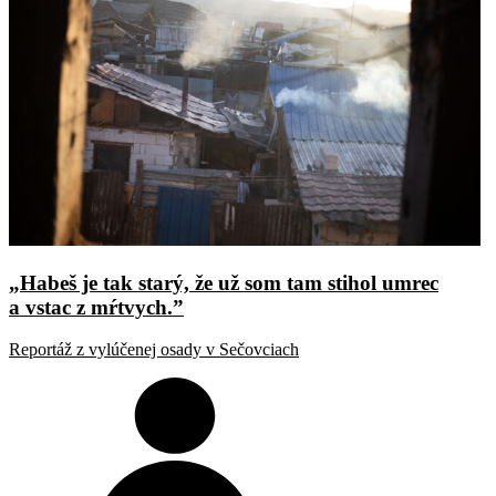
„Habeš je tak starý, že už som tam stihol umrec
a vstac z mŕtvych.”
Reportáž z vylúčenej osady v Sečovciach