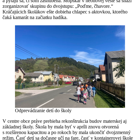
a pýtajú sa, či som zasnúbená. Mopskár v neónovej veste sa snaží
zorganizovať skupinu do dvojstupu: „Poďme, čhavore.“
Kráčajúcich školákov ešte dobieha chlapec s aktovkou, ktorého
čaká kamarát na začiatku hadíka.
Odprevádzanie detí do školy
V centre obce práve prebieha rekonštrukcia budov materskej aj
základnej školy. Škola by mala byť v apríli znovu otvorená
s rozšírenou kapacitou a po rokoch by mala ukončiť dvojzmenný
režim. Časť detí sa dočasne učí na fare, časť v kontajnerovej škole