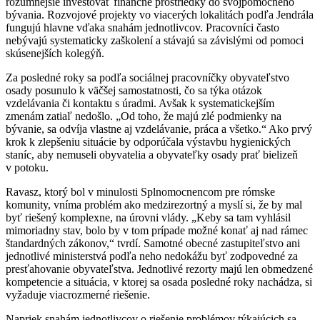
rozumnejšie investovať finančné prostriedky do svojpomocného
bývania. Rozvojové projekty vo viacerých lokalitách podľa Jendrála
fungujú hlavne vďaka snahám jednotlivcov. Pracovníci často
nebývajú systematicky zaškolení a stávajú sa závislými od pomoci
skúsenejších kolegýň.
Za posledné roky sa podľa sociálnej pracovníčky obyvateľstvo
osady posunulo k väčšej samostatnosti, čo sa týka otázok
vzdelávania či kontaktu s úradmi. Avšak k systematickejším
zmenám zatiaľ nedošlo. „Od toho, že majú zlé podmienky na
bývanie, sa odvíja vlastne aj vzdelávanie, práca a všetko.“ Ako prvý
krok k zlepšeniu situácie by odporúčala výstavbu hygienických
staníc, aby nemuseli obyvatelia a obyvateľky osady prať bielizeň
v potoku.
Ravasz, ktorý bol v minulosti Splnomocnencom pre rómske
komunity, vníma problém ako medzirezortný a myslí si, že by mal
byť riešený komplexne, na úrovni vlády. „Keby sa tam vyhlásil
mimoriadny stav, bolo by v tom prípade možné konať aj nad rámec
štandardných zákonov,“ tvrdí. Samotné obecné zastupiteľstvo ani
jednotlivé ministerstvá podľa neho nedokážu byť zodpovedné za
presťahovanie obyvateľstva. Jednotlivé rezorty majú len obmedzené
kompetencie a situácia, v ktorej sa osada posledné roky nachádza, si
vyžaduje viacrozmerné riešenie.
Napriek snahám jednotlivcov o riešenie problémov týkajúcich sa