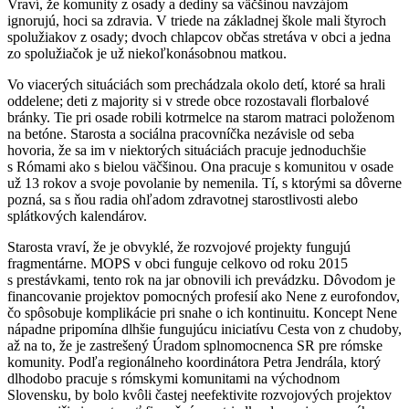
Vraví, že komunity z osady a dediny sa väčšinou navzájom
ignorujú, hoci sa zdravia. V triede na základnej škole mali štyroch
spolužiakov z osady; dvoch chlapcov občas stretáva v obci a jedna
zo spolužiačok je už niekoľkonásobnou matkou.
Vo viacerých situáciách som prechádzala okolo detí, ktoré sa hrali
oddelene; deti z majority si v strede obce rozostavali florbalové
bránky. Tie pri osade robili kotrmelce na starom matraci položenom
na betóne. Starosta a sociálna pracovníčka nezávisle od seba
hovoria, že sa im v niektorých situáciách pracuje jednoduchšie
s Rómami ako s bielou väčšinou. Ona pracuje s komunitou v osade
už 13 rokov a svoje povolanie by nemenila. Tí, s ktorými sa dôverne
pozná, sa s ňou radia ohľadom zdravotnej starostlivosti alebo
splátkových kalendárov.
Starosta vraví, že je obvyklé, že rozvojové projekty fungujú
fragmentárne. MOPS v obci funguje celkovo od roku 2015
s prestávkami, tento rok na jar obnovili ich prevádzku. Dôvodom je
financovanie projektov pomocných profesií ako Nene z eurofondov,
čo spôsobuje komplikácie pri snahe o ich kontinuitu. Koncept Nene
nápadne pripomína dlhšie fungujúcu iniciatívu Cesta von z chudoby,
až na to, že je zastrešený Úradom splnomocnenca SR pre rómske
komunity. Podľa regionálneho koordinátora Petra Jendrála, ktorý
dlhodobo pracuje s rómskymi komunitami na východnom
Slovensku, by bolo kvôli častej neefektivite rozvojových projektov