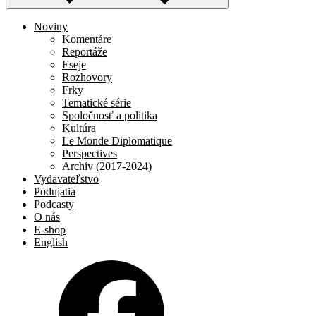
Noviny
Komentáre
Reportáže
Eseje
Rozhovory
Frky
Tematické série
Spoločnosť a politika
Kultúra
Le Monde Diplomatique
Perspectives
Archív (2017-2024)
Vydavateľstvo
Podujatia
Podcasty
O nás
E-shop
English