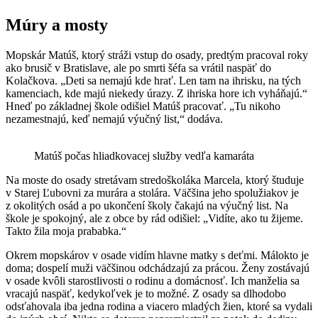
Múry a mosty
Mopskár Matúš, ktorý stráži vstup do osady, predtým pracoval roky
ako brusič v Bratislave, ale po smrti šéfa sa vrátil naspäť do
Kolačkova. „Deti sa nemajú kde hrať. Len tam na ihrisku, na tých
kamenciach, kde majú niekedy úrazy. Z ihriska hore ich vyháňajú.“
Hneď po základnej škole odišiel Matúš pracovať. „Tu nikoho
nezamestnajú, keď nemajú výučný list,“ dodáva.
Matúš počas hliadkovacej služby vedľa kamaráta
Na moste do osady stretávam stredoškoláka Marcela, ktorý študuje
v Starej Ľubovni za murára a stolára. Väčšina jeho spolužiakov je
z okolitých osád a po ukončení školy čakajú na výučný list. Na
škole je spokojný, ale z obce by rád odišiel: „Vidíte, ako tu žijeme.
Takto žila moja prababka.“
Okrem mopskárov v osade vidím hlavne matky s deťmi. Málokto je
doma; dospelí muži väčšinou odchádzajú za prácou. Ženy zostávajú
v osade kvôli starostlivosti o rodinu a domácnosť. Ich manželia sa
vracajú naspäť, kedykoľvek je to možné. Z osady sa dlhodobo
odsťahovala iba jedna rodina a viacero mladých žien, ktoré sa vydali