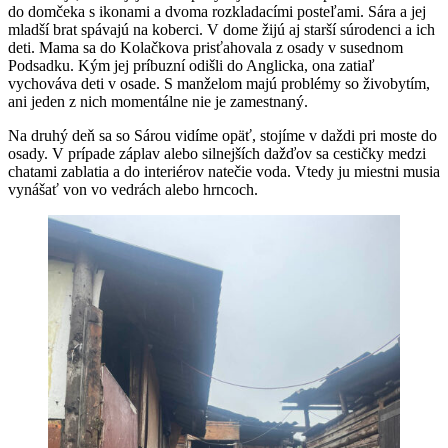
do domčeka s ikonami a dvoma rozkladacími posteľami. Sára a jej
mladší brat spávajú na koberci. V dome žijú aj starší súrodenci a ich
deti. Mama sa do Kolačkova prisťahovala z osady v susednom
Podsadku. Kým jej príbuzní odišli do Anglicka, ona zatiaľ
vychováva deti v osade. S manželom majú problémy so živobytím,
ani jeden z nich momentálne nie je zamestnaný.
Na druhý deň sa so Sárou vidíme opäť, stojíme v daždi pri moste do
osady. V prípade záplav alebo silnejších dažďov sa cestičky medzi
chatami zablatia a do interiérov natečie voda. Vtedy ju miestni musia
vynášať von vo vedrách alebo hrncoch.