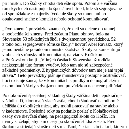
pri ihrisku. Do škôlky chodia deti ešte spolu. Potom ale väčšina
rómskych detí nastupuje do špeciálnych tried, kde sú segregované
od spolužiakov z majority. Vedenie školy so mnou ani po
opakovanej snahe o kontakt nebolo ochotné komunikovať.
„Dvojzmenná prevádzka znamená, že deti sú delené do rannej
a poobedňajšej zmeny. Pred začatím Plánu obnovy bolo na
Slovensku 53 základných škôl s dvojzmennou prevádzkou, 52
z toho boli segregované rómske školy,“ hovorí Ábel Ravasz, ktorý
je momentálne poradcom ministra školstva. Školy sa koncentrujú
v obciach s rómskymi komunitami, najviac v Košickom
a Prešovskom kraji. „V iných častiach Slovenska už rodičia
neakceptujú túto formu výučby, lebo tam nie sú zabezpečené
základné podmienky. Z hygienických dôvodov tam nie je ani teplá
strava.“ Tieto prevádzky plánuje ministerstvo postupne odstraňovať,
hoci existuje šanca, že v komunitách s prudkým demografickým
rastom budú školy s dvojzmennou prevádzkou nechcene pribúdať.
Po dokončení špeciálnej základnej školy väčšina detí nepokračuje
v štúdiu. Tí, ktorí majú viac šťastia, chodia študovať na odborné
učilištia do okolitých miest, aby mohli pracovať na stavbe alebo
v kaderníctve. Posledné roky sa podarilo poslať z Kolačkovskej
osady dve dievčatá ďalej, na pedagogickú školu do Košíc. Ich
mamy si želajú, aby tam dcéry po skončení štúdia zostali. Pred
školou sa striedajú staršie deti s mladšími, šiestaci s tretiakmi, ktorým