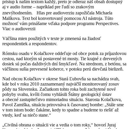
prístup k našim textom každý, preto je odteraz náš obsah dostupný
aj v audio forme – napríklad pre ľudí so zrakovým
znevýhodnením. Hlas pre audioverziu zapožičala Michaela
Malíkova. Text bol konvertovaný pomocou AI nástroja. Túto
možnosť vám prinášame vďaka podpore programu Perspectives.
Viac o audioverzii
Väčšina mien použitých v texte je zmenená na žiadosť
respondentiek a respondentov.
Rómsku osadu v Kolačkove oddeľuje od obce potok za príjazdovou
cestou, nad ktorým sú postavené tri mosty. Tie krajné z drevených
dosiek sú počas daždivých dní šmykľavé. Na strednom, z betónu, sa
väčšinou sušia prevesené koberce, v potoku perú dievčatá bielizeň.
Nad obcou Kolačkov v okrese Stará Ľubovňa sa nachádza svah,
kde bol v roku 2010 zaznamenaný najväčší monitorovaný zosuv
pôdy na Slovensku. Začiatkom tohto roka boli zachytené nové
pohyby svahu, kvôli čomu vyhlásili Štátny geologický ústav
a obecné zastupiteľstvo mimoriadnu situáciu. Starosta Kolačkova,
Pavol Zamiška, situáciu prirovnáva k časovanej bombe: „Stále sme
v tom istom bode: čakáme, kedy to spadne a budeme to riešiť až
vtedy, keď sa niečo stane.“
„Civilná obrana o situácii vie a vedia o tom roky,“ hovorí Juraj