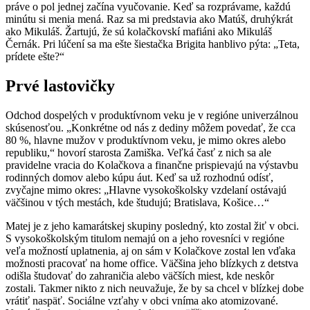
práve o pol jednej začína vyučovanie. Keď sa rozprávame, každú
minútu si menia mená. Raz sa mi predstavia ako Matúš, druhýkrát
ako Mikuláš. Žartujú, že sú kolačkovskí mafiáni ako Mikuláš
Černák. Pri lúčení sa ma ešte šiestačka Brigita hanblivo pýta: „Teta,
prídete ešte?“
Prvé lastovičky
Odchod dospelých v produktívnom veku je v regióne univerzálnou
skúsenosťou. „Konkrétne od nás z dediny môžem povedať, že cca
80 %, hlavne mužov v produktívnom veku, je mimo okres alebo
republiku,“ hovorí starosta Zamiška. Veľká časť z nich sa ale
pravidelne vracia do Kolačkova a finančne prispievajú na výstavbu
rodinných domov alebo kúpu áut. Keď sa už rozhodnú odísť,
zvyčajne mimo okres: „Hlavne vysokoškolsky vzdelaní ostávajú
väčšinou v tých mestách, kde študujú; Bratislava, Košice…“
Matej je z jeho kamarátskej skupiny posledný, kto zostal žiť v obci.
S vysokoškolským titulom nemajú on a jeho rovesníci v regióne
veľa možností uplatnenia, aj on sám v Kolačkove zostal len vďaka
možnosti pracovať na home office. Väčšina jeho blízkych z detstva
odišla študovať do zahraničia alebo väčších miest, kde neskôr
zostali. Takmer nikto z nich neuvažuje, že by sa chcel v blízkej dobe
vrátiť naspäť. Sociálne vzťahy v obci vníma ako atomizované.