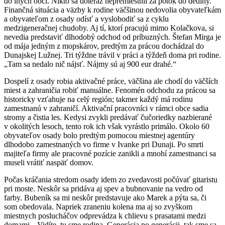
do iných obcí. Nikto sa doteraz nepremiestnil za potok do dediny.
Finančná situácia a väzby k rodine väčšinou nedovolia obyvateľkám
a obyvateľom z osady odísť a vyslobodiť sa z cyklu
medzigeneračnej chudoby. Aj tí, ktorí pracujú mimo Kolačkova, si
nevedia predstaviť dlhodobý odchod od príbuzných. Štefan Mirga je
od mája jedným z mopskárov, predtým za prácou dochádzal do
Dunajskej Lužnej. Tri týždne trávil v práci a týždeň doma pri rodine.
„Tam sa nedalo nič nájsť. Nájmy sú aj 900 eur drahé.“
Dospelí z osady robia aktivačné práce, väčšina ale chodí do väčších
miest a zahraničia robiť manuálne. Fenomén odchodu za prácou sa
historicky vzťahuje na celý región; takmer každý má rodinu
zamestnanú v zahraničí. Aktivační pracovníci v rámci obce sadia
stromy a čistia les. Kedysi zvykli predávať čučoriedky nazbierané
v okolitých lesoch, tento rok ich však vyrástlo primálo. Okolo 60
obyvateľov osady bolo predtým pomocou miestnej agentúry
dlhodobo zamestnaných vo firme v Ivanke pri Dunaji. Po smrti
majiteľa firmy ale pracovné pozície zanikli a mnohí zamestnanci sa
museli vrátiť naspäť domov.
Počas kráčania stredom osady idem zo zvedavosti počúvať gitaristu
pri moste. Neskôr sa pridáva aj spev a bubnovanie na vedro od
farby. Bubeník sa mi neskôr predstavuje ako Marek a pýta sa, či
som obedovala. Napriek zraneniu kolena ma aj so zvyškom
miestnych poslucháčov odprevádza k chlievu s prasatami medzi
domami. „Vidíte, tu sme rodina. Generácia po generácii, tak sme sa