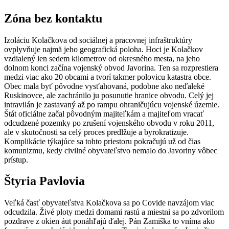
Zóna bez
kontaktu
Izoláciu Kolačkova od sociálnej a pracovnej infraštruktúry
ovplyvňuje najmä jeho geografická poloha. Hoci je Kolačkov
vzdialený len sedem kilometrov od okresného mesta, na jeho
dolnom konci začína vojenský obvod Javorina. Ten sa rozprestiera
medzi viac ako 20 obcami a tvorí takmer polovicu katastra obce.
Obec mala byť pôvodne vysťahovaná, podobne ako neďaleké
Ruskinovce, ale zachránilo ju posunutie hranice obvodu. Celý jej
intravilán je zastavaný až po rampu ohraničujúcu vojenské územie.
Štát oficiálne začal pôvodným majiteľkám a majiteľom vracať
odcudzené pozemky po zrušení vojenského obvodu v roku 2011,
ale v skutočnosti sa celý proces predlžuje a byrokratizuje.
Komplikácie týkajúce sa tohto priestoru pokračujú už od čias
komunizmu, kedy civilné obyvateľstvo nemalo do Javoriny vôbec
prístup.
Štyria Pavlovia
Veľká časť obyvateľstva Kolačkova sa po Covide navzájom viac
odcudzila. Živé ploty medzi domami rastú a miestni sa po zdvorilom
pozdrave z okien áut ponáhľajú ďalej. Pán Zamiška to vníma ako