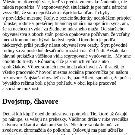
Miestni mi dôverujú viac, keď sa predstavujem ako študentka, nie
mladá reportérka. V exponovaných situáciách je pre mňa náročné
vysvetliť, že som neprišla ako inšpektorka hľadať chyby
v prevádzke miestnej školy, z pozície študentky nedokážem prispieť
rómskej rodine v prekérnej finančnej situácii na operáciu syna, ani,
že sa nechcem vydať za žiadneho miestneho muža. Od staršieho
obyvateľstva z oboch strán potoka opakovane počúvam, že vzťahy
medzi komunitami bývali kedysi lepšie. Dôvodom je podľa
niektorých príliš prudký nárast obyvateľstva osady. Štyri pôvodné
rodiny sa za posledné desaťročia rozrástli na 550 ľudí. Avšak ako
hlavnú prekážku väčšinou vidia segregované vyučovanie. „My sme
chodili do triedy s Rómami, čiže ja som ich vnímala ako
spolužiakov. Vôbec som ich nevnímala ako iných. Aj tí starší, to
všetko pracovalo,“ hovorí miestna sociálna pracovníčka pri našom
rozhovore. Najstarší obyvateľ osady, pán Albert, spomína, že počas
bývalého režimu boli z jeho pohľadu v obci lepšie pracovné
a sociálne možnosti.
Dvojstup, čhavore
Deti si idú kúpiť obed do miestnych potravín. Tie, ktoré už čakajú
po nákupe, sa vešajú na preliezky. Väčšinou držia v ruke vrecúška
s dvoma rožkami a plátkami šunky. Niektoré sa okolo mňa zo
zvedavosti zhromaždia do polkruhu. Oslovujú ma pani učiteľka