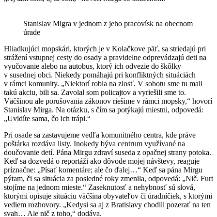
Stanislav Migra v jednom z jeho pracovísk na obecnom
úrade
Hliadkujúci mopskári, ktorých je v Kolačkove päť, sa striedajú pri
strážení vstupnej cesty do osady a pravidelne odprevádzajú deti na
vyučovanie alebo na autobus, ktorý ich odvezie do škôlky
v susednej obci. Niekedy pomáhajú pri konfliktných situáciách
v rámci komunity. „Niektorí robia na zlosť. V sobotu sme tu mali
takú akciu, bili sa. Zavolal som policajtov a vyriešili sme to.
Väčšinou ale porušovania zákonov riešime v rámci mopsky,“ hovorí
Stanislav Mirga. Na otázku, s čím sa potýkajú miestni, odpovedá:
„Uvidíte sama, čo ich trápi.“
Pri osade sa zastavujeme vedľa komunitného centra, kde práve
poštárka rozdáva listy. Inokedy býva centrum využívané na
doučovanie detí. Pána Mirgu zdraví suseda z opačnej strany potoka.
Keď sa dozvedá o reportáži ako dôvode mojej návštevy, reaguje
príznačne: „Písať komentáre; ale čo ďalej…“ Keď sa pána Mirgu
pýtam, či sa situácia za posledné roky zmenila, odpovedá: „Nič. Furt
stojíme na jednom mieste.“ Zaseknutosť a nehybnosť sú slová,
ktorými opisuje situáciu väčšina obyvateľov či úradníčiek, s ktorými
vediem rozhovory. „Kedysi sa aj z Bratislavy chodili pozerať na ten
svah… Ale nič z toho,“ dodáva.