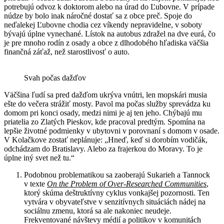
potrebujú odvoz k doktorom alebo na úrad do Ľubovne. V prípade
núdze by bolo inak náročné dostať sa z obce preč. Spoje do
neďalekej Ľubovne chodia cez víkendy nepravidelne, v soboty
bývajú úplne vynechané. Lístok na autobus zdražel na dve eurá, čo
je pre mnoho rodín z osady a obce z dlhodobého hľadiska väčšia
finančná záťaž, než starostlivosť o auto.
Svah počas dažďov
Väčšina ľudí sa pred dažďom ukrýva vnútri, len mopskári musia
ešte do večera strážiť mosty. Pavol ma počas služby sprevádza ku
domom pri konci osady, medzi nimi je aj ten jeho. Chýbajú mu
priatelia zo Zlatých Pieskov, kde pracoval predtým. Spomína na
lepšie životné podmienky v ubytovni v porovnaní s domom v osade.
V Kolačkove zostať neplánuje: „Hneď, keď si dorobím vodičák,
odchádzam do Bratislavy. Alebo za frajerkou do Moravy. To je
úplne iný svet než tu.“
Podobnou problematikou sa zaoberajú Sukarieh a Tannock
v texte
On the Problem of Over-Researched Communities
,
ktorý skúma deštruktívny cyklus vonkajšej pozornosti. Ten
vytvára v obyvateľstve v senzitívnych situáciách nádej na
sociálnu zmenu, ktorá sa ale nakoniec neudeje.
Frekventované návštevy médií a politikov v komunitách