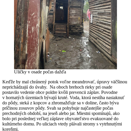
Uličky v osade počas dažďa
Keďže by mal chránený potok voľne meandrovať, úpravy väčšinou
neprichádzajú do úvahy. Na oboch brehoch rieky pri osade
postavilo vedenie obce poldre kvôli prevencii záplav. Povodne
v hornatých územiach bývajú kruté. Voda, ktorá nestíha nasiaknuť
do pôdy, steká z kopcov a zhromažďuje sa v doline, často býva
príčinou zosuvov pôdy. Svah sa pohybuje najčastejšie počas
prechodných období, na jeseň alebo jar. Miestni spomínajú, ako
bolo pri poslednej veľkej záplave obyvateľstvo evakuované do
kultúrneho domu. Po uliciach vtedy plávali stromy s vytrhnutými
koreňmi.