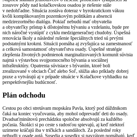
zosuvov pôdy nad kolačkovskou osadou je riešenie stále
v nedohľadne. Situácia zostáva doteraz v byrokratickom vákuu
kvôli komplikovaným pozemkovým politikám a absencii
medzirezortného dialógu. Pokiaľ nebudú mať obyvatelia
a obyvateľky prístup k dôstojnému bývaniu a vzdelaniu, bude pre
nich náročné vystúpiť z cyklu medzigeneračnej chudoby. Úspešná
renovácia školy a následné rušenie špeciálnych tried sú prvými
podstatnými krokmi. Situácii pomáha aj zvyšujúca sa zamestnanosť
a celková samostatnosť obyvateľstva osady. Úspešné stratégie
zlepšenia životných podmienok marginalizovaných komunít súvisia
najmä s výstavbou svojpomocného bývania a sociálnej
infraštruktúry. Opatrenia súvisiace s bývaním, ktoré boli
zrealizované v obciach Čirč alebo Soľ, slúžia ako príklady dobrej
praxe a vytvárajú aj v prípade situácie v Kolačkove vyhliadku na
perspektívnejšiu budúcnosť.
Plán odchodu
Cestou po obci stretávam mopskára Pavla, ktorý pod dáždnikom
čaká na koniec vyučovania, aby mohol odprevadiť deti do osady.
Dvadsaťminútovú prechádzku spoločne absolvujú za každého
počasia. Školáci si po ceste s radosťou spievajú, aj keď niektorí
uzimene kráčajú iba v tričkách a sandáloch. Za posledné roky
pribudli v osade autá. Susedia a susedky si navzájom pomáhajú, keď