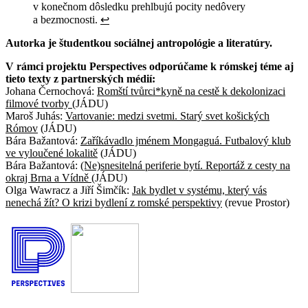
v konečnom dôsledku prehlbujú pocity nedôvery
a bezmocnosti.
↩︎
Autorka je študentkou sociálnej antropológie a literatúry.
V rámci projektu Perspectives odporúčame k rómskej téme aj
tieto texty z partnerských médií:
Johana Černochová:
Romští tvůrci*kyně na cestě k dekolonizaci
filmové tvorby
(JÁDU)
Maroš Juhás:
Vartovanie: medzi svetmi. Starý svet košických
Rómov
(JÁDU)
Bára Bažantová:
Zaříkávadlo jménem Mongaguá. Futbalový klub
ve vyloučené lokalitě
(JÁDU)
Bára Bažantová:
(Ne)snesitelná periferie bytí. Reportáž z cesty na
okraj Brna a Vídně
(JÁDU)
Olga Wawracz a Jiří Šimčík:
Jak bydlet v systému, který vás
nenechá žít? O krizi bydlení z romské perspektivy
(revue Prostor)