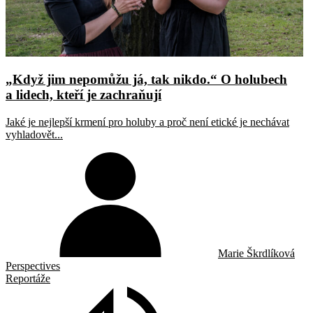
„Když jim nepomůžu já, tak nikdo.“ O holubech
a lidech, kteří je zachraňují
Jaké je nejlepší krmení pro holuby a proč není etické je nechávat
vyhladovět...
Marie Škrdlíková
Perspectives
Reportáže