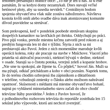
fenomén presahujúci hranice obce:
„To nie je len u nás. Ja si ešte
pamätám, že sa kedysi domy nezamykali. Dnes stavajú veľké
betónové ploty, aby sa susedia nevideli.“ Centrálnym bodom
spojenia obyvateľstva však stále zostáva náboženstvo. Návšteva
kostola kvôli omši alebo svadbe dáva inak atomizovanej komunite
dôvod pravidelne sa stretávať.
Som prekvapená, keď v pondelok poobede stretávam skupinu
dospelých kamarátov na lavičkách pri ihrisku. Oddychujú po práci.
Pivo pijú vonku, pretože miestnu krčmu zatvorili pred rokom a aj
predtým fungovala len tri dni v týždni. Štyria z nich sa mi
predstavujú ako Pavol. Jeden z nich momentálne maroduje kvôli
operácii kolena, roky ale pracuje na stavbe v Mníchove. Viacerí jeho
priatelia sú aktivační pracovníci, niektorí bývajú v dedine, niektorí
v osade. Starajú sa o čistotu potoka, verejnú zeleň a kopanie hrobov.
„Nie sme tu spokojní, ale žijeme tu. Čo pôjdeš,“ hovorí Ján. Muži sa
ma pýtajú, odkiaľ prichádzam a koho v obci poznám. Napriek tomu,
že do terénu chodím ozbrojená iba zápisníkom a diktafónom
v telefóne, vzbudzujú zmienky o článku alebo možnom nahrávaní
opatrnosť. Skúsenosti s médiami má miestne obyvateľstvo bohaté,
najmä po vyhlásení mimoriadneho stavu začali do obce chodiť
1
televízne štáby pravidelne.
Jeden z Pavlov hovorí, že
z polhodinového rozhovoru televízia do reportáže zostrihala len 15
sekúnd jeho výpovede, ktorú ani nechcel zverejniť.