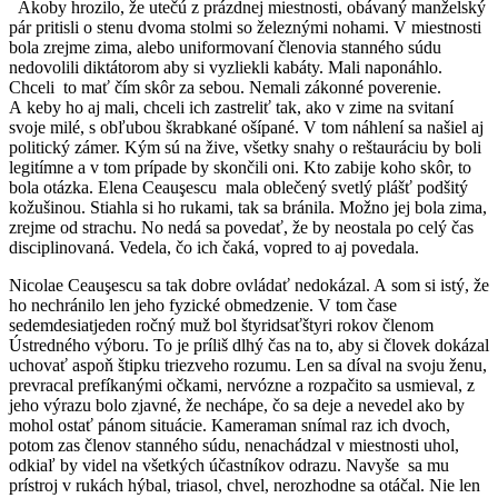
Akoby hrozilo, že utečú z prázdnej miestnosti, obávaný manželský
pár pritisli o stenu dvoma stolmi so železnými nohami. V miestnosti
bola zrejme zima, alebo uniformovaní členovia stanného súdu
nedovolili diktátorom aby si vyzliekli kabáty. Mali naponáhlo.
Chceli to mať čím skôr za sebou. Nemali zákonné poverenie.
A keby ho aj mali, chceli ich zastreliť tak, ako v zime na svitaní
svoje milé, s obľubou škrabkané ošípané. V tom náhlení sa našiel aj
politický zámer. Kým sú na žive, všetky snahy o reštauráciu by boli
legitímne a v tom prípade by skončili oni. Kto zabije koho skôr, to
bola otázka. Elena Ceauşescu mala oblečený svetlý plášť podšitý
kožušinou. Stiahla si ho rukami, tak sa bránila. Možno jej bola zima,
zrejme od strachu. No nedá sa povedať, že by neostala po celý čas
disciplinovaná. Vedela, čo ich čaká, vopred to aj povedala.
Nicolae Ceauşescu sa tak dobre ovládať nedokázal. A som si istý, že
ho nechránilo len jeho fyzické obmedzenie. V tom čase
sedemdesiatjeden ročný muž bol štyridsaťštyri rokov členom
Ústredného výboru. To je príliš dlhý čas na to, aby si človek dokázal
uchovať aspoň štipku triezveho rozumu. Len sa díval na svoju ženu,
prevracal prefíkanými očkami, nervózne a rozpačito sa usmieval, z
jeho výrazu bolo zjavné, že nechápe, čo sa deje a nevedel ako by
mohol ostať pánom situácie. Kameraman snímal raz ich dvoch,
potom zas členov stanného súdu, nenachádzal v miestnosti uhol,
odkiaľ by videl na všetkých účastníkov odrazu. Navyše sa mu
prístroj v rukách hýbal, triasol, chvel, nerozhodne sa otáčal. Nie len