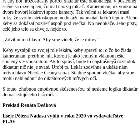
A aby bol hrôzostrašný portrét diktatúr ešte dokonalejší, v poslednej
scéne sa ozve aj ten, čo mal naozaj mlčať. Kameraman, už vonku na
dvore hovorí lekárovi spoza kamery. Tak veľmi sa lekárovi trasú
ruky, že svojim stetoskopom nedokáže nahmatať krčnú tepnu. Alebo
keby sa dokázal pozrieť aspoň pod viečka. No nedokáže. Jeho prsty,
celé jeho telo sa chveje, nejde to.
„Zdvihni mu hlavu. Aby sme videli, že je mŕtvy.“
Keby vystúpil zo svojej role lekára, keby spravil to, o čo ho žiada
kameraman, pretrhne nit, ktorou je ako jemným vláknom ešte
spojený s Hypokratom. Ak to spraví, bude to najstrašnejší rozsudok
diktatúr: nič nie je sväté. Urobí to. Lekár zodvihne a ukáže nám
mŕtvu hlavu Nicolae Ceauşescu-a. Stiahne spodné viečka, aby sme
mohli nahliadnuť do diktátorových mŕtvych očí.
S touto zhubnou emotívnou skúsenosťou si nesieme logiku diktatúr
do nasledujúceho tisícročia.
Preklad Renáta Deáková
Eseje Pétera Nádasa vyjdú v roku 2020 vo vydavateľstve
PLAV