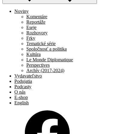
Noviny
Komentáre
Reportáže
Eseje
Rozhovory
Frky
Tematické série
Spoločnosť a politika
Kultúra
Le Monde Diplomatique
Perspectives
Archív (2017-2024)
Vydavateľstvo
Podujatia
Podcasty
O nás
E-shop
English