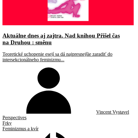
Aktuálne dnes aj zajtra. Nad knihou Přišel čas
na Druhou : směnu
Teoretické uchopenie esejí sa dá najpresnejšie zaradiť do
intersekcionálneho feminizmu...
Vincent Vystavel
Perspectives
Frky
Feminizmus a kvír