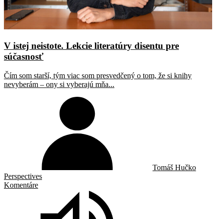
V istej neistote. Lekcie literatúry disentu pre
súčasnosť
Čím som starší, tým viac som presvedčený o tom, že si knihy
nevyberám – ony si vyberajú mňa...
Tomáš Hučko
Perspectives
Komentáre