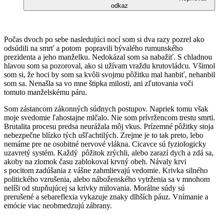
odkaz
Počas dvoch po sebe nasledujúci nocí som si dva razy pozrel ako
odsúdili na smrť a potom popravili bývalého rumunského
prezidenta a jeho manželku. Nedokázal som sa nabažiť. S chladnou
hlavou som sa pozoroval, ako si užívam vraždu krutovládcu. Všimol
som si, že hoci by som sa kvôli svojmu pôžitku mal hanbiť, nehanbil
som sa. Nenašla sa vo mne štipka milosti, ani zľutovania voči
tomuto manželskému páru.
Som zástancom zákonných súdnych postupov. Napriek tomu však
moje svedomie ľahostajne mlčalo. Nie som prívržencom trestu smrti.
Brutalita procesu predsa neurážala môj vkus. Prízemné pôžitky stoja
nebezpečne blízko tých ušľachtilých. Zrejme je to tak preto, lebo
nemáme pre ne osobitné nervové vlákna. Cicavce sú fyziologicky
uzavretý systém. Každý pôžitok zrýchli, alebo zarazí dych a zdá sa,
akoby na zlomok času zablokoval krvný obeh. Návaly krvi
s pocitom zadúšania z vášne zahmlievajú vedomie. Krivka silného
politického vzrušenia, alebo náboženského vytrženia sa v mnohom
nelíši od stupňujúcej sa krivky milovania. Morálne súdy sú
prerušené a sebareflexia vykazuje znaky dlhších páuz. Vnímanie a
emócie viac neobmedzujú zábrany.