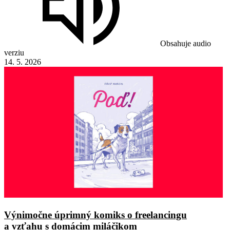
Obsahuje audio
verziu
14. 5. 2026
Výnimočne úprimný komiks o freelancingu
a vzťahu s domácim miláčikom