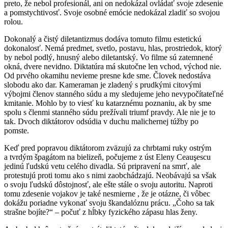
preto, že nebol profesionál, ani on nedokázal ovládať svoje zdesenie
a pomstychtivosť. Svoje osobné emócie nedokázal zladiť so svojou
rolou.
Dokonalý a čistý diletantizmus dodáva tomuto filmu estetickú
dokonalosť. Nemá predmet, svetlo, postavu, hlas, prostriedok, ktorý
by nebol podlý, hnusný alebo diletantský. Vo filme sú zatemnené
okná, dvere nevidno. Diktatúra má skutočne len vchod, východ nie.
Od prvého okamihu nevieme presne kde sme. Človek nedostáva
slobodu ako dar. Kameraman je zladený s prudkými citovými
výbojmi členov stanného súdu a my sledujeme jeho nevypočítateľné
kmitanie. Mohlo by to viesť ku katarznému poznaniu, ak by sme
spolu s členmi stanného súdu prežívali triumf pravdy. Ale nie je to
tak. Dvoch diktátorov odsúdia v duchu malichernej túžby po
pomste.
Keď pred popravou diktátorom zväzujú za chrbtami ruky ostrým
a tvrdým špagátom na bielizeň, počujeme z úst Eleny Ceauşescu
jedinú ľudskú vetu celého divadla. Sú pripravení na smrť, ale
protestujú proti tomu ako s nimi zaobchádzajú. Neobávajú sa však
o svoju ľudskú dôstojnosť, ale ešte stále o svoju autoritu. Naproti
tomu zdesenie vojakov je také nesmierne , že je otázne, či vôbec
dokážu poriadne vykonať svoju škandalóznu prácu. „Čoho sa tak
strašne bojíte?“ – počuť z hĺbky fyzického zápasu hlas ženy.