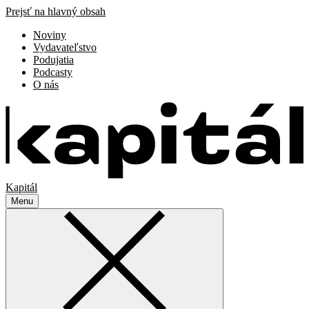
Prejsť na hlavný obsah
Noviny
Vydavateľstvo
Podujatia
Podcasty
O nás
Kapitál
Menu