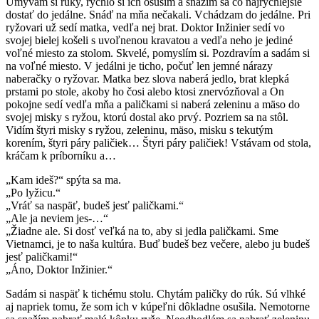
Umývam si ruky, rýchlo si ich osuším a snažím sa čo najrýchlejšie
dostať do jedálne. Snáď na mňa nečakali. Vchádzam do jedálne. Pri
ryžovari už sedí matka, vedľa nej brat. Doktor Inžinier sedí vo
svojej bielej košeli s uvoľnenou kravatou a vedľa neho je jediné
voľné miesto za stolom. Skvelé, pomyslím si. Pozdravím a sadám si
na voľné miesto. V jedálni je ticho, počuť len jemné nárazy
naberačky o ryžovar. Matka bez slova naberá jedlo, brat klepká
prstami po stole, akoby ho čosi alebo ktosi znervózňoval a On
pokojne sedí vedľa mňa a paličkami si naberá zeleninu a mäso do
svojej misky s ryžou, ktorú dostal ako prvý. Pozriem sa na stôl.
Vidím štyri misky s ryžou, zeleninu, mäso, misku s tekutým
korením, štyri páry paličiek… Štyri páry paličiek! Vstávam od stola,
kráčam k príborníku a…
„Kam ideš?“ spýta sa ma.
„Po lyžicu.“
„Vráť sa naspäť, budeš jesť paličkami.“
„Ale ja neviem jes-…“
„Žiadne ale. Si dosť veľká na to, aby si jedla paličkami. Sme
Vietnamci, je to naša kultúra. Buď budeš bez večere, alebo ju budeš
jesť paličkami!“
„Áno, Doktor Inžinier.“
Sadám si naspäť k tichému stolu. Chytám paličky do rúk. Sú vlhké
aj napriek tomu, že som ich v kúpeľni dôkladne osušila. Nemotorne