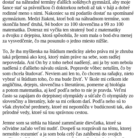
dostať na náhradné termíny ďalších
solídnych
gymnázií, aby moje
šance stať sa právničkou či doktorkou neboli až tak v háji a dobré
rodinné meno s nimi. Nakoniec sa mi podarilo dostať na spomínané
gymnázium. Medzi žiakmi, ktorí boli na náhradnom termíne, som
skončila hneď druhá, 94 bodov zo 100 slovenčina a 99 zo 100
matematika. Doteraz mi vyčíta ten stratený bod z matematiky
a dvojku z dejepisu, ktorá spôsobila, že som mala o bod-dva menej
za vysvedčenie, čo ma posunulo o jedno miesto nižšie.
To, že iba myšlienka na štúdium medicíny alebo práva mi je zhruba
taká príjemná ako kroj, ktorý mám práve na sebe, som radšej
nepovedala. Ani On by z toho nebol nadšený, ani ja by som nebola
nadšená z ďalšieho návalu otázok. Popravde vôbec netuším, čo by
som chcela študovať. Neviem ani len to, čo chcem na raňajky, nieto
vybrať si štúdium toho, čo ma bude živiť. V škole mi celkom ide
angličtina, dejepis, slovenčina s literatúrou, pomerne aj biológia
a potom matematika, aj keď podľa neho to nie je pravda. Veľmi
často sa zapájam do dejepisnej olympiády a súťaže či olympiády zo
slovenčiny a literatúry, kde sa mi celkom darí. Podľa neho sú to
však zbytočné predmety, ktoré mi nepomôžu v budúcnosti tak, ako
prírodné vedy, ktoré sú tou správnou cestou.
Jemne som sa strhla na hlasné zamrnčanie dievčatka, ktoré sa
očividne začalo veľmi nudiť. Dospelí sa rozprávali na tému, ktorej
nemohlo rozumieť a ja som bola celý čas zahĺbená do svojich