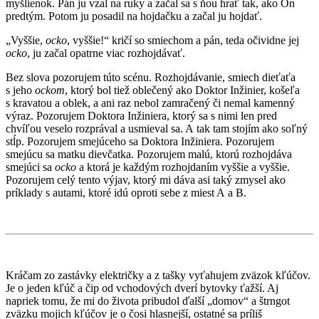
myšlienok. Pán ju vzal na ruky a začal sa s ňou hrať tak, ako On
predtým. Potom ju posadil na hojdačku a začal ju hojdať.
„Vyššie,
ocko
, vyššie!“ kričí so smiechom a pán, teda očividne jej
ocko
, ju začal opatrne viac rozhojdávať.
Bez slova pozorujem túto scénu. Rozhojdávanie, smiech dieťaťa
s jeho
ockom
, ktorý bol tiež oblečený ako Doktor Inžinier, košeľa
s kravatou a oblek, a ani raz nebol zamračený či nemal kamenný
výraz. Pozorujem Doktora Inžiniera, ktorý sa s nimi len pred
chvíľou veselo rozprával a usmieval sa. A tak tam stojím ako soľný
stĺp. Pozorujem smejúceho sa Doktora Inžiniera. Pozorujem
smejúcu sa matku dievčatka. Pozorujem malú, ktorú rozhojdáva
smejúci sa
ocko
a ktorá je každým rozhojdaním vyššie a vyššie.
Pozorujem celý tento výjav, ktorý mi dáva asi taký zmysel ako
príklady s autami, ktoré idú oproti sebe z miest A a B.
Kráčam zo zastávky električky a z tašky vyťahujem zväzok kľúčov.
Je o jeden kľúč a čip od vchodových dverí bytovky ťažší. Aj
napriek tomu, že mi do života pribudol ďalší „domov“ a štrngot
zväzku mojich kľúčov je o čosi hlasnejší, ostatné sa príliš