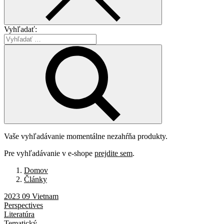
Vyhľadať:
Vaše vyhľadávanie momentálne nezahŕňa produkty.
Pre vyhľadávanie v e-shope
prejdite sem
.
Domov
Články
2023 09 Vietnam
Perspectives
Literatúra
Tematický