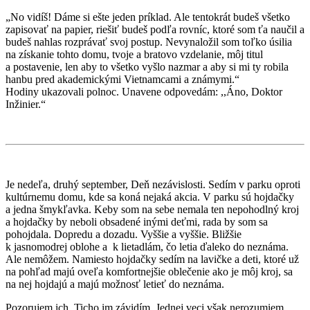
„No vidíš! Dáme si ešte jeden príklad. Ale tentokrát budeš všetko
zapisovať na papier, riešiť budeš podľa rovníc, ktoré som ťa naučil a
budeš nahlas rozprávať svoj postup. Nevynaložil som toľko úsilia
na získanie tohto domu, tvoje a bratovo vzdelanie, môj titul
a postavenie, len aby to všetko vyšlo nazmar a aby si mi ty robila
hanbu pred akademickými Vietnamcami a známymi.“
Hodiny ukazovali polnoc. Unavene odpovedám: ,,Áno, Doktor
Inžinier.“
Je nedeľa, druhý september, Deň nezávislosti. Sedím v parku oproti
kultúrnemu domu, kde sa koná nejaká akcia. V parku sú hojdačky
a jedna šmykľavka. Keby som na sebe nemala ten nepohodlný kroj
a hojdačky by neboli obsadené inými deťmi, rada by som sa
pohojdala. Dopredu a dozadu. Vyššie a vyššie. Bližšie
k jasnomodrej oblohe a k lietadlám, čo letia ďaleko do neznáma.
Ale nemôžem. Namiesto hojdačky sedím na lavičke a deti, ktoré už
na pohľad majú oveľa komfortnejšie oblečenie ako je môj kroj, sa
na nej hojdajú a majú možnosť letieť do neznáma.
Pozorujem ich. Ticho im závidím. Jednej veci však nerozumiem.