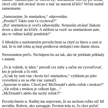
chcel celý deň otvárať dvere a mať na starosti kľúče? Veľmi nudné
zamestnanie.
„Samozrejme, že smetiarkou,“ odpovedám.
„Prosím?! Takto som ťa vychoval?“
„Byť smetiarkou je oveľa zábavnejšie. Nemusím otvárať žiakom
dvere a dávať im kľúče. A môžem sa voziť na smetiarskom aute,
ako to vidíme každý pondelok!“
S hlbokým a nazlosteným povzdychom sa chytí za hlavu a som si
istá, že to isté robia aj moji predkovia sledujúci toto dianie zhora.
Nerozumiem prečo. Nechápem ho asi tak, ako tie prekliate príklady
s autami.
„To je vrátnik, ty idiot,“ precedí cez zuby a začne mi vysvetľovať,
kto je právnik a čo robí.
„Aj tak by som viac chcela byť smetiarkou,“ vyhlásim po jeho
vysvetlení a on sa ešte viac zamračí.
„Spravme to takto. Chceš jesť McDonald’s alebo rožok s treskou?“
„Ale rožok s treskou je celkom fajn…“
„McDonald’s alebo iba suchý rožok?!“
Povzdychnem si. Radšej mu nepoviem, že na suchom rožku nič žlé
nevidím. Bohvie, ako zareaguje. Poviem teda to, čo chce počuť.