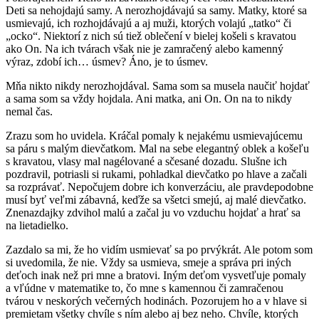
Deti sa nehojdajú samy. A nerozhojdávajú sa samy. Matky, ktoré sa
usmievajú, ich rozhojdávajú a aj muži, ktorých volajú „tatko“ či
„ocko“. Niektorí z nich sú tiež oblečení v bielej košeli s kravatou
ako On. Na ich tvárach však nie je zamračený alebo kamenný
výraz, zdobí ich… úsmev? Áno, je to úsmev.
Mňa nikto nikdy nerozhojdával. Sama som sa musela naučiť hojdať
a sama som sa vždy hojdala. Ani matka, ani On. On na to nikdy
nemal čas.
Zrazu som ho uvidela. Kráčal pomaly k nejakému usmievajúcemu
sa páru s malým dievčatkom. Mal na sebe elegantný oblek a košeľu
s kravatou, vlasy mal nagélované a sčesané dozadu. Slušne ich
pozdravil, potriasli si rukami, pohladkal dievčatko po hlave a začali
sa rozprávať. Nepočujem dobre ich konverzáciu, ale pravdepodobne
musí byť veľmi zábavná, keďže sa všetci smejú, aj malé dievčatko.
Znenazdajky zdvihol malú a začal ju vo vzduchu hojdať a hrať sa
na lietadielko.
Zazdalo sa mi, že ho vidím usmievať sa po prvýkrát. Ale potom som
si uvedomila, že nie. Vždy sa usmieva, smeje a správa pri iných
deťoch inak než pri mne a bratovi. Iným deťom vysvetľuje pomaly
a vľúdne v matematike to, čo mne s kamennou či zamračenou
tvárou v neskorých večerných hodinách. Pozorujem ho a v hlave si
premietam všetky chvíle s ním alebo aj bez neho. Chvíle, ktorých