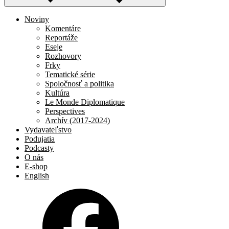
Noviny
Komentáre
Reportáže
Eseje
Rozhovory
Frky
Tematické série
Spoločnosť a politika
Kultúra
Le Monde Diplomatique
Perspectives
Archív (2017-2024)
Vydavateľstvo
Podujatia
Podcasty
O nás
E-shop
English