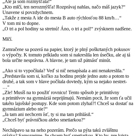
„Ale ja som rozmýšľala!“
„Kto mlčí, ten nerozmýšľa! Rozprávaj nahlas, načo máš jazyk?“
Unavene si povzdychnem.
„Takže z mesta A ide do mesta B auto rýchlosťou 88 km/h…“
V tom mi to dopne.
„O tri a pol hodiny sa stretnú! Áno, o tri a pol!“ zvýsknem nadšene.
Mlčí.
Zamračene sa pozerá na papier, ktorý je plný poškrtaných pokusov
o výpočty. K tomuto príkladu som si nakreslila len úsečku, ale aj tá
bola určite nesprávna. A hlavne, je tam už pätnásť minút.
„Ako si to vypočítala? Veď si nič nenapísala a ani nenakreslila.“
„Predstavila som si, koľko za hodinu prejde jedno auto a potom to
druhé, a tak som v hlave počítala dovtedy, kým sa nejako nestret-
…“
„Zle! Musíš na to použiť rovnicu! Tento spôsob je primitívny
a primitívov na gymnáziá neprijímajú. Nemám pocit, že som ťa učil
takéto lajošské postupy. Kde som potom zlyhal?! Chceš sa dostať na
gymnázium alebo nie?“
„Ja tam ani nechcem ísť, ty si ma tam prihlásil.“
„Chceš byť právničkou alebo smetiarkou?“
Nechápavo sa na neho pozerám. Prečo sa pýta takú zvláštnu
otázku? Samozrejme, že chcem byť smetiarkou. Kto by, pre krista,