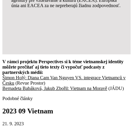
agentúry pre vzdelávanie a kultúru (EACEA). Európska
únia ani EACEA za ne nepreberajú žiadnu zodpovednosť.
V rámci projektu Perspectives si k téme vietnamskej identity
môžete prečítať aj tieto texty či vypočuť podcasty z
partnerských médií:
Šimon Holý: Diana Cam Van Nguyen VS. integrace Vietnamců v
Česku
(Revue Prostor)
Bernadeta Babáková, Jakub Zbořil: Vietnam na Moravě
(JÁDU)
Podobné články
2023
09
Vietnam
21. 9. 2023