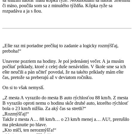
sa snažím nabrať malú kôpku ryže. Neodhodlám sa nabrať zeleninu
či mäso, poučila som sa z minulého týždňa. Kôpka ryže sa
rozpadáva a ja s ňou.
„Ešte raz mi poriadne prečítaj to zadanie a logicky rozmýšľaj,
preboha!“
Unavene pozriem na hodiny. Je pol jedenástej večer. A ja musím
počítať príklady, ktoré z celej duše nenávidím. V škole sme sa ich
ešte neučili a pán učiteľ povedal, že na takéto príklady mám ešte
čas, pretože sa preberajú až v deviatom ročníku.
On si to však nemyslí.
„Z mesta A vyrazilo do mesta B auto rýchlosťou 88 km/h. Z mesta
B vyrazilo oproti nemu o hodinu skôr druhé auto, ktorého rýchlosť
bola o 23 km/h nižšia. Za aký čas sa stretli?“
„Rozmýšľaj!“
Takže z mesta A… 88 km/h… o 23 km/h menej a… AU!, prerušilo
ma plesknutie po hlave.
„Kto mlčí, ten nerozmýšľa!“