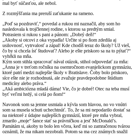
mal byť súčasťou, ale nebol.
Z rozmýšľania ma preruší zaťukanie na rameno.
„Poď sa pozdraviť,“ povedal a rukou mi naznačil, aby som ho
nasledovala k trojčlennej rodine, s ktorou sa predtým smial.
Potrasiem si rukou s pani a pánom: „Dobrý deň!“
„Akoby si otcovi z oka vypadla! Určite si po ňom zdedila aj
usilovnosť, vytrvalosť a zápal! Kde chodíš teraz do školy? Už vieš,
čo by si chcela ísť študovať? Alebo je ešte priskoro sa na to pýtať?“
vyhŕkli na mňa.
Kým som stihla spracovať nával otázok, stihol odpovedať za mňa:
„Anna je v treťom ročníku na osemročnom evanjelickom gymnáziu,
ktoré patrí medzi najlepšie školy v Bratislave. Čoby bolo priskoro,
síce ešte nie je rozhodnutá, ale zvažuje pravdepodobne štúdium
medicíny alebo práva.“
„Aká ambiciózna mladá dáma! Vie, čo je dobré! Otec na teba musí
byť veľmi hrdý, si celá po ňom!“
Navonok som sa jemne usmiala a kývla som hlavou, no vo vnútri
som sa musela schuti uchechtnúť. To, že sa mi nepodarilo dostať sa
na niektoré z údajne najlepších gymnázií, ktoré pre mňa vybral,
zmarilo „moje“ šance stať sa právničkou a jesť McDonald’s.
Pamätám si, akoby to bolo len včera, keď mi so zamračenou tvárou
oznámil, že ma nikam nezobrali. Potom sa ma cez známych snažil