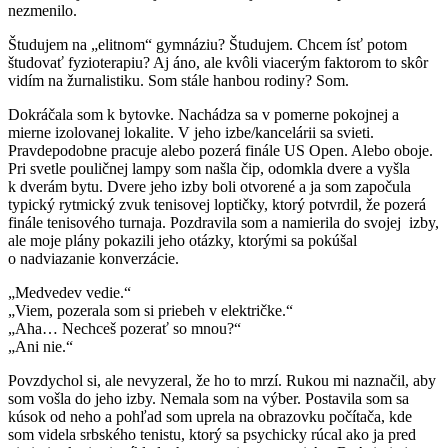
nezmenilo.
Študujem na „elitnom“ gymnáziu? Študujem. Chcem ísť potom
študovať fyzioterapiu? Aj áno, ale kvôli viacerým faktorom to skôr
vidím na žurnalistiku. Som stále hanbou rodiny? Som.
Dokráčala som k bytovke. Nachádza sa v pomerne pokojnej a
mierne izolovanej lokalite. V jeho izbe/kancelárii sa svieti.
Pravdepodobne pracuje alebo pozerá finále US Open. Alebo oboje.
Pri svetle pouličnej lampy som našla čip, odomkla dvere a vyšla
k dverám bytu. Dvere jeho izby boli otvorené a ja som započula
typický rytmický zvuk tenisovej loptičky, ktorý potvrdil, že pozerá
finále tenisového turnaja. Pozdravila som a namierila do svojej izby,
ale moje plány pokazili jeho otázky, ktorými sa pokúšal
o nadviazanie konverzácie.
„Medvedev vedie.“
„Viem, pozerala som si priebeh v električke.“
„Aha… Nechceš pozerať so mnou?“
„Ani nie.“
Povzdychol si, ale nevyzeral, že ho to mrzí. Rukou mi naznačil, aby
som vošla do jeho izby. Nemala som na výber. Postavila som sa
kúsok od neho a pohľad som uprela na obrazovku počítača, kde
som videla srbského tenistu, ktorý sa psychicky rúcal ako ja pred