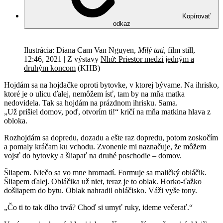
Kopírovať
odkaz
Ilustrácia: Diana Cam Van Nguyen,
Milý tati
, film still,
12:46, 2021 | Z výstavy
Nhớ: Priestor medzi jedným a
druhým koncom
(KHB)
Hojdám sa na hojdačke oproti bytovke, v ktorej bývame. Na ihrisko,
ktoré je o ulicu ďalej, nemôžem ísť, tam by na mňa matka
nedovidela. Tak sa hojdám na prázdnom ihrisku. Sama.
„Už prišiel domov, poď, otvorím ti!“ kričí na mňa matkina hlava z
obloka.
Rozhojdám sa dopredu, dozadu a ešte raz dopredu, potom zoskočím
a pomaly kráčam ku vchodu. Zvonenie mi naznačuje, že môžem
vojsť do bytovky a šliapať na druhé poschodie
–
domov.
Šliapem. Niečo sa vo mne hromadí. Formuje sa maličký obláčik.
Šliapem ďalej. Obláčika už niet, teraz je to oblak. Horko-ťažko
došliapem do bytu. Oblak nahradil obláčisko. Váži vyše tony.
„Čo ti to tak dlho trvá? Choď si umyť ruky, ideme večerať.“