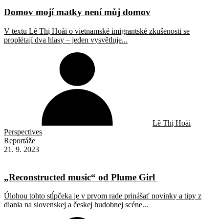
Domov mojí matky není můj domov
V textu Lê Thị Hoài o vietnamské imigrantské zkušenosti se
proplétají dva hlasy – jeden vysvětluje...
Lê Thị Hoài
Perspectives
Reportáže
21. 9. 2023
„Reconstructed music“ od Plume Girl
Úlohou tohto stĺpčeka je v prvom rade prinášať novinky a tipy z
diania na slovenskej a českej hudobnej scéne...