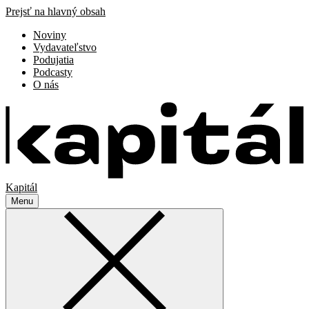
Prejsť na hlavný obsah
Noviny
Vydavateľstvo
Podujatia
Podcasty
O nás
Kapitál
Menu