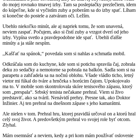
do mojej rovnako tmavej izby. Tam sa poslepiačky prezlečiem, idem
do kúpeľne, kde si vyčistím zuby a poberám sa do izby spať. Líham
si konečne do postele a zatváram oči. Ležím.
Ubehlo niekoľko minút, ale aj napriek tomu, že som unavená,
neviem zaspať. Počujem, ako si čistí zuby a vrzgot dverí od jeho
izby. Vypína svetlo a pravdepodobne ide spať. Ubehli ďalšie
minúty a ja stále nespím.
,,Kašľať na spánok,“ povedala som si nahlas a schmatla mobil.
Odkráčala som do kuchyne, kde som si potichu spravila čaj, zobrala
deku zo sedačky a nemotorne sa pobrala na balkón. Sadla som si na
parapetu a zahľadela sa na nočnú oblohu. Všade vládlo ticho, letný
vietor mi fúkal do tváre a hrnčeka s horúcim čajom. Upokojovalo
ma to. V mobile som skontrolovala skóre tenisového zápasu, ktorý
som „prespala“. Srbský tenista nečakane prehral. Viem si živo
predstaviť, ako sa tváril. Nenávidí prehry. Presne tak, ako Doktor
Inžinier. Aj ten prehral na dnešnom zápase s jeho kamarátmi.
Ale nielen v tom. Prehral hru, ktorej pravidlá určoval on a ktorú hral
celý svoj život. A predovšetkým prehral vo svojej role byť otcom.
Zlyhal.
Mám osemnásť a neviem, kedy a pri kom mám používať oslovenie