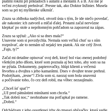
piatimi rokmi pri príkladoch s autami a mestami A a B. Asi nie je
veľmi zvyknutý prehrávať. Presne tak, ako Doktor Inžinier. Musela
som sa pri tej myšlienke uškrnúť.
Zrazu sa zhlboka nadýchol, otvoril ústa s tým, že ide niečo povedať,
ale nakoniec ich zatvoril a mlčal ďalej. Prstami začal nervózne
klepkať po stole a neprítomným pohľadom sa zapozeral na zápas.
Zrazu sa spýtal: „Ako si sa dnes mala?“
Unavene som si povzdychla. Nemala som veľkú chuť sa s ním
rozprávať, ale to nemám už nejaký ten piatok. Ak nie celý život.
„Fajn, ty?“
Začal mi detailne opisovať svoj deň, ktorý bol viac-menej podobný
všetkým jeho dňom, ktoré som poznala aj bez toho, aby som sa na
ne pýtala. Dokumenty, papierovačky, hlúpi klienti a večerná
štvorhra a dvojhra s jeho kamarátmi. Dnes v dvojhre tesne prehral.
Podotýkam, „tesne“! Zívla som si, naozaj som bola unavená
a počúvanie toho, čo cez deň robil, ma vôbec nezaujímalo.
„Chceš ísť spať?“
„Už pred pätnástimi minútami som chcela.“
„Tak dobrú noc,“ neohrabane ma potľapkal po ramene.
„Dobrú.“
Odchádzam z jeho osvetlenej izby do tmavej obývačky, ktorá vedie