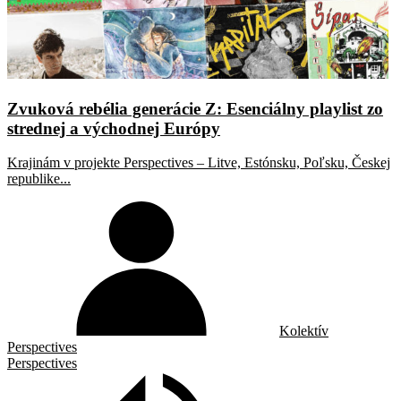
Zvuková rebélia generácie Z: Esenciálny playlist zo
strednej a východnej Európy
Krajinám v projekte Perspectives – Litve, Estónsku, Poľsku, Českej
republike...
Kolektív
Perspectives
Perspectives