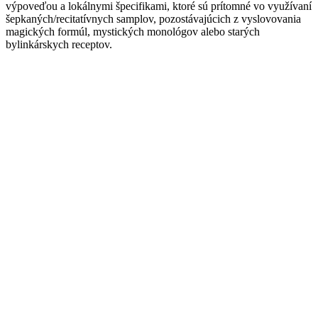
výpoveďou a lokálnymi špecifikami, ktoré sú prítomné vo využívaní
šepkaných/recitatívnych samplov, pozostávajúcich z vyslovovania
magických formúl, mystických monológov alebo starých
bylinkárskych receptov.