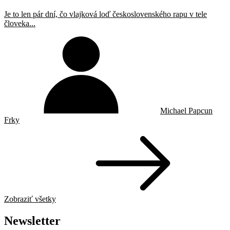
Je to len pár dní, čo vlajková loď československého rapu v tele
človeka...
Michael Papcun
Frky
Zobraziť všetky
Newsletter