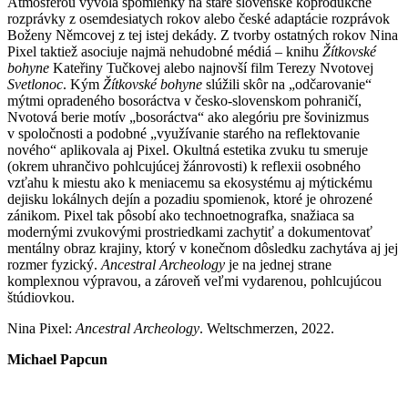
Atmosférou vyvolá spomienky na staré slovenské koprodukčné
rozprávky z osemdesiatych rokov alebo české adaptácie rozprávok
Boženy Němcovej z tej istej dekády. Z tvorby ostatných rokov Nina
Pixel taktiež asociuje najmä nehudobné médiá – knihu
Žítkovské
bohyne
Kateřiny Tučkovej alebo najnovší film Terezy Nvotovej
Svetlonoc
. Kým
Žítkovské bohyne
slúžili skôr na „odčarovanie“
mýtmi opradeného bosoráctva v česko-slovenskom pohraničí,
Nvotová berie motív „bosoráctva“ ako alegóriu pre šovinizmus
v spoločnosti a podobné „využívanie starého na reflektovanie
nového“ aplikovala aj Pixel. Okultná estetika zvuku tu smeruje
(okrem uhrančivo pohlcujúcej žánrovosti) k reflexii osobného
vzťahu k miestu ako k meniacemu sa ekosystému aj mýtickému
dejisku lokálnych dejín a pozadiu spomienok, ktoré je ohrozené
zánikom. Pixel tak pôsobí ako technoetnografka, snažiaca sa
modernými zvukovými prostriedkami zachytiť a dokumentovať
mentálny obraz krajiny, ktorý v konečnom dôsledku zachytáva aj jej
rozmer fyzický.
Ancestral Archeology
je na jednej strane
komplexnou výpravou, a zároveň veľmi vydarenou, pohlcujúcou
štúdiovkou.
Nina Pixel:
Ancestral Archeology
. Weltschmerzen, 2022.
Michael Papcun