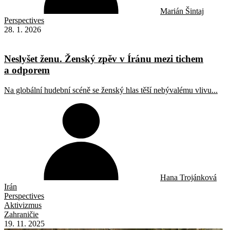
Marián Šintaj
Perspectives
28. 1. 2026
Neslyšet ženu. Ženský zpěv v Íránu mezi tichem
a odporem
Na globální hudební scéně se ženský hlas těší nebývalému vlivu...
Hana Trojánková
Irán
Perspectives
Aktivizmus
Zahraničie
19. 11. 2025