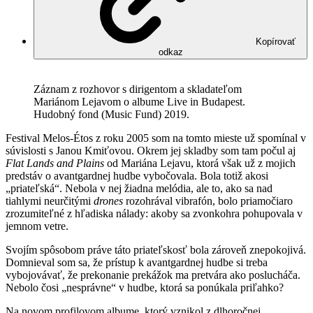
Kopírovať
odkaz
Záznam z rozhovor s dirigentom a skladateľom
Mariánom Lejavom o albume Live in Budapest.
Hudobný fond (Music Fund) 2019.
Festival Melos-Étos z roku 2005 som na tomto mieste už spomínal v
súvislosti s Janou Kmiťovou. Okrem jej skladby som tam počul aj
Flat Lands and Plains
od Mariána Lejavu, ktorá však už z mojich
predstáv o avantgardnej hudbe vybočovala. Bola totiž akosi
„priateľská“. Nebola v nej žiadna melódia, ale to, ako sa nad
tiahlymi neurčitými
drones
rozohrával vibrafón, bolo priamočiaro
zrozumiteľné z hľadiska nálady: akoby sa zvonkohra pohupovala v
jemnom vetre.
Svojím spôsobom práve táto priateľskosť bola zároveň znepokojivá.
Domnieval som sa, že prístup k avantgardnej hudbe si treba
vybojovávať, že prekonanie prekážok ma pretvára ako poslucháča.
Nebolo čosi „nesprávne“ v hudbe, ktorá sa ponúkala priľahko?
Na novom profilovom albume, ktorý vznikol z dlhoročnej