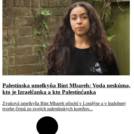
Palestínska umelkyňa Bint Mbareh: Voda neskúma,
kto je Izraelčanka a kto Palestínčanka
Zvuková umelkyňa Bint Mbareh pôsobí v Londýne a v hudobnej
tvorbe čerpá zo svojich palestínskych koreňov...