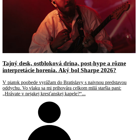
Tajný desk, ostbloková drina, post-hype a rôzne
interpretácie horenia. Aký bol Sharpe 2026?
V piatok poobede vyrážam do Bratislavy s naivnou predstavou
oddychu. Vo vlaku sa mi prihovára celkom milá staršia pani:
„Hrávate v nejakej kresťanskej kapele?“...