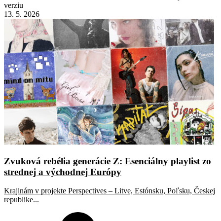
verziu
13. 5. 2026
Zvuková rebélia generácie Z: Esenciálny playlist zo
strednej a východnej Európy
Krajinám v projekte Perspectives – Litve, Estónsku, Poľsku, Českej
republike...