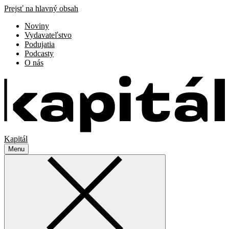
Prejsť na hlavný obsah
Noviny
Vydavateľstvo
Podujatia
Podcasty
O nás
Kapitál
Menu