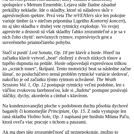
spolupráce s Metrum Ensemble, Lejava stále žiadne zásadné
prekážky nekladie. Ide o skladby, ktoré sú náladovo skôr v
agresívnejšom spektre. Prvá veta
The reVENIers
síce len pokojne
variuje timbre (a v niečom pripomína Ligetiho
Komorný koncert
),
no aj táto skladba v druhej vete rytmicky exploduje. Vo svojej
agresivite a drsnosti sú však skladby ľahko zrozumiteľné a je sa v
nich čoho chytiť: nervóznych rytmov, expresívnych gest a
suverénneho priamočiareho pohybu.
Stačí si pustiť
Lost Sonata, Op. 18
pre klavír a husle. Hneď na
začiatku klavír vytvorí „beat“ zložený z dvoch nízkych tónov a
tupého dupnutia na pedále. Husle odpovedajú expresívnou trilkou
zo „scratch tones“, škrípaní. Tento motorický beat sa následne začne
lámať, no poslucháčstvo nemá problém rytmické variácie sledovať,
nakoľko je od začiatku týmto rytmom uchvátené.
The Wrath
Sessions Vol. 1, Op. 12
postupuje rytmicky veľmi podobne, len s
väčšou zvukovou farebnosťou, kde si „štafetu“ postupne posúvajú
sláčiky, dychy, akordeón a cimbal s klavírom.
Na kondenzovanejšej ploche v podobnom duchu pôsobia dychové
bagately či komornejšie
Principium, Op. 15
. Z radu vystupuje len
raná skladba
Violino Solo, Op. 1
napísaná pre huslistu Milana Paľu,
ktorá oveľa viac pracuje s tichom a pauzami.
Ak ma dnes táto zrozumiteľnosť už neznepokojuje, možno to