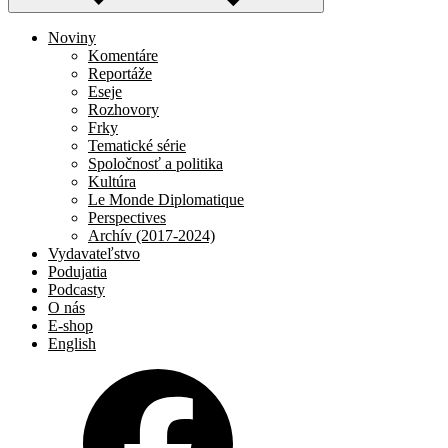
Noviny
Komentáre
Reportáže
Eseje
Rozhovory
Frky
Tematické série
Spoločnosť a politika
Kultúra
Le Monde Diplomatique
Perspectives
Archív (2017-2024)
Vydavateľstvo
Podujatia
Podcasty
O nás
E-shop
English