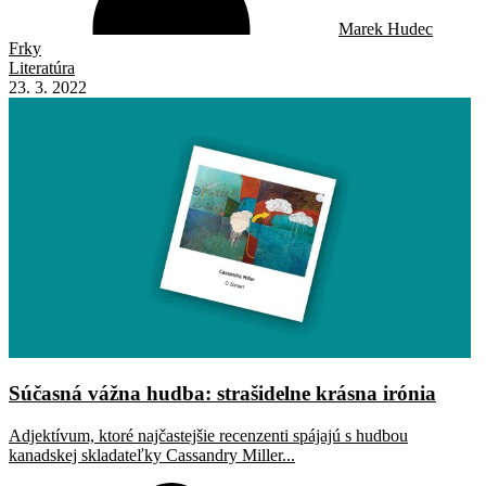
Marek Hudec
Frky
Literatúra
23. 3. 2022
Súčasná vážna hudba: strašidelne krásna irónia
Adjektívum, ktoré najčastejšie recenzenti spájajú s hudbou
kanadskej skladateľky Cassandry Miller...