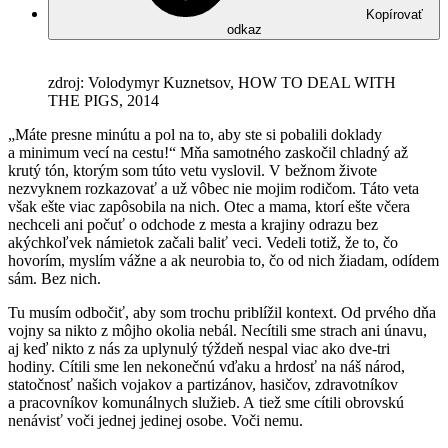
Kopírovať
odkaz
zdroj: Volodymyr Kuznetsov, HOW TO DEAL WITH
THE PIGS, 2014
„Máte presne minútu a pol na to, aby ste si pobalili doklady
a minimum vecí na cestu!“ Mňa samotného zaskočil chladný až
krutý tón, ktorým som túto vetu vyslovil. V bežnom živote
nezvyknem rozkazovať a už vôbec nie mojim rodičom. Táto veta
však ešte viac zapôsobila na nich. Otec a mama, ktorí ešte včera
nechceli ani počuť o odchode z mesta a krajiny odrazu bez
akýchkoľvek námietok začali baliť veci. Vedeli totiž, že to, čo
hovorím, myslím vážne a ak neurobia to, čo od nich žiadam, odídem
sám. Bez nich.
Tu musím odbočiť, aby som trochu priblížil kontext. Od prvého dňa
vojny sa nikto z môjho okolia nebál. Necítili sme strach ani únavu,
aj keď nikto z nás za uplynulý týždeň nespal viac ako dve-tri
hodiny. Cítili sme len nekonečnú vďaku a hrdosť na náš národ,
statočnosť našich vojakov a partizánov, hasičov, zdravotníkov
a pracovníkov komunálnych služieb. A tiež sme cítili obrovskú
nenávisť voči jednej jedinej osobe. Voči nemu.