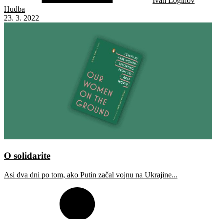
Ivan Loginov
Hudba
23. 3. 2022
O solidarite
Asi dva dni po tom, ako Putin začal vojnu na Ukrajine...