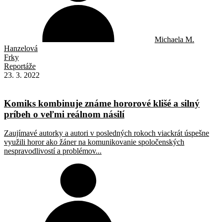
Michaela M.
Hanzelová
Frky
Reportáže
23. 3. 2022
Komiks kombinuje známe hororové klišé a silný
príbeh o veľmi reálnom násilí
Zaujímavé autorky a autori v posledných rokoch viackrát úspešne
využili horor ako žáner na komunikovanie spoločenských
nespravodlivostí a problémov...