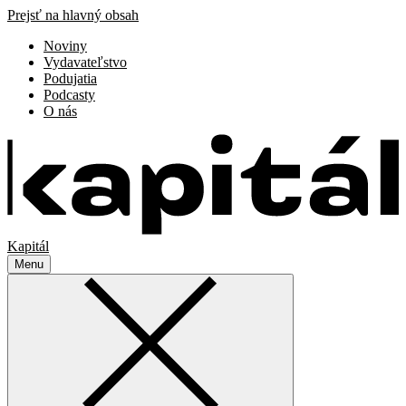
Prejsť na hlavný obsah
Noviny
Vydavateľstvo
Podujatia
Podcasty
O nás
Kapitál
Menu