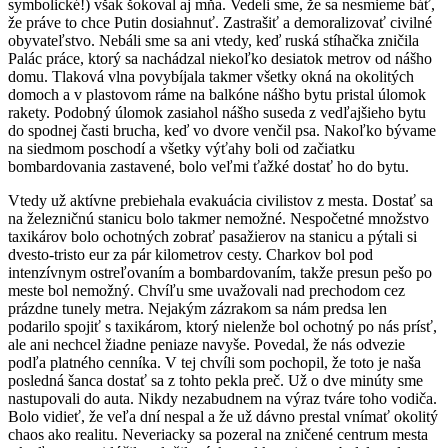
symbolické!) však šokoval aj mňa. Vedeli sme, že sa nesmieme báť,
že práve to chce Putin dosiahnuť. Zastrašiť a demoralizovať civilné
obyvateľstvo. Nebáli sme sa ani vtedy, keď ruská stíhačka zničila
Palác práce, ktorý sa nachádzal niekoľko desiatok metrov od nášho
domu. Tlaková vlna povybíjala takmer všetky okná na okolitých
domoch a v plastovom ráme na balkóne nášho bytu pristal úlomok
rakety. Podobný úlomok zasiahol nášho suseda z vedľajšieho bytu
do spodnej časti brucha, keď vo dvore venčil psa. Nakoľko bývame
na siedmom poschodí a všetky výťahy boli od začiatku
bombardovania zastavené, bolo veľmi ťažké dostať ho do bytu.
Vtedy už aktívne prebiehala evakuácia civilistov z mesta. Dostať sa
na železničnú stanicu bolo takmer nemožné. Nespočetné množstvo
taxikárov bolo ochotných zobrať pasažierov na stanicu a pýtali si
dvesto-tristo eur za pár kilometrov cesty. Charkov bol pod
intenzívnym ostreľovaním a bombardovaním, takže presun pešo po
meste bol nemožný. Chvíľu sme uvažovali nad prechodom cez
prázdne tunely metra. Nejakým zázrakom sa nám predsa len
podarilo spojiť s taxikárom, ktorý nielenže bol ochotný po nás prísť,
ale ani nechcel žiadne peniaze navyše. Povedal, že nás odvezie
podľa platného cenníka. V tej chvíli som pochopil, že toto je naša
posledná šanca dostať sa z tohto pekla preč. Už o dve minúty sme
nastupovali do auta. Nikdy nezabudnem na výraz tváre toho vodiča.
Bolo vidieť, že veľa dní nespal a že už dávno prestal vnímať okolitý
chaos ako realitu. Neveriacky sa pozeral na zničené centrum mesta