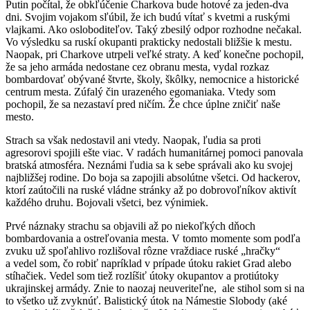
Putin počítal, že obkľúčenie Charkova bude hotové za jeden-dva
dni. Svojim vojakom sľúbil, že ich budú vítať s kvetmi a ruskými
vlajkami. Ako osloboditeľov. Taký zbesilý odpor rozhodne nečakal.
Vo výsledku sa ruskí okupanti prakticky nedostali bližšie k mestu.
Naopak, pri Charkove utrpeli veľké straty. A keď konečne pochopil,
že sa jeho armáda nedostane cez obranu mesta, vydal rozkaz
bombardovať obývané štvrte, školy, škôlky, nemocnice a historické
centrum mesta. Zúfalý čin urazeného egomaniaka. Vtedy som
pochopil, že sa nezastaví pred ničím. Že chce úplne zničiť naše
mesto.
Strach sa však nedostavil ani vtedy. Naopak, ľudia sa proti
agresorovi spojili ešte viac. V radách humanitárnej pomoci panovala
bratská atmosféra. Neznámi ľudia sa k sebe správali ako ku svojej
najbližšej rodine. Do boja sa zapojili absolútne všetci. Od hackerov,
ktorí zaútočili na ruské vládne stránky až po dobrovoľníkov aktivít
každého druhu. Bojovali všetci, bez výnimiek.
Prvé náznaky strachu sa objavili až po niekoľkých dňoch
bombardovania a ostreľovania mesta. V tomto momente som podľa
zvuku už spoľahlivo rozlišoval rôzne vraždiace ruské „hračky“
a vedel som, čo robiť napríklad v prípade útoku rakiet Grad alebo
stíhačiek. Vedel som tiež rozlíšiť útoky okupantov a protiútoky
ukrajinskej armády. Znie to naozaj neuveriteľne, ale stihol som si na
to všetko už zvyknúť. Balistický útok na Námestie Slobody (aké