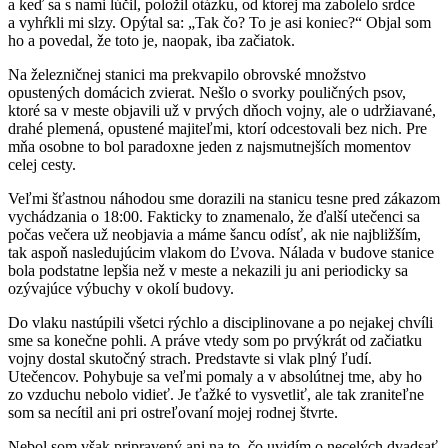
a keď sa s nami lúčil, položil otázku, od ktorej ma zabolelo srdce
a vyhŕkli mi slzy. Opýtal sa: „Tak čo? To je asi koniec?“ Objal som
ho a povedal, že toto je, naopak, iba začiatok.
Na železničnej stanici ma prekvapilo obrovské množstvo
opustených domácich zvierat. Nešlo o svorky pouličných psov,
ktoré sa v meste objavili už v prvých dňoch vojny, ale o udržiavané,
drahé plemená, opustené majiteľmi, ktorí odcestovali bez nich. Pre
mňa osobne to bol paradoxne jeden z najsmutnejších momentov
celej cesty.
Veľmi šťastnou náhodou sme dorazili na stanicu tesne pred zákazom
vychádzania o 18:00. Fakticky to znamenalo, že ďalší utečenci sa
počas večera už neobjavia a máme šancu odísť, ak nie najbližším,
tak aspoň nasledujúcim vlakom do Ľvova. Nálada v budove stanice
bola podstatne lepšia než v meste a nekazili ju ani periodicky sa
ozývajúce výbuchy v okolí budovy.
Do vlaku nastúpili všetci rýchlo a disciplinovane a po nejakej chvíli
sme sa konečne pohli. A práve vtedy som po prvýkrát od začiatku
vojny dostal skutočný strach. Predstavte si vlak plný ľudí.
Utečencov. Pohybuje sa veľmi pomaly a v absolútnej tme, aby ho
zo vzduchu nebolo vidieť. Je ťažké to vysvetliť, ale tak zraniteľne
som sa necítil ani pri ostreľovaní mojej rodnej štvrte.
Nebol som však pripravený ani na to, čo uvidím o necelých dvadsať