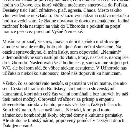
hodín vo Ľvove, cez ktorý väčšina utečencov smerovala do Poľska.
Desiatky tisíc ľudí, zúfalstvo, plač, agresia. Chaos. Mesto takúto
vlnu evidentne nezvládalo. Do zákazu vychádzania ostáva niekoľko
hodín a vedel som, že žiadne ubytovanie dovtedy nenájdeme. Jediná
možnosť bola nastúpiť na vlak do Užhorodu a pokúsiť sa prejsť
hranice pešo cez priechod Vyšné Nemecké.
Musím sa priznať, že stres, únava a deficit spánku urobili svoje
a moje vnímanie reality bolo prinajmenšom veľmi skreslené. Na
otázku sprievodkyne, či mám lístky, som odpovedal: „Nemám!“
a demonštratívne som nastúpil do vlaku, ktorý, našťastie, naozaj išiel
do Užhorodu. Nasledovalo šesť hodín cesty, samozrejme stojmo pri
WC, ale bol som rád, že vôbec niekam cestujeme. V Užhorode nás
už čakalo niekoľko autobusov, ktoré nás dopravili ku hraniciam.
Všetko, čo sa odohrávalo neskôr, si pamätám veľmi matne, iba ako
sen. Cesta od hraníc do Bratislavy, stretnutie so slovenskými
kamarátmi, ktorí nám celý čas veľmi pomáhali a bez ktorých by náš
útek nebol možný. Obrovská vďačnosť za prístup a empatiu
slovenského národa v týchto, pre nás všetkých, ťažkých časoch.
Som hrdý na to, že ste naši bratia. Nie takí, ktorí pod touto
zámienkou bombardujú školy, obytné domy a kultúrne pamiatky.
Ale skutočne bratský národ, pripravený pomôcť v ťažkých dňoch.
Ďakujeme vám!