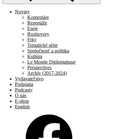
Noviny
Komentáre
Reportáže
Eseje
Rozhovory
Frky
Tematické série
Spoločnosť a politika
Kultúra
Le Monde Diplomatique
Perspectives
Archív (2017-2024)
Vydavateľstvo
Podujatia
Podcasty
O nás
E-shop
English