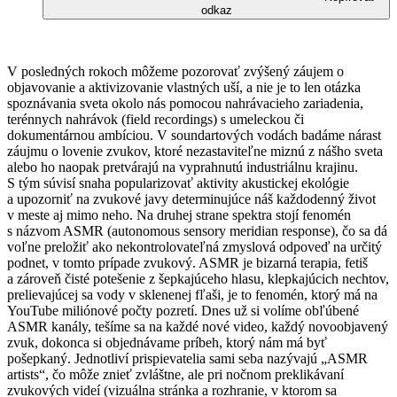
odkaz
V posledných rokoch môžeme pozorovať zvýšený záujem o
objavovanie a aktivizovanie vlastných uší, a nie je to len otázka
spoznávania sveta okolo nás pomocou nahrávacieho zariadenia,
terénnych nahrávok (field recordings) s umeleckou či
dokumentárnou ambíciou. V soundartových vodách badáme nárast
záujmu o lovenie zvukov, ktoré nezastaviteľne miznú z nášho sveta
alebo ho naopak pretvárajú na vyprahnutú industriálnu krajinu.
S tým súvisí snaha popularizovať aktivity akustickej ekológie
a upozorniť na zvukové javy determinujúce náš každodenný život
v meste aj mimo neho. Na druhej strane spektra stojí fenomén
s názvom ASMR (autonomous sensory meridian response), čo sa dá
voľne preložiť ako nekontrolovateľná zmyslová odpoveď na určitý
podnet, v tomto prípade zvukový. ASMR je bizarná terapia, fetiš
a zároveň čisté potešenie z šepkajúceho hlasu, klepkajúcich nechtov,
prelievajúcej sa vody v sklenenej fľaši, je to fenomén, ktorý má na
YouTube miliónové počty pozretí. Dnes už si volíme obľúbené
ASMR kanály, tešíme sa na každé nové video, každý novoobjavený
zvuk, dokonca si objednávame príbeh, ktorý nám má byť
pošepkaný. Jednotliví prispievatelia sami seba nazývajú „ASMR
artists“, čo môže znieť zvláštne, ale pri nočnom preklikávaní
zvukových videí (vizuálna stránka a rozhranie, v ktorom sa