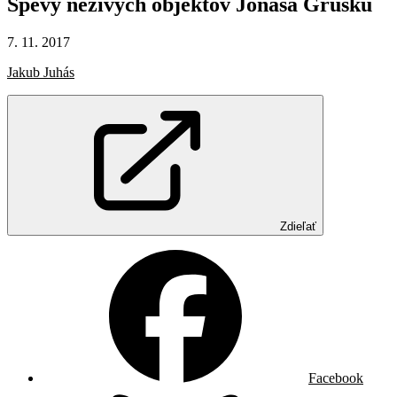
Spevy
neživých
objektov
Jonáša
Grusku
7. 11. 2017
Jakub Juhás
Zdieľať
Facebook