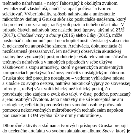
terénneho nahrávania – nebyť ľahostajný k okolitým zvukom,
revitalizovať vlastné uši, naučiť sa opäť počúvať a tvorivo
selektovať. Výber lokality, spôsob nahrávania a umiestnenie
mikrofónov definujú Grusku skôr ako poslucháča-nadšenca, ktorý
do prostredia nezasahuje, radšej volí pozíciu tichého účastníka. V
prípade čistých nahrávok bez nasledujúcej úpravy, akými sú
ZUŠ
(2017),
Chočské vrchy a doliny
(2016) alebo
Lúky
(2015), môže
poslucháč nadobudnúť pocit neuchopiteľnosti súvisiacej s absenciou
či nejasnosťou autorského zámeru. Archivácia, dokumentácia či
nezúčastnená (nezasahovať, len načúvať) observácia akustickej
krajiny bez výraznejšej postprodukcie je však relevantnou súčasťou
terénnych nahrávok a v mnohých prípadoch v sebe ukrýva
zážitkovosť a stopu atmosféry, ktorú v generických ambientných
kompozíciách prekrývajú nánosy emócií s nostalgickým pátosom.
Gruska síce tiež pracuje s nostalgiou – vedome vyhľadáva miesta
a situácie zo svojho detstva, nahráva bukolické výjavy zo slovenskej
prírody –, radšej však volí idylický než kritický postoj, čo
potvrdzuje jeho záujem o zvuk ako taký, v čistej podobe, previazaný
s jeho osobným životom. Jeho nahrávky nie sú konceptuálne ani
ekologické, reflektujú predovšetkým samotné osobné počúvanie
pomocou nekonvenčných mikrofónových techník (sám napokon
pod značkou LOM vyrába rôzne druhy mikrofónov).
Dlhoročné aktivity a skúmania tvorivých prístupov Gruska prepojil
do uceleného artefaktu vo svojom aktuálnom albume
Spevy
, ktorý je