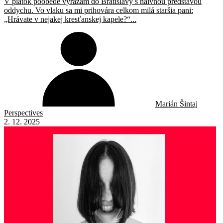
V piatok poobede vyrážam do Bratislavy s naivnou predstavou
oddychu. Vo vlaku sa mi prihovára celkom milá staršia pani:
„Hrávate v nejakej kresťanskej kapele?“...
Marián Šintaj
Perspectives
2. 12. 2025