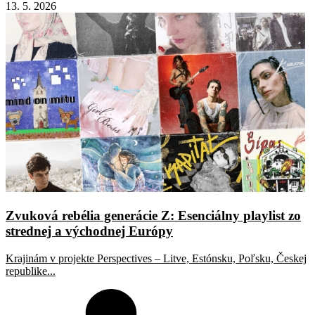
13. 5. 2026
Zvuková rebélia generácie Z: Esenciálny playlist zo
strednej a východnej Európy
Krajinám v projekte Perspectives – Litve, Estónsku, Poľsku, Českej
republike...