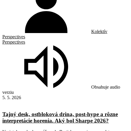
Kolektív
Perspectives
Perspectives
Obsahuje audio
verziu
5. 5. 2026
Tajný desk, ostbloková drina, post-hype a rôzne
interpretácie horenia. Aký bol Sharpe 2026?