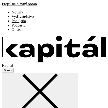
Prejsť na hlavný obsah
Noviny
Vydavateľstvo
Podujatia
Podcasty
O nás
Kapitál
Menu