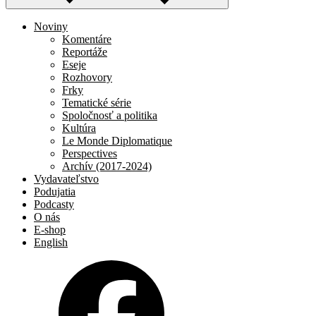
Noviny
Komentáre
Reportáže
Eseje
Rozhovory
Frky
Tematické série
Spoločnosť a politika
Kultúra
Le Monde Diplomatique
Perspectives
Archív (2017-2024)
Vydavateľstvo
Podujatia
Podcasty
O nás
E-shop
English