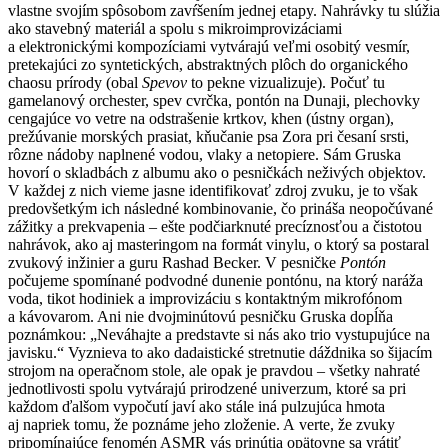
vlastne svojím spôsobom zavŕšením jednej etapy. Nahrávky tu slúžia
ako stavebný materiál a spolu s mikroimprovizáciami
a elektronickými kompozíciami vytvárajú veľmi osobitý vesmír,
pretekajúci zo syntetických, abstraktných plôch do organického
chaosu prírody (obal
Spevov
to pekne vizualizuje). Počuť tu
gamelanový orchester, spev cvrčka, pontón na Dunaji, plechovky
cengajúce vo vetre na odstrašenie krtkov, khen (ústny organ),
prežúvanie morských prasiat, kňučanie psa Zora pri česaní srsti,
rôzne nádoby naplnené vodou, vlaky a netopiere. Sám Gruska
hovorí o skladbách z albumu ako o pesničkách neživých objektov.
V každej z nich vieme jasne identifikovať zdroj zvuku, je to však
predovšetkým ich následné kombinovanie, čo prináša neopočúvané
zážitky a prekvapenia – ešte podčiarknuté precíznosťou a čistotou
nahrávok, ako aj masteringom na formát vinylu, o ktorý sa postaral
zvukový inžinier a guru Rashad Becker. V pesničke
Pontón
počujeme spomínané podvodné dunenie pontónu, na ktorý naráža
voda, tikot hodiniek a improvizáciu s kontaktným mikrofónom
a kávovarom. Ani nie dvojminútovú pesničku Gruska dopĺňa
poznámkou: „Neváhajte a predstavte si nás ako trio vystupujúce na
javisku.“ Vyznieva to ako dadaistické stretnutie dáždnika so šijacím
strojom na operačnom stole, ale opak je pravdou – všetky nahraté
jednotlivosti spolu vytvárajú prirodzené univerzum, ktoré sa pri
každom ďalšom vypočutí javí ako stále iná pulzujúca hmota
aj napriek tomu, že poznáme jeho zloženie. A verte, že zvuky
pripomínajúce fenomén ASMR vás prinútia opätovne sa vrátiť