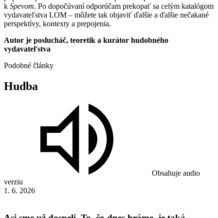
k
Spevom
. Po dopočúvaní odporúčam prekopať sa celým katalógom
vydavateľstva LOM – môžete tak objaviť ďalšie a ďalšie nečakané
perspektívy, kontexty a prepojenia.
Autor je poslucháč, teoretik a kurátor hudobného
vydavateľstva
Podobné články
Hudba
Obsahuje audio
verziu
1. 6. 2026
Asi sme už dospeli. To, čo dnes hráme, je taká