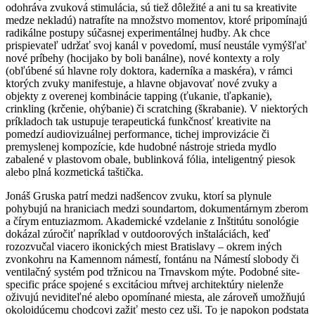
odohráva zvuková stimulácia, sú tiež dôležité a ani tu sa kreativite
medze nekladú) natrafíte na množstvo momentov, ktoré pripomínajú
radikálne postupy súčasnej experimentálnej hudby. Ak chce
prispievateľ udržať svoj kanál v povedomí, musí neustále vymýšľať
nové príbehy (hocijako by boli banálne), nové kontexty a roly
(obľúbené sú hlavne roly doktora, kaderníka a maskéra), v rámci
ktorých zvuky manifestuje, a hlavne objavovať nové zvuky a
objekty z overenej kombinácie tapping (ťukanie, tľapkanie),
crinkling (krčenie, ohýbanie) či scratching (škrabanie). V niektorých
príkladoch tak ustupuje terapeutická funkčnosť kreativite na
pomedzí audiovizuálnej performance, tichej improvizácie či
premyslenej kompozície, kde hudobné nástroje strieda mydlo
zabalené v plastovom obale, bublinková fólia, inteligentný piesok
alebo plná kozmetická taštička.
Jonáš Gruska patrí medzi nadšencov zvuku, ktorí sa plynule
pohybujú na hraniciach medzi soundartom, dokumentárnym zberom
a čírym entuziazmom. Akademické vzdelanie z Inštitútu sonológie
dokázal zúročiť napríklad v outdoorových inštaláciách, keď
rozozvučal viacero ikonických miest Bratislavy – okrem iných
zvonkohru na Kamennom námestí, fontánu na Námestí slobody či
ventilačný systém pod tržnicou na Trnavskom mýte. Podobné site-
specific práce spojené s excitáciou mŕtvej architektúry nielenže
oživujú neviditeľné alebo opomínané miesta, ale zároveň umožňujú
okoloidúcemu chodcovi zažiť mesto cez uši. To je napokon podstata