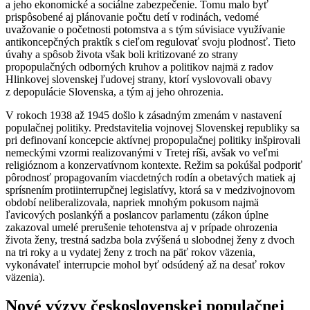
a jeho ekonomické a sociálne zabezpečenie. Tomu malo byť
prispôsobené aj plánovanie počtu detí v rodinách, vedomé
uvažovanie o početnosti potomstva a s tým súvisiace využívanie
antikoncepčných praktík s cieľom regulovať svoju plodnosť. Tieto
úvahy a spôsob života však boli kritizované zo strany
propopulačných odborných kruhov a politikov najmä z radov
Hlinkovej slovenskej ľudovej strany, ktorí vyslovovali obavy
z depopulácie Slovenska, a tým aj jeho ohrozenia.
V rokoch 1938 až 1945 došlo k zásadným zmenám v nastavení
populačnej politiky. Predstavitelia vojnovej Slovenskej republiky sa
pri definovaní koncepcie aktívnej propopulačnej politiky inšpirovali
nemeckými vzormi realizovanými v Tretej ríši, avšak vo veľmi
religióznom a konzervatívnom kontexte. Režim sa pokúšal podporiť
pôrodnosť propagovaním viacdetných rodín a obetavých matiek aj
sprísnením protiinterrupčnej legislatívy, ktorá sa v medzivojnovom
období neliberalizovala, napriek mnohým pokusom najmä
ľavicových poslankýň a poslancov parlamentu (zákon úplne
zakazoval umelé prerušenie tehotenstva aj v prípade ohrozenia
života ženy, trestná sadzba bola zvýšená u slobodnej ženy z dvoch
na tri roky a u vydatej ženy z troch na päť rokov väzenia,
vykonávateľ interrupcie mohol byť odsúdený až na desať rokov
väzenia).
Nové výzvy československej populačnej