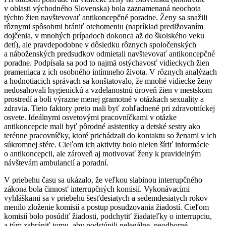
v oblasti východného Slovenska) bola zaznamenaná neochota
týchto žien navštevovať antikoncepčné poradne. Ženy sa snažili
rôznymi spôsobmi brániť otehotneniu (napríklad predlžovaním
dojčenia, v mnohých prípadoch dokonca až do školského veku
detí), ale pravdepodobne v dôsledku rôznych spoločenských
a náboženských predsudkov odmietali navštevovať antikoncepčné
poradne. Podpísala sa pod to najmä ostýchavosť vidieckych žien
prameniaca z ich osobného intímneho života. V rôznych analýzach
a hodnotiacich správach sa konštatovalo, že mnohé vidiecke ženy
nedosahovali hygienickú a vzdelanostnú úroveň žien v mestskom
prostredí a boli výrazne menej gramotné v otázkach sexuality a
zdravia. Tieto faktory preto mali byť zohľadnené pri zdravotníckej
osvete. Ideálnymi osvetovými pracovníčkami v otázke
antikoncepcie mali byť pôrodné asistentky a detské sestry ako
terénne pracovníčky, ktoré prichádzali do kontaktu so ženami v ich
súkromnej sfére. Cieľom ich aktivity bolo nielen šíriť informácie
o antikoncepcii, ale zároveň aj motivovať ženy k pravidelným
návštevám ambulancií a poradní.
V priebehu času sa ukázalo, že veľkou slabinou interrupčného
zákona bola činnosť interrupčných komisií. Vykonávacími
vyhláškami sa v priebehu šesťdesiatych a sedemdesiatych rokov
menilo zloženie komisií a postup posudzovania žiadostí. Cieľom
komisií bolo posúdiť žiadosti, podchytiť žiadateľky o interrupciu,
a tým zabrániť tomu, aby podstúpili nelegálne, neodborné