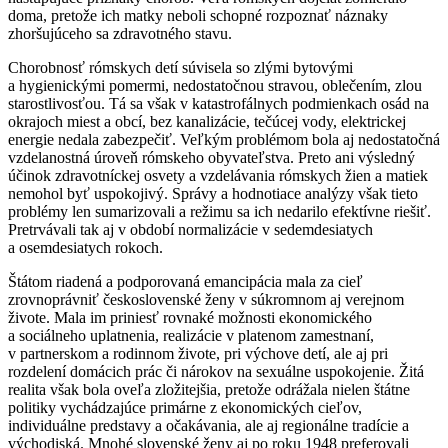
doma, pretože ich matky neboli schopné rozpoznať náznaky
zhoršujúceho sa zdravotného stavu.
Chorobnosť rómskych detí súvisela so zlými bytovými
a hygienickými pomermi, nedostatočnou stravou, oblečením, zlou
starostlivosťou. Tá sa však v katastrofálnych podmienkach osád na
okrajoch miest a obcí, bez kanalizácie, tečúcej vody, elektrickej
energie nedala zabezpečiť. Veľkým problémom bola aj nedostatočná
vzdelanostná úroveň rómskeho obyvateľstva. Preto ani výsledný
účinok zdravotníckej osvety a vzdelávania rómskych žien a matiek
nemohol byť uspokojivý. Správy a hodnotiace analýzy však tieto
problémy len sumarizovali a režimu sa ich nedarilo efektívne riešiť.
Pretrvávali tak aj v období normalizácie v sedemdesiatych
a osemdesiatych rokoch.
Štátom riadená a podporovaná emancipácia mala za cieľ
zrovnoprávniť československé ženy v súkromnom aj verejnom
živote. Mala im priniesť rovnaké možnosti ekonomického
a sociálneho uplatnenia, realizácie v platenom zamestnaní,
v partnerskom a rodinnom živote, pri výchove detí, ale aj pri
rozdelení domácich prác či nárokov na sexuálne uspokojenie. Žitá
realita však bola oveľa zložitejšia, pretože odrážala nielen štátne
politiky vychádzajúce primárne z ekonomických cieľov,
individuálne predstavy a očakávania, ale aj regionálne tradície a
východiská. Mnohé slovenské ženy aj po roku 1948 preferovali