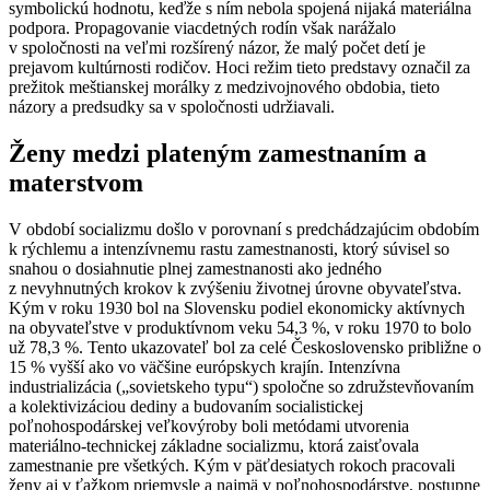
symbolickú hodnotu, keďže s ním nebola spojená nijaká materiálna
podpora. Propagovanie viacdetných rodín však narážalo
v spoločnosti na veľmi rozšírený názor, že malý počet detí je
prejavom kultúrnosti rodičov. Hoci režim tieto predstavy označil za
prežitok meštianskej morálky z medzivojnového obdobia, tieto
názory a predsudky sa v spoločnosti udržiavali.
Ženy medzi plateným zamestnaním a
materstvom
V období socializmu došlo v porovnaní s predchádzajúcim obdobím
k rýchlemu a intenzívnemu rastu zamestnanosti, ktorý súvisel so
snahou o dosiahnutie plnej zamestnanosti ako jedného
z nevyhnutných krokov k zvýšeniu životnej úrovne obyvateľstva.
Kým v roku 1930 bol na Slovensku podiel ekonomicky aktívnych
na obyvateľstve v produktívnom veku 54,3 %, v roku 1970 to bolo
už 78,3 %. Tento ukazovateľ bol za celé Československo približne o
15 % vyšší ako vo väčšine európskych krajín. Intenzívna
industrializácia („sovietskeho typu“) spoločne so združstevňovaním
a kolektivizáciou dediny a budovaním socialistickej
poľnohospodárskej veľkovýroby boli metódami utvorenia
materiálno-technickej základne socializmu, ktorá zaisťovala
zamestnanie pre všetkých. Kým v päťdesiatych rokoch pracovali
ženy aj v ťažkom priemysle a najmä v poľnohospodárstve, postupne