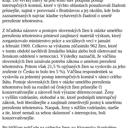
kraji. Do veľkej miery sa pod tento stav podpísal postup
interrupčných komisií, ktoré v týchto oblastiach posudzovali žiadosti
prísnejšie, najmä v porovnaní s Bratislavou a jej okolím, kde bolo
zaznamenaných najviac kladne vybavených žiadostí o umelé
prerušenie tehotenstva.
Z hľadiska názorov a postojov slovenských žien k otázke umelého
prerušenia tehotenstva priniesol zaujímavý materiál výskum, ktorý
zorganizovalo ministerstvo práce a sociálnych vecí v januári
a februári 1969. Celkovo sa výskumu zúčastnilo 962 žien, ktoré
v tomto období navštívili ženského lekára alebo boli ošetrované na
ženskom oddelení v nemocnici. Výsledky naznačili, že väčšina
slovenských žien uznávala potrebu zákona o umelom prerušení
tehotenstva. Pritom však 21,5 % opýtaných žien sa vyslovilo za jeho
zrušenie (v Česku to bolo len 5 %). Väčšina respondentiek sa
vyslovila za jednotný postup interrupčných komisií v rámci celého
štátu. Postoje slovenských žien v otázke umelého prerušenia
tehotenstva boli na rozdiel od českých žien prísnejšie či
konzervatívnejšie a zároveň boli výrazne diferencované. Ženy
s vyšším vzdelaním, slobodné a tie, ktoré podstúpili interrupčný
zákrok, boli liberálnejšie a zaujímali zmierlivejší postoj k umelému
prerušeniu tehotenstva. Naopak, ženy s nižším vzdelaním, staršie
a tie, ktoré nemali za sebou skúsenosť s interrupciou, boli
konzervatívnejšie.
Pri bližšom pohľade na vidiecke ženy na Slovensku (konkrétne