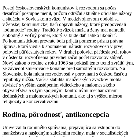
Postoj československých komunistov k rozvodom sa počas
desaťročí postupne menil, pričom odrážal aktuálne oficiálne názory
a situáciu v Sovietskom zväze. V medzivojnovom období sa
v ženskej komunistickej tlači objavili názory, ktoré predpovedali
„odumretie“ rodiny. Tradičný zväzok muža a ženy mal nahradiť
slobodný a voľný pomer, ktorý sa bude dať ľahko ukončiť.
Po komunistickom prevrate bola prijatá pomerne prísna právna
úprava, ktorá viedla k spomaleniu nárastu rozvodovosti v prvej
polovici päťdesiatych rokov. V druhej polovici päťdesiatych rokov
v dôsledku rozvoľnenia pravidiel začal počet rozvodov stúpať.
Nový zákon o rodine z roku 1963 sa pokúsil tento trend zvrátiť tým,
že zaviedol zmierovacie konanie pred samotným rozvodom. Na
Slovensku bola miera rozvodovosti v porovnaní s českou časťou
republiky nižšia. Väčšia stabilita manželských zväzkov mohla
súvisieť s vyšším zastúpením vidieckeho a malomestského
obyvateľstva a s tým spojenými kontrolnými mechanizmami
dedinských a malomestských komunít, ako aj s vyššou mierou
religiozity a konzervativizmu.
Rodina, pôrodnosť, antikoncepcia
Univerzalita rodinného správania, prejavujúca sa vstupom do
manželstva a následným založením rodiny, mala v socialistických