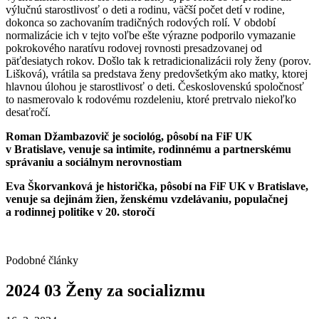
výlučnú starostlivosť o deti a rodinu, väčší počet detí v rodine,
dokonca so zachovaním tradičných rodových rolí. V období
normalizácie ich v tejto voľbe ešte výrazne podporilo vymazanie
pokrokového naratívu rodovej rovnosti presadzovanej od
päťdesiatych rokov. Došlo tak k retradicionalizácii roly ženy (porov.
Lišková), vrátila sa predstava ženy predovšetkým ako matky, ktorej
hlavnou úlohou je starostlivosť o deti. Československú spoločnosť
to nasmerovalo k rodovému rozdeleniu, ktoré pretrvalo niekoľko
desaťročí.
Roman Džambazovič je sociológ, pôsobí na FiF UK
v Bratislave, venuje sa intimite, rodinnému a partnerskému
správaniu a sociálnym nerovnostiam
Eva Škorvanková je historička, pôsobí na FiF UK v Bratislave,
venuje sa dejinám žien, ženskému vzdelávaniu, populačnej
a rodinnej politike v 20. storočí
Podobné články
2024
03
Ženy
za
socializmu