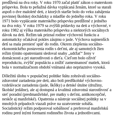
predĺžená na dva roky. V roku 1970 začal platiť zákon o materskom
príspevku. Bola to peňažná dávka vyplácaná ženám, ktoré sa starali
aspoň o dve maloleté deti, z ktorých staršie bolo do veku zahájenia
povinnej školskej dochádzky a mladšie do jedného roka. V roku
1971 bolo vyplácanie materského príspevku predĺžené z jedného
na dva roky. V roku 1979 sa zvýšili prídavky na deti a výchovné, v
roku 1982 aj výška materského príspevku a niektorých sociálnych
dávok na deti. Režim tak priznal rodine výchovnú funkciu a
automaticky očakával pokles záujmu o jasle. Výchova najmenších
detí sa mala preniesť späť do rodín. Okrem zlepšenia sociálno-
ekonomického postavenia rodín s deťmi, ale aj samotných žien
režim týmito opatreniami sledoval snahy „udržať“ ženy v
domácnosti a pri starostlivosti o dieťa. Cieľom bolo oživiť
reprodukciu, zvýšiť populáciu a znížiť zamestnanosť matiek, ktorá
bola v normalizačnom období vnímaná ako nepriaznivo vysoká.
Dôležitú úlohu v populačnej politike štátu zohrávali sociálno-
zdravotné zariadenia pre deti, ako boli predškolské výchovno-
vzdelávacie zariadenia (jasle, škôlky) a detské útulne (družiny,
školské jedálne), ale aj dostupná a kvalitná zdravotná starostlivosť a
sieť poradní (predmanželské, pre matky s deťmi, antikoncepčné,
neskôr aj manželské). Opatrenia a nástroje sociálnej politiky sa v
mnohých prípadoch viazali práve na uzatvorenie sobáša.
Socialistický režim podporoval sobášnosť a preferoval manželskú
rodinu pred inými formami rodinného života a jednotlivcami.