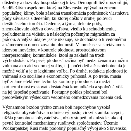
dôsledky a dozvuky hospodárskej krízy. Demografi tiež upozorňujú,
že dôležitým aspektom, ktorý na Slovensku vplýval na zmenu
populačnej klímy, bola zásadná transformácia podmienok vlastníctva
pôdy súvisiaca s dedením, ku ktorej došlo v druhej polovici
devätnásteho storočia. Dedenie, a tým aj delenie pôdy,
znemožňovalo obživu obyvateľstva, viedlo ku schudobneniu,
preľudneniu na vidieku a následným početným migráciám za
prácou. Analýza údajov jasne ukazuje, že dochádzalo k vedomému
a zámernému obmedzovaniu plodnosti. V tom čase sa stretávame s
ideovou inováciou v kontrole plodnosti prostredníctvom
interpersonálnej komunikácie, ktorá sa zakladá na troch
východiskách. Po prvé, plodnosť začína byť medzi ženami a mužmi
vnímaná ako akt vedomej voľby, t. j. počet detí a čas otehotnenia je
možné voliť a je to legitímna voľba. Po druhé, redukcia plodnosti je
vnímaná ako sociálne a ekonomicky prínosná. A po tretie, musia
byť známe efektívne techniky kontroly pôrodnosti a medzi
partnermi musí existovať dostatočná komunikácia a spoločná vôľa
na jej úspešné používanie. Postupný pokles plodnosti bol
predovšetkým výsledkom vedomého obmedzovania rodenia detí.
Významnou brzdou týchto zmien boli nepochybne vysoká
religiozita obyvateľstva a odmietavý postoj cirkví k antikoncepcii,
nižšia gramotnosť obyvateľstva, nízky stupeň urbanizácie, ako aj
pevné kontrolné mechanizmy rurálnych spoločenstiev. Územie
Podkarpatskej Rusi malo podobný populačný vývoj ako Slovensko,