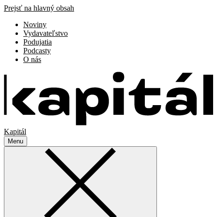
Prejsť na hlavný obsah
Noviny
Vydavateľstvo
Podujatia
Podcasty
O nás
Kapitál
Menu