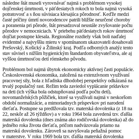
následne štát museli vyrovnávať najmä s problémom vysokej
dojčenskej úmrtnosti, v päťdesiatych rokoch to bola najmä vysoká
potratovosť a s ňou súvisiaca klesajúca pôrodnosť. Keďže medzi
časté príčiny úmrtí novorodencov patrili bližšie neurčené choroby
a poranenia pri pôrode, štát presadzoval neustále zvyšovanie počtu
pôrodov v nemocniciach. V priebehu päťdesiatych rokov úmrtnosť
dojčiat postupne klesala. Regionálne rozdiely však boli naďalej
evidentné a najvyššiu mieru v spomínanom ukazovateli dosahovali
Prešovský, Košický a Žilinský kraj. Podľa odborných analýz tento
stav súvisel s nižším hygienickým štandardom obyvateľstva, ale aj
vyššou úmrtnosťou detí rómskeho pôvodu.
Problémom bol najmä úbytok ekonomicky aktívnej časti populácie.
Československá ekonomika, založená na extenzívnom využívaní
pracovnej sily, bola z hľadiska dlhodobej perspektívy odkázaná na
trvalý populačný rast. Režim teda zaviedol vyplácanie prídavkov
na deti (ich výška bola odstupňovaná podľa počtu detí),
novomanželských pôžičiek, ktoré sa využívali najmä v neskoršom
období normalizácie, a mimoriadnych príspevkov pri narodení
dieťaťa. Postupne sa predlžovala tzv. materská dovolenka (z 18 na
22, neskôr až 26 týždňov) a v roku 1964 bola zavedená tzv. ďalšia
materská dovolenka (dnes známa ako rodičovská dovolenka) až do
jedného roka života dieťaťa, pričom nadväzovala priamo na
materskú dovolenku. Zároveň sa navyšovala peňažná pomoc
v materstve. V roku 1969 bola tzv. ďalšia materská dovolenka