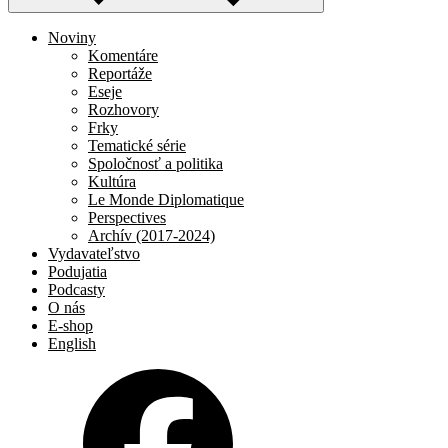
Noviny
Komentáre
Reportáže
Eseje
Rozhovory
Frky
Tematické série
Spoločnosť a politika
Kultúra
Le Monde Diplomatique
Perspectives
Archív (2017-2024)
Vydavateľstvo
Podujatia
Podcasty
O nás
E-shop
English