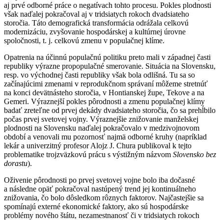
aj prvé odborné práce o negatívach tohto procesu. Pokles plodnosti
však naďalej pokračoval aj v tridsiatych rokoch dvadsiateho
storočia. Táto demografická transformácia odrážala celkovú
modernizáciu, zvyšovanie hospodárskej a kultúrnej úrovne
spoločnosti, t. j. celkovú zmenu v populačnej klíme.
Opatrenia na účinnú populačnú politiku preto mali v západnej časti
republiky výrazne propopulačné smerovanie. Situácia na Slovensku,
resp. vo východnej časti republiky však bola odlišná. Tu sa so
začínajúcimi zmenami v reprodukčnom správaní môžeme stretnúť
na konci devätnásteho storočia, v Hontianskej župe, Tekove a na
Gemeri. Výraznejší pokles pôrodnosti a zmenu populačnej klímy
badať zreteľne od prvej dekády dvadsiateho storočia, čo sa prehĺbilo
počas prvej svetovej vojny. Výraznejšie znižovanie manželskej
plodnosti na Slovensku naďalej pokračovalo v medzivojnovom
období a venovali mu pozornosť najmä odborné kruhy (napríklad
lekár a univerzitný profesor Alojz J. Chura publikoval k tejto
problematike trojzväzkovú prácu s výstižným názvom
Slovensko bez
dorastu
).
Oživenie pôrodnosti po prvej svetovej vojne bolo iba dočasné
a následne opäť pokračoval nastúpený trend jej kontinuálneho
znižovania, čo bolo dôsledkom rôznych faktorov. Najčastejšie sa
spomínajú externé ekonomické faktory, ako sú hospodárske
problémy nového štátu, nezamestnanosť či v tridsiatych rokoch