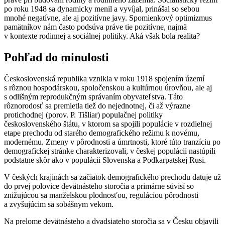
po roku 1948 sa dynamicky menil a vyvíjal, prinášal so sebou
mnohé negatívne, ale aj pozitívne javy. Spomienkový optimizmus
pamätníkov nám často podsúva práve tie pozitívne, najmä
v kontexte rodinnej a sociálnej politiky. Aká však bola realita?
Pohľad do minulosti
Československá republika vznikla v roku 1918 spojením území
s rôznou hospodárskou, spoločenskou a kultúrnou úrovňou, ale aj
s odlišným reprodukčným správaním obyvateľstva. Táto
rôznorodosť sa premietla tiež do nejednotnej, či až výrazne
protichodnej (porov. P. Tišliar) populačnej politiky
československého štátu, v ktorom sa spojili populácie v rozdielnej
etape prechodu od starého demografického režimu k novému,
modernému. Zmeny v pôrodnosti a úmrtnosti, ktoré túto tranzíciu po
demografickej stránke charakterizovali, v českej populácii nastúpili
podstatne skôr ako v populácii Slovenska a Podkarpatskej Rusi.
V českých krajinách sa začiatok demografického prechodu datuje už
do prvej polovice devätnásteho storočia a primárne súvisí so
znižujúcou sa manželskou plodnosťou, reguláciou pôrodnosti
a zvyšujúcim sa sobášnym vekom.
Na prelome devätnásteho a dvadsiateho storočia sa v Česku objavili