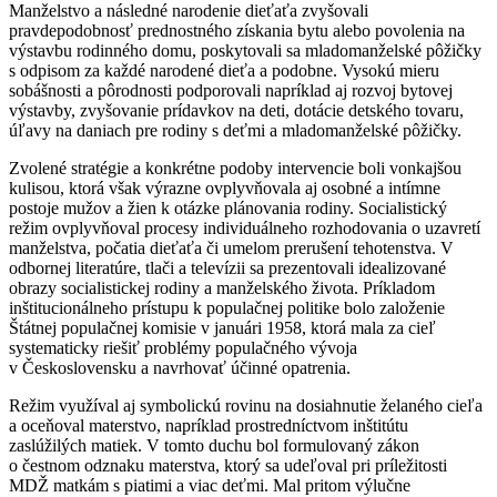
Manželstvo a následné narodenie dieťaťa zvyšovali
pravdepodobnosť prednostného získania bytu alebo povolenia na
výstavbu rodinného domu, poskytovali sa mladomanželské pôžičky
s odpisom za každé narodené dieťa a podobne. Vysokú mieru
sobášnosti a pôrodnosti podporovali napríklad aj rozvoj bytovej
výstavby, zvyšovanie prídavkov na deti, dotácie detského tovaru,
úľavy na daniach pre rodiny s deťmi a mladomanželské pôžičky.
Zvolené stratégie a konkrétne podoby intervencie boli vonkajšou
kulisou, ktorá však výrazne ovplyvňovala aj osobné a intímne
postoje mužov a žien k otázke plánovania rodiny. Socialistický
režim ovplyvňoval procesy individuálneho rozhodovania o uzavretí
manželstva, počatia dieťaťa či umelom prerušení tehotenstva. V
odbornej literatúre, tlači a televízii sa prezentovali idealizované
obrazy socialistickej rodiny a manželského života. Príkladom
inštitucionálneho prístupu k populačnej politike bolo založenie
Štátnej populačnej komisie v januári 1958, ktorá mala za cieľ
systematicky riešiť problémy populačného vývoja
v Československu a navrhovať účinné opatrenia.
Režim využíval aj symbolickú rovinu na dosiahnutie želaného cieľa
a oceňoval materstvo, napríklad prostredníctvom inštitútu
zaslúžilých matiek. V tomto duchu bol formulovaný zákon
o čestnom odznaku materstva, ktorý sa udeľoval pri príležitosti
MDŽ matkám s piatimi a viac deťmi. Mal pritom výlučne