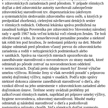
v zdravotníckych zariadeniach pred pôrodom. V prípade rómskych
dojčiat a detí zdravotnícke autority navrhovali zabezpečenie
zdravotníckej starostlivosti tzv. dispenzarizáciou (aktívnym
a systematickým sledovaním zdravotného stavu osôb, u ktorých je
predpoklad zhoršenia), cielenými návštevami detských sestier
v rómskych rodinách. Odborná lekárska správa predložená na
zasadnutí kolégia Povereníka pre zdravotníctvo Slovenskej národnej
rady v apríli 1967 bola veľmi kritická voči rómskym ženám. Tie boli
obviňované z toho, že nenavštevovali prenatálne poradne a niektoré
tak robili len pod hrozbou, že nedostanú prídavky na deti. Mnohé
údajne odmietali pred pôrodom včasný prevoz do zdravotníckeho
zariadenia a rodili v nehygienických podmienkach alebo
v sanitkách. Správa na viacerých miestach upozorňovala na
zanedbávanie starostlivosti o novorodencov zo strany matiek, ktoré
odmietali po pôrode zotrvať na novorodeneckom oddelení
v nemocniciach. Dojčatá preto údajne museli byť živené výlučne
umelou výživou. Rómske ženy si však nevedeli poradiť s prípravou
umelej dojčenskej výživy, najmä v osadách. Podľa tejto správy
niektoré dokonca zámerne zanedbávali starostlivosť o dieťa, aby
vznikol dôvod na jeho umiestnenie v zdravotníckom zariadení alebo
dojčenskom ústave. Terénne sestry uvádzali problémy pri
zaškoľovaní rómskych matiek, napríklad pri príprave umelej výživy,
hygiene novorodenca, zdravotnej starostlivosti. Mnohé matky
odmietali aj následnú starostlivosť o dieťa a podceňovali
nastupujúce príznaky chorôb. Veľa rómskych dojčiat zomieralo