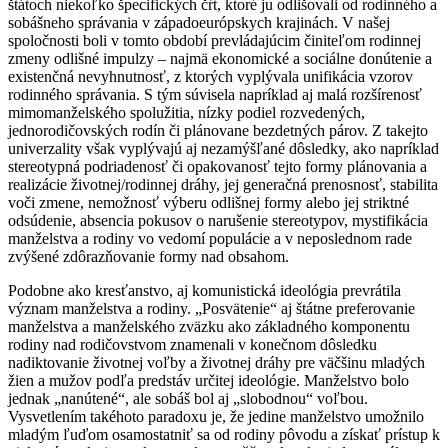
štátoch niekoľko špecifických čŕt, ktoré ju odlišovali od rodinného a
sobášneho správania v západoeurópskych krajinách. V našej
spoločnosti boli v tomto období prevládajúcim činiteľom rodinnej
zmeny odlišné impulzy – najmä ekonomické a sociálne donútenie a
existenčná nevyhnutnosť, z ktorých vyplývala unifikácia vzorov
rodinného správania. S tým súvisela napríklad aj malá rozšírenosť
mimomanželského spolužitia, nízky podiel rozvedených,
jednorodičovských rodín či plánovane bezdetných párov. Z takejto
univerzality však vyplývajú aj nezamýšľané dôsledky, ako napríklad
stereotypná podriadenosť či opakovanosť tejto formy plánovania a
realizácie životnej/rodinnej dráhy, jej generačná prenosnosť, stabilita
voči zmene, nemožnosť výberu odlišnej formy alebo jej striktné
odsúdenie, absencia pokusov o narušenie stereotypov, mystifikácia
manželstva a rodiny vo vedomí populácie a v neposlednom rade
zvýšené zdôrazňovanie formy nad obsahom.
Podobne ako kresťanstvo, aj komunistická ideológia prevrátila
význam manželstva a rodiny. „Posvätenie“ aj štátne preferovanie
manželstva a manželského zväzku ako základného komponentu
rodiny nad rodičovstvom znamenali v konečnom dôsledku
nadiktovanie životnej voľby a životnej dráhy pre väčšinu mladých
žien a mužov podľa predstáv určitej ideológie. Manželstvo bolo
jednak „nanútené“, ale sobáš bol aj „slobodnou“ voľbou.
Vysvetlením takéhoto paradoxu je, že jedine manželstvo umožnilo
mladým ľuďom osamostatniť sa od rodiny pôvodu a získať prístup k