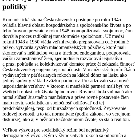
politiky
Komunistická strana Československa postupne po roku 1945
ovládla hlavné oblasti hospodárskeho a spoločenského života a po
februárovom prevrate v roku 1948 monopolizovala svoju moc, čím
dovŕšila proces radikálnej transformácie spoločnosti. Už medzi
rokmi 1948 a 1950 vláda veľmi rýchlo prepracovala celé rodinné
právo, vytvorila systém mladomanželských pôžičiek, ktoré mali
skoncovať s inštitúciou vena a triednou endogamiou, podporovala
väčšiu zamestnanosť žien, zjednodušila rozvodovú legislatívu
a prax, pokúsila sa kolektivizovať domáce práce či zakázala činnosť
Československej eugenickej spoločnosti. V manželských príručkách
vydávaných v päťdesiatych rokoch sa kládol dôraz na lásku ako
jediný správny základ zväzku partnerov. Presadzovalo sa aj nové
usporiadanie vzťahov, v ktorom si manželskí partneri mali byť vo
všetkých oblastiach života úplne rovní. Rovnosť bola vnímaná ako
nutná súčasť šťastného manželstva a práve rovné postavenie žien
malo novú, socialistickú spoločnosť odlišovať od tej
predchádzajúcej, resp. od buržoáznych spoločností. Zvyšovanie
rodovej rovnosti, a to tak normatívne (podľa zákona, vo verejnom
diskurze), ako aj v bežnom každodennom živote, sa stalo realitou.
Veľkou výzvou pre socialistický režim bol nepriaznivý
demografický vývoj. Kým v štyridsiatych rokoch sa odborníci a