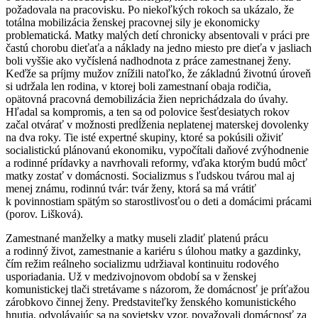
požadovala na pracovisku. Po niekoľkých rokoch sa ukázalo, že
totálna mobilizácia ženskej pracovnej sily je ekonomicky
problematická. Matky malých detí chronicky absentovali v práci pre
častú chorobu dieťaťa a náklady na jedno miesto pre dieťa v jasliach
boli vyššie ako vyčíslená nadhodnota z práce zamestnanej ženy.
Keďže sa príjmy mužov znížili natoľko, že základnú životnú úroveň
si udržala len rodina, v ktorej boli zamestnaní obaja rodičia,
opätovná pracovná demobilizácia žien neprichádzala do úvahy.
Hľadal sa kompromis, a ten sa od polovice šesťdesiatych rokov
začal otvárať v možnosti predĺženia neplatenej materskej dovolenky
na dva roky. Tie isté expertné skupiny, ktoré sa pokúsili oživiť
socialistickú plánovanú ekonomiku, vypočítali daňové zvýhodnenie
a rodinné prídavky a navrhovali reformy, vďaka ktorým budú môcť
matky zostať v domácnosti. Socializmus s ľudskou tvárou mal aj
menej známu, rodinnú tvár: tvár ženy, ktorá sa má vrátiť
k povinnostiam spätým so starostlivosťou o deti a domácimi prácami
(porov. Lišková).
Zamestnané manželky a matky museli zladiť platenú prácu
a rodinný život, zamestnanie a kariéru s úlohou matky a gazdinky,
čím režim reálneho socializmu udržiaval kontinuitu rodového
usporiadania. Už v medzivojnovom období sa v ženskej
komunistickej tlači stretávame s názorom, že domácnosť je príťažou
zárobkovo činnej ženy. Predstaviteľky ženského komunistického
hnutia, odvolávajúc sa na sovietsky vzor, považovali domácnosť za