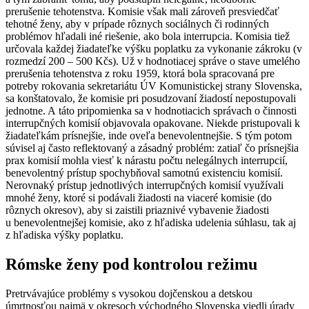
prerušenie tehotenstva. Komisie však mali zároveň presviedčať
tehotné ženy, aby v prípade rôznych sociálnych či rodinných
problémov hľadali iné riešenie, ako bola interrupcia. Komisia tiež
určovala každej žiadateľke výšku poplatku za vykonanie zákroku (v
rozmedzí 200 – 500 Kčs). Už v hodnotiacej správe o stave umelého
prerušenia tehotenstva z roku 1959, ktorá bola spracovaná pre
potreby rokovania sekretariátu ÚV Komunistickej strany Slovenska,
sa konštatovalo, že komisie pri posudzovaní žiadostí nepostupovali
jednotne. A táto pripomienka sa v hodnotiacich správach o činnosti
interrupčných komisií objavovala opakovane. Niekde pristupovali k
žiadateľkám prísnejšie, inde oveľa benevolentnejšie. S tým potom
súvisel aj často reflektovaný a zásadný problém: zatiaľ čo prísnejšia
prax komisií mohla viesť k nárastu počtu nelegálnych interrupcií,
benevolentný prístup spochybňoval samotnú existenciu komisií.
Nerovnaký prístup jednotlivých interrupčných komisií využívali
mnohé ženy, ktoré si podávali žiadosti na viaceré komisie (do
rôznych okresov), aby si zaistili priaznivé vybavenie žiadosti
u benevolentnejšej komisie, ako z hľadiska udelenia súhlasu, tak aj
z hľadiska výšky poplatku.
Rómske ženy pod kontrolou režimu
Pretrvávajúce problémy s vysokou dojčenskou a detskou
úmrtnosťou najmä v okresoch východného Slovenska viedli úrady