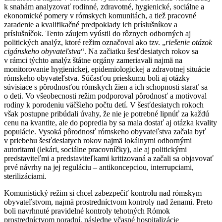
k snahám analyzovať rodinné, zdravotné, hygienické, sociálne a
ekonomické pomery v rómskych komunitách, a tiež pracovné
zaradenie a kvalifikačné predpoklady ich príslušníkov a
príslušníčok. Tento záujem vyústil do rôznych odborných aj
politických analýz, ktoré režim označoval ako tzv. „
riešenie otázok
cigánskeho obyvateľstva
“. Na začiatku šesťdesiatych rokov sa
v rámci týchto analýz štátne orgány zameriavali najmä na
monitorovanie hygienickej, epidemiologickej a zdravotnej situácie
rómskeho obyvateľstva. Súčasťou prieskumu boli aj otázky
súvisiace s pôrodnosťou rómskych žien a ich schopnosti starať sa
o deti. Vo všeobecnosti režim podporoval pôrodnosť a motivoval
rodiny k porodeniu väčšieho počtu detí. V šesťdesiatych rokoch
však postupne pribúdali úvahy, že nie je potrebné lipnúť za každú
cenu na kvantite, ale do popredia by sa mala dostať aj otázka kvality
populácie. Vysoká pôrodnosť rómskeho obyvateľstva začala byť
v priebehu šesťdesiatych rokov najmä lokálnymi odbornými
autoritami (lekári, sociálne pracovníčky), ale aj politickými
predstaviteľmi a predstaviteľkami kritizovaná a začali sa objavovať
prvé návrhy na jej reguláciu – antikoncepciou, interrupciami,
sterilizáciami.
Komunistický režim si chcel zabezpečiť kontrolu nad rómskym
obyvateľstvom, najmä prostredníctvom kontroly nad ženami. Preto
boli navrhnuté pravidelné kontroly tehotných Rómok
prostredníctvom poradní, následne včasné hospitalizácie