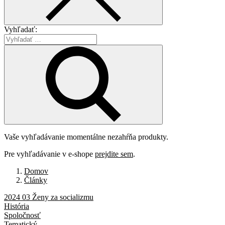
Vyhľadať:
Vaše vyhľadávanie momentálne nezahŕňa produkty.
Pre vyhľadávanie v e-shope
prejdite sem
.
Domov
Články
2024 03 Ženy za socializmu
História
Spoločnosť
Tematický