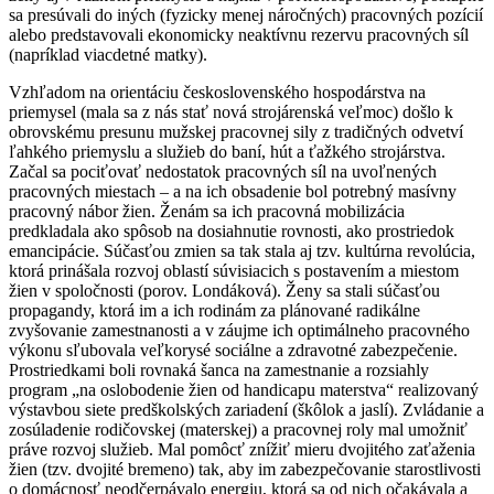
sa presúvali do iných (fyzicky menej náročných) pracovných pozícií
alebo predstavovali ekonomicky neaktívnu rezervu pracovných síl
(napríklad viacdetné matky).
Vzhľadom na orientáciu československého hospodárstva na
priemysel (mala sa z nás stať nová strojárenská veľmoc) došlo k
obrovskému presunu mužskej pracovnej sily z tradičných odvetví
ľahkého priemyslu a služieb do baní, hút a ťažkého strojárstva.
Začal sa pociťovať nedostatok pracovných síl na uvoľnených
pracovných miestach – a na ich obsadenie bol potrebný masívny
pracovný nábor žien. Ženám sa ich pracovná mobilizácia
predkladala ako spôsob na dosiahnutie rovnosti, ako prostriedok
emancipácie. Súčasťou zmien sa tak stala aj tzv. kultúrna revolúcia,
ktorá prinášala rozvoj oblastí súvisiacich s postavením a miestom
žien v spoločnosti (porov. Londáková). Ženy sa stali súčasťou
propagandy, ktorá im a ich rodinám za plánované radikálne
zvyšovanie zamestnanosti a v záujme ich optimálneho pracovného
výkonu sľubovala veľkorysé sociálne a zdravotné zabezpečenie.
Prostriedkami boli rovnaká šanca na zamestnanie a rozsiahly
program „na oslobodenie žien od handicapu materstva“ realizovaný
výstavbou siete predškolských zariadení (škôlok a jaslí). Zvládanie a
zosúladenie rodičovskej (materskej) a pracovnej roly mal umožniť
práve rozvoj služieb. Mal pomôcť znížiť mieru dvojitého zaťaženia
žien (tzv. dvojité bremeno) tak, aby im zabezpečovanie starostlivosti
o domácnosť neodčerpávalo energiu, ktorá sa od nich očakávala a