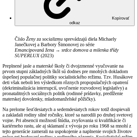
Kopírovať
odkaz
Číslo
Ženy za socializmu
sprevádzajú diela Michaely
Janečkovej a Barbory Šimonovej zo série
Emancipovaná žena → srdce domova a milenka třídy
SUPERLUX
(2023)
Preplnené jasle a materské školy či dvojzmenné vyučovanie na
prvom stupni základných škôl sú dodnes pre mnohých dokladom
úspešnej populačnej politiky socialistického režimu. Tzv. Husákove
deti však neboli len výsledkom rôznych propopulačných opatrení
(dekriminalizácia interrupcií, uvoľnenie rozvodovej legislatívy) a
pronatalitných sociálnych politík (rodinné prídavky, predĺženie
materskej dovolenky, mladomanželské pôžičky).
Na prelome šesťdesiatych a sedemdesiatych rokov totiž dospievali
a zakladali rodiny silné ročníky, ktoré sa narodili po druhej svetovej
vojne. Pri absencii možností štúdia, zvyšovania si kvalifikácie či
kariérneho rastu, ale aj sklamaní z vývoja po roku 1968 sa mnohí z
tejto generácie zamerali na uspokojenie a naplnenie svojich životov
práve pri budovaní rodiny a rodinného zázemia. Socialistický režim