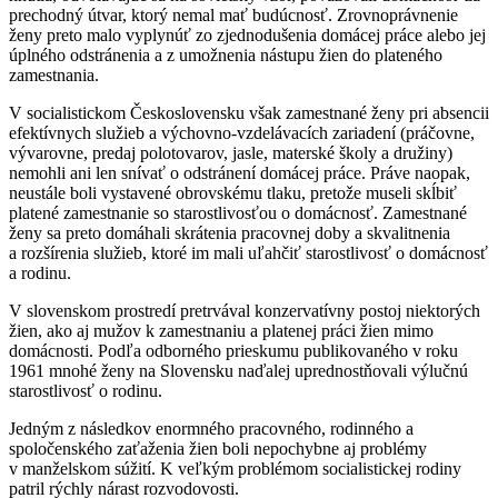
prechodný útvar, ktorý nemal mať budúcnosť. Zrovnoprávnenie
ženy preto malo vyplynúť zo zjednodušenia domácej práce alebo jej
úplného odstránenia a z umožnenia nástupu žien do plateného
zamestnania.
V socialistickom Československu však zamestnané ženy pri absencii
efektívnych služieb a výchovno-vzdelávacích zariadení (práčovne,
vývarovne, predaj polotovarov, jasle, materské školy a družiny)
nemohli ani len snívať o odstránení domácej práce. Práve naopak,
neustále boli vystavené obrovskému tlaku, pretože museli skĺbiť
platené zamestnanie so starostlivosťou o domácnosť. Zamestnané
ženy sa preto domáhali skrátenia pracovnej doby a skvalitnenia
a rozšírenia služieb, ktoré im mali uľahčiť starostlivosť o domácnosť
a rodinu.
V slovenskom prostredí pretrvával konzervatívny postoj niektorých
žien, ako aj mužov k zamestnaniu a platenej práci žien mimo
domácnosti. Podľa odborného prieskumu publikovaného v roku
1961 mnohé ženy na Slovensku naďalej uprednostňovali výlučnú
starostlivosť o rodinu.
Jedným z následkov enormného pracovného, rodinného a
spoločenského zaťaženia žien boli nepochybne aj problémy
v manželskom súžití. K veľkým problémom socialistickej rodiny
patril rýchly nárast rozvodovosti.