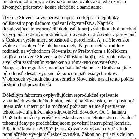
niektorým zdrojom, ale rovnako umožňovalo, ako jeden z mála
životných priestorov, konať slobodne a samostatne.
Územie Slovenska vykazovalo oproti českej časti republiky
odlišnosti v populačnom správaní obyvateľstva. Napriek
doznievajúcej transformácii plodnosti, ktorej výsledkom bol prechod
k dvoj- až trojdetným rodinám, si Slovensko udržiavalo v porovnaní
s Českom vyššiu mieru sobášnosti a pôrodnosti. Aj na Slovensku
však existovali veľké lokálne rozdiely. Najviac detí sa rodilo v
rodinách na východnom Slovensku (v Prešovskom a Košickom
kraji) a na severe Slovenska (v Žilinskom kraji), teda v oblastiach
s veľkým zastúpením vidieckeho a rómskeho obyvateľstva.
Naopak, demograficky nepriaznivá situácia bola v Bratislave, kde
pôrodnosť klesala výrazne už koncom päťdesiatych rokov.
V okresoch východného a severného Slovenska nastal tento pokles
neskôr a bol pozvoľnejší.
Dôležitým faktorom ovplyvňujúcim reprodukčné správanie
v krajinách východného bloku, teda aj na Slovensku, bola postupná
liberalizácia interrupcií a možnosť požiadať a umelé prerušenie
tehotenstva aj z iných ako zdravotných dôvodov. Od 1. januára
1958 bolo možné prerušiť v Československu tehotenstvo na žiadosť
tehotnej ženy po predchádzajúcom povolení interrupčnej komisie.
Prijatie zákona č. 68/1957 je považované za významný zásah do
populačného vývoja v Československu. Zákon bol prijatý s cieľom