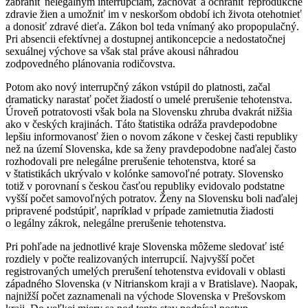
zabrániť nelegálnym interrupciám, zachovať a ochrániť reprodukčné
zdravie žien a umožniť im v neskoršom období ich života otehotnieť
a donosiť zdravé dieťa. Zákon bol teda vnímaný ako propopulačný.
Pri absencii efektívnej a dostupnej antikoncepcie a nedostatočnej
sexuálnej výchove sa však stal práve akousi náhradou
zodpovedného plánovania rodičovstva.
Potom ako nový interrupčný zákon vstúpil do platnosti, začal
dramaticky narastať počet žiadostí o umelé prerušenie tehotenstva.
Úroveň potratovosti však bola na Slovensku zhruba dvakrát nižšia
ako v českých krajinách. Táto štatistika odráža pravdepodobne
lepšiu informovanosť žien o novom zákone v českej časti republiky
než na území Slovenska, kde sa ženy pravdepodobne naďalej často
rozhodovali pre nelegálne prerušenie tehotenstva, ktoré sa
v štatistikách ukrývalo v kolónke samovoľné potraty. Slovensko
totiž v porovnaní s českou časťou republiky evidovalo podstatne
vyšší počet samovoľných potratov. Ženy na Slovensku boli naďalej
pripravené podstúpiť, napríklad v prípade zamietnutia žiadosti
o legálny zákrok, nelegálne prerušenie tehotenstva.
Pri pohľade na jednotlivé kraje Slovenska môžeme sledovať isté
rozdiely v počte realizovaných interrupcií. Najvyšší počet
registrovaných umelých prerušení tehotenstva evidovali v oblasti
západného Slovenska (v Nitrianskom kraji a v Bratislave). Naopak,
najnižší počet zaznamenali na východe Slovenska v Prešovskom