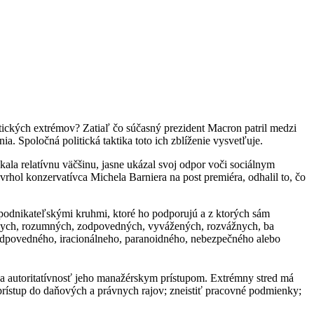
ckých extrémov? Zatiaľ čo súčasný prezident Macron patril medzi
. Spoločná politická taktika toto ich zblíženie vysvetľuje.
la relatívnu väčšinu, jasne ukázal svoj odpor voči sociálnym
avrhol konzervatívca Michela Barniera na post premiéra, odhalil to, čo
podnikateľskými kruhmi, ktoré ho podporujú a z ktorých sám
onálnych, rozumných, zodpovedných, vyvážených, rozvážnych, ba
ezodpovedného, iracionálneho, paranoidného, nebezpečného alebo
a autoritatívnosť jeho manažérskym prístupom. Extrémny stred má
prístup do daňových a právnych rajov; zneistiť pracovné podmienky;