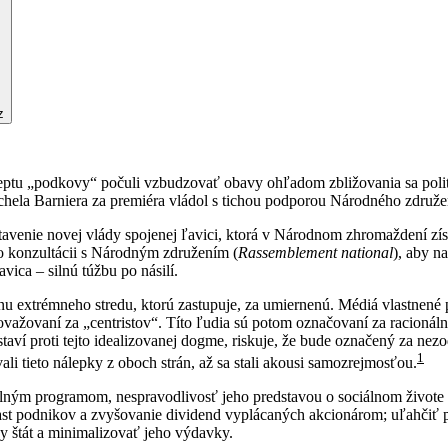
z
ptu „podkovy“ počuli vzbudzovať obavy ohľadom zbližovania sa politi
ela Barniera za premiéra vládol s tichou podporou Národného združenia
enie novej vlády spojenej ľavici, ktorá v Národnom zhromaždení získa
Po konzultácii s Národným združením (
Rassemblement national
), aby n
ica – silnú túžbu po násilí.
 extrémneho stredu, ktorú zastupuje, za umiernenú. Médiá vlastnené 
oli považovaní za „centristov“. Títo ľudia sú potom označovaní za raci
taví proti tejto idealizovanej dogme, riskuje, že bude označený za n
1
li tieto nálepky z oboch strán, až sa stali akousi samozrejmosťou.
elným programom, nespravodlivosť jeho predstavou o sociálnom živote 
rast podnikov a zvyšovanie dividend vyplácaných akcionárom; uľahčiť 
ny štát a minimalizovať jeho výdavky.