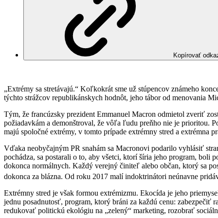
Kopírovať odka
„Extrémy sa stretávajú.“ Koľkokrát sme už stúpencov známeho konce
týchto strážcov republikánskych hodnôt, jeho tábor od menovania Mich
Tým, že francúzsky prezident Emmanuel Macron odmietol zveriť zostav
požiadavkám a demonštroval, že vôľa ľudu preňho nie je prioritou. 
majú spoločné extrémy, v tomto prípade extrémny stred a extrémna prav
Vďaka neobyčajným PR snahám sa Macronovi podarilo vyhlásiť stranu
pochádza, sa postarali o to, aby všetci, ktorí šíria jeho program, b
dokonca normálnych. Každý verejný činiteľ alebo občan, ktorý sa pos
dokonca za blázna. Od roku 2017 malí indoktrinátori neúnavne pridáva
Extrémny stred je však formou extrémizmu. Ekocída je jeho priemys
jednu posadnutosť, program, ktorý bráni za každú cenu: zabezpečiť 
redukovať politickú ekológiu na „zelený“ marketing, rozobrať sociál