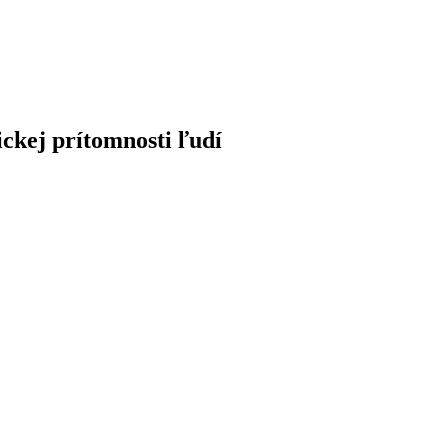
ickej
prítomnosti
ľudí