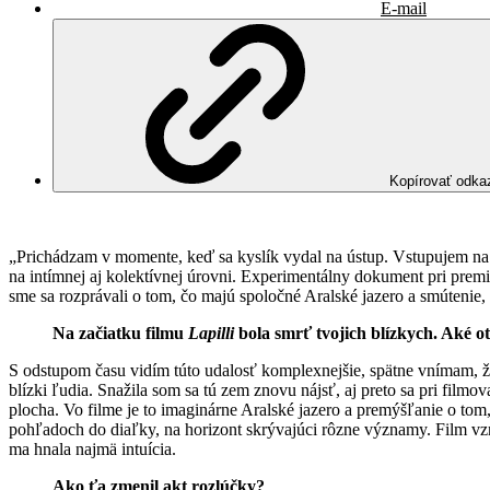
E-mail
Kopírovať odka
„Prichádzam v momente, keď sa kyslík vydal na ústup. Vstupujem na
na intímnej aj kolektívnej úrovni. Experimentálny dokument pri premié
sme sa rozprávali o tom, čo majú spoločné Aralské jazero a smúteni
Na začiatku filmu
Lapilli
bola smrť tvojich blízkych. Aké o
S odstupom času vidím túto udalosť komplexnejšie, spätne vnímam, že s
blízki ľudia. Snažila som sa tú zem znovu nájsť, aj preto sa pri film
plocha. Vo filme je to imaginárne Aralské jazero a premýšľanie o tom
pohľadoch do diaľky, na horizont skrývajúci rôzne významy. Film vzn
ma hnala najmä intuícia.
Ako ťa zmenil akt rozlúčky?