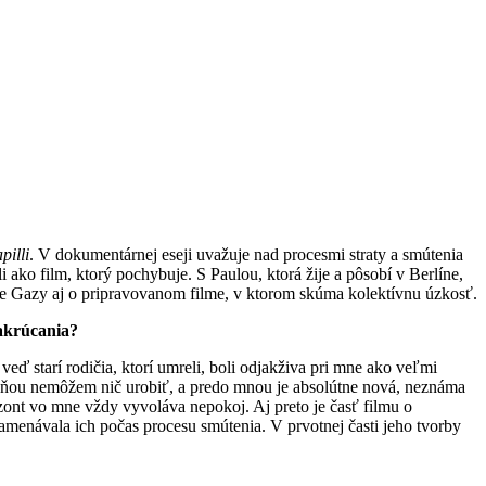
pilli
. V dokumentárnej eseji uvažuje nad procesmi straty a smútenia
 ako film, ktorý pochybuje. S Paulou, ktorá žije a pôsobí v Berlíne,
me Gazy aj o pripravovanom filme, v ktorom skúma kolektívnu úzkosť.
 nakrúcania?
eď starí rodičia, ktorí umreli, boli odjakživa pri mne ako veľmi
už s ňou nemôžem nič urobiť, a predo mnou je absolútne nová, neznáma
izont vo mne vždy vyvoláva nepokoj. Aj preto je časť filmu o
amenávala ich počas procesu smútenia. V prvotnej časti jeho tvorby