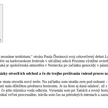
z
 neznáme teritórium,“ otvára Paula Ďurinová svoj celovečerný debut
La
re na karlovarskom festivale v súťažnej sekcii Proxima výstižne uviedli
e, aká je spoločenská atmosféra v Nemecku po začiatku genocídy v pás
tázky otvoril ich odchod a čo do tvojho prežívania vniesol proces
trata otvorila nový terén. Na začiatku som stratila zem pod nohami – v
ovaní stala dôležitou predstava horizontu. Je na ňom aj daná udalosť, 
, čo jeho miznúca voda odkryla. Vyrastala som pri Tatrách a rovný hor
ikal veľmi procesuálne, trávila som čas na prírodných miestach a zazn