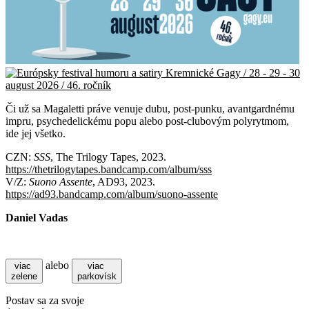
Či už sa Magaletti práve venuje dubu, post-punku, avantgardnému
impru, psychedelickému popu alebo post-clubovým polyrytmom,
ide jej všetko.
CZN:
SSS
, The Trilogy Tapes, 2023.
https://thetrilogytapes.bandcamp.com/album/sss
V/Z:
Suono Assente
, AD93, 2023.
https://ad93.bandcamp.com/album/suono-assente
Daniel Vadas
alebo
viac
viac
zelene
parkovísk
Postav sa za svoje