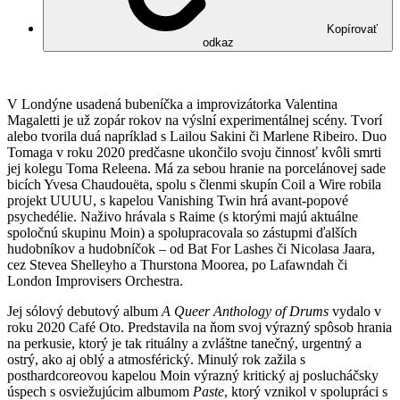
Kopírovať
odkaz
V Londýne usadená bubeníčka a improvizátorka Valentina
Magaletti je už zopár rokov na výslní experimentálnej scény. Tvorí
alebo tvorila duá napríklad s Lailou Sakini či Marlene Ribeiro. Duo
Tomaga v roku 2020 predčasne ukončilo svoju činnosť kvôli smrti
jej kolegu Toma Releena. Má za sebou hranie na porcelánovej sade
bicích Yvesa Chaudouëta, spolu s členmi skupín Coil a Wire robila
projekt UUUU, s kapelou Vanishing Twin hrá avant-popové
psychedélie. Naživo hrávala s Raime (s ktorými majú aktuálne
spoločnú skupinu Moin) a spolupracovala so zástupmi ďalších
hudobníkov a hudobníčok
–
od Bat For Lashes či Nicolasa Jaara,
cez Stevea Shelleyho a Thurstona Moorea, po Lafawndah či
London Improvisers Orchestra.
Jej sólový debutový album
A Queer Anthology of Drums
vydalo v
roku 2020 Café Oto. Predstavila na ňom svoj výrazný spôsob hrania
na perkusie, ktorý je tak rituálny a zvláštne tanečný, urgentný a
ostrý, ako aj oblý a atmosférický. Minulý rok zažila s
posthardcoreovou kapelou Moin výrazný kritický aj poslucháčsky
úspech s osviežujúcim albumom
Paste
, ktorý vznikol v spolupráci s