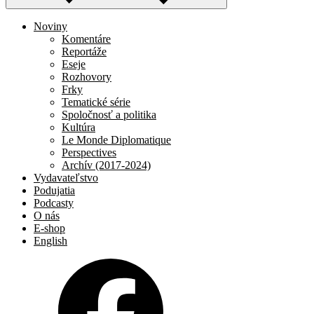
Noviny
Komentáre
Reportáže
Eseje
Rozhovory
Frky
Tematické série
Spoločnosť a politika
Kultúra
Le Monde Diplomatique
Perspectives
Archív (2017-2024)
Vydavateľstvo
Podujatia
Podcasty
O nás
E-shop
English