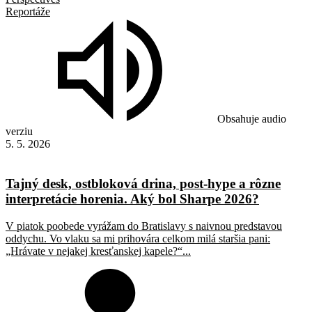
Reportáže
Obsahuje audio
verziu
5. 5. 2026
Tajný desk, ostbloková drina, post-hype a rôzne
interpretácie horenia. Aký bol Sharpe 2026?
V piatok poobede vyrážam do Bratislavy s naivnou predstavou
oddychu. Vo vlaku sa mi prihovára celkom milá staršia pani:
„Hrávate v nejakej kresťanskej kapele?“...