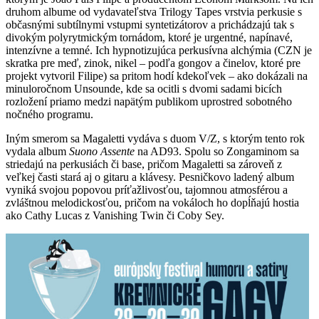
druhom albume od vydavateľstva Trilogy Tapes vrstvia perkusie s
občasnými subtílnymi vstupmi syntetizátorov a prichádzajú tak s
divokým polyrytmickým tornádom, ktoré je urgentné, napínavé,
intenzívne a temné. Ich hypnotizujúca perkusívna alchýmia (CZN je
skratka pre meď, zinok, nikel
–
podľa gongov a činelov, ktoré pre
projekt vytvoril Filipe) sa pritom hodí kdekoľvek
–
ako dokázali na
minuloročnom Unsounde, kde sa ocitli s dvomi sadami bicích
rozložení priamo medzi napätým publikom uprostred sobotného
nočného programu.
Iným smerom sa Magaletti vydáva s duom V/Z, s ktorým tento rok
vydala album
Suono Assente
na AD93. Spolu so Zongaminom sa
striedajú na perkusiách či base, pričom Magaletti sa zároveň z
veľkej časti stará aj o gitaru a klávesy. Pesničkovo ladený album
vyniká svojou popovou príťažlivosťou, tajomnou atmosférou a
zvláštnou melodickosťou, pričom na vokáloch ho dopĺňajú hostia
ako Cathy Lucas z Vanishing Twin či Coby Sey.