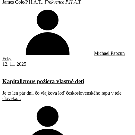
James Cole/P.H.A.T.,
Frekvence P.H.A.T.
Michael Papcun
Frky
12. 11. 2025
Kapitalizmus požiera vlastné deti
Je to len pár dní, čo vlajková loď československého rapu v tele
človeka...