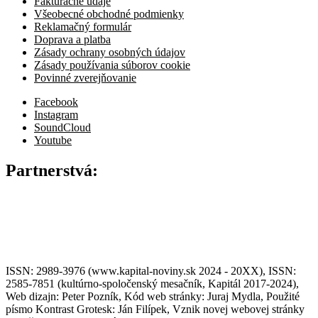
Fakturačné údaje
Všeobecné obchodné podmienky
Reklamačný formulár
Doprava a platba
Zásady ochrany osobných údajov
Zásady používania súborov cookie
Povinné zverejňovanie
Facebook
Instagram
SoundCloud
Youtube
Partnerstvá:
ISSN: 2989-3976 (www.kapital-noviny.sk 2024 - 20XX), ISSN:
2585-7851 (kultúrno-spoločenský mesačník, Kapitál 2017-2024),
Web dizajn: Peter Pozník, Kód web stránky: Juraj Mydla, Použité
písmo Kontrast Grotesk: Ján Filípek, Vznik novej webovej stránky