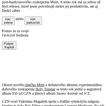
post-hardcoreového zoskupenia Moin. A tento rok má za sebou už
štyri releasy, ktoré jasne potvrdzujú nielen jej produktivitu, ale aj
široký záber.
alebo
viac
viac
zelene
parkovísk
Postav sa za svoje
ľavicové hodnoty.
Podpor
Kapitál
Okrem nového
épečka
Moin
a debutového albumu experimentálno-
dubového zoskupenia
Holy Tongue
sa tento rok jedná o augustový
album
SSS
od CZN a júnový album
Suono Assente
od V/Z.
CZN tvorí Valentina Magaletti spolu s ďalším rytmickým mágom,
ktorým je João Pais Filipe a producentom Leonom Marksom. Na ich