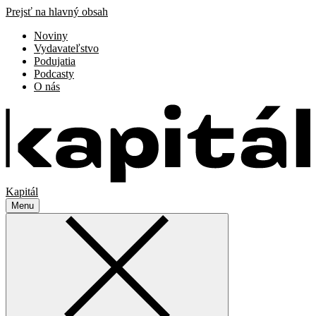
Prejsť na hlavný obsah
Noviny
Vydavateľstvo
Podujatia
Podcasty
O nás
Kapitál
Menu