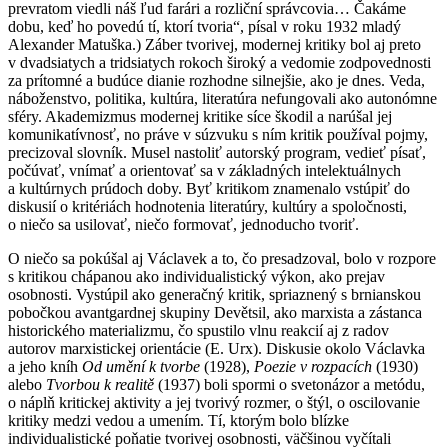
prevratom viedli náš ľud farári a rozliční správcovia… Čakáme
dobu, keď ho povedú tí, ktorí tvoria“, písal v roku 1932 mladý
Alexander Matuška.) Záber tvorivej, modernej kritiky bol aj preto
v dvadsiatych a tridsiatych rokoch široký a vedomie zodpovednosti
za prítomné a budúce dianie rozhodne silnejšie, ako je dnes. Veda,
náboženstvo, politika, kultúra, literatúra nefungovali ako autonómne
sféry. Akademizmus modernej kritike síce škodil a narúšal jej
komunikatívnosť, no práve v súzvuku s ním kritik používal pojmy,
precizoval slovník. Musel nastoliť autorský program, vedieť písať,
počúvať, vnímať a orientovať sa v základných intelektuálnych
a kultúrnych prúdoch doby. Byť kritikom znamenalo vstúpiť do
diskusií o kritériách hodnotenia literatúry, kultúry a spoločnosti,
o niečo sa usilovať, niečo formovať, jednoducho tvoriť.
O niečo sa pokúšal aj Václavek a to, čo presadzoval, bolo v rozpore
s kritikou chápanou ako individualistický výkon, ako prejav
osobnosti. Vystúpil ako generačný kritik, spriaznený s brnianskou
pobočkou avantgardnej skupiny Devětsil, ako marxista a zástanca
historického materializmu, čo spustilo vlnu reakcií aj z radov
autorov marxistickej orientácie (E. Urx). Diskusie okolo Václavka
a jeho kníh
Od umění k tvorbe
(1928),
Poezie v rozpacích
(1930)
alebo
Tvorbou k realitě
(1937) boli spormi o svetonázor a metódu,
o náplň kritickej aktivity a jej tvorivý rozmer, o štýl, o oscilovanie
kritiky medzi vedou a umením. Tí, ktorým bolo blízke
individualistické poňatie tvorivej osobnosti, väčšinou vyčítali