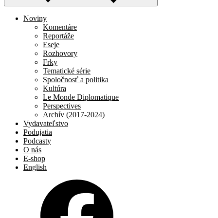
Noviny
Komentáre
Reportáže
Eseje
Rozhovory
Frky
Tematické série
Spoločnosť a politika
Kultúra
Le Monde Diplomatique
Perspectives
Archív (2017-2024)
Vydavateľstvo
Podujatia
Podcasty
O nás
E-shop
English