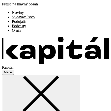
Prejsť na hlavný obsah
Noviny
Vydavateľstvo
Podujatia
Podcasty
O nás
Kapitál
Menu