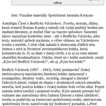
odkaz
foto: Vizuálne materiály Spoločnosti Jaromíra Krejcara
Antológiu
Čtení o Bedřichu Václavkovi. Tvorba, metoda, dějiny
,
ktorú zostavil Roman Kanda a minulý rok vydal pražský Institut pro
studium literatury, je možné čítať na viacero spôsobov. Samotný
názov naznačuje konkrétny smer – ide o Bedřicha Václavka, jeho
texty, autorský spôsob myslenia, o výber ohlasov na Václavkovu
tvorbu a metódu. Celok však nabáda k sledovaniu ďalších tém.
Jednou z nich je životnosť prvorepublikovej kritiky, ktorá
komentovala to, čo sa dialo v danej chvíli, a to aj za cenu takmer
okamžitej dezaktualizácie. Otázky, ktoré sú v knihe nastolené, znejú:
„Kým bol Bedřich Václavek?“, ale aj „Kým bol kritik?“
Bedřich Václavek (1897 – 1943), čelný predstaviteľ českej
medzivojnovej marxistickej literárnej kritiky spriaznený s
avantgardou, literárny vedec, sociológ, etnograf a zberateľ
ľudových piesní, vstúpil do diania v dvadsiatych rokoch minulého
storočia, keď pozícia kritika v českej kultúre bola veľmi silná. Pojem
umenia nebol totožný s pojmom tvorby. Kým umenie prestalo byť
vnímané ako autonómna sféra ľudskej činnosti a elitná záležitosť,
tvorba sa podieľala na formovaní spoločenskej reality, aktivizovala
spoločenský život, nastoľovala iný hodnotový poriadok. („Pred