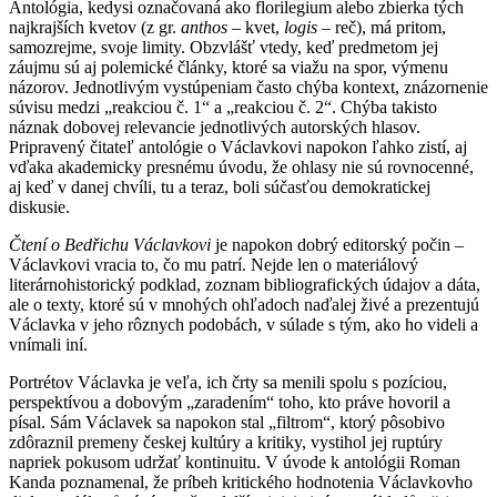
Antológia, kedysi označovaná ako florilegium alebo zbierka tých
najkrajších kvetov (z gr.
anthos
– kvet,
logis
– reč), má pritom,
samozrejme, svoje limity. Obzvlášť vtedy, keď predmetom jej
záujmu sú aj polemické články, ktoré sa viažu na spor, výmenu
názorov. Jednotlivým vystúpeniam často chýba kontext, znázornenie
súvisu medzi „reakciou č. 1“ a „reakciou č. 2“. Chýba takisto
náznak dobovej relevancie jednotlivých autorských hlasov.
Pripravený čitateľ antológie o Václavkovi napokon ľahko zistí, aj
vďaka akademicky presnému úvodu, že ohlasy nie sú rovnocenné,
aj keď v danej chvíli, tu a teraz, boli súčasťou demokratickej
diskusie.
Čtení o Bedřichu Václavkovi
je napokon dobrý editorský počin –
Václavkovi vracia to, čo mu patrí. Nejde len o materiálový
literárnohistorický podklad, zoznam bibliografických údajov a dáta,
ale o texty, ktoré sú v mnohých ohľadoch naďalej živé a prezentujú
Václavka v jeho rôznych podobách, v súlade s tým, ako ho videli a
vnímali iní.
Portrétov Václavka je veľa, ich črty sa menili spolu s pozíciou,
perspektívou a dobovým „zaradením“ toho, kto práve hovoril a
písal. Sám Václavek sa napokon stal „filtrom“, ktorý pôsobivo
zdôraznil premeny českej kultúry a kritiky, vystihol jej ruptúry
napriek pokusom udržať kontinuitu. V úvode k antológii Roman
Kanda poznamenal, že príbeh kritického hodnotenia Václavkovho