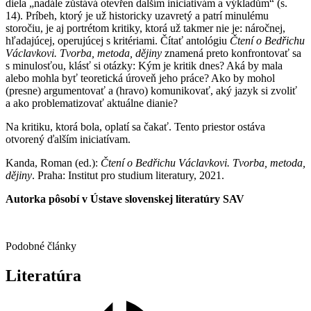
diela „nadále zůstává otevřen dalším iniciativám a výkladům“ (s.
14). Príbeh, ktorý je už historicky uzavretý a patrí minulému
storočiu, je aj portrétom kritiky, ktorá už takmer nie je: náročnej,
hľadajúcej, operujúcej s kritériami. Čítať antológiu
Čtení o Bedřichu
Václavkovi. Tvorba, metoda, dějiny
znamená preto konfrontovať sa
s minulosťou, klásť si otázky: Kým je kritik dnes? Aká by mala
alebo mohla byť teoretická úroveň jeho práce? Ako by mohol
(presne) argumentovať a (hravo) komunikovať, aký jazyk si zvoliť
a ako problematizovať aktuálne dianie?
Na kritiku, ktorá bola, oplatí sa čakať. Tento priestor ostáva
otvorený ďalším iniciatívam.
Kanda, Roman (ed.):
Čtení o Bedřichu Václavkovi. Tvorba, metoda,
dějiny
. Praha: Institut pro studium literatury, 2021.
Autorka pôsobí v Ústave slovenskej literatúry SAV
Podobné články
Literatúra