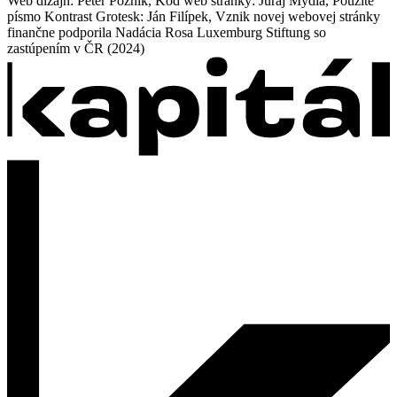
Web dizajn: Peter Pozník, Kód web stránky: Juraj Mydla, Použité
písmo Kontrast Grotesk: Ján Filípek, Vznik novej webovej stránky
finančne podporila Nadácia Rosa Luxemburg Stiftung so
zastúpením v ČR (2024)