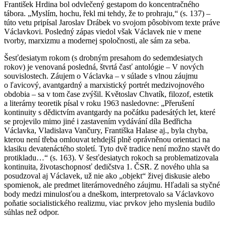
František Hrdina bol odvlečený gestapom do koncentračného
tábora. „Myslím, hochu, řekl mi tehdy, že to prohraju,“ (s. 137) –
túto vetu pripísal Jaroslav Drábek vo svojom pôsobivom texte práve
Václavkovi. Posledný zápas viedol však Václavek nie v mene
tvorby, marxizmu a modernej spoločnosti, ale sám za seba.
Šesťdesiatym rokom (s drobným presahom do sedemdesiatych
rokov) je venovaná posledná, štvrtá časť antológie – V nových
souvislostech. Záujem o Václavka – v súlade s vlnou záujmu
o ľavicový, avantgardný a marxistický portrét medzivojnového
obdobia – sa v tom čase zvýšil. Květoslav Chvatík, filozof, estetik
a literárny teoretik písal v roku 1963 nasledovne: „Přerušení
kontinuity s dědictvím avantgardy na počátku padesátých let, které
se projevilo mimo jiné i zastavením vydávání díla Bedřicha
Václavka, Vladislava Vančury, Františka Halase aj., byla chyba,
kterou není třeba omlouvat tehdejší plně oprávněnou orientaci na
klasiku devatenáctého století. Tyto dvě tradice není možno stavět do
protikladu…“ (s. 163). V šesťdesiatych rokoch sa problematizovala
kontinuita, životaschopnosť dedičstva 1. ČSR. Z nového uhla sa
posudzoval aj Václavek, už nie ako „objekt“ živej diskusie alebo
spomienok, ale predmet literárnovedného záujmu. Hľadali sa styčné
body medzi minulosťou a dneškom, interpretovalo sa Václavkovo
poňatie socialistického realizmu, viac prvkov jeho myslenia budilo
súhlas než odpor.