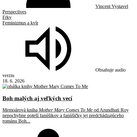
Vincent Vystavel
Perspectives
Frky
Feminizmus a kvír
Obsahuje audio
verziu
18. 6. 2026
Boh malých aj veľkých vecí
Memoárová kniha
Mother Mary Comes To Me
od Arundhati Roy
nepochybne poteší fanúšikov a fanúšičky jej predchádzajúceho
románu Boh...