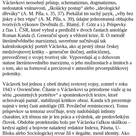
Václavkovi neosobný prístup, schematizmus, dogmatizmus,
nedostatok vnímavosti, „školácky postup“ alebo „ideologické
dřeváky“ (A. M. Píša, s. 35, 37). Prekážal im suchý jazyk, „věty bez
jiskry a bez vtipu“ (A. M. Píša, s. 39), údajne jednostranná obhajoba
tvorivých výkonov Devětsilu (L. Blatný, F. Götz a i.). Príspevky
z čias 1. ČSR, ktoré vybral a predložil v dvoch častiach antológie
Roman Kanda (I. Generační spory a vědomí krize, II. O metodě
literárněvědného marxizmu), suverénne načrtávajú tak
kaleidoskopický portrét Václavka, ako aj pestrý obraz českej
medzivojnovej kritiky – generačne útočnej, ambicióznej,
presvedčenej o svojej tvorivej sile. Vypovedajú aj o dobovom
statuse literárnovedného marxizmu, o jeho možnostiach a limitoch a
o tom, ako sa formoval a precizoval v atmosfére prvorepublikovej
polemiky.
Václavek bol jednou z obetí druhej svetovej vojny, zomrel v roku
1943 v Osvienčime. Čítanie o Václavkovi sa prirodzene viaže aj na
sériu „posmrtných portrétov“ a spomienkových textov, ktoré
uchovávajú pamäť, stabilizujú kritikov obraz. Kanda ich prezentuje
najmä v tretej časti antológie (III. Poválečné reminiscence). Tonus
príspevkov sa tentoraz uvoľňuje, texty nadobúdajú intímny
charakter, ich témou nie je len práca a výsledok, ale predovšetkým
človek. Obdobie protektorátu bolo pre Václavka ťažkou skúškou –
kedysi agilný a bojovne naladený redaktor Indexu, Pásma, U-
Bloku alebo Sociologickej revue žil v ilegalite, menil identity. Ako