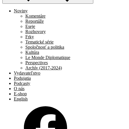
Noviny
Komentáre
Reportáže
Eseje
Rozhovory
Frky
Tematické série
Spoločnosť a politika
Kultúra
Le Monde Diplomatique
Perspectives
Archív (2017-2024)
Vydavateľstvo
Podujatia
Podcasty
O nás
E-shop
English