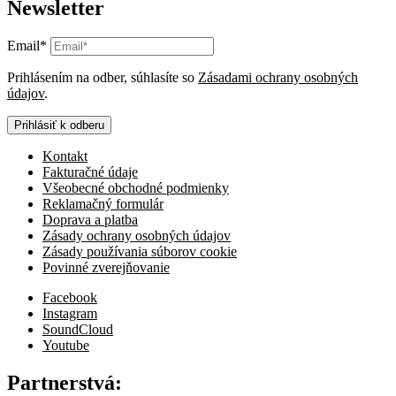
Newsletter
Email*
Prihlásením na odber, súhlasíte so
Zásadami ochrany osobných
údajov
.
Prihlásiť k odberu
Kontakt
Fakturačné údaje
Všeobecné obchodné podmienky
Reklamačný formulár
Doprava a platba
Zásady ochrany osobných údajov
Zásady používania súborov cookie
Povinné zverejňovanie
Facebook
Instagram
SoundCloud
Youtube
Partnerstvá: