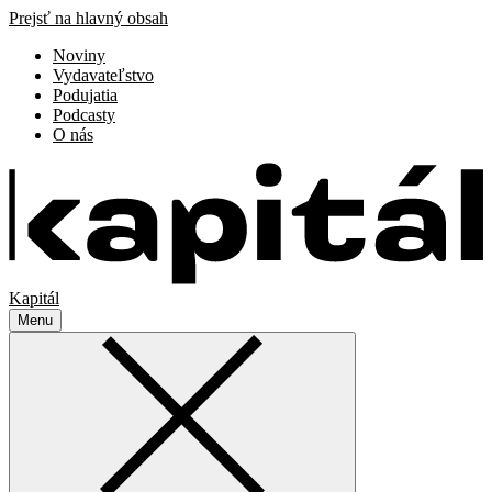
Prejsť na hlavný obsah
Noviny
Vydavateľstvo
Podujatia
Podcasty
O nás
Kapitál
Menu