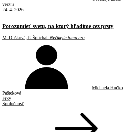
verziu
24. 4. 2026
Porozumieť svetu, na ktorý hľadíme cez prsty
M. Dušková, P. Šplíchal:
Neřikejte tomu ezo
Michaela Hučko
Pašteková
Frky
Spoločnosť