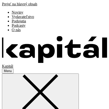
Prejsť na hlavný obsah
Noviny
Vydavateľstvo
Podujatia
Podcasty
O nás
Kapitál
Menu