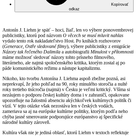
Kopírovať
odkaz
Antonín J. Liehm je späť – hoci, žiaľ, len vo výbere ponovembrovej
publicistiky, ktorú pod názvom
O věcech se musí mluvit nahlas
vydalo tento rok nakladateľstvo Host. Po knihách rozhovorov
(
Generace, Ostře sledované filmy
), výbere publicistiky z emigrácie
Názory tak řečeného Dalimila
a autobiografii
Minulost v přítomnosti
máme možnosť sledovať názory tohto prísneho filmového,
literárneho, ale najmä spoločenského kritika, ktorým zostal aj po
páde komunistického režimu a nástupe kapitalizmu.
Nikoho, kto tvorbu Antonína J. Liehma aspoň zbežne pozná, asi
neprekvapí, že jeho pohľad na 90. roky minulého storočia a nulté
roky tretieho tisícročia (najmä) v Česku je veľmi kritický. Všíma si
nezáujem o podporu českej kultúry doma i v zahraničí, opakovane
upozorňuje na žalostnú absenciu akýchkoľvek kultúrnych politík či
vízií. V tejto otázke však nezostáva len v českých vodách,
zameriava sa aj na európske kultúrne politiky, ktorým podľa neho
chýba jasné smerovanie podporujúce európanstvo aj špecifické
národné kultúry zároveň.
Kultúra však nie je jediná oblasť, ktorú Liehm v textoch reflektuje