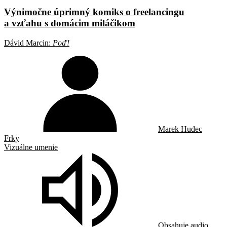
Výnimočne úprimný komiks o freelancingu
a vzťahu s domácim miláčikom
Dávid Marcin:
Poď!
Marek Hudec
Frky
Vizuálne umenie
Obsahuje audio