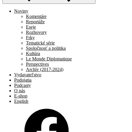
Noviny
Komentáre
Reportáže
Eseje
Rozhovory
Frky
Tematické série
Spoločnosť a politika
Kultúra
Le Monde Diplomatique
Perspectives
Archív (2017-2024)
Vydavateľstvo
Podujatia
Podcasty
O nás
E-shop
English