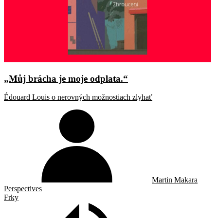
„Můj brácha je moje odplata.“
Édouard Louis o nerovných možnostiach zlyhať
Martin Makara
Perspectives
Frky