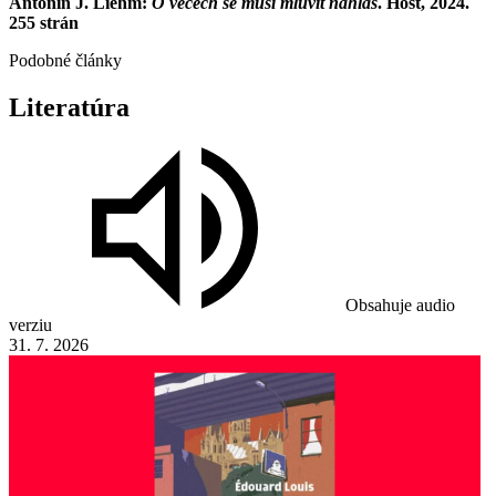
Antonín J. Liehm:
O věcech se musí mluvit nahlas
. Host, 2024.
255 strán
Podobné články
Literatúra
Obsahuje audio
verziu
31. 7. 2026