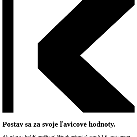
Postav sa za svoje ľavicové hodnoty.
Ak nám za každý prečítaný článok prispeješ aspoň 1 €, zostaneme