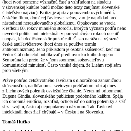
(hoci tvorí pomerne význačnú časť a vzhľadom na situáciu
v slovenskej kultúre budú možno tieto texty zaujímať slovenské
čitateľstvo najviac). Kritizuje aj stav ponovembrových médií,
českého filmu, domácej ľavicovej scény, varuje napríklad pred
nástrahami neregulovaného globalizmu. Opakovane sa vracia
k reflexii 60. rokov minulého storočia, ktorých význam podľa neho
nevedeli politici ani intelektuáli v porevolučných rokoch oceniť –
naopak, ich dedičstvo skôr prekrúcali. Často naráža na výrazné
české antiľavičiarstvo (hoci dnes sa používa termín
antikomunizmus). Jeho príkladom je osobná skúsenosť, keď mu
Fedor Gál odmietol publikovať predhovor ku knihe Jorgeho
Semprúna len preto, že v ňom spomenul spisovateľovu
komunistickú minulosť. Často vzniká dojem, že Liehm stojí sám
proti všetkým.
Práve pohľad celoživotného ľavičiara s dlhoročnou zahraničnou
skúsenosťou, nadhľadom a svetovým prehľadom robí aj dnes
z Liehmových polemík osviežujúce čítanie. Neraz mi pripomenul
Eugena Gindla, slovenského publicistu podobného kalibru. Spája
ich ohromná erudícia, rozhľad, ochota ísť do ostrej polemiky a stáť
si za svojím, často aj nepopulárnym názorom. Takí ľavicoví
intelektuáli dnes žiaľ chýbajú – v Česku i na Slovenku.
Tomáš Hučko