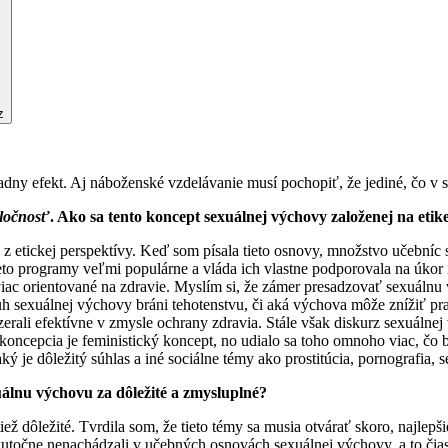
z
dny efekt. Aj náboženské vzdelávanie musí pochopiť, že jediné, čo v 
oločnosť
. Ako sa tento koncept sexuálnej výchovy založenej na eti
j z etickej perspektívy. Keď som písala tieto osnovy, množstvo učebníc
to programy veľmi populárne a vláda ich vlastne podporovala na úkor i
ac orientované na zdravie. Myslím si, že zámer presadzovať sexuálnu 
uh sexuálnej výchovy bráni tehotenstvu, či aká výchova môže znížiť 
erali efektívne v zmysle ochrany zdravia. Stále však diskurz sexuálnej
tikoncepcia je feministický koncept, no udialo sa toho omnoho viac, čo
 je dôležitý súhlas a iné sociálne témy ako prostitúcia, pornografia, 
uálnu výchovu za dôležité a zmysluplné?
iež dôležité. Tvrdila som, že tieto témy sa musia otvárať skoro, najlepš
kutočne nenachádzali v učebných osnovách sexuálnej výchovy, a to čias