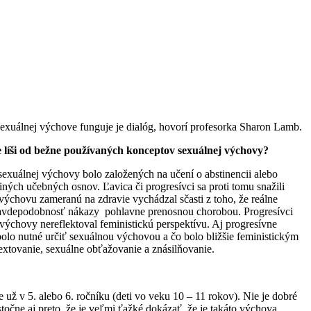
sexuálnej výchove funguje je dialóg, hovorí profesorka Sharon Lamb.
ke líši od bežne používaných konceptov sexuálnej výchovy?
 sexuálnej výchovy bolo založených na učení o abstinencii alebo
ných učebných osnov. Ľavica či progresívci sa proti tomu snažili
výchovu zameranú na zdravie vychádzal sčasti z toho, že reálne
pravdepodobnosť nákazy pohlavne prenosnou chorobou. Progresívci
 výchovy nereflektoval feministickú perspektívu. Aj progresívne
 bolo nutné určiť sexuálnou výchovou a čo bolo bližšie feministickým
sextovanie, sexuálne obťažovanie a znásilňovanie.
ie už v 5. alebo 6. ročníku (deti vo veku 10 – 11 rokov). Nie je dobré
točne aj preto, že je veľmi ťažké dokázať, že je takáto výchova