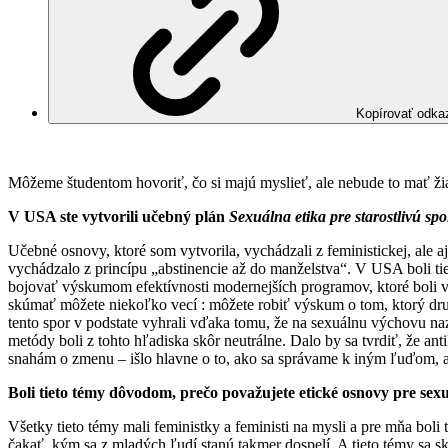
Kopírovať odka
Môžeme študentom hovoriť, čo si majú myslieť, ale nebude to mať žia
V USA ste vytvorili učebný plán
Sexuálna etika pre starostlivú sp
Učebné osnovy, ktoré som vytvorila, vychádzali z feministickej, ale a
vychádzalo z princípu „abstinencie až do manželstva“. V USA boli tie
bojovať výskumom efektívnosti modernejších programov, ktoré boli vi
skúmať môžete niekoľko vecí : môžete robiť výskum o tom, ktorý dr
tento spor v podstate vyhrali vďaka tomu, že na sexuálnu výchovu naz
metódy boli z tohto hľadiska skôr neutrálne. Dalo by sa tvrdiť, že an
snahám o zmenu – išlo hlavne o to, ako sa správame k iným ľuďom, aký
Boli tieto témy dôvodom, prečo považujete etické osnovy pre sex
Všetky tieto témy mali feministky a feministi na mysli a pre mňa boli t
čakať, kým sa z mladých ľudí stanú takmer dospelí. A tieto témy sa s