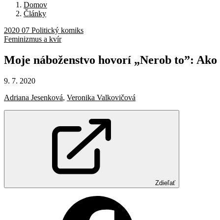
Domov
Články
2020 07 Politický komiks
Feminizmus a kvír
Moje
náboženstvo
hovorí
„Nerob
to”:
Ako
9. 7. 2020
Adriana Jesenková
,
Veronika Valkovičová
Zdieľať