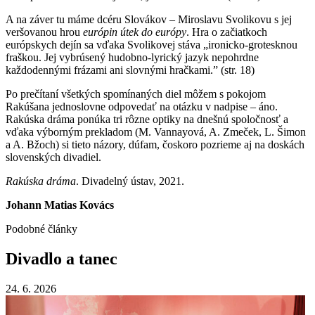
A na záver tu máme dcéru Slovákov – Miroslavu Svolikovu s jej
veršovanou hrou
európin útek do európy
. Hra o začiatkoch
európskych dejín sa vďaka Svolikovej stáva „ironicko-grotesknou
fraškou. Jej vybrúsený hudobno-lyrický jazyk nepohrdne
každodennými frázami ani slovnými hračkami.” (str. 18)
Po prečítaní všetkých spomínaných diel môžem s pokojom
Rakúšana jednoslovne odpovedať na otázku v nadpise – áno.
Rakúska dráma ponúka tri rôzne optiky na dnešnú spoločnosť a
vďaka výborným prekladom (M. Vannayová, A. Zmeček, L. Šimon
a A. Bžoch) si tieto názory, dúfam, čoskoro pozrieme aj na doskách
slovenských divadiel.
Rakúska dráma
. Divadelný ústav, 2021.
Johann Matias Kovács
Podobné články
Divadlo
a
tanec
24. 6. 2026