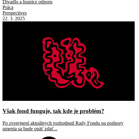
Divadlo a hranice odporu
Práca
Perspectives
22. 3. 2025
Však fond funguje, tak kde je problém?
Po zverejnení aktuálnych rozhodnutí Rady Fondu na podpory
umenia sa bude opäť zdať...