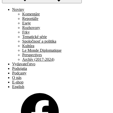
Noviny
Komentáre
Reportáže
Eseje
Rozhovory
Frky
Tematické série
Spoločnosť a politika
Kultúra
Le Monde Diplomatique
Perspectives
Archív (2017-2024)
Vydavateľstvo
Podujatia
Podcasty
O nás
E-shop
English