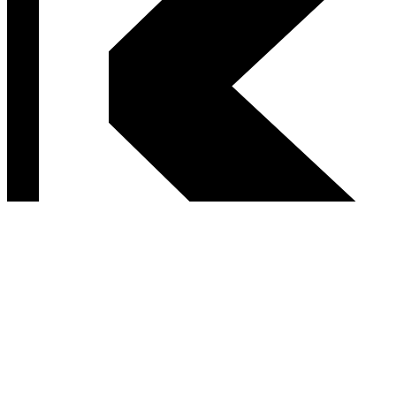
Postav sa za svoje ľavicové hodnoty.
Ak nám za každý prečítaný článok prispeješ aspoň 1 €, zostaneme
vďaka tebe nezávislým médiom a možno tu pre teba budeme aj v
roku 2027.
Podpor Kapitál
Neskôr.
Už podporujem