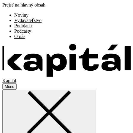
Prejsť na hlavný obsah
Noviny
Vydavateľstvo
Podujatia
Podcasty
O nás
Kapitál
Menu