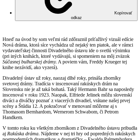
Kopírovať
odkaz
Hneď na úvod by som veľmi rád zdôraznil príťažlivý vizuál edície
Nová dráma, ktorá síce vychádza už nejaký ten piatok, ale v rámci
vydavateľskej činnosti Divadelného ústavu ide o svetlú výnimku
(pri iných knihách, ktoré vydávajú, si spomeniem na môj zväzok
Súčasnej bulharskej drámy.
A poviem vám, Freddy Krueger tej
knihe nezávidí, ako vyzerá).
Divadelný ústav už roky, naozaj dlhé roky, prináša zborníky
svetovej drámy. Tradícia v inscenovaní rakúskych drám na
Slovensku nie je až taká bohatá. Taký Hermann Bahr sa naposledy
inscenoval v roku 1923. Naopak, Elfriede Jelinek môžu slovenskí
diváci a diváčky poznať z viacerých divadiel, vrátane našej prvej
scény a Štúdia 12. A pokračovať v menovaní môžeme aj s
Thomasom Bernhardom, Wernerom Schwabom, či Petrom
Handkem.
V tomto roku ku všetkým zborníkom z Divadelného ústavu pribudla
aj
Rakúska dráma
. Nájdeme v nej tri hry od popredných rakúskych
postmoderných dramatikov a dramatičky – Ewalda Palmetshofera,