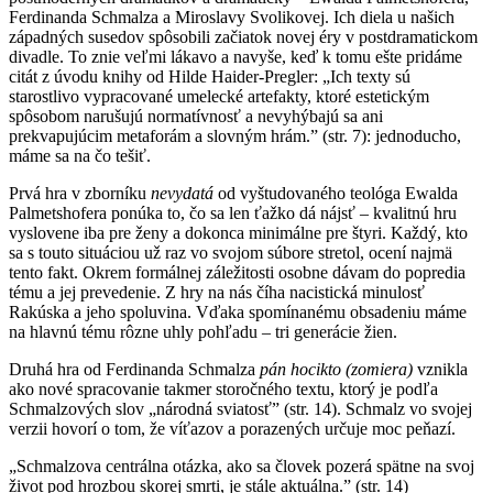
Ferdinanda Schmalza a Miroslavy Svolikovej. Ich diela u našich
západných susedov spôsobili začiatok novej éry v postdramatickom
divadle. To znie veľmi lákavo a navyše, keď k tomu ešte pridáme
citát z úvodu knihy od Hilde Haider-Pregler: „Ich texty sú
starostlivo vypracované umelecké artefakty, ktoré estetickým
spôsobom narušujú normatívnosť a nevyhýbajú sa ani
prekvapujúcim metaforám a slovným hrám.” (str. 7): jednoducho,
máme sa na čo tešiť.
Prvá hra v zborníku
nevydatá
od vyštudovaného teológa Ewalda
Palmetshofera ponúka to, čo sa len ťažko dá nájsť – kvalitnú hru
vyslovene iba pre ženy a dokonca minimálne pre štyri. Každý, kto
sa s touto situáciou už raz vo svojom súbore stretol, ocení najmä
tento fakt. Okrem formálnej záležitosti osobne dávam do popredia
tému a jej prevedenie. Z hry na nás číha nacistická minulosť
Rakúska a jeho spoluvina. Vďaka spomínanému obsadeniu máme
na hlavnú tému rôzne uhly pohľadu – tri generácie žien.
Druhá hra od Ferdinanda Schmalza
pán hocikto (zomiera)
vznikla
ako nové spracovanie takmer storočného textu, ktorý je podľa
Schmalzových slov „národná sviatosť” (str. 14). Schmalz vo svojej
verzii hovorí o tom, že víťazov a porazených určuje moc peňazí.
„Schmalzova centrálna otázka, ako sa človek pozerá spätne na svoj
život pod hrozbou skorej smrti, je stále aktuálna.” (str. 14)