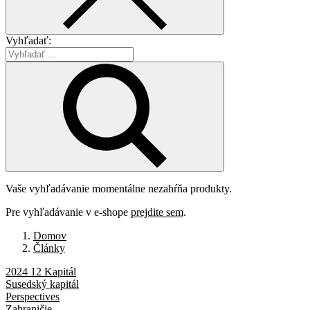
Vyhľadať:
Vaše vyhľadávanie momentálne nezahŕňa produkty.
Pre vyhľadávanie v e-shope
prejdite sem
.
Domov
Články
2024 12 Kapitál
Susedský kapitál
Perspectives
Zahraničie