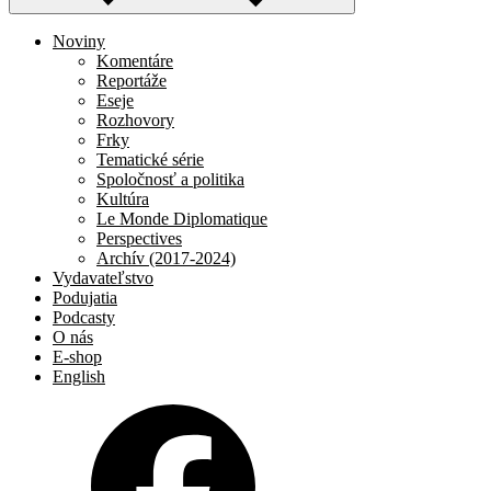
Noviny
Komentáre
Reportáže
Eseje
Rozhovory
Frky
Tematické série
Spoločnosť a politika
Kultúra
Le Monde Diplomatique
Perspectives
Archív (2017-2024)
Vydavateľstvo
Podujatia
Podcasty
O nás
E-shop
English