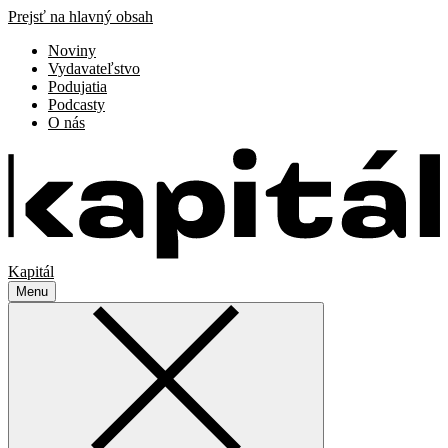
Prejsť na hlavný obsah
Noviny
Vydavateľstvo
Podujatia
Podcasty
O nás
Kapitál
Menu