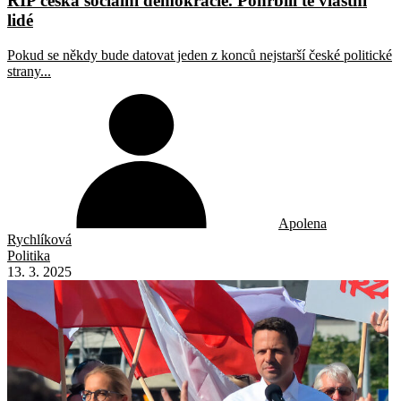
RIP česká sociální demokracie. Pohřbili tě vlastní
lidé
Pokud se někdy bude datovat jeden z konců nejstarší české politické
strany...
Apolena
Rychlíková
Politika
13. 3. 2025