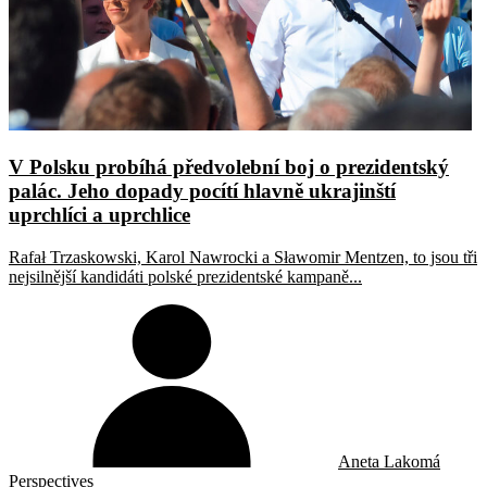
V Polsku probíhá předvolební boj o prezidentský
palác. Jeho dopady pocítí hlavně ukrajinští
uprchlíci a uprchlice
Rafał Trzaskowski, Karol Nawrocki a Sławomir Mentzen, to jsou tři
nejsilnější kandidáti polské prezidentské kampaně...
Aneta Lakomá
Perspectives