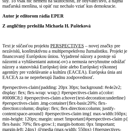
sily. To však nič nemení na skutočnosti, že obyvateľstvo, a najmä
maďarská menšina, si opäť raz nechalo vziať kus demokracie.
Autor je editorom rádia EPER
Z angličtiny preložila Michaela H. Pašteková
Text je súčasťou projektu
PERSPECTIVES
– novej značky pre
nezávislú, konštruktívnu a multiperspektívnu žurnalistiku. Projekt je
financovaný Európskou úniou. Vyjadrené názory a postoje sú
názormi a vyhláseniami autora(-ov) a nemusia nevyhnutne odrážať
názory a stanoviská Európskej únie alebo Európskej výkonnej
agentúry pre vzdelávanie a kultúru (EACEA). Európska únia ani
EACEA za ne nepreberajú žiadnu zodpovednosť.
#perspectives-claim{padding: 20px 30px; background: #e4e2e2;
display: flex; flex-wrap: wrap;} #perspectives-claim a{color:
#0008C8;} #perspectives-claim a:hover{text-decoration:underline}
#perspectives-claim .img-container{flex-basis:20%; flex-
direction:column; display: flex; flex-direction:column; justify-
content:space-around} #perspectives-claim img{ max-width:160px;
min-height: 120px; margin: unset !important}#perspectives-claim p{
flex-basis: 70%; flex-grow:1; margin-bottom: 0px !important;
margin-left: 24px} @media (max-width: 550px) {#perspectives-