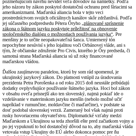
pozmeňujúcom návrhu nevidel veľa dôvodov na námietky. Podľa
jeho názoru by zákon poskytol dostatočnú ochranu pred šíriacimi sa
amerikanizmami. Maďarská aliancia bola v tejto veci
prostredníctvom svojich oficiálnych kanálov skôr zdržanlivá. Podľa
jej súčasného podpredsedu Pétera Őryho
„plánované sprísnenie
zákona o štátnom jazyku poskytuje príležitosť na obnovenie
spoločenského dialógu o možnostiach používania jazyka“
. Pre
menšiny je to určite neopakovateľná šanca. Umiernený tón
nepochybne nesúvisí s jeho lojalitou voči Orbánovej vláde, ani s
tým, že občianske združenie Pro Civis, ktorého je Őry predseda, či
samotná strana Maďarská aliancia sú už roky financované
maďarskou vládou.
Ďalšou zaujímavou paralelou, ktorú by som rád spomenul, je
ukrajinský jazykový zákon. Do platnosti vstúpil za úradovania
prezidenta Petra Porošenka a od roku 2015 doň neustále pribúdajú
dodatky ovplyvňujúce používanie štátneho jazyka. Hoci bol zákon
v obsahu oveľa prísnejší ako ten slovenský, najmä pokiaľ ide o
vzdelávanie v materinskom jazyku menšín (nebolo možné učiť
napríklad v rumunčine, moldavčine či maďarčine), v podstate sa
dosť podobal slovenskej verzii. Zameraný bol však najmä proti
rusky hovoriacemu obyvateľstvu. Diplomatické vzťahy medzi
Maďarskom a Ukrajinou sa teda zhoršili ešte pred začiatkom vojny a
po jej vypuknutí to bol dostatočný dôvod na to, aby maďarská vláda
vetovala vstup Ukrajiny do EÚ alebo dokonca pomoc pre ňu