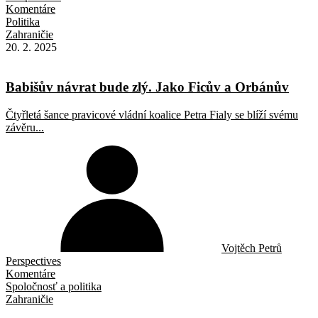
Komentáre
Politika
Zahraničie
20. 2. 2025
Babišův návrat bude zlý. Jako Ficův a Orbánův
Čtyřletá šance pravicové vládní koalice Petra Fialy se blíží svému
závěru...
Vojtěch Petrů
Perspectives
Komentáre
Spoločnosť a politika
Zahraničie