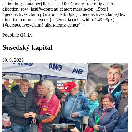
claim .img-container{flex-basis:100%; margin-left: 0px; flex-
direction: row; justify-content: center; margin-top: 15px;}
#perspectives-claim p{margin-left: 0px;} #perspectives-claim{flex-
direction: column-reverse}} @media (min-width: 549.99px)
{#perspectives-claim{ align-items: center}}
Podobné články
Susedský
kapitál
30. 9. 2025