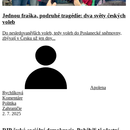
Jednou fraška, podruhé tragédie: dva světy českých
voleb
Do nesledovanějších voleb, tedy voleb do Poslanecké sněmovny,
zbývají v Česku už jen dny...
Apolena
Rychlíková
Komentáre
Politika
Zahraničie
2. 7. 2025