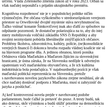
určenú. Vláda Zelenského zmenila zákon až v roku 2023. Orbán sa
však naďalej neponáhľa s prijatím ukrajinského premiéra.
Kognitívna rozpoltenosť nie je v populistickej politike ničím
výnimočným. Pre občana vyškoleného v stredoeurópskom verejnom
priestore sa Orwellovské dvojité myslenie stáva nevyhnutnosťou.
Ťažko vnímať konanie Šimkovičovej inak ako ďalší zo spôsobov na
odpútanie pozornosti. Je dostatočne polarizujúca na to, aby do istej
miery mobilizovala voličskú základňu SNS či Republiky a aby
svojimi nezmyslami pobúrila liberálnejšie zmýšľajúcich občanov.
Problémy školstva, zdravotníctva, kultúry, polície, (ne)konsolidácie
verejných financií či dokonca hrozba rozpadu vládnej koalície nie sú
na hlavnom programe dňa. A jedinou obranou, ktorú ponúka
Orbánova vláda Maďarkám a Maďarom žijúcim za slovenskými
hranicami, je ústna záruka, že na Slovensku nedôjde k odvetným
opatreniam voči maďarskému obyvateľstvu, a že ich kultúrna
indoktrinácia bola postačujúca. V najabsurdnejšej pozícii je však
maďarská politická reprezentácia na Slovensku, pretože
s navrhovanou novelou jazykového zákona zrejme nesúhlasí, ale ak
chce naďalej dostávať podporu z Maďarska, musí si zahryznúť do
jazyka a poslúchať.
Aj keď kontroverzná novela prejde v navrhovanej podobe
parlamentom, bude ťažké ju pretaviť do praxe. A tresty budú, tak
ako doteraz, skôr výnimkou a budú slúžiť prioritne na demonštráciu