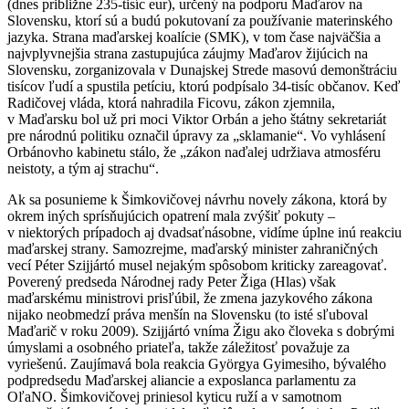
(dnes približne 235-tisíc eur), určený na podporu Maďarov na
Slovensku, ktorí sú a budú pokutovaní za používanie materinského
jazyka. Strana maďarskej koalície (SMK), v tom čase najväčšia a
najvplyvnejšia strana zastupujúca záujmy Maďarov žijúcich na
Slovensku, zorganizovala v Dunajskej Strede masovú demonštráciu
tisícov ľudí a spustila petíciu, ktorú podpísalo 34-tisíc občanov. Keď
Radičovej vláda, ktorá nahradila Ficovu, zákon zjemnila,
v Maďarsku bol už pri moci Viktor Orbán a jeho štátny sekretariát
pre národnú politiku označil úpravy za „sklamanie“. Vo vyhlásení
Orbánovho kabinetu stálo, že „zákon naďalej udržiava atmosféru
neistoty, a tým aj strachu“.
Ak sa posunieme k Šimkovičovej návrhu novely zákona, ktorá by
okrem iných sprísňujúcich opatrení mala zvýšiť pokuty –
v niektorých prípadoch aj dvadsaťnásobne, vidíme úplne inú reakciu
maďarskej strany. Samozrejme, maďarský minister zahraničných
vecí Péter Szijjártó musel nejakým spôsobom kriticky zareagovať.
Poverený predseda Národnej rady Peter Žiga (Hlas) však
maďarskému ministrovi prisľúbil, že zmena jazykového zákona
nijako neobmedzí práva menšín na Slovensku (to isté sľuboval
Maďarič v roku 2009). Szijjártó vníma Žigu ako človeka s dobrými
úmyslami a osobného priateľa, takže záležitosť považuje za
vyriešenú. Zaujímavá bola reakcia Györgya Gyimesiho, bývalého
podpredsedu Maďarskej aliancie a exposlanca parlamentu za
OľaNO. Šimkovičovej priniesol kyticu ruží a v samotnom