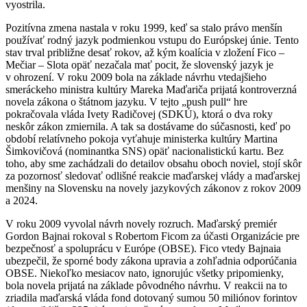
vyostrila.
Pozitívna zmena nastala v roku 1999, keď sa stalo právo menšín
používať rodný jazyk podmienkou vstupu do Európskej únie. Tento
stav trval približne desať rokov, až kým koalícia v zložení Fico –
Mečiar – Slota opäť nezačala mať pocit, že slovenský jazyk je
v ohrození. V roku 2009 bola na základe návrhu vtedajšieho
smeráckeho ministra kultúry Mareka Maďariča prijatá kontroverzná
novela zákona o štátnom jazyku. V tejto „push pull“ hre
pokračovala vláda Ivety Radičovej (SDKÚ), ktorá o dva roky
neskôr zákon zmiernila. A tak sa dostávame do súčasnosti, keď po
období relatívneho pokoja vyťahuje ministerka kultúry Martina
Šimkovičová (nominantka SNS) opäť nacionalistickú kartu. Bez
toho, aby sme zachádzali do detailov obsahu oboch noviel, stojí skôr
za pozornosť sledovať odlišné reakcie maďarskej vlády a maďarskej
menšiny na Slovensku na novely jazykových zákonov z rokov 2009
a 2024.
V roku 2009 vyvolal návrh novely rozruch. Maďarský premiér
Gordon Bajnai rokoval s Robertom Ficom za účasti Organizácie pre
bezpečnosť a spoluprácu v Európe (OBSE). Fico vtedy Bajnaia
ubezpečil, že sporné body zákona upravia a zohľadnia odporúčania
OBSE. Niekoľko mesiacov nato, ignorujúc všetky pripomienky,
bola novela prijatá na základe pôvodného návrhu. V reakcii na to
zriadila maďarská vláda fond dotovaný sumou 50 miliónov forintov