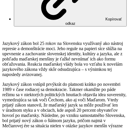
Kopírovať
odkaz
Jazykový zákon bol 25 rokov na Slovensku využívaný ako nástroj
represie a demonštrácie moci. Jeho regule na papieri síce slúžia na
upevnenie a zachovanie slovenskej identity, kultúry a jazyka, ale z
pohľadu maďarskej menšiny je ťažké nevnímať ich ako formu
obťažovania. Reakcia maďarskej vlády bola vo vzťahu k novelám
jazykového zákona vždy skôr odsudzujúca – s výnimkou tej
naposledy avizovanej.
Jazykový zákon vstúpil prvýkrát do platnosti krátko po novembri
1989 v čase rodiacej sa demokracie. Takmer okamžite po páde
režimu sa v niektorých politických hnutiach objavila idea suverenity,
vymedzujúca sa tak voči Čechom, ako aj voči Maďarom. Vtedy
prijatý zákon stanovil, že maďarský jazyk sa môže používať len
v úradnom styku a v obciach, kde aspoň 20 percent obyvateľov
hovorí po maďarsky. Následne, po vzniku samostatného Slovenska,
bol prijatý nový zákon o štátnom jazyku, pričom najmä v
Mečiarovej ére sa situácia nielen v otázke jazykov menšín výrazne