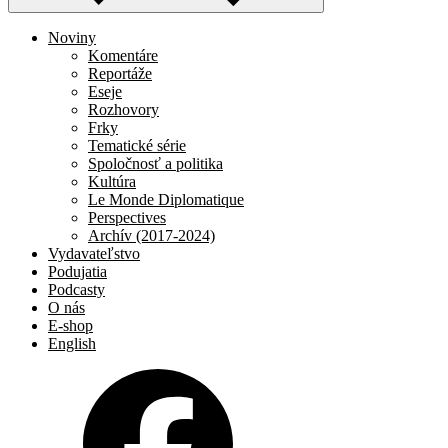
Noviny
Komentáre
Reportáže
Eseje
Rozhovory
Frky
Tematické série
Spoločnosť a politika
Kultúra
Le Monde Diplomatique
Perspectives
Archív (2017-2024)
Vydavateľstvo
Podujatia
Podcasty
O nás
E-shop
English