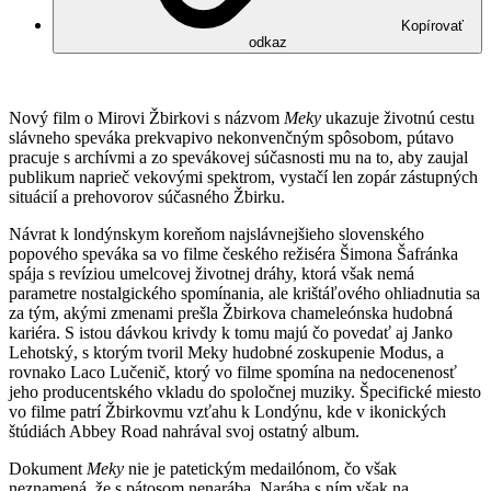
Kopírovať
odkaz
Nový film o Mirovi Žbirkovi s názvom
Meky
ukazuje životnú cestu
slávneho speváka prekvapivo nekonvenčným spôsobom, pútavo
pracuje s archívmi a zo spevákovej súčasnosti mu na to, aby zaujal
publikum naprieč vekovými spektrom, vystačí len zopár zástupných
situácií a prehovorov súčasného Žbirku.
Návrat k londýnskym koreňom najslávnejšieho slovenského
popového speváka sa vo filme českého režiséra Šimona Šafránka
spája s revíziou umelcovej životnej dráhy, ktorá však nemá
parametre nostalgického spomínania, ale krištáľového ohliadnutia sa
za tým, akými zmenami prešla Žbirkova chameleónska hudobná
kariéra. S istou dávkou krivdy k tomu majú čo povedať aj Janko
Lehotský, s ktorým tvoril Meky hudobné zoskupenie Modus, a
rovnako Laco Lučenič, ktorý vo filme spomína na nedocenenosť
jeho producentského vkladu do spoločnej muziky. Špecifické miesto
vo filme patrí Žbirkovmu vzťahu k Londýnu, kde v ikonických
štúdiách Abbey Road nahrával svoj ostatný album.
Dokument
Meky
nie je patetickým medailónom, čo však
neznamená, že s pátosom nenarába. Narába s ním však na