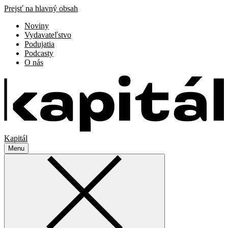
Prejsť na hlavný obsah
Noviny
Vydavateľstvo
Podujatia
Podcasty
O nás
Kapitál
Menu