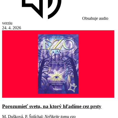
Obsahuje audio
verziu
24. 4. 2026
Porozumieť svetu, na ktorý hľadíme cez prsty
M. Dušková, P. Šplíchal:
Neřikejte tomu ezo