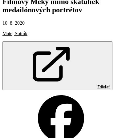
Filmový
Meky
mimo
škatuliek
medailónových
portrétov
10. 8. 2020
Matej Sotník
Zdieľať