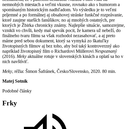
nemnohých miestach a veľmi vkusne, rovnako ako s humorom a
spomínaným historickým nadhľadom. Vo výsledku je to veľmi
príjemné a po formálnej aj obsahovej stránke funkčné rozprávanie,
ktoré zaujme starších fanúšikov, no aj mnohých ostatných, pre
ktorých je Žbirka chronicky známy. Najlepšie situácie, samozrejme,
vznikli vo chvíli, kedy mal spevák pocit, že kamera už nebeží, do
finálneho tvaru filmu sa však rozhodol nezasahovať, a aj preto
máme pred sebou dokument, ktorý sa vymyká zo škatuľky
životopisných filmov aj bez toho, aby bol taký kontroverzný ako
napríklad životopisný film o Richardovi Müllerovi
Nespoznaný
(2016).
Meky
aktuálne rotuje v slovenských kinách a oplatí sa ho v
nich navštíviť.
Meky
, réžia: Šimon Šafránek, Česko/Slovensko, 2020. 80 min.
Matej Sotník
Podobné články
Frky