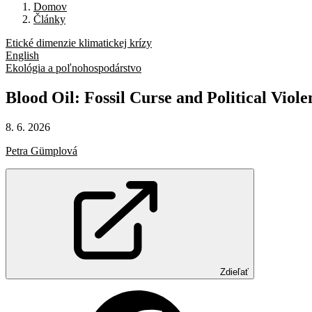
Domov
Články
Etické dimenzie klimatickej krízy
English
Ekológia a poľnohospodárstvo
Blood
Oil:
Fossil
Curse
and
Political
Viole
8. 6. 2026
Petra Gümplová
Zdieľať