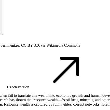
z
vernment.ru
,
CC BY 3.0
, via Wikimedia Commons
Czech version
es often fail to translate this wealth into economic growth and human d
esearch has shown that resource wealth—fossil fuels, minerals, and oth
ar. Resource wealth is captured by ruling elites, corrupt networks, fore