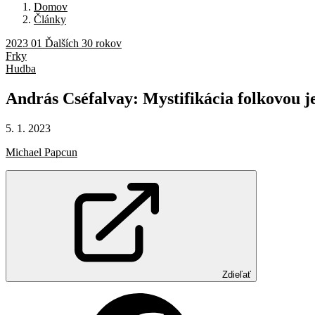
Domov
Články
2023 01 Ďalších 30 rokov
Frky
Hudba
András
Cséfalvay:
Mystifikácia
folkovou
j
5. 1. 2023
Michael Papcun
Zdieľať