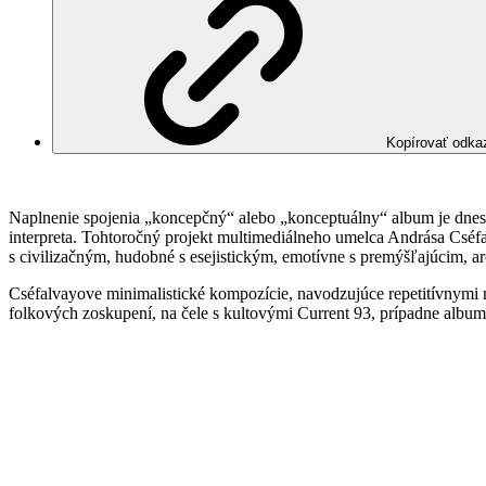
Kopírovať odka
Naplnenie spojenia „koncepčný“ alebo „konceptuálny“ album je dnes
interpreta. Tohtoročný projekt multimediálneho umelca Andrása Cséf
s civilizačným, hudobné s esejistickým, emotívne s premýšľajúcim, a
Cséfalvayove minimalistické kompozície, navodzujúce repetitívnymi 
folkových zoskupení, na čele s kultovými Current 93, prípadne albu