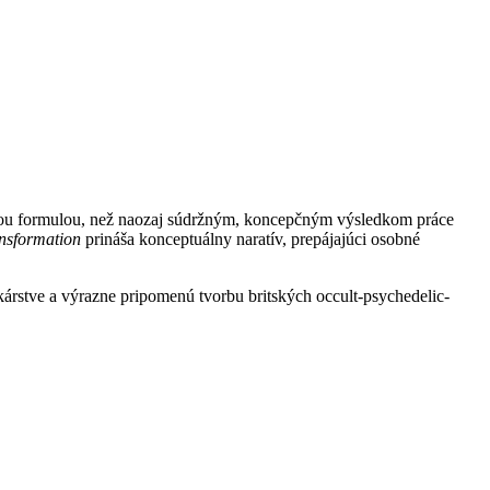
ikou formulou, než naozaj súdržným, koncepčným výsledkom práce
ansformation
prináša konceptuálny naratív, prepájajúci osobné
árstve a výrazne pripomenú tvorbu britských occult-psychedelic-