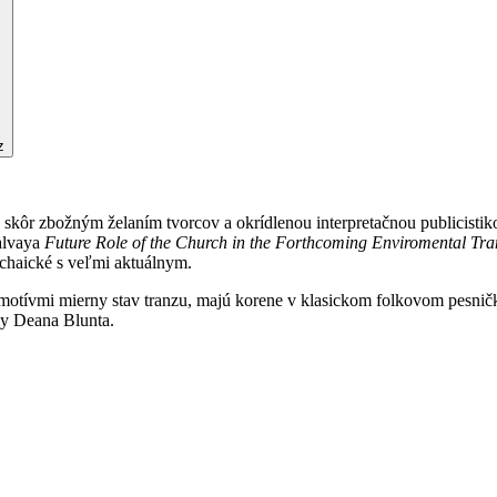
z
 skôr zbožným želaním tvorcov a okrídlenou interpretačnou publicist
alvaya
Future Role of the Church in the Forthcoming Enviromental Tr
rchaické s veľmi aktuálnym.
motívmi mierny stav tranzu, majú korene v klasickom folkovom pesničk
my Deana Blunta.