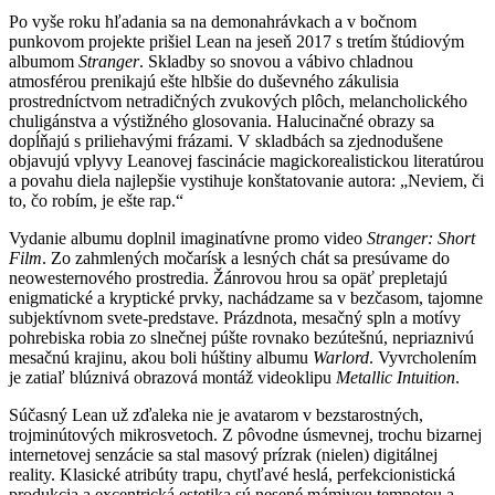
Po vyše roku hľadania sa na demonahrávkach a v bočnom
punkovom projekte prišiel Lean na jeseň 2017 s tretím štúdiovým
albumom
Stranger
. Skladby so snovou a vábivo chladnou
atmosférou prenikajú ešte hlbšie do duševného zákulisia
prostredníctvom netradičných zvukových plôch, melancholického
chuligánstva a výstižného glosovania. Halucinačné obrazy sa
dopĺňajú s priliehavými frázami. V skladbách sa zjednodušene
objavujú vplyvy Leanovej fascinácie magickorealistickou literatúrou
a povahu diela najlepšie vystihuje konštatovanie autora: „Neviem, či
to, čo robím, je ešte rap.“
Vydanie albumu doplnil imaginatívne promo video
Stranger: Short
Film
. Zo zahmlených močarísk a lesných chát sa presúvame do
neowesternového prostredia. Žánrovou hrou sa opäť prepletajú
enigmatické a kryptické prvky, nachádzame sa v bezčasom, tajomne
subjektívnom svete-predstave. Prázdnota, mesačný spln a motívy
pohrebiska robia zo slnečnej púšte rovnako bezútešnú, nepriaznivú
mesačnú krajinu, akou boli húštiny albumu
Warlord
. Vyvrcholením
je zatiaľ blúznivá obrazová montáž videoklipu
Metallic Intuition
.
Súčasný Lean už zďaleka nie je avatarom v bezstarostných,
trojminútových mikrosvetoch. Z pôvodne úsmevnej, trochu bizarnej
internetovej senzácie sa stal masový prízrak (nielen) digitálnej
reality. Klasické atribúty trapu, chytľavé heslá, perfekcionistická
produkcia a excentrická estetika sú nesené mámivou temnotou a