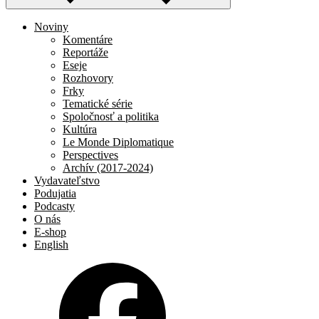
Noviny
Komentáre
Reportáže
Eseje
Rozhovory
Frky
Tematické série
Spoločnosť a politika
Kultúra
Le Monde Diplomatique
Perspectives
Archív (2017-2024)
Vydavateľstvo
Podujatia
Podcasty
O nás
E-shop
English