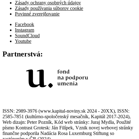
Zásady ochrany osobných údajov
Zásady používania súborov cookie
Povinné zverejňovanie
Facebook
Instagram
SoundCloud
Youtube
Partnerstvá:
ISSN: 2989-3976 (www.kapital-noviny.sk 2024 - 20XX), ISSN:
2585-7851 (kultúrno-spoločenský mesačník, Kapitál 2017-2024),
Web dizajn: Peter Pozník, Kód web stránky: Juraj Mydla, Použité
písmo Kontrast Grotesk: Ján Filípek, Vznik novej webovej stránky
finančne podporila Nadácia Rosa Luxemburg Stiftung so
zastúpením v ČR (2024)