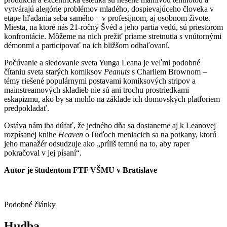
vytvárajú alegórie problémov mladého, dospievajúceho človeka v
etape hľadania seba samého – v profesijnom, aj osobnom živote.
Miesta, na ktoré nás 21-ročný Švéd a jeho partia vedú, sú priestorom
konfrontácie. Môžeme na nich prežiť priame stretnutia s vnútornými
démonmi a participovať na ich bližšom odhaľovaní.
Počúvanie a sledovanie sveta Yunga Leana je veľmi podobné
čítaniu sveta starých komiksov
Peanuts
s Charliem Brownom –
témy riešené populárnymi postavami komiksových stripov a
mainstreamových skladieb nie sú ani trochu prostriedkami
eskapizmu, ako by sa mohlo na základe ich domovských platforiem
predpokladať.
Ostáva nám iba dúfať, že jedného dňa sa dostaneme aj k Leanovej
rozpísanej knihe
Heaven
o ľuďoch meniacich sa na potkany, ktorú
jeho manažér odsudzuje ako „príliš temnú na to, aby raper
pokračoval v jej písaní“.
Autor je študentom FTF VŠMU v Bratislave
Podobné články
Hudba