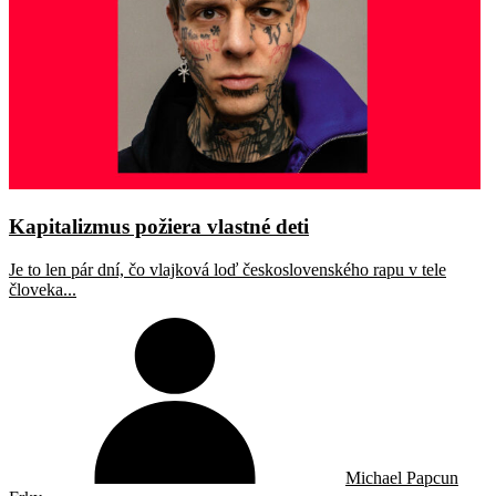
Kapitalizmus požiera vlastné deti
Je to len pár dní, čo vlajková loď československého rapu v tele
človeka...
Michael Papcun