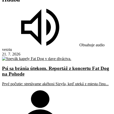
Obsahuje audio
verziu
21. 7. 2026
Psi sa bránia útekom. Reportáž z koncertu Fat Dog
na Pohode
Prvé počutie: stretávame akéhosi Sizyfa, keď uteká z miesta činu...