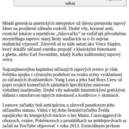
odkaz
Mladá generácia amerických interpretov už dávno premenila rapový
žáner na pozlátenú záhradu rozkoší. Drahé vily, luxusné autá,
exotické lokácie a repetitívne „frázovačky“ sa vzďaľujú pôvodnému
storytellingu raperov starej školy snažiacich sa o čo najviac
realistickú výpoveď. Zároveň sú tu stále autori ako Vince Staples,
ktorý dokáže súčasnú estetiku prepojiť s klasickými historkami
z ghetta, alebo Earl Sweatshirt, mladý Kafka kalifornskej rapovej
vetvy.
Najzaujímavejšou kapitolou súčasných rapových svetov je však
švédska spojka s výrazným podielom na zvuku scény vyskladanej
zo súčasných dvadsiatnikov. Yung Lean a jeho Sad Boys Crew sú
popri svojich komerčných zásluhách špecifickým ostrovom
virtuálnej (nad)reality. Drahé vily nahradili futuristickými gotickými
sídlami s množstvom tajných miestností a kostlivcov v skriniach.
Leanove začiatky boli anticipáciou a zároveň paradoxom jeho
súčasného statusu. Videá v tej dobe šestnásťročného Švéda
rapujúceho do letargických trackov o hre Mario, Caravaggiových
obrazoch, extáze, Pokémonoch a prostitútkach na antidepresívach sa
začali na YouTube objavovať v roku 2013. Esenciálnym prvkom