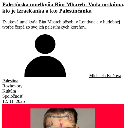
Palestínska umelkyňa Bint Mbareh: Voda neskúma,
kto je Izraelčanka a kto Palestínčanka
Zvuková umelkyňa Bint Mbareh pôsobí v Londýne a v hudobnej
tvorbe čerpá zo svojich palestínskych koreňov...
Michaela Kučová
Palestína
Rozhovory
Kultúra
Spoločnosť
12. 11. 2025