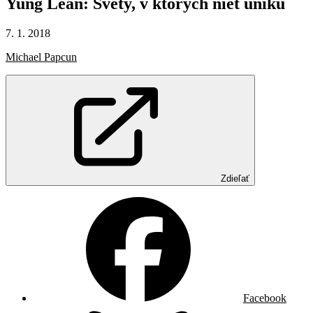
Yung
Lean:
Svety,
v
ktorých
niet
úniku
7. 1. 2018
Michael Papcun
Zdieľať
Facebook