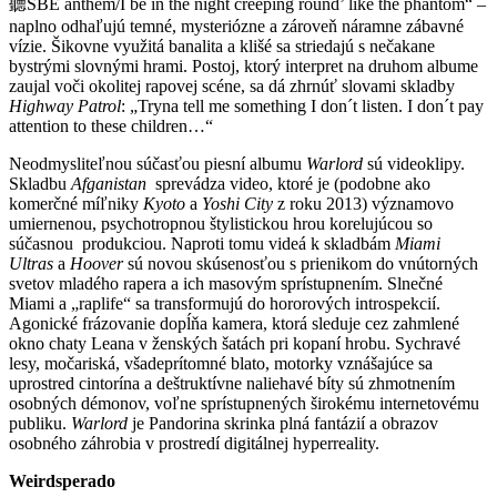
聽SBE anthem/I be in the night creeping round’ like the phantom“ –
naplno odhaľujú temné, mysteriózne a zároveň náramne zábavné
vízie. Šikovne využitá banalita a klišé sa striedajú s nečakane
bystrými slovnými hrami. Postoj, ktorý interpret na druhom albume
zaujal voči okolitej rapovej scéne, sa dá zhrnúť slovami skladby
Highway Patrol
: „Tryna tell me something I don´t listen. I don´t pay
attention to these children…“
Neodmysliteľnou súčasťou piesní albumu
Warlord
sú videoklipy.
Skladbu
Afganistan
sprevádza video, ktoré je (podobne ako
komerčné míľniky
Kyoto
a
Yoshi City
z roku 2013) významovo
umiernenou, psychotropnou štylistickou hrou korelujúcou so
súčasnou produkciou. Naproti tomu videá k skladbám
Miami
Ultras
a
Hoover
sú novou skúsenosťou s prienikom do vnútorných
svetov mladého rapera a ich masovým sprístupnením. Slnečné
Miami a „raplife“ sa transformujú do hororových introspekcií.
Agonické frázovanie dopĺňa kamera, ktorá sleduje cez zahmlené
okno chaty Leana v ženských šatách pri kopaní hrobu. Sychravé
lesy, močariská, všadeprítomné blato, motorky vznášajúce sa
uprostred cintorína a deštruktívne naliehavé bíty sú zhmotnením
osobných démonov, voľne sprístupnených širokému internetovému
publiku.
Warlord
je Pandorina skrinka plná fantázií a obrazov
osobného záhrobia v prostredí digitálnej hyperreality.
Weirdsperado