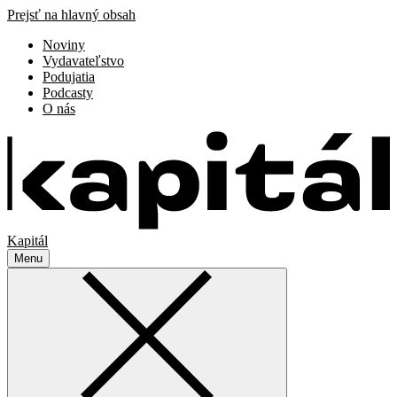
Prejsť na hlavný obsah
Noviny
Vydavateľstvo
Podujatia
Podcasty
O nás
Kapitál
Menu