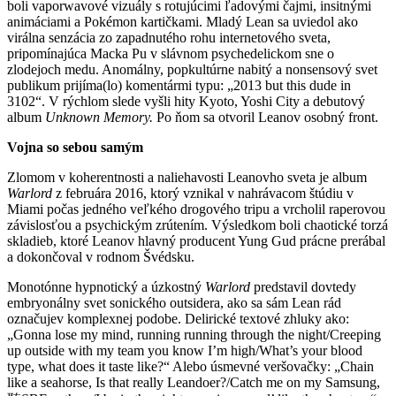
boli vaporwavové vizuály s rotujúcimi ľadovými čajmi, insitnými
animáciami a Pokémon kartičkami. Mladý Lean sa uviedol ako
virálna senzácia zo zapadnutého rohu internetového sveta,
pripomínajúca Macka Pu v slávnom psychedelickom sne o
zlodejoch medu. Anomálny, popkultúrne nabitý a nonsensový svet
publikum prijíma(lo) komentármi typu: „2013 but this dude in
3102“. V rýchlom slede vyšli hity Kyoto, Yoshi City a debutový
album
Unknown Memory.
Po ňom sa otvoril Leanov osobný front.
Vojna so sebou samým
Zlomom v koherentnosti a naliehavosti Leanovho sveta je album
Warlord
z februára 2016, ktorý vznikal v nahrávacom štúdiu v
Miami počas jedného veľkého drogového tripu a vrcholil raperovou
závislosťou a psychickým zrútením. Výsledkom boli chaotické torzá
skladieb, ktoré Leanov hlavný producent Yung Gud prácne prerábal
a dokončoval v rodnom Švédsku.
Monotónne hypnotický a úzkostný
Warlord
predstavil dovtedy
embryonálny svet sonického outsidera, ako sa sám Lean rád
označujev komplexnej podobe. Delirické textové zhluky ako:
„Gonna lose my mind, running running through the night/Creeping
up outside with my team you know I’m high/What’s your blood
type, what does it taste like?“ Alebo úsmevné veršovačky: „Chain
like a seahorse, Is that really Leandoer?/Catch me on my Samsung,