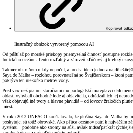
Kopírovať odka
Ilustračný obrázok vytvorený pomocou AI
Od púští až po morské priekopy priemyselná činnosť postupne rozkladá 
Indického oceánu. Tento rozľahlý a zároveň kľúčový aj krehký ekosys
Takmer nik o ňom nikdy nepočul, a predsa ide o jedno z najdôležitejš
Saya de Malha – rozlohou porovnateľná so Švajčiarskom – ktorá patrí
pokrýva len niekoľko metrov vody.
Pred viac než piatimi storočiami mu portugalskí moreplavci dali meno
oblasti vyhýbali obchodné lode aj objavitelia, odrádzali ich jej nep
však objavujú iné tvory a hlavne plavidlá – od lovcov žraločích pluti
miest.
V roku 2012 UNESCO konštatovalo, že plošina Saya de Malha by mo
poskytuje, sú totiž obrovské. Ako pľúca oceánov patrí k najväčším z
systému – podobne ako stromy na súši, avšak tridsaťpäťkrát rýchlejš
koralové útesy a urýchľuje eróziu pobreží.