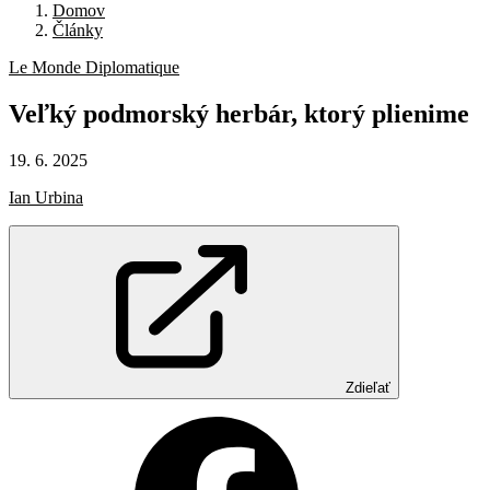
Domov
Články
Le Monde Diplomatique
Veľký
podmorský
herbár,
ktorý
plienime
19. 6. 2025
Ian Urbina
Zdieľať