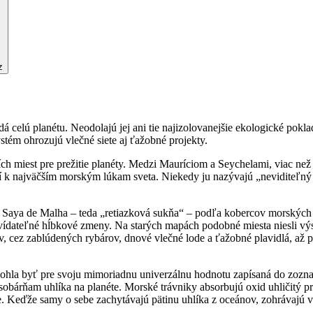
z
celú planétu. Neodolajú jej ani tie najizolovanejšie ekologické poklad
tém ohrozujú vlečné siete aj ťažobné projekty.
ích miest pre prežitie planéty. Medzi Mauríciom a Seychelami, viac než
 k najväčším morským lúkam sveta. Niekedy ju nazývajú „neviditeľný o
 Saya de Malha – teda „retiazková sukňa“ – podľa kobercov morských trá
redvídateľné hĺbkové zmeny. Na starých mapách podobné miesta niesli vý
ev, cez zablúdených rybárov, dnové vlečné lode a ťažobné plavidlá, až p
hla byť pre svoju mimoriadnu univerzálnu hodnotu zapísaná do zozna
ásobárňam uhlíka na planéte. Morské trávniky absorbujú oxid uhličitý 
ie. Keďže samy o sebe zachytávajú pätinu uhlíka z oceánov, zohrávajú 