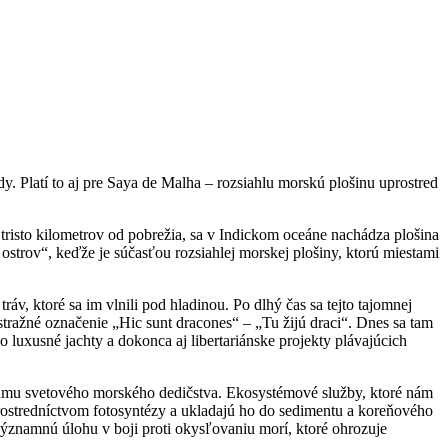
y. Platí to aj pre Saya de Malha – rozsiahlu morskú plošinu uprostred
 tristo kilometrov od pobrežia, sa v Indickom oceáne nachádza plošina
strov“, keďže je súčasťou rozsiahlej morskej plošiny, ktorú miestami
v, ktoré sa im vlnili pod hladinou. Po dlhý čas sa tejto tajomnej
stražné označenie „Hic sunt dracones“ – „Tu žijú draci“. Dnes sa tam
o luxusné jachty a dokonca aj libertariánske projekty plávajúcich
mu svetového morského dedičstva. Ekosystémové služby, ktoré nám
prostredníctvom fotosyntézy a ukladajú ho do sedimentu a koreňového
významnú úlohu v boji proti okysľovaniu morí, ktoré ohrozuje