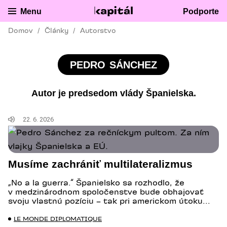
PREJSŤ NA HLAVNÝ OBSAH
Kapitál
Kapitál
Menu
Podporte
Domov
Články
Autorstvo
PEDRO
SÁNCHEZ
Autor je predsedom vlády Španielska.
Obsahuje audio verziu
22. 6. 2026
Musíme zachrániť multilateralizmus
„No a la guerra.“ Španielsko sa rozhodlo, že
v medzinárodnom spoločenstve bude obhajovať
svoju vlastnú pozíciu – tak pri americkom útoku...
LE MONDE DIPLOMATIQUE