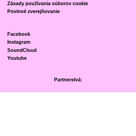
Zásady používania súborov cookie
Povinné zverejňovanie
Facebook
Instagram
SoundCloud
Youtube
Partnerstvá:
ISSN: 2989-3976 (www.kapital-noviny.sk 2024 - 20XX), ISSN:
2585-7851 (kultúrno-spoločenský mesačník, Kapitál 2017-2024),
Web dizajn: Peter Pozník, Kód web stránky: Juraj Mydla,
Použité písmo Kontrast Grotesk: Ján Filípek, Vznik novej