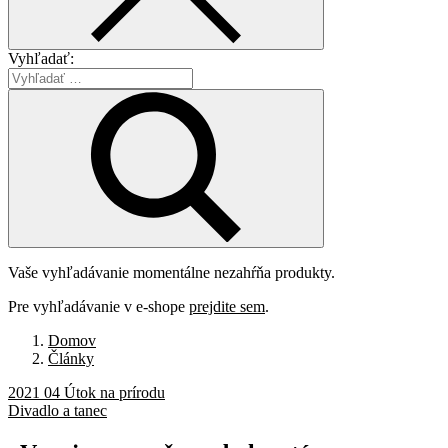
Vyhľadať:
Vaše vyhľadávanie momentálne nezahŕňa produkty.
Pre vyhľadávanie v e-shope
prejdite sem
.
Domov
Články
2021 04 Útok na prírodu
Divadlo a tanec