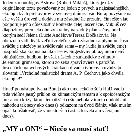
Jeden z monológov Astrova (Robert Mikluš), ktorý je už v
originálnom texte považovaný za jeden z prvých a najzásadnejších
ekologických prehovorov v svetovej dráme, Ivan Buraj povyšuje na
ešte vyššiu úroveň a dodáva mu zásadnejšie presahy, čím ešte viac
podporuje jeho dôležitosť v kontexte celej inscenácie. Mikluš cez
diapozitívy premieta obrazy krajiny na zadný plán scény, pred
ktorým sedí Jelena (Lucie Andělová/Tereza Dočkalová). Na
obrazoch vidí divák veľmi zreteľne, ako zásadne sa plynutím času
zväčšuje (niežeby sa zväčšovala sama – my ľudia ju zväčšujeme)
hospodárska krajina na úkor lesov. Sugestívny obraz, umocnený
ohlušujúcou hudbou, je však následne sarkasticky zvrhnutý
Jeleninou grimasou, ktorou zo seba spraví zviera s parožím.
Inscenáciu na webových stránkach divadla tvorcovia uvádzajú
slovami: „Vrcholné realistické drama A. P. Čechova jako chvála
ekologie!“
Hneď po nástupe Ivana Buraja ako umeleckého šéfa HaDivadla
teda vidíme jasný príklon ku klimatickým témam a k spoločenským
presahom krízy, ktorej tematizácia ešte nebola v tomto období ani
náhodou tak sexy ako dnes (s odkazom na úvod článku však musím
opäť konštatovať, že v niektorých častiach sveta ani včera, ani
dnes).
„
MY a ONI“ – Niečo sa musí stať!