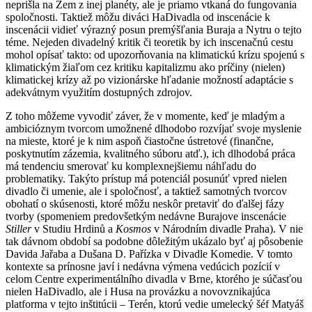
neprišla na Zem z inej planéty, ale je priamo vtkaná do fungovania
spoločnosti. Taktiež môžu diváci HaDivadla od inscenácie k
inscenácii vidieť výrazný posun premýšľania Buraja a Nytru o tejto
téme. Nejeden divadelný kritik či teoretik by ich inscenačnú cestu
mohol opísať takto: od upozorňovania na klimatickú krízu spojenú s
klimatickým žiaľom cez kritiku kapitalizmu ako príčiny (nielen)
klimatickej krízy až po vizionárske hľadanie možností adaptácie s
adekvátnym využitím dostupných zdrojov.
Z toho môžeme vyvodiť záver, že v momente, keď je mladým a
ambicióznym tvorcom umožnené dlhodobo rozvíjať svoje myslenie
na mieste, ktoré je k nim aspoň čiastočne ústretové (finančne,
poskytnutím zázemia, kvalitného súboru atď.), ich dlhodobá práca
má tendenciu smerovať ku komplexnejšiemu náhľadu do
problematiky. Takýto prístup má potenciál posunúť vpred nielen
divadlo či umenie, ale i spoločnosť, a taktiež samotných tvorcov
obohatí o skúsenosti, ktoré môžu neskôr pretaviť do ďalšej fázy
tvorby (spomeniem predovšetkým nedávne Burajove inscenácie
Stiller
v Studiu Hrdinů a
Kosmos
v Národním divadle Praha). V nie
tak dávnom období sa podobne dôležitým ukázalo byť aj pôsobenie
Davida Jařaba a Dušana D. Pařízka v Divadle Komedie. V tomto
kontexte sa prínosne javí i nedávna výmena vedúcich pozícií v
celom Centre experimentálního divadla v Brne, ktorého je súčasťou
nielen HaDivadlo, ale i Husa na provázku a novovznikajúca
platforma v tejto inštitúcii – Terén, ktorú vedie umelecký šéf Matyáš