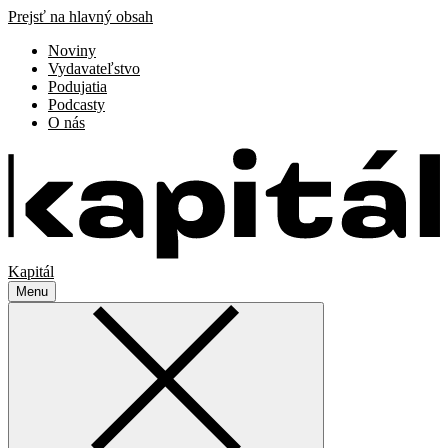
Prejsť na hlavný obsah
Noviny
Vydavateľstvo
Podujatia
Podcasty
O nás
Kapitál
Menu