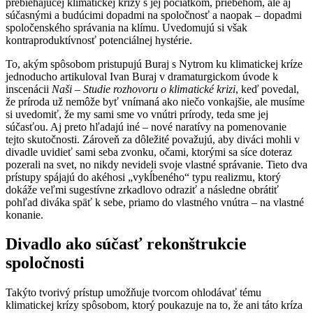
prebiehajúcej klimatickej krízy s jej počiatkom, priebehom, ale aj
súčasnými a budúcimi dopadmi na spoločnosť a naopak – dopadmi
spoločenského správania na klímu. Uvedomujú si však
kontraproduktívnosť potenciálnej hystérie.
To, akým spôsobom pristupujú Buraj s Nytrom ku klimatickej kríze
jednoducho artikuloval Ivan Buraj v dramaturgickom úvode k
inscenácii
Naši – Studie rozhovoru o klimatické krizi
, keď povedal,
že príroda už nemôže byť vnímaná ako niečo vonkajšie, ale musíme
si uvedomiť, že my sami sme vo vnútri prírody, teda sme jej
súčasťou. Aj preto hľadajú iné – nové naratívy na pomenovanie
tejto skutočnosti. Zároveň za dôležité považujú, aby diváci mohli v
divadle uvidieť sami seba zvonku, očami, ktorými sa síce doteraz
pozerali na svet, no nikdy nevideli svoje vlastné správanie. Tieto dva
prístupy spájajú do akéhosi „vykĺbeného“ typu realizmu, ktorý
dokáže veľmi sugestívne zrkadlovo odraziť a následne obrátiť
pohľad diváka späť k sebe, priamo do vlastného vnútra – na vlastné
konanie.
Divadlo ako súčasť rekonštrukcie
spoločnosti
Takýto tvorivý prístup umožňuje tvorcom ohlodávať tému
klimatickej krízy spôsobom, ktorý poukazuje na to, že ani táto kríza