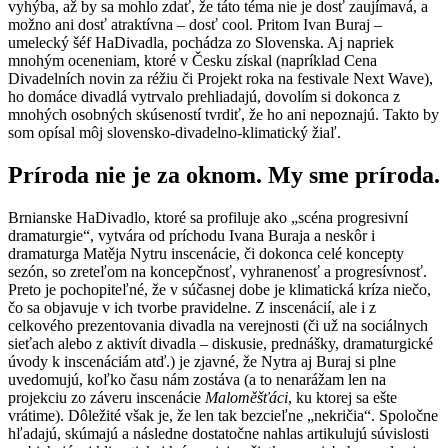
vyhýba, až by sa mohlo zdať, že táto téma nie je dosť zaujímavá, a
možno ani dosť atraktívna – dosť cool. Pritom Ivan Buraj –
umelecký šéf HaDivadla, pochádza zo Slovenska. Aj napriek
mnohým oceneniam, ktoré v Česku získal (napríklad Cena
Divadelních novin za réžiu či Projekt roka na festivale Next Wave),
ho domáce divadlá vytrvalo prehliadajú, dovolím si dokonca z
mnohých osobných skúseností tvrdiť, že ho ani nepoznajú. Takto by
som opísal môj slovensko-divadelno-klimatický žiaľ.
Príroda nie je za oknom. My sme príroda.
Brnianske HaDivadlo, ktoré sa profiluje ako „scéna progresivní
dramaturgie“, vytvára od príchodu Ivana Buraja a neskôr i
dramaturga Matěja Nytru inscenácie, či dokonca celé koncepty
sezón, so zreteľom na koncepčnosť, vyhranenosť a progresívnosť.
Preto je pochopiteľné, že v súčasnej dobe je klimatická kríza niečo,
čo sa objavuje v ich tvorbe pravidelne. Z inscenácií, ale i z
celkového prezentovania divadla na verejnosti (či už na sociálnych
sieťach alebo z aktivít divadla – diskusie, prednášky, dramaturgické
úvody k inscenáciám atď.) je zjavné, že Nytra aj Buraj si plne
uvedomujú, koľko času nám zostáva (a to nenarážam len na
projekciu zo záveru inscenácie
Maloměšťáci
, ku ktorej sa ešte
vrátime). Dôležité však je, že len tak bezcieľne „nekričia“. Spoločne
hľadajú, skúmajú a následne dostatočne nahlas artikulujú súvislosti