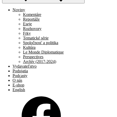
Noviny
Komentáre
Reportáže
Eseje
Rozhovory
Frky
Tematické série
Spoločnosť a politika
Kultúra
Le Monde Diplomatique
Perspectives
Archív (2017-2024)
Vydavateľstvo
Podujatia
Podcasty
O nás
E-shop
English