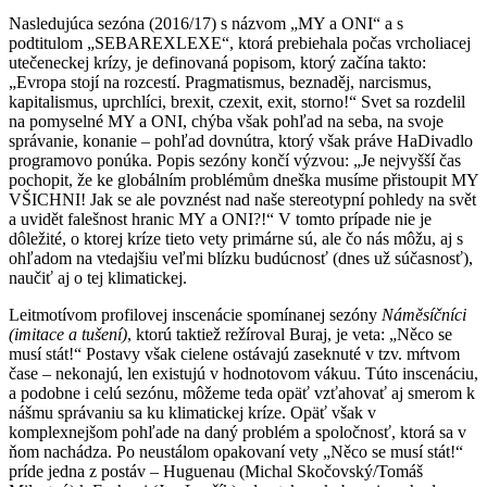
Nasledujúca sezóna (2016/17) s názvom „MY a ONI“ a s
podtitulom „SEBAREXLEXE“, ktorá prebiehala počas vrcholiacej
utečeneckej krízy, je definovaná popisom, ktorý začína takto:
„Evropa stojí na rozcestí. Pragmatismus, beznaděj, narcismus,
kapitalismus, uprchlíci, brexit, czexit, exit, storno!“ Svet sa rozdelil
na pomyselné MY a ONI, chýba však pohľad na seba, na svoje
správanie, konanie – pohľad dovnútra, ktorý však práve HaDivadlo
programovo ponúka. Popis sezóny končí výzvou: „Je nejvyšší čas
pochopit, že ke globálním problémům dneška musíme přistoupit MY
VŠICHNI! Jak se ale povznést nad naše stereotypní pohledy na svět
a uvidět falešnost hranic MY a ONI?!“ V tomto prípade nie je
dôležité, o ktorej kríze tieto vety primárne sú, ale čo nás môžu, aj s
ohľadom na vtedajšiu veľmi blízku budúcnosť (dnes už súčasnosť),
naučiť aj o tej klimatickej.
Leitmotívom profilovej inscenácie spomínanej sezóny
Náměsíčníci
(imitace a tušení)
, ktorú taktiež režíroval Buraj, je veta: „Něco se
musí stát!“ Postavy však cielene ostávajú zaseknuté v tzv. mŕtvom
čase – nekonajú, len existujú v hodnotovom vákuu. Túto inscenáciu,
a podobne i celú sezónu, môžeme teda opäť vzťahovať aj smerom k
nášmu správaniu sa ku klimatickej kríze. Opäť však v
komplexnejšom pohľade na daný problém a spoločnosť, ktorá sa v
ňom nachádza. Po neustálom opakovaní vety „Něco se musí stát!“
príde jedna z postáv – Huguenau (Michal Skočovský/Tomáš