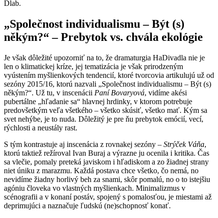
Dlab.
„
Společnost individualismu – Být (s)
někým?“ – Prebytok vs. chvála ekológie
Je však dôležité upozorniť na to, že dramaturgia HaDivadla nie je
len o klimatickej kríze, jej tematizácia je však prirodzeným
vyústením myšlienkových tendencií, ktoré tvorcovia artikulujú už od
sezóny 2015/16, ktorú nazvali „Společnost individualismu – Být (s)
někým?“. Už tu, v inscenácii
Paní Bovaryová
, vidíme akési
pubertálne „hľadanie sa“ hlavnej hrdinky, v ktorom potrebuje
predovšetkým veľa všetkého – všetko skúsiť, všetko mať. Kým sa
svet nehýbe, je to nuda. Dôležitý je pre ňu prebytok emócií, vecí,
rýchlosti a neustály rast.
S tým kontrastuje aj inscenácia z rovnakej sezóny –
Strýček Váňa
,
ktorú taktiež režíroval Ivan Buraj a výrazne ju ocenila i kritika. Čas
sa vlečie, pomaly preteká javiskom i hľadiskom a zo žiadnej strany
niet úniku z marazmu. Každá postava chce všetko, čo nemá, no
nevidíme žiadny horlivý beh za snami, skôr pomalú, no o to istejšiu
agóniu človeka vo vlastných myšlienkach. Minimalizmus v
scénografii a v konaní postáv, spojený s pomalosťou, je miestami až
deprimujúci a naznačuje ľudskú (ne)schopnosť konať.