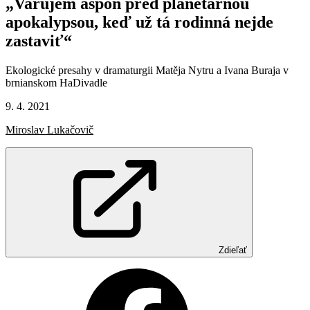
„Varujem
aspoň
pred
planetárnou
apokalypsou,
keď
už
tá
rodinná
nejde
zastaviť“
Ekologické presahy v dramaturgii Matěja Nytru a Ivana Buraja v
brnianskom HaDivadle
9. 4. 2021
Miroslav Lukačovič
Zdieľať