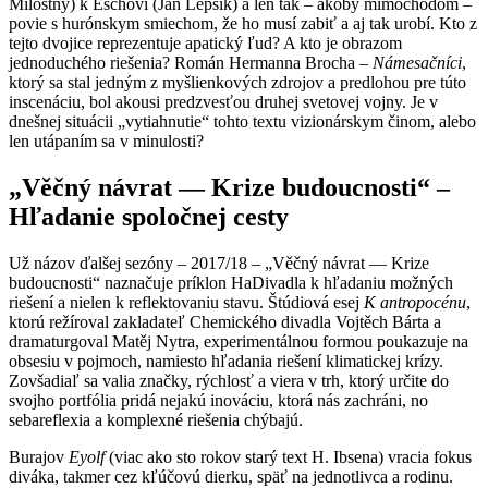
Milostný) k Eschovi (Jan Lepšík) a len tak – akoby mimochodom –
povie s hurónskym smiechom, že ho musí zabiť a aj tak urobí. Kto z
tejto dvojice reprezentuje apatický ľud? A kto je obrazom
jednoduchého riešenia? Román Hermanna Brocha –
Námesačníci
,
ktorý sa stal jedným z myšlienkových zdrojov a predlohou pre túto
inscenáciu, bol akousi predzvesťou druhej svetovej vojny. Je v
dnešnej situácii „vytiahnutie“ tohto textu vizionárskym činom, alebo
len utápaním sa v minulosti?
„
Věčný návrat — Krize budoucnosti“ –
Hľadanie spoločnej cesty
Už názov ďalšej sezóny – 2017/18 – „Věčný návrat — Krize
budoucnosti“ naznačuje príklon HaDivadla k hľadaniu možných
riešení a nielen k reflektovaniu stavu. Štúdiová esej
K antropocénu
,
ktorú režíroval zakladateľ Chemického divadla Vojtěch Bárta a
dramaturgoval Matěj Nytra, experimentálnou formou poukazuje na
obsesiu v pojmoch, namiesto hľadania riešení klimatickej krízy.
Zovšadiaľ sa valia značky, rýchlosť a viera v trh, ktorý určite do
svojho portfólia pridá nejakú inováciu, ktorá nás zachráni, no
sebareflexia a komplexné riešenia chýbajú.
Burajov
Eyolf
(viac ako sto rokov starý text H. Ibsena) vracia fokus
diváka, takmer cez kľúčovú dierku, späť na jednotlivca a rodinu.