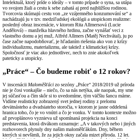
Intelektuál, ktorý príde o ideály – v tomto prípade o syna, sa utápa
vo svojom žiali a cestu k sebe zahatá aj pred najbližšou rodinou.
Tvorcovia skúmajú cestu von „ze vzájemného konzumování se“ a
nachádzajú ju v tzv. medziľudskej ekológii a utopickom realizme:
posledný obraz inscenácie, v ktorom Rita Allmersová (Lucie
Andělová) – manželka hlavného hrdinu, začne vynášať veci z
vlastného domu a jej muž, Alfréd Allmers (Matěj Nechvátal), ju po
čase začne napodobňovať, je hľadaním riešenia ako von z krízy
individualizmu, materializmu, ale taktiež z klimatickej krízy.
Spoločnosť je viac ako jednotlivec, nech to znie akokoľvek
pateticky a utopicky.
„
Práce“ – Čo budeme robiť o 12 rokov?
V inscenácii
Maloměšťáci
zo sezóny „Práce“ 2018/2019 už príroda
nie je čosi vonkajšie – niečo, čo sa nás netýka, ale naopak, my sme
jej súčasťou a čím skôr si to uvedomíme, tým väčšiu šancu máme.
Vidíme realisticky zobrazený svet jednej rodiny z prelomu
devätnásteho a dvadsiateho storočia, v ktorom je jasne oddelená
hranica toho, čo je vo vnútri a čo je vonku. V tomto kontexte možno
až prvoplánovo vyznieva už spomínaná projekcia na konci
predstavenia, ktorá divákom oznamuje: „A v takových nebo i jiných
rozhovorech plynuly dny našim maloměšťákům. Dny, během
kterých si nevšimli, že za jejich okny začala mizet příroda. 12 let.