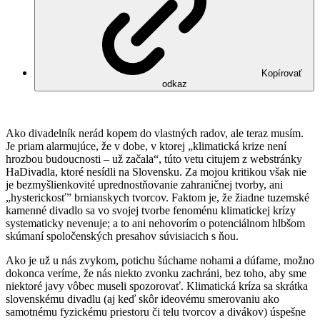
Kopírovať
odkaz
Ako divadelník nerád kopem do vlastných radov, ale teraz musím.
Je priam alarmujúce, že v dobe, v ktorej „klimatická krize není
hrozbou budoucnosti – už začala“, túto vetu citujem z webstránky
HaDivadla, ktoré nesídli na Slovensku. Za mojou kritikou však nie
je bezmyšlienkovité uprednostňovanie zahraničnej tvorby, ani
„hysterickosť” brnianskych tvorcov. Faktom je, že žiadne tuzemské
kamenné divadlo sa vo svojej tvorbe fenoménu klimatickej krízy
systematicky nevenuje; a to ani nehovorím o potenciálnom hlbšom
skúmaní spoločenských presahov súvisiacich s ňou.
Ako je už u nás zvykom, potichu šúchame nohami a dúfame, možno
dokonca veríme, že nás niekto zvonku zachráni, bez toho, aby sme
niektoré javy vôbec museli spozorovať. Klimatická kríza sa skrátka
slovenskému divadlu (aj keď skôr ideovému smerovaniu ako
samotnému fyzickému priestoru či telu tvorcov a divákov) úspešne