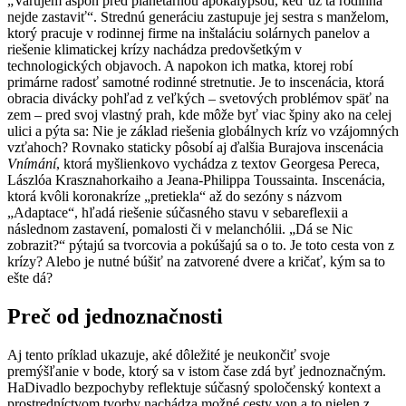
„Varujem aspoň pred planetárnou apokalypsou, keď už tá rodinná
nejde zastaviť“. Strednú generáciu zastupuje jej sestra s manželom,
ktorý pracuje v rodinnej firme na inštaláciu solárnych panelov a
riešenie klimatickej krízy nachádza predovšetkým v
technologických objavoch. A napokon ich matka, ktorej robí
primárne radosť samotné rodinné stretnutie. Je to inscenácia, ktorá
obracia divácky pohľad z veľkých – svetových problémov späť na
zem – pred svoj vlastný prah, kde môže byť viac špiny ako na celej
ulici a pýta sa: Nie je základ riešenia globálnych kríz vo vzájomných
vzťahoch? Rovnako staticky pôsobí aj ďalšia Burajova inscenácia
Vnímání
, ktorá myšlienkovo vychádza z textov Georgesa Pereca,
Lászlóa Krasznahorkaiho a Jeana-Philippa Toussainta. Inscenácia,
ktorá kvôli koronakríze „pretiekla“ až do sezóny s názvom
„Adaptace“, hľadá riešenie súčasného stavu v sebareflexii a
následnom zastavení, pomalosti či v melanchólii. „Dá se Nic
zobrazit?“ pýtajú sa tvorcovia a pokúšajú sa o to. Je toto cesta von z
krízy? Alebo je nutné búšiť na zatvorené dvere a kričať, kým sa to
ešte dá?
Preč od jednoznačnosti
Aj tento príklad ukazuje, aké dôležité je neukončiť svoje
premýšľanie v bode, ktorý sa v istom čase zdá byť jednoznačným.
HaDivadlo bezpochyby reflektuje súčasný spoločenský kontext a
prostredníctvom tvorby nachádza možné cesty von a to nielen z