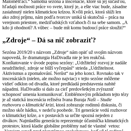
Maloměšťáci.“ Samotná sezóna a inscenácie, ktoré sú jej súčasťou,
hľadajú možnosti práce vo svete, ktorý je, a ešte viac bude, zásadne
zasiahnutý nielen klimatickou krízou. Kvôli práci, ktorá slúži len
ako zdroj príjmu, nám podľa tvorcov uniká tá skutočná – práca na
verejnom priestore, medziľudských vzťahoch či na sebe samom. „A
kdo ji ohodnotí? A vůbec – bude mít komu budoucí práce sloužit?“
„
Zdroje“ – Dá sa nič zobraziť?
Sezóna 2019/20 s názvom „Zdroje“ nám opäť už svojím názvom
napovedá, že dramaturgia HaDivadla nie je len reakčná.
Konštatovanie v úvode popisu sezóny: „Udržitelný rozvoj je nadále
neudržitelný, zdroje se blíží vyčerpání“ strieda „Udržitelnost.
Aktivismus a zpomalování. Nerůst“ na jeho konci. Rovnako tak v
inscenáciách (nielen, ale možno najviac) v tejto sezóne môžeme
vidieť odklon od divadla, ktoré predkladá predstavenia nabité
nápadmi. HaDivadlo si dalo za cieľ predovšetkým zvýrazniť
schopnosť umenia komunikovať. Emblémovým príkladom tejto tézy
je až statická inscenácia režiséra Ivana Buraja
Naši – Studie
rozhovoru o klimatické krizi
, ktorá zobrazuje rodinnú diskusiu, či
možno skôr hádku, v nedeľu poobede. Tri generácie vedú rozhovor
o klimatickej kríze, a v postavách sa určite spozná nejeden z
divákov. Najmladšiu generáciu reprezentuje účastníčka klimatických
protestov, ktorá kladie globálne problémy nad tie vlastné vetou: