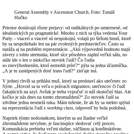
General Assembly v Ascension Church. Foto: Tomáš
Hučko
Priestor dostávajú rôzne prejavy: od radikálnych po umiernené, od
idealistických po pragmatické. Mnoho z nich sa týka vedenia Your
Party – viacerí a viaceré sú nespokojní, volajú po širšom hnutí, ktoré
by sa nespoliehalo len na pár zvolených predstaviteľov. Často sa
naráža aj na problém reprezentácie. „Akú výpovednú hodnotu majú
závery z tohto stretnutia, ktoré síce pôsobivo zaplní veľkú sálu, no
stále ide o len o niekoľko stoviek ľudí? Čo ľudia
so znevýhodnením, ktorí nemohli prísť?“ pýta sa jedna účastníčka.
„A je tu zastúpených dosť trans ľudí?“ zisťuje iná.
V jednej chvíli sa prihlási muž, ktorý sa predstaví ako utečenec zo
Sýrie. „Hovorí sa tu veľa o právach migrantov, utečencov či ľudí
čakajúcich na azyl. Avšak je treba vypočuť si náš skutočný hlas. Ale
koľko je nás dnes na tomto zhromaždení?“ Zo stoviek ľudí sa
zdvihne jedna nesmelá ruka. Mám tušenie, že ak by sa niekto spýtal
na reprezentáciu ľudí z
working class
, odpoveď by bola podobná.
Napriek týmto nedostatkom, ktorým sa asi žiadne veľké
zhromaždenie nevyhne, je fascinujúce sledovať celý proces.
Komunikácia prebieha veľmi slušne, väčšinou aj konštruktívne.