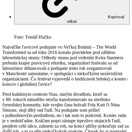
Kopírovať
odkaz
Foto: Tomáš Hučko
Najväčšie ľavicové podujatie vo Veľkej Británii – The World
Transformed sa od roku 2016 konalo pravidelne pod záštitou
labouristickej strany. Odkedy strana pod vedením Keira Starmera
prebrala krajne pravicovú rétoriku, organizátori festivalu sa od
labouristov dištancovali a podujatie tento rok zorganizovali
v Manchestri samostatne, v spolupráci s niekoľkými nezávislými
organizáciami. Čo festival vypovedá o budúcnosti britskej a koniec-
koncov i globálnej ľavice?
Pred kultúrnym centrom Nias, starým divadlom, ktoré sa
v 80. rokoch minulého stročia transformovalo na stredisko
černošskej komunity, kde svojho času hrávali Fela Kuti či Nina
Simone, stojí dlhý rad ľudí. Na podujatie som prišiel
s polhodinovým predstihom, no i tak som to podcenil. Koniec radu
je v nedohľadne. Kráčam popri zástupe trpezlivo stojacich ľudí,
prejdem celú ulicu, zahnem za roh, na konci uličky pokračuje rad za
ďalší roh, a to sa ešte niekoľkokrát opakuje. Človek by si pomyslel,