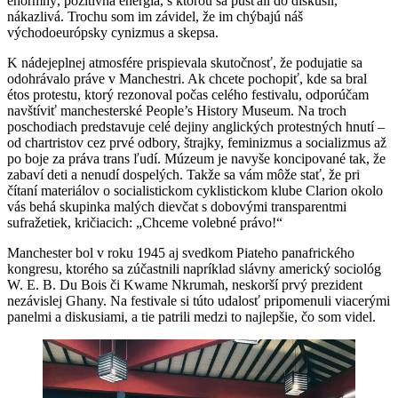
enormný, pozitívna energia, s ktorou sa púšťali do diskusií,
nákazlivá. Trochu som im závidel, že im chýbajú náš
východoeurópsky cynizmus a skepsa.
K nádejeplnej atmosfére prispievala skutočnosť, že podujatie sa
odohrávalo práve v Manchestri. Ak chcete pochopiť, kde sa bral
étos protestu, ktorý rezonoval počas celého festivalu, odporúčam
navštíviť manchesterské People’s History Museum. Na troch
poschodiach predstavuje celé dejiny anglických protestných hnutí –
od chartristov cez prvé odbory, štrajky, feminizmus a socializmus až
po boje za práva trans ľudí. Múzeum je navyše koncipované tak, že
zabaví deti a nenudí dospelých. Takže sa vám môže stať, že pri
čítaní materiálov o socialistickom cyklistickom klube Clarion okolo
vás behá skupinka malých dievčat s dobovými transparentmi
sufražetiek, kričiacich: „Chceme volebné právo!“
Manchester bol v roku 1945 aj svedkom Piateho panafrického
kongresu, ktorého sa zúčastnili napríklad slávny americký sociológ
W. E. B. Du Bois či Kwame Nkrumah, neskorší prvý prezident
nezávislej Ghany. Na festivale si túto udalosť pripomenuli viacerými
panelmi a diskusiami, a tie patrili medzi to najlepšie, čo som videl.