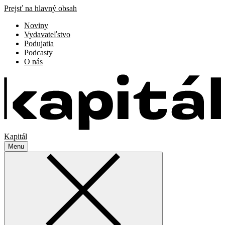
Prejsť na hlavný obsah
Noviny
Vydavateľstvo
Podujatia
Podcasty
O nás
Kapitál
Menu