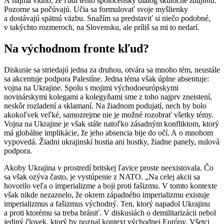
A najmä vidno, že ľudí tento spoločenský dialóg skutočne
zaujíma
.
Pozorne sa počúvajú. Učia sa formulovať svoje myšlienky
a dostávajú spätnú väzbu. Snažím sa predstaviť si niečo podobné,
v takýchto rozmeroch, na Slovensku, ale príliš sa mi to nedarí.
Na východnom fronte kľud?
Diskusie sa striedajú jedna za druhou, otvára sa mnoho tém, neustále
sa akcentuje podpora Palestíne. Jedna téma však úplne absentuje:
vojna na Ukrajine. Spolu s mojimi východoeurópskymi
novinárskymi kolegami a kolegyňami sme z toho najprv zneistení,
neskôr rozladení a sklamaní. Na žiadnom podujatí, nech by bolo
akokoľvek veľké, samozrejme nie je možné rozobrať všetky témy.
Vojna na Ukrajine je však stále natoľko zásadným konfliktom, ktorý
má globálne implikácie, že jeho absencia bije do očí. A o mnohom
vypovedá. Žiadni ukrajinskí hostia ani hostky, žiadne panely, nulová
podpora.
Akoby Ukrajina v prostredí britskej ľavice proste neexistovala. Čo
sa však ozýva často, je vystúpenie z NATO. „Na celej akcii sa
hovorilo veľa o imperializme a boji proti fašizmu. V tomto kontexte
však nikde nezaznelo, že okrem západného imperializmu existuje
imperializmus a fašizmus východný. Ten, ktorý napadol Ukrajinu
a proti ktorému sa treba brániť. V diskusiách o demilitarizácii nebol
jediný človek, ktorý by poznal kontext východnej Európy. Všetci