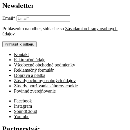
Newsletter
Email*
Prihlásením na odber, súhlasíte so
Zásadami ochrany osobných
údajov
.
Prihlásiť k odberu
Kontakt
Fakturačné údaje
Všeobecné obchodné podmienky
Reklamačný formulár
Doprava a platba
Zásady ochrany osobných údajov
Zásady používania súborov cookie
Povinné zverejňovanie
Facebook
Instagram
SoundCloud
Youtube
Partnerstvá: