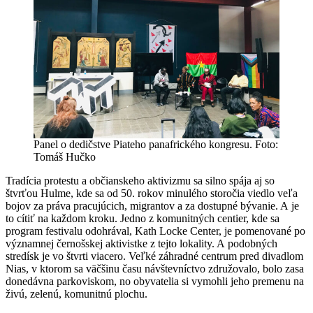
Panel o dedičstve Piateho panafrického kongresu. Foto:
Tomáš Hučko
Tradícia protestu a občianskeho aktivizmu sa silno spája aj so
štvrťou Hulme, kde sa od 50. rokov minulého storočia viedlo veľa
bojov za práva pracujúcich, migrantov a za dostupné bývanie. A je
to cítiť na každom kroku. Jedno z komunitných centier, kde sa
program festivalu odohrával, Kath Locke Center, je pomenované po
významnej černošskej aktivistke z tejto lokality. A podobných
stredísk je vo štvrti viacero. Veľké záhradné centrum pred divadlom
Nias, v ktorom sa väčšinu času návštevníctvo združovalo, bolo zasa
donedávna parkoviskom, no obyvatelia si vymohli jeho premenu na
živú, zelenú, komunitnú plochu.