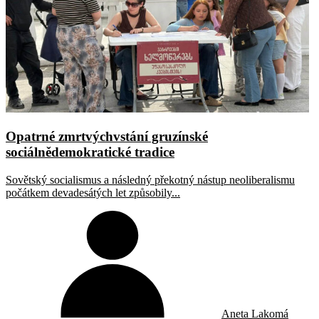
Opatrné zmrtvýchvstání gruzínské
sociálnědemokratické tradice
Sovětský socialismus a následný překotný nástup neoliberalismu
počátkem devadesátých let způsobily...
Aneta Lakomá