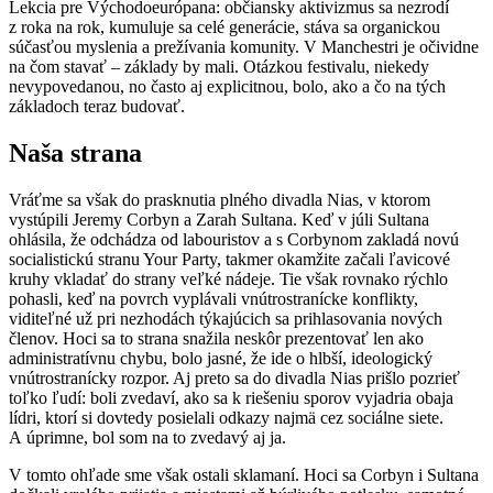
Lekcia pre Východoeurópana: občiansky aktivizmus sa nezrodí
z roka na rok, kumuluje sa celé generácie, stáva sa organickou
súčasťou myslenia a prežívania komunity. V Manchestri je očividne
na čom stavať – základy by mali. Otázkou festivalu, niekedy
nevypovedanou, no často aj explicitnou, bolo, ako a čo na tých
základoch teraz budovať.
Naša strana
Vráťme sa však do prasknutia plného divadla Nias, v ktorom
vystúpili Jeremy Corbyn a Zarah Sultana. Keď v júli Sultana
ohlásila, že odchádza od labouristov a s Corbynom zakladá novú
socialistickú stranu Your Party, takmer okamžite začali ľavicové
kruhy vkladať do strany veľké nádeje. Tie však rovnako rýchlo
pohasli, keď na povrch vyplávali vnútrostranícke konflikty,
viditeľné už pri nezhodách týkajúcich sa prihlasovania nových
členov. Hoci sa to strana snažila neskôr prezentovať len ako
administratívnu chybu, bolo jasné, že ide o hlbší, ideologický
vnútrostranícky rozpor. Aj preto sa do divadla Nias prišlo pozrieť
toľko ľudí: boli zvedaví, ako sa k riešeniu sporov vyjadria obaja
lídri, ktorí si dovtedy posielali odkazy najmä cez sociálne siete.
A úprimne, bol som na to zvedavý aj ja.
V tomto ohľade sme však ostali sklamaní. Hoci sa Corbyn i Sultana