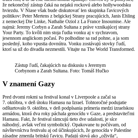
že nekonečný zástup čaká na nejakú rockovú alebo hollywoodsku
hviezdu. V Niase však bude diskutovať len skupinka ľavicových
politikov: Peter Mertens z belgickej Strany pracujúcich, Janis Ehling
z nemeckej Die Linke, Nathalie Oziol z La France Insoumise. Ale
najmä: Jeremy Corbyn a Zarah Sultana z práve vznikajúcej strany
Your Party. To kvôli nim stoja ľudia vonku aj v sychravom,
jesennom anglickom počasí. Po polhodine sa rad pohne, a ja som
posledný, koho vpustia dovnútra. Vonku zostávajú stovky ľudí,
ktorí sa už do divadla nezmestili. Vitajte na The World Transformed.
Zástup ľudí, čakajúcich na diskusiu s Jeremym
Corbynom a Zarah Sultana. Foto: Tomáš Hučko
V znamení Gazy
Pred dvomi rokmi sa festival konal v Liverpoole a začal sa
7. októbra, v deň útoku Hamasu na Izrael. Tohtoročné podujatie
odštartovalo 9. októbra, v deň podpísania prímeria medzi izraelskou
armádou, ktorá dva roky páchala genocídu v Gaze, a predstaviteľmi
Hamasu. Fakt, že festival rámcujú tieto dve udalosti, je síce
náhodný, avšak veľmi symbolický. Opakovane tu počúvam, od
návštevníctva festivalu aj od účinkujúcich, že genocída v Palestíne
zásadne zmenila britskú ľavicu. Padajú slová ako „oživila“,