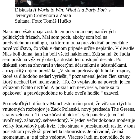
Diskusia
A World to Win: What is a Party For?
s
Jeremym Corbynom a Zarah
Sultana. Foto: Tomáš Hučko
Nakoniec však obaja zostali len pri viac-menej naučených
politických frázach. Mal som pocit, akoby som bol na
predvolebnom mítingu, na ktorom treba presviedčať potenciálne
nové voličstvo, čo však v danom prípade určite neplatilo. V divadle
Nias boli doma, tam im boli všetci naklonení. Zdá sa mi, že ľudia
sem prišli na výživný obed, a dostali len obstojnú desiatu. Po
diskusii som sa zhováral s viacerými účastníkmi a účastníčkami,
a rozpačitý dojem prevláda. „V strane pretrvávajú hlboké rozpory,
ktoré sa dlhodobo nedarí vyriešiť,“ poznamenal jeden člen strany,
ktorý nechcel byť menovaný. „To, čo vyplávalo na povrch, je len
výrazom týchto nezhôd. A pokiaľ ich nevyriešia, bude sa to
opakovať, a pravdepodobne to bude oveľa horšie,“ uzavrel.
Po niekoľkých dňoch v Manchestri mám pocit, že víťazom týchto
vnútorných rozbrojov je Zack Polanski, nový predseda The Greens,
strany zelených. Ten sa zúčastní niekoľkých panelov, je veľmi
uvoľnený, zábavný, sebavedomý. V jeden večer dokonca moderuje
veľký festivalový pub kvíz. Jeho strana v prieskumoch rastie, v tom
poslednom prvýkrát predbehla labouristov. Je očividné, že má
momentum, a je si toho vedomý. Viacero ľudí mi potvrdilo, že po