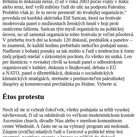
Británia to dokázala neraz, či už v roku 2003 počas vojny v Iraku
alebo teraz, keď vyšli milióny ľudí do ulíc na podporu Palestíny.
Problém však je, že to nevie premeniť do trvalejšej organizácie,“
povedala mi kurdská aktivistka Elif Sarican, ktorá na festivale
moderovala panel o možnostiach ženských hnutí v boji proti
rastúcemu fašizmu. Sarican tým myslí organizáciu na politickej
úrovni, no už samotná organizácia tohto festivalu je veľmi pôsobivá.
V priebehu troch dní sa konalo 120 diskusií, prednášok a panelov –
to znamená, že každú hodinu prebiehalo niekoľko podujatí naraz.
Nadšenie z bohatej ponuky sa tak mohlo u ľudí s tendenciou k fomo
(môj prípad) miešať s úzkostným pocitom, čo všetko im uniká. Len
pre ilustráciu: v rovnakej chvíli sa konali panel o odborárskom
organizovaní v kultúre, diskusia o štrajkovaní, debata o EÚ
a NATO, panel o džentrifikácii, diskusia o socialistických
klimatických stratégiách, stretnutie s predstaviteľmi palestínskej
diaspóry aj komentovaná prechádzka po Hulme. Vyberte si.
Étos protestu
Nech už ste si vybrali čokoľvek, všetky podujatia sa tešili vysokej
návštevnosti, či už sa odohrávali vo veľkom modernistickom kostole
Ascension church, divadle Nias alebo v menšom komunitnom
centre Windrush. A často ste sa na vybraný program ani nedostali.
Záujem (zväčša) mladých ľudí o ľavicové a politické témy bol