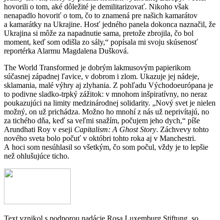
hovorili o tom, aké dôležité je demilitarizovať. Nikoho však
nenapadlo hovoriť o tom, čo to znamená pre našich kamarátov
a kamarátky na Ukrajine. Hosť jedného panela dokonca naznačil, že
Ukrajina si môže za napadnutie sama, pretože zbrojila, čo bol
moment, keď som odišla zo sály,“ popísala mi svoju skúsenosť
reportérka Alarmu Magdalena Dušková.
The World Transformed je dobrým lakmusovým papierikom
súčasnej západnej ľavice, v dobrom i zlom. Ukazuje jej nádeje,
sklamania, malé výhry aj zlyhania. Z pohľadu Východoeurópana je
to podivne sladko-trpký zážitok: v mnohom inšpiratívny, no neraz
poukazujúci na limity medzinárodnej solidarity. „Nový svet je nielen
možný, on už prichádza. Možno ho mnohí z nás už neprivítajú, no
za tichého dňa, keď sa veľmi snažím, počujem jeho dych,“ píše
Arundhati Roy v eseji
Capitalism: A Ghost Story
. Záchvevy tohto
nového sveta bolo počuť v októbri tohto roka aj v Manchestri.
A hoci som nesúhlasil so všetkým, čo som počul, vždy je to lepšie
než ohlušujúce ticho.
Text vznikol s podporou nadácie Rosa Luxemburg Stiftung, so