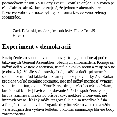
počiatočnom fiasku Your Party zvažujú voliť zelených. Do volieb je
ešte ďaleko, ale už dnes je zrejmé, že jednou z alternatív pre
ľavicové voličstvo môže byť nejaká forma tzv. červeno-zelenej
spolupráce.
Zack Polanski, moderujúci pub kvíz. Foto: Tomáš
Hučko
Experiment v demokracii
Roztrpčenie zo spôsobu vedenia novej strany je citeľné aj počas
takzvaných General Assemblies, obecných zhromaždení. Konajú sa
každý deň v kostole Ascension, trvajú niekoľko hodín a záujem o ne
je obrovský. V sále sedia stovky ľudí, ďalší sa tlačia pri stene či
sedia na zemi. Pod taktovkou známej britskej novinárky Ash Sarkar
prebieha veľké plenárne stretnutie, kde má každý možnosť vyjadriť
sa – nielen k fungovaniu Your Party, ale aj k všeobecným otázkam,
budúcnosti britskej ľavice a budovanie širšieho spoločenského
hnutia. Zaznieva množstvo príspevkov: niektoré pripravené, iné
improvizované. Každý môže reagovať, ľudia sa trpezlivo hlásia
a čakajú na svoju chvíľu. Organizačný tím všetko zapisuje a vždy
v nasledujúci deň vydáva bulletin, v ktorom sumarizuje hlavné body
zhromaždenia.