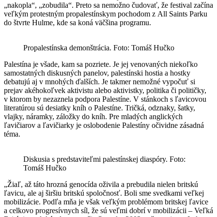
„nakopla“, „zobudila“. Preto sa nemožno čudovať, že festival začína
veľkým protestným propalestínskym pochodom z All Saints Parku
do štvrte Hulme, kde sa koná väčšina programu.
Propalestínska demonštrácia. Foto: Tomáš Hučko
Palestína je všade, kam sa pozriete. Je jej venovaných niekoľko
samostatných diskusných panelov, palestínski hostia a hostky
debatujú aj v mnohých ďalších. Je takmer nemožné vypočuť si
prejav akéhokoľvek aktivistu alebo aktivistky, politika či političky,
v ktorom by nezaznela podpora Palestíne. V stánkoch s ľavicovou
literatúrou sú desiatky kníh o Palestíne. Tričká, odznaky, šatky,
vlajky, náramky, záložky do kníh. Pre mladých anglických
ľavičiarov a ľavičiarky je oslobodenie Palestíny očividne zásadná
téma.
Diskusia s predstaviteľmi palestínskej diaspóry. Foto:
Tomáš Hučko
„Žiaľ, až táto hrozná genocída oživila a prebudila nielen britskú
ľavicu, ale aj širšiu britskú spoločnosť. Boli sme svedkami veľkej
mobilizácie. Podľa mňa je však veľkým problémom britskej ľavice
a celkovo progresívnych síl, že sú veľmi dobrí v mobilizácii – Veľká