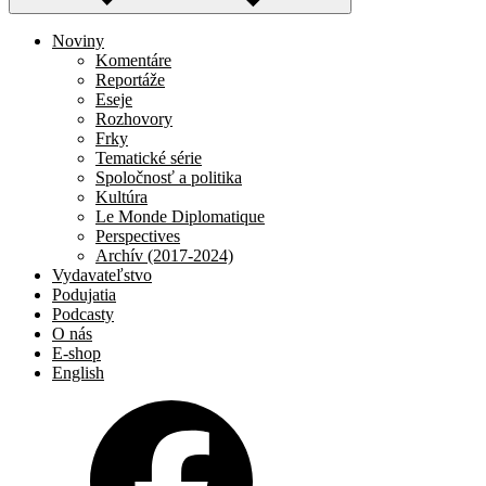
Noviny
Komentáre
Reportáže
Eseje
Rozhovory
Frky
Tematické série
Spoločnosť a politika
Kultúra
Le Monde Diplomatique
Perspectives
Archív (2017-2024)
Vydavateľstvo
Podujatia
Podcasty
O nás
E-shop
English