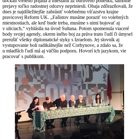
dočkali vrelého prijatia a miestami až búrlivého potlesku, samotné
prejavy toľko radostnej odozvy nepriniesli. Obaja zdôrazňovali, že
dnes je najdôležitejšie zabrániť volebnému víťazstvu krajne
pravicovej Reform UK. „Fašistov musíme poraziť vo volebných
miestnostiach, ale keď bude treba, musíme s nimi bojovať aj
v uliciach,“ vyhlásila na úvod Sultana. Potom spomenula viaceré
body svojej agendy, okrem iného boj za práva trans ľudí či úmysel
prerušiť všetky diplomatické styky s Izraelom. Jej slovník aj
vystupovanie boli radikálnejšie než Corbynove, a zdalo sa, že
u mladších ľudí má aj väčšiu podporu. Hovorí ich jazykom, vie
pracovať s publikom.