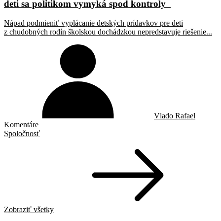
deti sa politikom vymyká spod kontroly
Nápad podmieniť vyplácanie detských prídavkov pre deti
z chudobných rodín školskou dochádzkou nepredstavuje riešenie...
Vlado Rafael
Komentáre
Spoločnosť
Zobraziť všetky