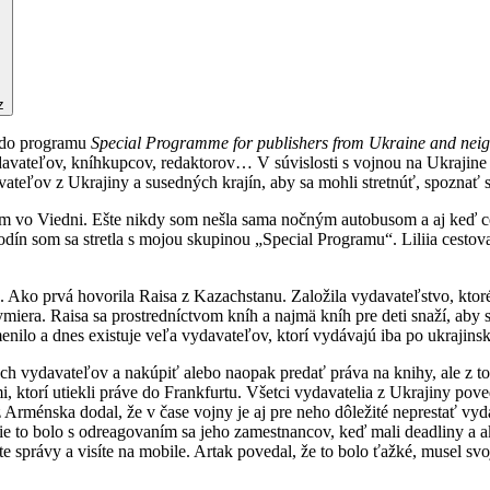
z
ť do programu
Special Programme for publishers from Ukraine and neig
avateľov, kníhkupcov, redaktorov… V súvislosti s vojnou na Ukrajine
avateľov z Ukrajiny a susedných krajín, aby sa mohli stretnúť, spoznať 
om vo Viedni. Ešte nikdy som nešla sama nočným autobusom a aj keď ce
odín som sa stretla s mojou skupinou „Special Programu“. Liliia cestov
. Ako prvá hovorila Raisa z Kazachstanu. Založila vydavateľstvo, kto
iera. Raisa sa prostredníctvom kníh a najmä kníh pre deti snaží, aby sa
menilo a dnes existuje veľa vydavateľov, ktorí vydávajú iba po ukrajinsk
h vydavateľov a nakúpiť alebo naopak predať práva na knihy, ale z toh
, ktorí utiekli práve do Frankfurtu. Všetci vydavatelia z Ukrajiny poveda
k z Arménska dodal, že v čase vojny je aj pre neho dôležité neprestať 
ie to bolo s odreagovaním sa jeho zamestnancov, keď mali deadliny a aku
jete správy a visíte na mobile. Artak povedal, že to bolo ťažké, musel sv