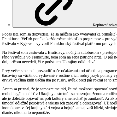
Kopírovať odka
Počas leta som sa dozvedela, že sa môžem ako vydavateľka prihlási
Frankfurte. Veľtrh ponúka každoročne niekoľko programov – pre vyd
festivalu v Kyjeve – vytvoril Frankfurtský festival platformu pre vyd
Na festival som cestovala z Bratislavy, nočným autobusom s prestup
ráno vystúpila vo Frankfurte, bola som na seba patrične hrdá. O pár h
dni, pričom nevedeli, či v podstate z Ukrajiny odídu živé.
Prvý večer sme mali prezradiť naše očakávania od účasti na programe
tlačoviny sú väčšinou vydávané v ruštine a ich rodný jazyk pomaly vym
drvivá väčšina kníh tlačila iba po rusky, avšak pred pár rokmi sa to z
Artem sa priznal, že je samozrejme rád, že má možnosť spoznať novýc
mohol legálne odísť z Ukrajiny a stretnúť sa so svojou ženou a rodičmi
ale je dôležité bojovať na poli kultúry a nenechať ju zaniknúť. Arta
tlmočiť dôležité posolstvá a takisto ich zabaviť a odreagovať. Už horš
inom konci vašej krajiny zúri vojna a bojujú tam aj vaši blízki, sledu
dianie, nikomu to nepomôže.