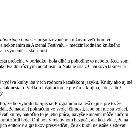
hbouring countries
organizovaného knižným veľtrhom vo
 a nekonaním sa Arzenal Festivalu – medzinárodného knižného
sa a vymeniť si skúsenosti.
sta prebehla v poriadku, bola dlhá a pohodlné to nebolo. Keď som
ala dva dni rôznymi autobusmi a Natalie išla z Charkova takmer tri
ré vydáva knihy iba v ich rodnom kazašskom jazyku. Knihy ako aj iné
 tak nestalo. Veľkou inšpiráciou je pre ňu Ukrajina, kde sa tiež
y.
o, že ho vybrali do Special Programmu sa teší najmä pre to, že
li, že naďalej pokračujú vo svojej činnosti, lebo oni nie sú vojaci,
vydávať knihy, nakoľko to je jeho práca, navyše knihami môže ľuďom
rát zúrili boje. Oni boli v relatívnom bezpečí, ale keď viete, že na
ojich editorov a grafikov presviedčať, že ak budú neustále sledovať